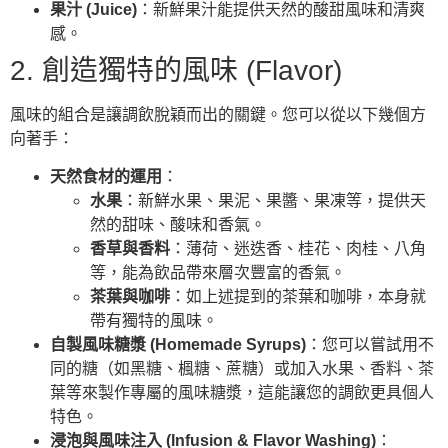
果汁 (Juice)
：新鮮果汁能提供天然的酸甜風味和清爽
感。
2. 創造獨特的風味 (Flavor)
風味的組合是讓調飲脫穎而出的關鍵。您可以從以下幾個方
向著手：
天然食材的運用
：
水果
：新鮮水果、果泥、果醬、果凍等，提供天
然的甜味、酸味和香氣。
香草與香料
：薄荷、迷迭香、桂花、肉桂、八角
等，能為飲品帶來層次豐富的香氣。
茶葉與咖啡
：如上述提到的茶葉和咖啡，本身就
帶有獨特的風味。
自製風味糖漿 (Homemade Syrups)
：您可以嘗試用不
同的糖（如黑糖、楓糖、蔗糖）或加入水果、香料、茶
葉等來製作專屬的風味糖漿，這能讓您的調飲更具個人
特色。
浸泡與風味注入 (Infusion & Flavor Washing)
：