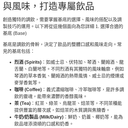
與風味，打造專屬飲品
創造獨特的調飲，需要掌握基底的選擇、風味的搭配以及調
製技巧的運用。以下將從這幾個面向為您詳細 1. 選擇合適的
基底 (Base)
基底是調飲的骨幹，決定了飲品的整體口感和風味走向。常
見的基底包括：
烈酒 (Spirits)
：如威士忌、伏特加、琴酒、蘭姆酒、龍
舌蘭、白蘭地等。不同烈酒有其獨特的風味輪廓，例如
琴酒的草本香氣、蘭姆酒的熱帶風情、威士忌的煙燻或
麥芽香氣等。
咖啡 (Coffee)
：義式濃縮咖啡、冷萃咖啡等，是許多調
飲的靈魂，能帶來濃鬱的香醇風味。
茶 (Tea)
：紅茶、綠茶、烏龍茶、焙茶等，不同茶種能
提供豐富的層次感，如焙茶的木質調與焦糖香。
牛奶/奶製品 (Milk/Dairy)
：鮮奶、奶蓋、椰奶等，能為
飲品增添滑順的口感和奶香。