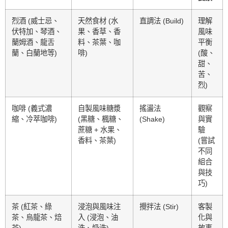
烈酒 (威士忌、
天然食材 (水
直調法 (Build)
理解
伏特加、琴酒、
果、香草、香
風味
蘭姆酒、龍舌
料、茶葉、咖
平衡
蘭、白蘭地等)
啡)
(酸、
甜、
苦、
烈)
咖啡 (義式濃
自製風味糖漿
搖盪法
觀察
縮、冷萃咖啡)
(黑糖、楓糖、
(Shake)
與實
蔗糖 + 水果、
驗
香料、茶葉)
(嘗試
不同
組合
與技
巧)
茶 (紅茶、綠
浸泡與風味注
攪拌法 (Stir)
客製
茶、烏龍茶、焙
入 (浸泡、油
化與