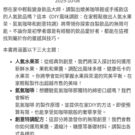
2025-10-08
想在家中輕鬆變身飲品大師，調製出媲美咖啡館或手搖飲店
的人氣飲品嗎？這本《DIY風味調飲：在家輕鬆做出人氣水果
茶、氮氣咖啡和創意特調》將帶領你探索自製飲品的無限可
能。不論你是初學者還是有經驗的飲品愛好者，都能在這裡
找到屬於你的靈感與技巧。
本書將涵蓋以下三大主題：
人氣水果茶：
從經典到創意，我們將深入探討如何運用
新鮮水果、果乾和果醬，調配出風味多樣、健康低卡的
水果茶 。你將學會如何掌握水果與茶湯的完美平衡，在
家輕鬆製作出超越市售的美味！
氮氣咖啡：
想體驗氮氣咖啡那獨特的綿密口感嗎？我們
會解析
氮氣咖啡 的製作原理，並提供在家DIY的方法。即使預
算有限，也能享受如咖啡館般的奢華享受。
創意特調配方：
這部分將激發你的無限創意！我們會教
你如何運用果醬、濃縮汁、糖漿等基礎材料，調製出各
式各樣的