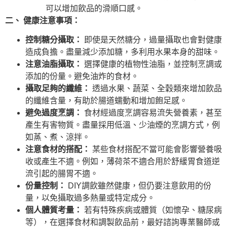
可以增加飲品的滑順口感。
二、 健康注意事項：
控制糖分攝取：
即使是天然糖分，過量攝取也會對健康
造成負擔。盡量減少添加糖，多利用水果本身的甜味。
注意油脂攝取：
選擇健康的植物性油脂，並控制烹調或
添加的份量。避免油炸的食材。
攝取足夠的纖維：
透過水果、蔬菜、全穀類來增加飲品
的纖維含量，有助於腸道蠕動和增加飽足感。
避免過度烹調：
食材經過度烹調容易流失營養素，甚至
產生有害物質。盡量採用低溫、少油煙的烹調方式，例
如蒸、煮、涼拌。
注意食材的搭配：
某些食材搭配不當可能會影響營養吸
收或產生不適。例如，薄荷茶不適合用於舒緩胃食道逆
流引起的腸胃不適。
份量控制：
DIY調飲雖然健康，但仍要注意飲用的份
量，以免攝取過多熱量或特定成分。
個人體質考量：
若有特殊疾病或體質（如懷孕、糖尿病
等），在選擇食材和調製飲品前，最好諮詢專業醫師或