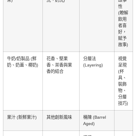
茶)
洗、奶洗)
故事
性
(瞭解
飲用
者喜
好，
賦予
故事)
牛奶/奶製品 (鮮
花香、堅果
分層法
視覺
奶、奶蓋、椰奶)
香、茶香與果
(Layering)
呈現
香的結合
(杯
具、
裝飾
物、
分層
技巧)
果汁 (新鮮果汁)
其他創新風味
桶陳 (Barrel
Aged)