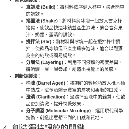
常見調製法
：
直調法 (Build)
：將材料依序倒入杯中，適合簡單
的調飲。
搖盪法 (Shake)
：將材料與冰塊一起放入雪克杯
搖晃，使飲品快速冰鎮並產生泡沫，適合含有果
汁、奶類、蛋清的調飲。
攪拌法 (Stir)
：將材料與冰塊一起在攪拌杯中攪
拌，使飲品冰鎮但不產生過多泡沫，適合以烈酒
為主的純飲或簡易調飲。
分層法 (Layering)
：利用不同液體的密度差異，
將酒體一層一層疊加，創造出視覺上的美感。
創新調製法
：
桶陳 (Barrel Aged)
：將調好的雞尾酒放入橡木桶
中熟成，賦予酒體更豐富的層次和柔順的口感。
澄清 (Clarification)
：過濾掉酒液中的雜質，使飲
品更加清澈，提升視覺效果。
分子調酒 (Molecular Mixology)
：運用現代科學
技術，創造出意想不到的口感和質地。
4. 創造獨特調飲的關鍵