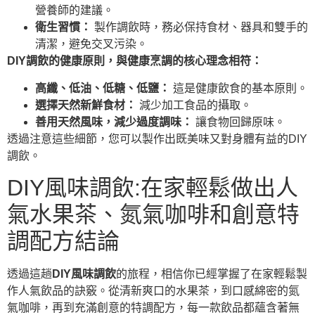
營養師的建議。
衛生習慣：
製作調飲時，務必保持食材、器具和雙手的
清潔，避免交叉污染。
DIY調飲的健康原則，與健康烹調的核心理念相符：
高纖、低油、低糖、低鹽：
這是健康飲食的基本原則。
選擇天然新鮮食材：
減少加工食品的攝取。
善用天然風味，減少過度調味：
讓食物回歸原味。
透過注意這些細節，您可以製作出既美味又對身體有益的DIY
調飲。
DIY風味調飲:在家輕鬆做出人
氣水果茶、氮氣咖啡和創意特
調配方結論
透過這趟
DIY風味調飲
的旅程，相信你已經掌握了在家輕鬆製
作人氣飲品的訣竅。從清新爽口的水果茶，到口感綿密的氮
氣咖啡，再到充滿創意的特調配方，每一款飲品都蘊含著無