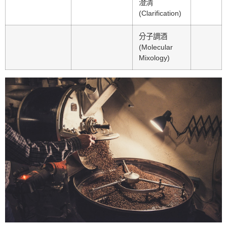
澄清
(Clarification)
分子調酒
(Molecular
Mixology)