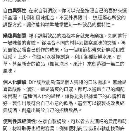
自由與彈性
: 在家自製調飲，你可以完全按照自己的喜好來選
擇基酒、比例和風味組合，不受外界限制。 這種隨心所欲的
調配方式，讓你能夠精準地掌握每一杯飲品的獨特性。
樂趣與創意
: 親手調製飲品的過程本身就充滿樂趣，如同進行
一場味蕾的實驗。 從混合不同的材料到觀察風味的交織，再
到最後品嚐自己創作的成果，每一個環節都帶來新鮮感和成
就感。 此外，你還可以發揮創意，利用各種新鮮水果、香
草、甚至新奇的飲品（如氣泡水、果汁）來創造獨一無二的
風味。
個人化體驗
: DIY調飲能夠滿足個人獨特的口味需求。 無論是
喜歡酸甜、濃烈，還是清爽的口感，都可以通過自己的調配
來實現。 這種個人化的過程，讓你能夠根據當下的心情和喜
好，製作出最符合自己心意的飲品，甚至可以複製或改良經
典調酒，創造出屬於自己的招牌飲品。
便利性與經濟性
: 在家自製調飲，可以省去去酒吧的費用和時
間，材料取得也相對容易，例如便利商店或超市就能找到許