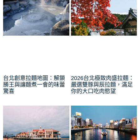
台北創意拉麵地圖：解鎖
2026台北極致肉盛拉麵：
勝王與讓麵煮一會的味蕾
嚴選雙豚與辰拉麵，滿足
驚喜
你的大口吃肉慾望