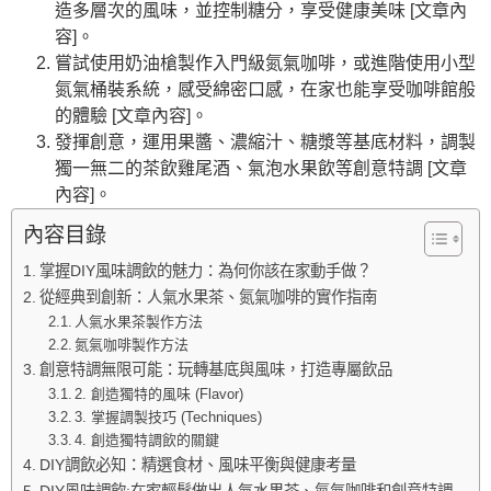
造多層次的風味，並控制糖分，享受健康美味 [文章內
容]。
嘗試使用奶油槍製作入門級氮氣咖啡，或進階使用小型
氮氣桶裝系統，感受綿密口感，在家也能享受咖啡館般
的體驗 [文章內容]。
發揮創意，運用果醬、濃縮汁、糖漿等基底材料，調製
獨一無二的茶飲雞尾酒、氣泡水果飲等創意特調 [文章
內容]。
內容目錄
掌握DIY風味調飲的魅力：為何你該在家動手做？
從經典到創新：人氣水果茶、氮氣咖啡的實作指南
人氣水果茶製作方法
氮氣咖啡製作方法
創意特調無限可能：玩轉基底與風味，打造專屬飲品
2. 創造獨特的風味 (Flavor)
3. 掌握調製技巧 (Techniques)
4. 創造獨特調飲的關鍵
DIY調飲必知：精選食材、風味平衡與健康考量
DIY風味調飲:在家輕鬆做出人氣水果茶、氮氣咖啡和創意特調