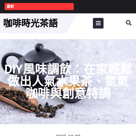
最新
咖啡時光茶語
DIY風味調飲：在家輕鬆
做出人氣水果茶、氮氣
咖啡與創意特調