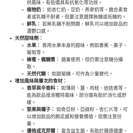
供風味，有些還具有抗氧化等功效。
植物奶：
如杏仁奶、豆奶、燕麥奶等，適合素食
者或乳糖不耐者，但要注意選擇無糖或低糖的。
鮮乳：
若無乳糖不耐問題，鮮乳可以增加飲品的
濃鬱口感。
天然甜味劑：
水果：
善用水果本身的甜味，例如香蕉、棗子、
葡萄等。
蜂蜜、楓糖漿：
適量使用，但仍需注意糖分攝
取。
天然代糖：
如甜菊糖，可作為少量替代。
增加風味與層次的食材：
香草與辛香料：
如薄荷、薑、肉桂、迷迭香等，
能為飲品增添獨特風味，部分還有助於消化或舒
緩。
堅果與種子：
如奇亞籽、亞麻籽、杏仁片等，可
以增加飲品的飽足感和營養價值，但需注意份
量。
優格或克菲爾：
富含益生菌，有助於腸道健康，