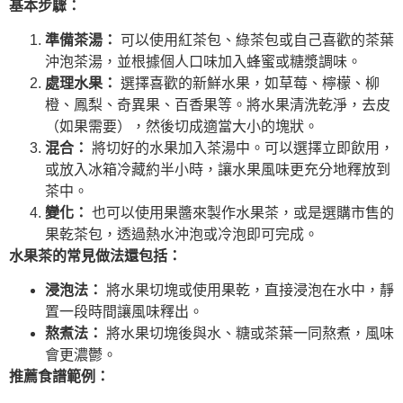
基本步驟：
準備茶湯：
可以使用紅茶包、綠茶包或自己喜歡的茶葉
沖泡茶湯，並根據個人口味加入蜂蜜或糖漿調味。
處理水果：
選擇喜歡的新鮮水果，如草莓、檸檬、柳
橙、鳳梨、奇異果、百香果等。將水果清洗乾淨，去皮
（如果需要），然後切成適當大小的塊狀。
混合：
將切好的水果加入茶湯中。可以選擇立即飲用，
或放入冰箱冷藏約半小時，讓水果風味更充分地釋放到
茶中。
變化：
也可以使用果醬來製作水果茶，或是選購市售的
果乾茶包，透過熱水沖泡或冷泡即可完成。
水果茶的常見做法還包括：
浸泡法：
將水果切塊或使用果乾，直接浸泡在水中，靜
置一段時間讓風味釋出。
熬煮法：
將水果切塊後與水、糖或茶葉一同熬煮，風味
會更濃鬱。
推薦食譜範例：