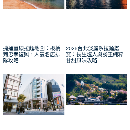
捷運藍線拉麵地圖：板橋
2026台北淡麗系拉麵鑑
到忠孝復興，人氣名店排
賞：長生塩人與勝王純粹
隊攻略
甘甜風味攻略