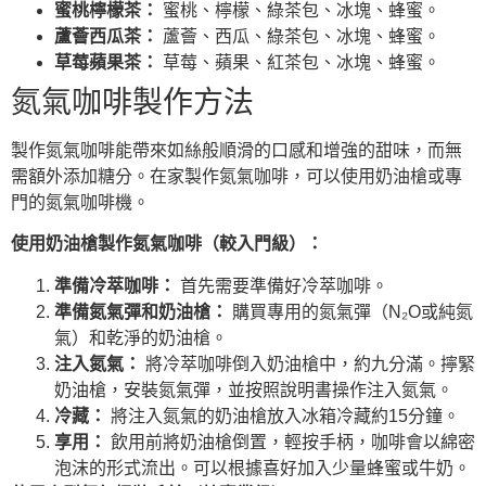
蜜桃檸檬茶：
蜜桃、檸檬、綠茶包、冰塊、蜂蜜。
蘆薈西瓜茶：
蘆薈、西瓜、綠茶包、冰塊、蜂蜜。
草莓蘋果茶：
草莓、蘋果、紅茶包、冰塊、蜂蜜。
氮氣咖啡製作方法
製作氮氣咖啡能帶來如絲般順滑的口感和增強的甜味，而無
需額外添加糖分。在家製作氮氣咖啡，可以使用奶油槍或專
門的氮氣咖啡機。
使用奶油槍製作氮氣咖啡（較入門級）：
準備冷萃咖啡：
首先需要準備好冷萃咖啡。
準備氮氣彈和奶油槍：
購買專用的氮氣彈（N₂O或純氮
氣）和乾淨的奶油槍。
注入氮氣：
將冷萃咖啡倒入奶油槍中，約九分滿。擰緊
奶油槍，安裝氮氣彈，並按照說明書操作注入氮氣。
冷藏：
將注入氮氣的奶油槍放入冰箱冷藏約15分鐘。
享用：
飲用前將奶油槍倒置，輕按手柄，咖啡會以綿密
泡沫的形式流出。可以根據喜好加入少量蜂蜜或牛奶。