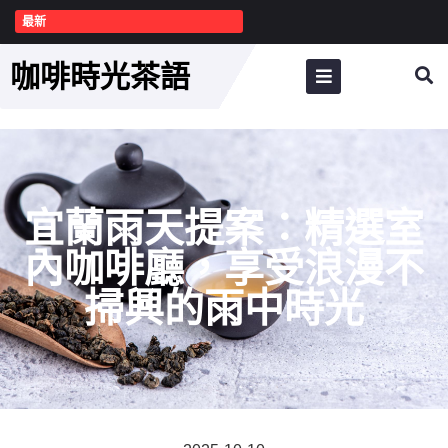
最新
咖啡時光茶語
宜蘭雨天提案：精選室
內咖啡廳，享受浪漫不
掃興的雨中時光