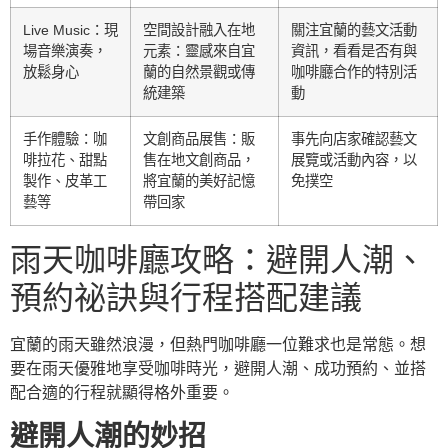
Live Music：現
空間設計融入在地
關注宜蘭的藝文活動
場音樂演奏，
元素：靈感來自宜
資訊，看看是否有與
放鬆身心
蘭的自然景觀或傳
咖啡廳合作的特別活
統建築
動
手作體驗：咖
文創商品展售：販
事先向店家確認藝文
啡拉花、甜點
售在地文創商品，
展覽或活動內容，以
製作、皮革工
將宜蘭的美好記憶
免撲空
藝等
帶回家
雨天咖啡廳攻略：避開人潮、
預約祕訣與行程搭配建議
宜蘭的雨天雖然浪漫，但熱門咖啡廳一位難求也是常態。想
要在雨天優雅地享受咖啡時光，避開人潮、成功預約、並搭
配合適的行程就顯得格外重要。
避開人潮的妙招