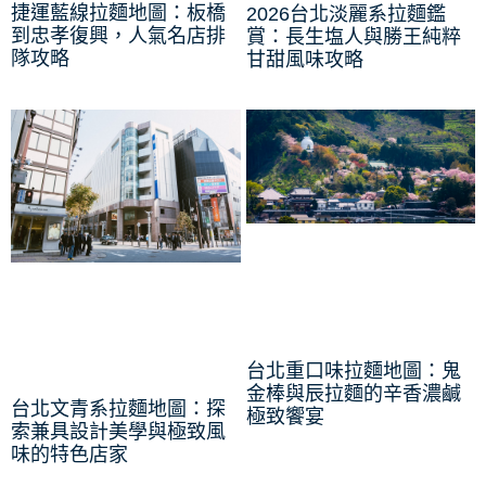
捷運藍線拉麵地圖：板橋
2026台北淡麗系拉麵鑑
到忠孝復興，人氣名店排
賞：長生塩人與勝王純粹
隊攻略
甘甜風味攻略
台北重口味拉麵地圖：鬼
金棒與辰拉麵的辛香濃鹹
台北文青系拉麵地圖：探
極致饗宴
索兼具設計美學與極致風
味的特色店家