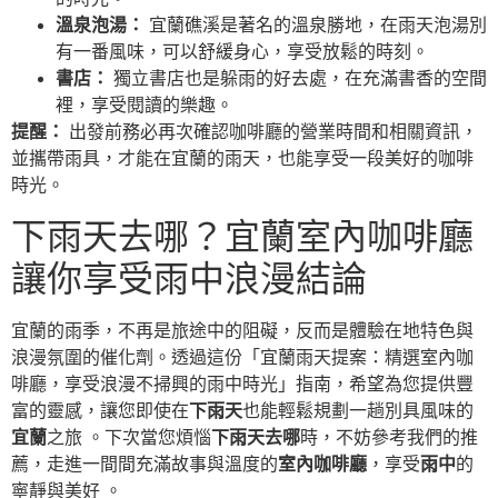
溫泉泡湯：
宜蘭礁溪是著名的溫泉勝地，在雨天泡湯別
有一番風味，可以舒緩身心，享受放鬆的時刻。
書店：
獨立書店也是躲雨的好去處，在充滿書香的空間
裡，享受閱讀的樂趣。
提醒：
出發前務必再次確認咖啡廳的營業時間和相關資訊，
並攜帶雨具，才能在宜蘭的雨天，也能享受一段美好的咖啡
時光。
下雨天去哪？宜蘭室內咖啡廳
讓你享受雨中浪漫結論
宜蘭的雨季，不再是旅途中的阻礙，反而是體驗在地特色與
浪漫氛圍的催化劑。透過這份「宜蘭雨天提案：精選室內咖
啡廳，享受浪漫不掃興的雨中時光」指南，希望為您提供豐
富的靈感，讓您即使在
下雨天
也能輕鬆規劃一趟別具風味的
宜蘭
之旅 。下次當您煩惱
下雨天去哪
時，不妨參考我們的推
薦，走進一間間充滿故事與溫度的
室內咖啡廳
，享受
雨中
的
寧靜與美好 。