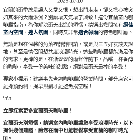
2025-10-10
宜蘭的雨季總是讓人又愛又恨，想出門走走，卻又擔心被突
如其來的大雨淋濕？別讓壞天氣壞了興致！這份宜蘭室內咖
啡廳指南，為你解決雨天出遊的煩惱，精選出幾間擁有
絕佳
室內空間
、
迷人氛圍
，同時又非常
適合躲雨
的特色咖啡廳。
無論是想在溫馨的角落裡靜靜閱讀，或是與三五好友談天說
地，甚至是情侶間想共度浪漫時光，這些咖啡廳都能滿足你
的需求。更棒的是，在淅瀝瀝的雨聲伴隨下，品嚐一杯香醇
的咖啡，享受一份美味的甜點，絕對是雨天最棒的享受！
專家小提示：
建議事先查詢咖啡廳的營業時間，部分店家可
能採預約制，提早規劃才能避免撲空喔！
\n\n
立即探索更多宜蘭雨天咖啡廳！
宜蘭雨天別煩惱，精選室內咖啡廳讓您享受浪漫時光，以下
提供幾個建議，讓您在雨中也能輕鬆享受宜蘭的咖啡時光
[i]。