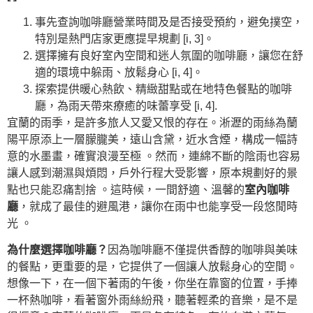
事先查詢咖啡廳營業時間及是否接受預約，避免撲空，
特別是熱門店家更應提早規劃 [i, 3]。
選擇擁有良好室內空間和迷人氛圍的咖啡廳，讓您在舒
適的環境中躲雨、放鬆身心 [i, 4]。
探索提供暖心熱飲、精緻甜點或在地特色餐點的咖啡
廳，為雨天帶來療癒的味蕾享受 [i, 4].
宜蘭的雨季，是許多旅人又愛又恨的存在。淅瀝的雨絲為蘭
陽平原添上一層朦朧美，遠山含黛，近水含煙，構成一幅詩
意的水墨畫，確實浪漫至極 。然而，連綿不斷的陰雨也容易
讓人感到潮濕與煩悶，戶外行程大受影響，原本規劃好的景
點也只能忍痛割捨 。這時候，一間舒適、溫馨的
室內咖啡
廳
，就成了最佳的避風港，讓你在雨中也能享受一段悠閒時
光 。
為什麼選擇咖啡廳？
因為咖啡廳不僅提供香醇的咖啡與美味
的餐點，更重要的是，它提供了一個讓人放鬆身心的空間。
想像一下，在一個下著雨的午後，你坐在靠窗的位置，手捧
一杯熱咖啡，看著窗外雨絲紛飛，聽著輕柔的音樂，是不是