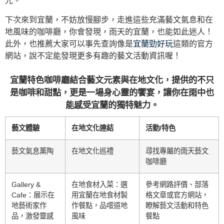
光。
下次來到宜蘭，不妨放慢腳步，走進這些充滿藝文氣息和在
地風味的咖啡廳，你會發現，雨天的宜蘭，也能如此迷人！
此外，也推薦大家可以事先查詢像是
宜蘭勁好玩
這類的官方
網站，說不定能發現更多有趣的藝文活動資訊喔！
宜蘭特色咖啡廳結合藝文元素與在地文化，提供的不只
是咖啡和甜點，更是一場身心靈的饗宴，讓你在雨中也
能感受宜蘭的獨特魅力。
藝文體驗
在地文化連結
活動/特色
藝文氣息薰陶
在地文化巡禮
尋找專屬的雨天藝文
咖啡廳
Gallery &
在地食材入菜：選
參考網路評價、部落
Cafe：展示在
用宜蘭在地食材製
格文章或官方網站，
地藝術家作
作餐點，品嚐道地
瞭解藝文活動和特色
品，激發靈感
風味
餐點