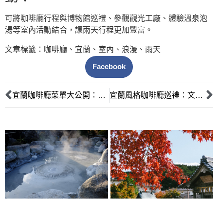
可將咖啡廳行程與博物館巡禮、參觀觀光工廠、體驗溫泉泡
湯等室內活動結合，讓雨天行程更加豐富。
文章標籤：
咖啡廳
、
宜蘭
、
室內
、
浪漫
、
雨天
Facebook
宜蘭咖啡廳菜單大公開：不只咖啡，特色甜點輕食攻略
宜蘭風格咖啡廳巡禮：文青老宅、海景咖啡，品味獨特宜蘭咖啡香