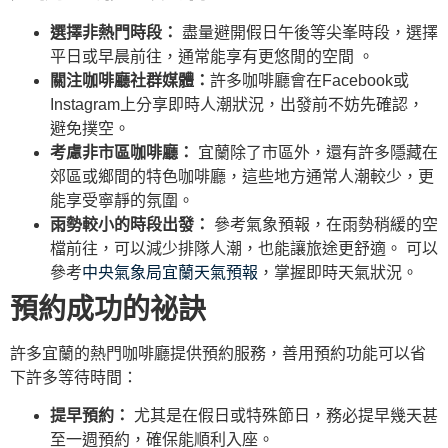
選擇非熱門時段：
盡量避開假日午後等尖峯時段，選擇
平日或早晨前往，通常能享有更悠閒的空間 。
關注咖啡廳社群媒體：
許多咖啡廳會在Facebook或
Instagram上分享即時人潮狀況，出發前不妨先確認，
避免撲空。
考慮非市區咖啡廳：
宜蘭除了市區外，還有許多隱藏在
郊區或鄉間的特色咖啡廳，這些地方通常人潮較少，更
能享受寧靜的氛圍。
雨勢較小的時段出發：
參考氣象預報，在雨勢稍緩的空
檔前往，可以減少排隊人潮，也能讓旅途更舒適。 可以
參考
中央氣象局宜蘭天氣預報
，掌握即時天氣狀況。
預約成功的祕訣
許多宜蘭的熱門咖啡廳提供預約服務，善用預約功能可以省
下許多等待時間：
提早預約：
尤其是在假日或特殊節日，務必提早幾天甚
至一週預約，確保能順利入座。