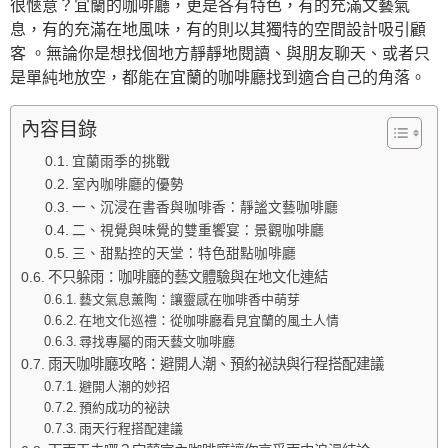
很愜意？宜蘭的咖啡廳，更是各有特色，有的充滿文藝氣
息，有的充滿在地風味，有的則以其獨特的空間設計吸引顧
客 。無論你是想找個地方靜靜地閱讀、與朋友聊天、或者只
是單純地放空，都能在宜蘭的咖啡廳找到適合自己的角落。
內容目錄
宜蘭雨季的挑戰
室內咖啡廳的優勢
一、沉浸在書香與咖啡香：靜謐文藝咖啡廳
二、視覺與味覺的雙重饗宴：景觀咖啡廳
三、甜點控的天堂：特色甜點咖啡廳
不只躲雨：咖啡廳的藝文體驗與在地文化連結
藝文氣息薰陶：讓靈感在咖啡香中萌芽
在地文化巡禮：從咖啡廳看見宜蘭的風土人情
尋找專屬的雨天藝文咖啡廳
雨天咖啡廳攻略：避開人潮、預約祕訣與行程搭配建議
避開人潮的妙招
預約成功的祕訣
雨天行程搭配建議