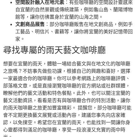
空間設計融入在地元素
：有些咖啡廳的空間設計靈感來
自宜蘭的自然景觀或傳統建築，例如龜山島、蘭陽博物
館等，讓你彷彿置身於宜蘭的山海之間。
文創商品展售
：部分咖啡廳販售在地文創商品，例如手
工藝品、明信片、書籍等，讓你將宜蘭的美好記憶帶回
家。
尋找專屬的雨天藝文咖啡廳
想要在宜蘭的雨天，體驗一場結合藝文與在地文化的咖啡廳
之旅嗎？不妨事先做些功課，根據自己的興趣和喜好，選擇
一家最適合你的咖啡廳。你可以參考網路上的咖啡廳評價、
部落格文章，或是直接瀏覽咖啡廳的官方網站或社群媒體，
瞭解他們的藝文活動和特色餐點。此外，也可以關注宜蘭的
藝文活動資訊，看看是否有與咖啡廳合作的特別活動，讓你
的雨天咖啡廳之旅更加豐富精彩。 提醒您，部分咖啡廳可能
會不定期更換藝文展覽或活動內容，建議您事先向店家確
認，以免撲空。希望您在宜蘭的雨天，也能找到一間讓你身
心靈都得到滿足的咖啡廳，享受一段浪漫又充實的雨中時