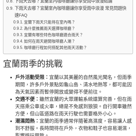
下雨天去哪？宜蘭室內咖啡廳讓你享受雨中浪漫結論
下雨天去哪？宜蘭室內咖啡廳讓你享受雨中浪漫 常見問題快
速FAQ
宜蘭下雨天只能待在室內嗎？
為什麼推薦雨天選擇咖啡廳？
宜蘭有哪些特色咖啡廳適合雨天？
如何在雨天避開咖啡廳人潮？
咖啡廳行程如何搭配其他雨天活動？
宜蘭雨季的挑戰
戶外活動受限：
宜蘭以其美麗的自然風光聞名，但雨季
期間，許多戶外景點如龜山島、清水地熱等，都可能因
為天氣因素而暫停開放或變得不便前往。
交通不便：
雖然宜蘭的大眾運輸系統還算完善，但在雨
天搭乘公車或火車，總是不免感到狼狽。自行開車雖然
方便，但山區道路在雨天行駛也需要格外小心。
潮濕悶熱：
宜蘭的雨季通常伴隨著高濕度，容易讓人感
到不舒服。長時間待在戶外，衣物和鞋子也容易潮濕，
影響遊玩興致。