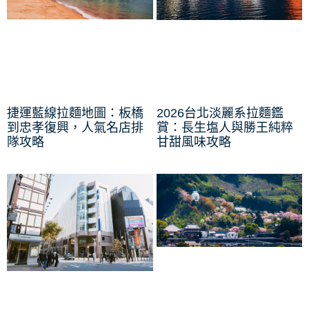
捷運藍線拉麵地圖：板橋
2026台北淡麗系拉麵鑑
到忠孝復興，人氣名店排
賞：長生塩人與勝王純粹
隊攻略
甘甜風味攻略