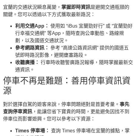
宜蘭的交通狀況瞬息萬變，
掌握即時資訊
是避開交通瓶頸的
關鍵。您可以透過以下方式獲取最新路況：
利用交通App：
使用如 “iBus 宜蘭勁好行” 或 “宜蘭勁好
行幸福交通網” 等App，隨時查詢公車動態、路線規
劃，以及國道交通狀況。
參考網路資訊：
參考 “高速公路資訊網” 提供的國道五
號即時路況影像，避開壅塞路段。
收聽廣播：
行車時收聽警廣路況報導，隨時掌握最新交
通資訊。
停車不再是難題：善用停車資訊資
源
對於選擇自駕的遊客來說，停車問題絕對是首要考量。
事先
查詢停車資訊
，能讓您省下寶貴的時間，更能避免因找不到
停車位而影響遊興。您可以參考以下資源：
Times 停車場：
查詢 Times 停車場在宜蘭的據點，掌