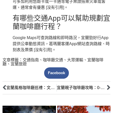
可多加利用悠遊卡或一卡通等電子票證搭乘火車或客
運，通常會有優惠 [沒有引用]。
有哪些交通App可以幫助規劃宜
蘭咖啡廳行程？
Google Maps可查詢路線和即時路況，宜蘭勁好行App
提供公車動態資訊，葛瑪蘭客運App/網站查詢路線、時
刻表及票價 [沒有引用]。
文章標籤：
交通指南
、
咖啡廳交通
、
大眾運輸
、
宜蘭咖啡
廳
、
宜蘭旅遊
Facebook
宜蘭風格咖啡廳巡禮：文青老宅、海景咖啡，品味獨特宜蘭咖啡香
宜蘭親子咖啡廳攻略：0-6歲爸媽必收！放電、美食、安心一次滿足