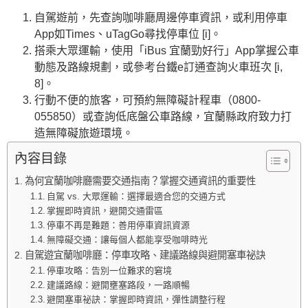
自駕遊前，先查詢咖啡廳周邊停車資訊，或利用停車
App如Times、uTagGo尋找停車位 [i]。
搭乘大眾運輸，使用「iBus 宜蘭勁好行」App掌握公車
動態及路線規劃，或參考台鐵e訂通查詢火車班次 [i,
8]。
行動不便的旅客，可預約無障礙計程車（0800-
055850）或查詢低底盤公車路線，宜蘭縣政府致力打
造無障礙旅遊環境。
內容目錄
為何宜蘭咖啡廳需要交通指南？掌握交通資訊的重要性
自駕 vs. 大眾運輸：選擇最適合您的交通方式
掌握即時資訊，避開交通雷區
停車不再是難題：善用停車資訊資源
無障礙交通：讓每個人都能享受咖啡時光
自駕遊宜蘭咖啡廳：停車攻略、建議路線與避開塞車祕訣
停車攻略：告別一位難求的窘境
建議路線：避開壅塞路段，一路順暢
避開塞車祕訣：掌握即時資訊，彈性調整行程