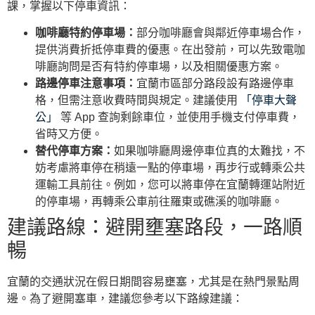
課，掌握以下停車資訊：
咖啡廳特約停車場：
部分咖啡廳會與鄰近停車場合作，
提供消費折抵停車費的優惠。在出發前，可以先致電咖
啡廳詢問是否有特約停車場，以及相關優惠方案。
路邊停車注意事項：
宜蘭市區部分路段設有路邊停車
格，但需注意收費時間與規定。建議使用
「停車大聲
公」
等 App 查詢剩餘車位，並使用手機支付停車費，
省時又方便。
替代停車方案：
如果咖啡廳周邊停車位真的太難找，不
妨考慮將車停在稍遠一點的停車場，再步行或轉乘公共
運輸工具前往。例如，您可以將車停在宜蘭轉運站附近
的停車場，再轉乘公車前往羅東或礁溪的咖啡廳。
建議路線：避開壅塞路段，一路順
暢
宜蘭的交通狀況在假日期間容易壅塞，尤其是在熱門景點周
邊。為了避開塞車，建議您參考以下路線建議：