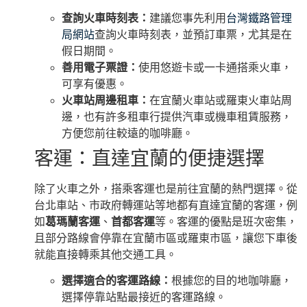
查詢火車時刻表：
建議您事先利用
台灣鐵路管理
局網站
查詢火車時刻表，並預訂車票，尤其是在
假日期間。
善用電子票證：
使用悠遊卡或一卡通搭乘火車，
可享有優惠。
火車站周邊租車：
在宜蘭火車站或羅東火車站周
邊，也有許多租車行提供汽車或機車租賃服務，
方便您前往較遠的咖啡廳。
客運：直達宜蘭的便捷選擇
除了火車之外，搭乘客運也是前往宜蘭的熱門選擇。從
台北車站、市政府轉運站等地都有直達宜蘭的客運，例
如
葛瑪蘭客運
、
首都客運
等。客運的優點是班次密集，
且部分路線會停靠在宜蘭市區或羅東市區，讓您下車後
就能直接轉乘其他交通工具。
選擇適合的客運路線：
根據您的目的地咖啡廳，
選擇停靠站點最接近的客運路線。