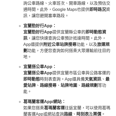
詢公車路線、火車班次、開車路線，以及預估交
通時間。此外，Google Maps也提供
即時路況
資
訊，讓您避開塞車路段。
宜蘭勁好行App：
宜蘭勁好行App
提供宜蘭縣公車的
即時動態資
訊
，讓您快速查詢公車預計抵達時間。此外，
App還提供
附近公車站牌搜尋
功能，以及
旅運規
劃
功能，方便您查詢如何搭乘大眾運輸前往目的
地。
宜蘭搭公車App：
宜蘭搭公車App
提供宜蘭市區公車與公路客運的
即時動態
時刻表查詢。App還具備
天氣資訊
、
最
愛站牌
、
路線搜尋
、
站牌地圖
、
路線規劃
等功
能。
葛瑪蘭客運App/網站：
如果您搭乘
葛瑪蘭客運
往返宜蘭，可以使用葛瑪
蘭客運App或網站查詢
路線
、
時刻表
及
票價
。