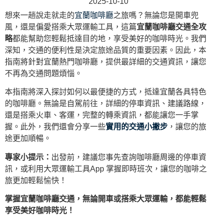
2025-10-10
想來一趟說走就走的
宜蘭咖啡廳
之旅嗎？無論您是開車兜
風，還是偏愛搭乘大眾運輸工具，這篇
宜蘭咖啡廳交通全攻
略
都能幫助您輕鬆抵達目的地，享受美好的咖啡時光。我們
深知，交通的便利性是決定旅途品質的重要因素。因此，本
指南將針對宜蘭熱門咖啡廳，提供最詳細的交通資訊，讓您
不再為交通問題煩惱。
本指南將深入探討如何以最便捷的方式，抵達宜蘭各具特色
的咖啡廳。無論是自駕前往，詳細的停車資訊、建議路線，
還是搭乘火車、客運，完整的轉乘資訊，都能讓您一手掌
握。此外，我們還會分享一些
實用的交通小撇步
，讓您的旅
途更加順暢。
專家小提示：
出發前，建議您事先查詢咖啡廳周邊的停車資
訊，或利用大眾運輸工具App 掌握即時班次，讓您的咖啡之
旅更加輕鬆愉快！
掌握宜蘭咖啡廳交通，無論開車或搭乘大眾運輸，都能輕鬆
享受美好咖啡時光！