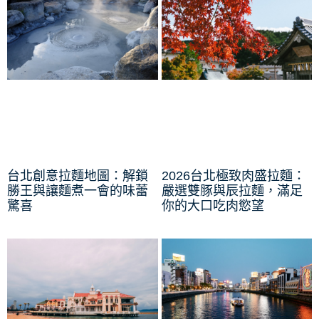
台北創意拉麵地圖：解鎖
2026台北極致肉盛拉麵：
勝王與讓麵煮一會的味蕾
嚴選雙豚與辰拉麵，滿足
驚喜
你的大口吃肉慾望