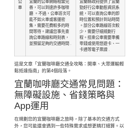
公
宜蘭的公車網絡相當完
宜蘭縣政府提供了宜蘭
車
善，可以到達許多咖啡
勁好行公車動態資訊系
廳 。不過，公車班次可
統，可以查詢公車的即
能不如火車或客運密
時位置和預計到站時間
集，需要花費較多的時
。部分公車路線班次較
間等待。建議您事先查
少，需要仔細規劃行
詢公車路線和時刻表，
程。搭乘公車需要準備
並預留足夠的交通時間 .
零錢或使用悠遊卡、一
卡通等電子票證 .
這是文章「宜蘭咖啡廳交通全攻略：開車、大眾運輸輕
鬆抵達指南」的第4個段落。
宜蘭咖啡廳交通常見問題：
無障礙設施、省錢策略與
App運用
在規劃您的宜蘭咖啡廳之旅時，除了基本的交通方式
外，您可能還會遇到一些特殊需求或想更精打細算。以