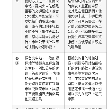
車
便的方式之一，宜蘭火
路管理局網站查詢火車
車站、羅東火車站都是
時刻表，並預訂車票，
重要的交通樞紐。從台
尤其是在假日期間。使
北搭乘火車到宜蘭，可
用悠遊卡或一卡通搭乘
以選擇自強號或區間
火車，可享有優惠。在
車，車程約1.5小時到2
宜蘭火車站或羅東火車
小時不等。抵達火車站
站周邊，也有許多租車
後，您可以轉乘台灣好
行提供汽車或機車租賃
行、市區公車或計程車
服務，方便您前往較遠
前往目的地咖啡廳 。
的咖啡廳 .
客
從台北車站、市政府轉
根據您的目的地咖啡
運
運站等地都有直達宜蘭
廳，選擇停靠站點最接
的客運，例如葛瑪蘭客
近的客運路線。建議您
運、首都客運等 。客運
事先查詢客運班次時
的優點是班次密集，且
間，並預留足夠的轉乘
部分路線會停靠在宜蘭
時間。搭乘客運可以使
市區或羅東市區，讓您
用悠遊卡或一卡通，也
下車後就能直接轉乘其
可以事先在網路上購買
他交通工具 .
車票 .