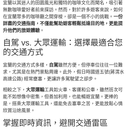
宜蘭以其迷人的田園風光和獨特的咖啡文化而聞名，吸引著
無數咖啡愛好者前來探訪。然而，對於許多遊客來說，如何
在宜蘭眾多的咖啡廳之間穿梭，卻是一個不小的挑戰。
一份
詳盡的交通指南，不僅能幫助遊客輕鬆抵達目的地，更能提
升他們的旅遊體驗
。
自駕 vs. 大眾運輸：選擇最適合您
的交通方式
宜蘭的交通方式多樣，
自駕
雖然方便，但停車位往往一位難
求，尤其是在熱門景點周邊。此外，假日時國道五號(蔣渭水
高速公路) 經常壅塞，更讓許多駕駛望之卻步。
相較之下，
大眾運輸
工具如火車、客運和公車，雖然班次可
能不如想像中密集，但善加利用，也能暢遊宜蘭。更棒的
是，搭乘大眾運輸工具，還能免去塞車之苦，更能放鬆心情
欣賞沿途風景。
掌握即時資訊，避開交通雷區