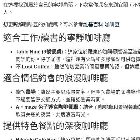
在這裡找到屬於自己的寧靜角落。下次當你深夜來到宜蘭，不
人。
想更瞭解咖啡豆的知識嗎？可以參考
維基百科-咖啡豆
適合工作/讀書的寧靜咖啡廳
Table Nine (9號餐桌)
：這家位於羅東的咖啡廳營業至凌
閱讀的你。除了咖啡，這裡還有火鍋和多樣餐點可供選
不 Lost Coffee
：雖然確切營業時間需要再確認，但這類
適合情侶約會的浪漫咖啡廳
空ㄟ農場
：雖然主要以夜景聞名，但空ㄟ農場的咖啡廳
不過要留意交通方式，並確認營業時間。
A‧maze 兔子迷宮咖啡餐廳
：結合了咖啡廳和景觀餐廳
欣賞美麗的夜景，共度浪漫時光。
提供特色餐點的深夜咖啡廳
Hikouki Café Bar
：這家位於宜蘭市的咖啡酒吧以南洋