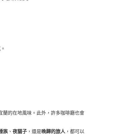
感。
宜蘭的在地風味。此外，許多咖啡廳也會
睡族
、
夜貓子
，還是
晚歸的旅人
，都可以