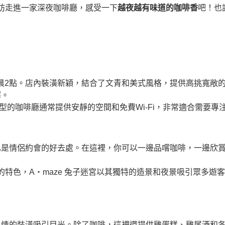
妨走進一家深夜咖啡廳，感受一下
越夜越有味道的咖啡香
吧！也
晨2點。店內裝潢新穎，結合了文青和美式風格，提供高挑寬敞
擇。
型的咖啡廳通常提供安靜的空間和免費Wi-Fi，非常適合需要專
也是情侶約會的好去處。在這裡，你可以一邊品嚐咖啡，一邊欣
的特色，A‧maze 兔子迷宮以其獨特的造景和夜景吸引眾多遊
風情的裝潢吸引目光。除了咖啡，這裡還提供雞蛋糕、雞尾酒和