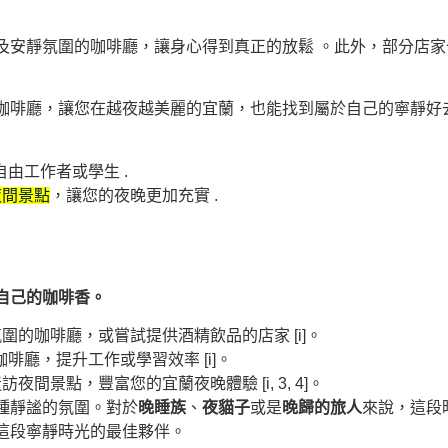
及安靜氛圍的咖啡廳，讓身心得到真正的放鬆 。此外，部分店
咖啡廳，讓您在越夜越美麗的宜蘭，也能找到屬於自己的寧靜好
自由工作者或學生 .
夜間景點
，讓您的夜晚更加充實 .
自己的咖啡香。
的咖啡廳，或嘗試提供酒精飲品的店家 [i]。
啡廳，提升工作或學習效率 [i]。
景點，豐富您的宜蘭夜晚體驗 [i, 3, 4]。
種靜謐的氛圍。對於
晚睡族
、
夜貓子
或是
晚歸的旅人
來說，這段
這段寧靜時光的最佳夥伴。