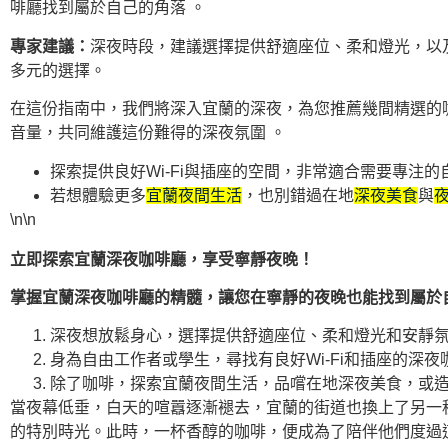
啡廳找到屬於自己的角落 。
專家建議：
深夜時段，建議選擇提供舒適座位、柔和燈光，以
多元的選擇。
在這份指南中，我們將深入宜蘭的深夜，為您推薦幾間精選的
音量，共同維護這份難得的深夜氛圍 。
探索提供良好Wi-Fi與插座的空間，非常適合需要專注的
若想體驗更多
宜蘭夜間生活
，也別錯過在地
深夜美食
與
\n\n
立即探索宜蘭深夜咖啡廳，享受寧靜夜晚！
掌握宜蘭深夜咖啡廳的精髓，讓您在寧靜的夜晚也能找到屬於
深夜想放鬆身心，選擇提供舒適座位、柔和燈光和安靜氛圍
身為自由工作者或學生，尋找有良好Wi-Fi和插座的深夜咖
除了咖啡，探索宜蘭夜間生活，品嚐在地深夜美食，或造訪夜間
當夜幕低垂，白天的喧囂逐漸褪去，宜蘭的街道也換上了另一
的特別時光。此時，一杯香醇的咖啡，便成為了陪伴他們度過