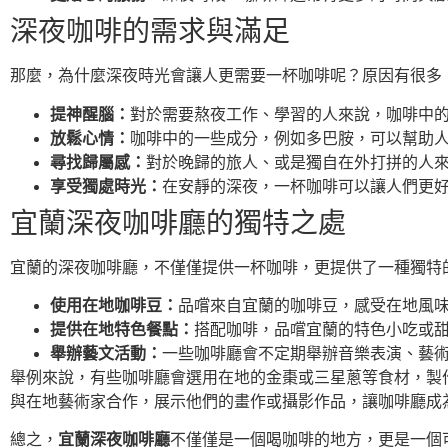
深夜咖啡的需求與滿足
那麼，為什麼深夜時光會讓人更需要一杯咖啡呢？原因有很多
提神醒腦：
對於需要熬夜工作、學習的人來說，咖啡中
放鬆心情：
咖啡中的一些成分，例如多巴胺，可以幫助
尋找歸屬感：
對於晚歸的旅人、或是獨自在外打拼的人
享受獨處時光：
在安靜的深夜，一杯咖啡可以讓人們更
宜蘭深夜咖啡廳的獨特之處
宜蘭的深夜咖啡廳，不僅僅提供一杯咖啡，更提供了一種獨特
使用在地咖啡豆：
品嚐來自宜蘭的咖啡豆，感受在地風
提供在地特色餐點：
搭配咖啡，品嚐宜蘭的特色小吃或
舉辦藝文活動：
一些咖啡廳會不定期舉辦音樂表演、藝
舉例來說，有些咖啡廳會選用在地的金棗或三星蔥等食材，製
與在地藝術家合作，展示他們的畫作或攝影作品，讓咖啡廳成
總之，
宜蘭深夜咖啡廳
不僅僅是一個喝咖啡的地方，更是一個