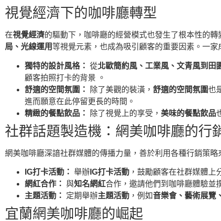
視覺經濟下的咖啡廳轉型
在
視覺經濟
的驅動下，咖啡廳的經營模式也發生了根本性的轉
局、光線運用
等視覺元素，也成為吸引顧客的重要因素。一家
獨特的設計風格：
從
北歐簡約風、工業風、文青風到田
顧客拍照打卡的背景 。
舒適的空間氛圍：
除了美觀的裝潢，
舒適的空間氛圍
也
進而願意在此停留更長的時間。
精緻的餐點飲品：
除了視覺上的享受，
美味的餐點飲品
社群話題製造機：網美咖啡廳的行
網美咖啡廳深諳社群媒體的傳播力量，善於利用各種行銷策略
IG打卡活動：
舉辦
IG打卡活動
，鼓勵顧客在社群媒體上
網紅合作：
與
知名網紅
合作，邀請他們到咖啡廳體驗並
主題活動：
定期舉辦
主題活動
，例如
音樂會、藝術展覽
宜蘭網美咖啡廳的崛起