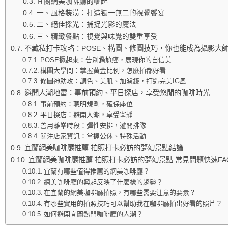
宜蘭網美咖啡廳的崛起
一、風格裝潢：打造獨一無二的視覺饗宴
二、絕佳採光：捕捉光影的魔法
三、精緻餐點：視覺與味覺的雙重享受
不藏私打卡攻略：POSE、構圖、修圖技巧，你也能成為攝影大
POSE擺起來：告別尷尬癌，展現你的自信美
構圖大學問：掌握黃金比例，怎麼拍都好看
修圖神助攻：調色、美肌、加濾鏡，打造完美IG風
避開人潮地雷：事前預約、平日探店，享受悠閒的咖啡時光
事前預約：聰明規劃，確保座位
平日探店：避開人潮，享受寧靜
善用離峯時段：彈性安排，避開排隊
關注店家資訊：掌握公休、特殊活動
宜蘭網美咖啡廳推薦:拍照打卡必訪的夢幻景點結論
宜蘭網美咖啡廳推薦:拍照打卡必訪的夢幻景點 常見問題快速FA
宜蘭有哪些值得推薦的網美咖啡廳？
網美咖啡廳的興起反映了什麼樣的趨勢？
在宜蘭的網美咖啡廳拍照，有哪些需要注意的要素？
有哪些實用的拍照技巧可以幫助我在咖啡廳拍出好看的照片？
如何避開宜蘭熱門咖啡廳的人潮？