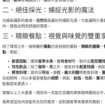
留白、延伸
等構圖技巧，讓照片更有層次感。
二、絕佳採光：捕捉光影的魔法
光線是攝影的靈魂。
自然光
是最好的攝影光源，它能讓照片看
內，營造出明亮舒適的環境。
三、精緻餐點：視覺與味覺的雙重
除了環境之外，咖啡廳的
餐點
也是拍照的重點。
精緻的擺盤、
點
，例如：
創意甜點：
運用
當季水果、在地食材
等，製作出
造型獨
特色飲品：
除了
咖啡、茶
之外，還有許多
創意特調
，例
輕食料理：
提供
三明治、沙拉、義大利麵
等輕食料理，
在拍照時，可以多留意餐點的
細節
，例如：
紋路、色彩、層次
點看起來更誘人。
掌握以上三大要素，相信你一定能在宜蘭的網美咖啡廳拍出令
我希望這段內容能符合您的需求，並對讀者帶來實質的幫助！