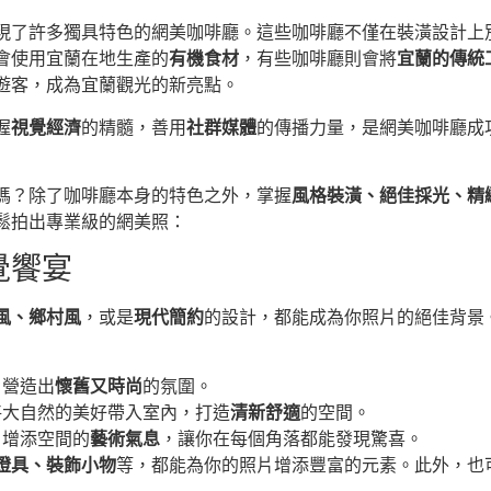
現了許多獨具特色的網美咖啡廳。這些咖啡廳不僅在裝潢設計上
會使用宜蘭在地生產的
有機食材
，有些咖啡廳則會將
宜蘭的傳統
遊客，成為宜蘭觀光的新亮點。
握
視覺經濟
的精髓，善用
社群媒體
的傳播力量，是網美咖啡廳成
面嗎？除了咖啡廳本身的特色之外，掌握
風格裝潢、絕佳採光、精
鬆拍出專業級的網美照：
覺饗宴
風、鄉村風
，或是
現代簡約
的設計，都能成為你照片的絕佳背景
，營造出
懷舊又時尚
的氛圍。
將大自然的美好帶入室內，打造
清新舒適
的空間。
，增添空間的
藝術氣息
，讓你在每個角落都能發現驚喜。
燈具、裝飾小物
等，都能為你的照片增添豐富的元素。此外，也