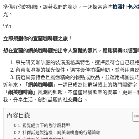
準備好你的相機，跟著我們的腳步，一起探索這些
拍照打卡必
光。
\n\n
立即規劃你的宜蘭咖啡廳之旅！
想在宜蘭的網美咖啡廳拍出令人驚豔的照片，輕鬆稱霸IG版面
事先研究咖啡廳的裝潢風格與特色，選擇最符合自己風格
留意咖啡廳的採光條件，選擇最佳拍攝時間，並善用自然
精選具有特色且擺盤精緻的餐點或飲品，並運用構圖技巧
近年來，「
網美咖啡廳
」一詞已成為社群媒體上的熱門關鍵字
「
網美咖啡廳
」風潮的興起，不僅僅是餐飲業的變革，更是一
我、分享生活、創造話題的
社交舞台
。
內容目錄
視覺經濟下的咖啡廳轉型
社群話題製造機：網美咖啡廳的行銷策略