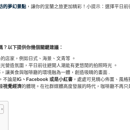
訪的夢幻景點
，讓你的宜蘭之旅更加精彩！小提示：選擇平日前
嗎？以下提供你幾個關鍵建議：
的店家，例如日式、海景、文青等 。
光營造氛圍，平日前往避開人潮能有更悠閒的拍照時光 。
，讓美食與咖啡廳的環境融為一體，創造吸睛的畫面 .
。不論是
IG、Facebook 或是小紅書
，處處可見精心佈置、風格
種
視覺經濟
的體現。在社群媒體高度發展的時代，咖啡廳不再只