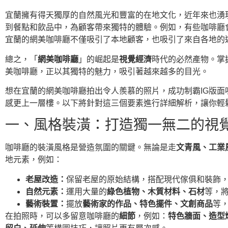
宜蘭擁有得天獨厚的自然風光和豐富的在地文化，近年來也湧
到餐點和飲品中，為顧客帶來獨特的體驗。例如，有些咖啡廳
宜蘭的網美咖啡廳不僅吸引了本地顧客，也吸引了來自各地的
總之，「
網美咖啡廳
」的崛起是
視覺經濟
時代的必然產物。掌
美咖啡廳，正以其獨特的魅力，吸引著越來越多的目光。
想在宜蘭的網美咖啡廳拍出令人羨慕的照片，成功制霸IG版
感更上一層樓。以下將針對這三個要素進行詳細解析，讓你輕
一、風格裝潢：打造獨一無二的視
咖啡廳的裝潢風格是營造氛圍的關鍵。無論是走
文青風、工業
地元素，例如：
老屋改造：
保留老屋的原始結構，搭配現代傢俱和裝飾
自然元素：
運用大量的
綠色植物、木質材料、石材
等，
藝術裝置：
擺放
藝術家的作品、特色擺件、文創商品
等
在拍照時，可以多留意咖啡廳的
細節
，例如：
特色牆面、造型