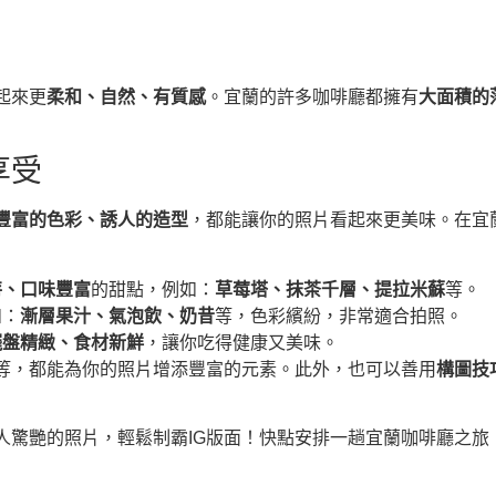
起來更
柔和、自然、有質感
。宜蘭的許多咖啡廳都擁有
大面積的
享受
豐富的色彩、誘人的造型
，都能讓你的照片看起來更美味。在宜
特、口味豐富
的甜點，例如：
草莓塔、抹茶千層、提拉米蘇
等。
如：
漸層果汁、氣泡飲、奶昔
等，色彩繽紛，非常適合拍照。
擺盤精緻、食材新鮮
，讓你吃得健康又美味。
等，都能為你的照片增添豐富的元素。此外，也可以善用
構圖技
人驚艷的照片，輕鬆制霸IG版面！快點安排一趟宜蘭咖啡廳之旅