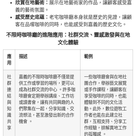
欣賞在地藝術：
展示在地藝術家的作品，讓顧客感受嘉
義的藝術氛圍。
感受歷史底蘊：
老宅咖啡廳本身就是歷史的見證，讓顧
客在品嚐咖啡的同時，也能感受到嘉義的歷史文化。
不限時咖啡廳的進階應用：社群交流、靈感激發與在地
文化體驗
應
描述
範例
用
社
嘉義的不限時咖啡廳不僅是提
一些咖啡廳會與在地社
群
供工作或學習的場所，更可以
團合作，舉辦藝文展覽
連
成為社群交流的中心 。許多咖
或手作課程，讓顧客在
結
啡廳會定期舉辦講座、工作坊
享受咖啡的同時，也能
與
或讀書會，讓有共同興趣的人
體驗到不同的文化活
知
們聚集在一起，分享知識、交
動。此外，數位遊牧工
識
流想法，甚至激發出新的合作
作者也能在此建立社
共
機會 。
群，互相支持、分享工
享
作經驗，排解異地工作
的孤獨感 。