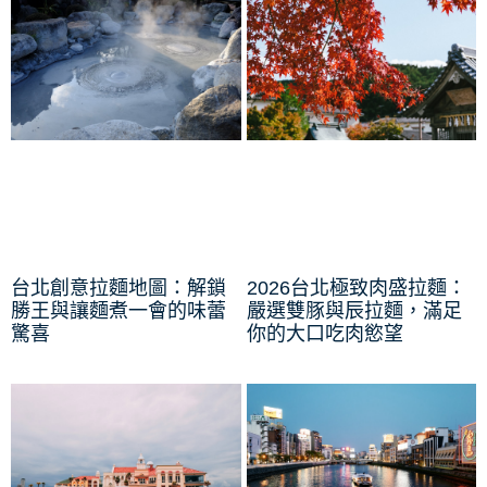
台北創意拉麵地圖：解鎖
2026台北極致肉盛拉麵：
勝王與讓麵煮一會的味蕾
嚴選雙豚與辰拉麵，滿足
驚喜
你的大口吃肉慾望