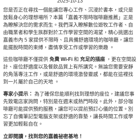
2025-10-13
您是否正在尋找一個能讓您專心工作、沉浸於書本，或只是
放鬆身心的理想場所？本篇「嘉義不限時咖啡廳推薦」正是
為瞭解決您的需求而生。我們深入瞭解數位遊牧工作者、自
由職業者和學生族群對於工作學習空間的渴望，精心挑選出
嘉義市內 5 家提供不限時、且具備舒適環境的咖啡廳，讓您
能擺脫時間的束縛，盡情享受工作或學習的樂趣 。
這些咖啡廳不僅提供
免費 Wi-Fi
和
充足的插座
，更在空間設
計、座位舒適度以及餐飲品質上有所講究。無論您需要安靜
的角落專注工作，或是舒適的環境激發靈感，都能在這裡找
到一片屬於自己的天地 。
專家小提示：
為了確保您能順利找到理想的座位，建議您事
先致電店家詢問，特別是在週末或熱門時段。此外，部分咖
啡廳可能提供預約服務，讓您可以提前預訂心儀的位置。別
忘了自備筆記型電腦支架或舒適的靠墊，讓長時間工作或學
習更加輕鬆自在。
立即閱讀，找到您的嘉義祕密基地！