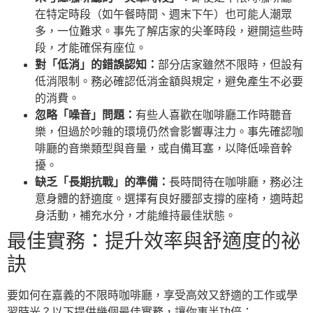
在特定時段（如午餐時間、週末下午）也可能人潮眾
多，一位難求。事先了解店家的尖峯時段，避開這些時
段，才能確保有座位。
對「低消」的錯誤認知：
部分店家雖然不限時，但設有
低消限制。務必確認低消金額與規定，避免產生不必要
的消費。
忽略「噪音」問題：
有些人喜歡在咖啡廳工作時聽音
樂，但過於吵雜的環境仍然會影響專注力。事先確認咖
啡廳的音樂類型與音量，或自備耳塞，以降低噪音幹
擾。
缺乏「長期抗戰」的準備：
長時間待在咖啡廳，務必注
意身體的舒適度。選擇有良好腰部支撐的座椅，適時起
身活動，補充水分，才能維持最佳狀態。
最佳實務：提升效率與舒適度的祕
訣
要如何在嘉義的不限時咖啡廳，享受高效又舒適的工作或學
習時光？以下提供幾個最佳實務，讓你事半功倍：