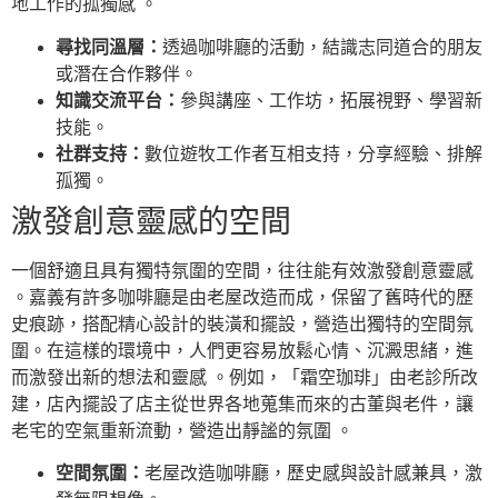
地工作的孤獨感 。
尋找同溫層：
透過咖啡廳的活動，結識志同道合的朋友
或潛在合作夥伴。
知識交流平台：
參與講座、工作坊，拓展視野、學習新
技能。
社群支持：
數位遊牧工作者互相支持，分享經驗、排解
孤獨。
激發創意靈感的空間
一個舒適且具有獨特氛圍的空間，往往能有效激發創意靈感
。嘉義有許多咖啡廳是由老屋改造而成，保留了舊時代的歷
史痕跡，搭配精心設計的裝潢和擺設，營造出獨特的空間氛
圍。在這樣的環境中，人們更容易放鬆心情、沉澱思緒，進
而激發出新的想法和靈感 。例如，「霜空珈琲」由老診所改
建，店內擺設了店主從世界各地蒐集而來的古董與老件，讓
老宅的空氣重新流動，營造出靜謐的氛圍 。
空間氛圍：
老屋改造咖啡廳，歷史感與設計感兼具，激