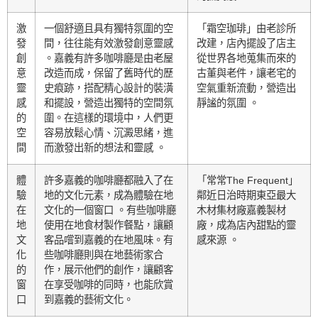
激
一個舒適且具有獨特氛圍的空
「霜空珈琲」由老診所
發
間，往往能有效激發創意靈感
改建，店內擺設了店主
創
。嘉義有許多咖啡廳是由老屋
從世界各地蒐集而來的
意
改造而成，保留了舊時代的歷
古董與老件，讓老宅的
靈
史痕跡，搭配精心設計的裝潢
空氣重新流動，營造出
感
和擺設，營造出獨特的空間氛
靜謐的氛圍 。
的
圍。在這樣的環境中，人們更
空
容易放鬆心情、沉澱思緒，進
間
而激發出新的想法和靈感 。
體
許多嘉義的咖啡廳都融入了在
「常常The Frequent」
驗
地的文化元素，成為體驗在地
鄰近日治時期東亞最大
在
文化的一個窗口 。有些咖啡廳
木材集材廠嘉義製材
地
使用在地食材製作餐點，讓顧
廠，成為店內甜點的靈
文
客品嚐到嘉義的在地風味。有
感來源 。
化
些咖啡廳則與在地藝術家合
的
作，展示他們的創作，讓顧客
窗
在享受咖啡的同時，也能欣賞
口
到嘉義的藝術文化。