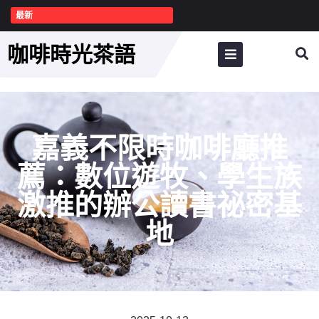
最新
咖啡時光茶語
嘉義不限時咖啡廳推
薦：數位遊牧、學生族
激推的辦公讀書祕密基
地