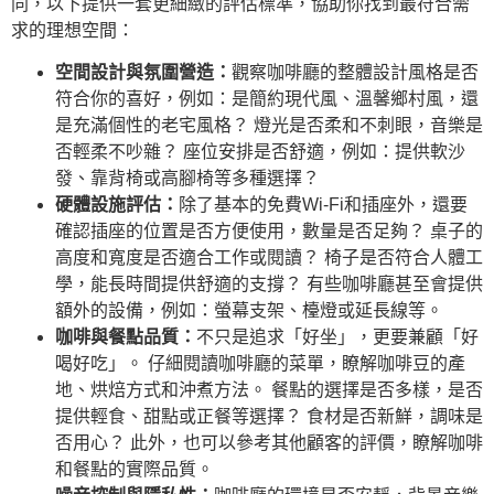
同，以下提供一套更細緻的評估標準，協助你找到最符合需
求的理想空間：
空間設計與氛圍營造：
觀察咖啡廳的整體設計風格是否
符合你的喜好，例如：是簡約現代風、溫馨鄉村風，還
是充滿個性的老宅風格？ 燈光是否柔和不刺眼，音樂是
否輕柔不吵雜？ 座位安排是否舒適，例如：提供軟沙
發、靠背椅或高腳椅等多種選擇？
硬體設施評估：
除了基本的免費Wi-Fi和插座外，還要
確認插座的位置是否方便使用，數量是否足夠？ 桌子的
高度和寬度是否適合工作或閱讀？ 椅子是否符合人體工
學，能長時間提供舒適的支撐？ 有些咖啡廳甚至會提供
額外的設備，例如：螢幕支架、檯燈或延長線等。
咖啡與餐點品質：
不只是追求「好坐」，更要兼顧「好
喝好吃」。 仔細閱讀咖啡廳的菜單，瞭解咖啡豆的產
地、烘焙方式和沖煮方法。 餐點的選擇是否多樣，是否
提供輕食、甜點或正餐等選擇？ 食材是否新鮮，調味是
否用心？ 此外，也可以參考其他顧客的評價，瞭解咖啡
和餐點的實際品質。