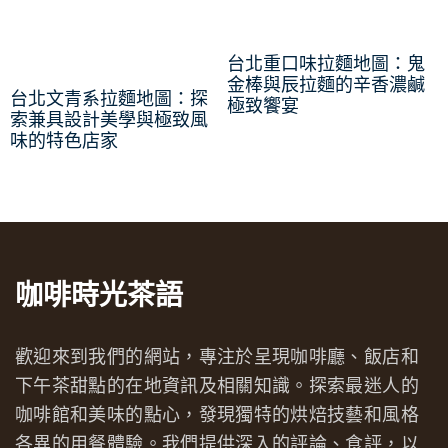
台北重口味拉麵地圖：鬼
金棒與辰拉麵的辛香濃鹹
台北文青系拉麵地圖：探
極致饗宴
索兼具設計美學與極致風
味的特色店家
咖啡時光茶語
歡迎來到我們的網站，專注於呈現咖啡廳、飯店和
下午茶甜點的在地資訊及相關知識。探索最迷人的
咖啡館和美味的點心，發現獨特的烘焙技藝和風格
各異的用餐體驗。我們提供深入的評論、食評，以