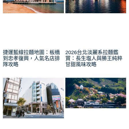
捷運藍線拉麵地圖：板橋
2026台北淡麗系拉麵鑑
到忠孝復興，人氣名店排
賞：長生塩人與勝王純粹
隊攻略
甘甜風味攻略