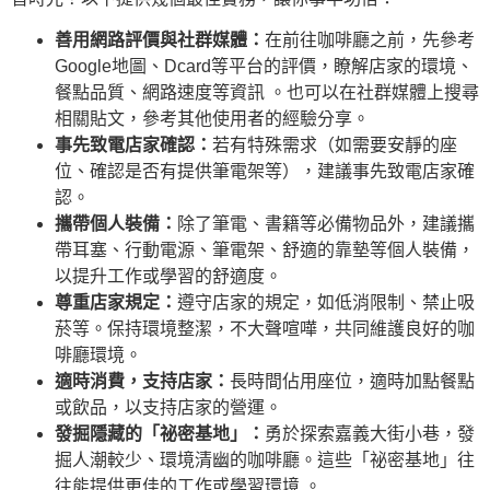
善用網路評價與社群媒體：
在前往咖啡廳之前，先參考
Google地圖、Dcard等平台的評價，瞭解店家的環境、
餐點品質、網路速度等資訊 。也可以在社群媒體上搜尋
相關貼文，參考其他使用者的經驗分享。
事先致電店家確認：
若有特殊需求（如需要安靜的座
位、確認是否有提供筆電架等），建議事先致電店家確
認。
攜帶個人裝備：
除了筆電、書籍等必備物品外，建議攜
帶耳塞、行動電源、筆電架、舒適的靠墊等個人裝備，
以提升工作或學習的舒適度。
尊重店家規定：
遵守店家的規定，如低消限制、禁止吸
菸等。保持環境整潔，不大聲喧嘩，共同維護良好的咖
啡廳環境。
適時消費，支持店家：
長時間佔用座位，適時加點餐點
或飲品，以支持店家的營運。
發掘隱藏的「祕密基地」：
勇於探索嘉義大街小巷，發
掘人潮較少、環境清幽的咖啡廳。這些「祕密基地」往
往能提供更佳的工作或學習環境 。