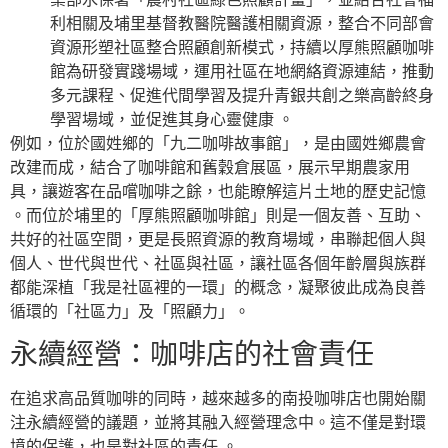
利相關及埔里基督教醫院醫護相關資源，整合不同部會
資源形塑社區整合照顧創新模式，持續以厚熊照顧咖啡
館為研發實踐場域，運用社區在地網絡資源連結，推動
多元課程、促進代間學習及提升青銀共創之樂高齡終身
學習場域，並促進其身心靈健康 。
例如，位於國姓鄉的「九二咖啡故事館」，是由國姓鄉農會
改建而成，結合了咖啡館和舊穀倉展區，展示早期農家用
具，讓遊客在品嚐咖啡之餘，也能瞭解這片土地的歷史記憶
。而位於埔里的「厚熊照顧咖啡館」則是一個友善、互助、
共好的社區空間，更是長照資源的教育場域，串聯起個人與
個人、世代與世代、社區與社區，讓社區各個年齡層與族群
都能深植「我是社區裡的一環」的概念，凝聚彼此成為良善
循環的「社區力」及「照顧力」。
永續經營：咖啡店的社會責任
在追求高品質咖啡的同時，越來越多的南投咖啡店也開始關
注永續經營的議題，並將其融入經營理念中。這不僅是對環
境的保護，也是對社區的責任 。