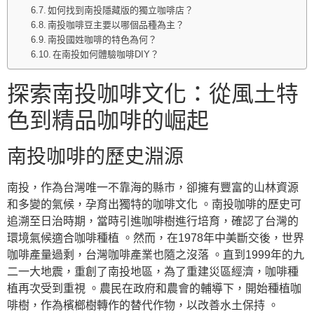
如何找到南投隱藏版的獨立咖啡店？
南投咖啡豆主要以哪個品種為主？
南投國姓咖啡的特色為何？
在南投如何體驗咖啡DIY？
探索南投咖啡文化：從風土特
色到精品咖啡的崛起
南投咖啡的歷史淵源
南投，作為台灣唯一不靠海的縣市，卻擁有豐富的山林資源
和多變的氣候，孕育出獨特的咖啡文化 。南投咖啡的歷史可
追溯至日治時期，當時引進咖啡樹進行培育，確認了台灣的
環境氣候適合咖啡種植 。然而，在1978年中美斷交後，世界
咖啡產量過剩，台灣咖啡產業也隨之沒落 。直到1999年的九
二一大地震，重創了南投地區，為了重建災區經濟，咖啡種
植再次受到重視 。農民在政府和農會的輔導下，開始種植咖
啡樹，作為檳榔樹轉作的替代作物，以改善水土保持 。