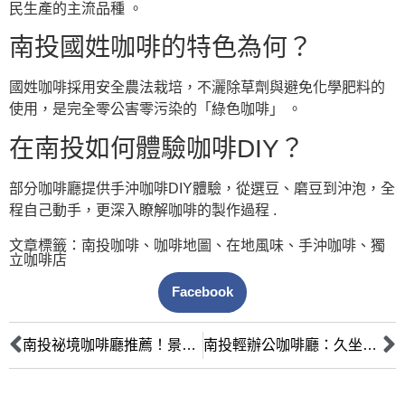
民生產的主流品種 。
南投國姓咖啡的特色為何？
國姓咖啡採用安全農法栽培，不灑除草劑與避免化學肥料的
使用，是完全零公害零污染的「綠色咖啡」 。
在南投如何體驗咖啡DIY？
部分咖啡廳提供手沖咖啡DIY體驗，從選豆、磨豆到沖泡，全
程自己動手，更深入瞭解咖啡的製作過程 .
文章標籤：
南投咖啡
、
咖啡地圖
、
在地風味
、
手沖咖啡
、
獨
立咖啡店
Facebook
南投祕境咖啡廳推薦！景觀打卡點全攻略，沉浸山水美景
南投輕辦公咖啡廳：久坐、WIFI、插座全攻略，提升工作閱讀效率