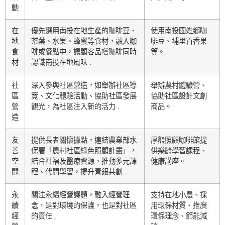
動
在
優先選用南投在地生產的咖啡豆、
使用南投國姓鄉咖
地
茶葉、水果、蜂蜜等食材，融入咖
啡豆、埔里百香果
食
啡或餐點中，讓顧客品嚐咖啡同時
等。
材
認識南投在地風味 .
社
深入參與社區營造，如舉辦社區導
舉辦農村體驗營、
區
覽、文化體驗活動、協助社區發展
協助社區設計文創
營
觀光，為社區注入新的活力 .
商品。
造
友
提供長者關懷據點，連結農業部水
厚熊照顧咖啡館提
善
保署「農村社區綠色照顧計畫」，
供樂齡學習課程、
空
結合社福及醫療資源，推動多元課
健康講座。
間
程、代間學習，提升青銀共創 .
永
關注永續經營議題，融入經營理
支持在地小農、採
續
念，是對環境的保護，也是對社區
用環保材質、推廣
經
的責任 .
環保理念、節能減