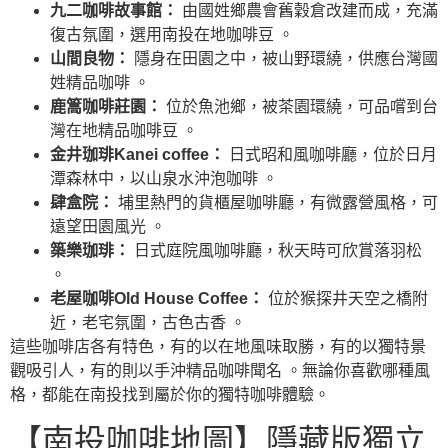
九二咖啡故事館：
由國姓鄉農會舊穀倉改建而成，充滿
復古氛圍，選用南投在地咖啡豆 。
山間良物：
隱身在田園之中，被山野環繞，供應台灣國
姓精品咖啡 。
鹿篙咖啡莊園：
位於魚池鄉，被茶園環繞，可品嚐到台
灣在地精品咖啡豆 。
金井珈琲Kanei coffee：
日式昭和風咖啡廳，位於日月
潭森林中，以山泉水沖泡咖啡 。
肆盒院：
埔里熱門的貨櫃屋咖啡廳，有微露營風格，可
遠望田園風光 。
築樂珈琲：
日式庭院風咖啡廳，秋天時可欣賞落羽松
。
老屋咖啡Old House Coffee：
位於猴探井天空之橋附
近，老宅氛圍，古色古香 。
這些咖啡店各有特色，有的以在地風味取勝，有的以獨特景
觀吸引人，有的則以手沖精品咖啡聞名 。無論你喜歡哪種風
格，都能在南投找到屬於你的獨特咖啡體驗。
【南投咖啡地圖】隱藏版獨立