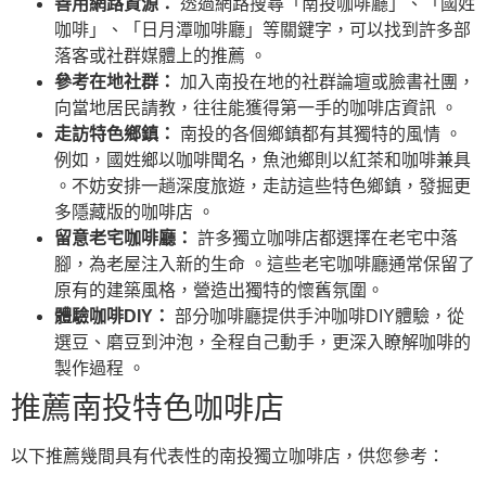
善用網路資源：
透過網路搜尋「南投咖啡廳」、「國姓
咖啡」、「日月潭咖啡廳」等關鍵字，可以找到許多部
落客或社群媒體上的推薦 。
參考在地社群：
加入南投在地的社群論壇或臉書社團，
向當地居民請教，往往能獲得第一手的咖啡店資訊 。
走訪特色鄉鎮：
南投的各個鄉鎮都有其獨特的風情 。
例如，國姓鄉以咖啡聞名，魚池鄉則以紅茶和咖啡兼具
。不妨安排一趟深度旅遊，走訪這些特色鄉鎮，發掘更
多隱藏版的咖啡店 。
留意老宅咖啡廳：
許多獨立咖啡店都選擇在老宅中落
腳，為老屋注入新的生命 。這些老宅咖啡廳通常保留了
原有的建築風格，營造出獨特的懷舊氛圍。
體驗咖啡DIY：
部分咖啡廳提供手沖咖啡DIY體驗，從
選豆、磨豆到沖泡，全程自己動手，更深入瞭解咖啡的
製作過程 。
推薦南投特色咖啡店
以下推薦幾間具有代表性的南投獨立咖啡店，供您參考：