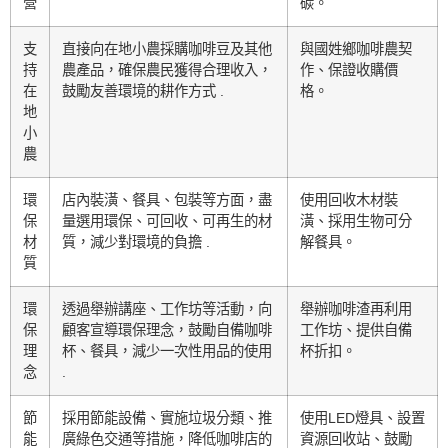
營
碳。
支
直接向在地小農採購咖啡豆及其他
與國姓鄉咖啡農契
持
農產品，確保農民獲得合理收入，
作、保證收購價
在
鼓勵友善環境的耕作方式 .
格。
地
小
農
環
店內裝潢、餐具、包裝等方面，盡
使用回收木材裝
保
量選用環保、可回收、可再生的材
潢、採用生物可分
材
質，減少對環境的負擔 .
解餐具。
質
環
透過舉辦講座、工作坊等活動，向
舉辦咖啡渣再利用
保
顧客宣導環保理念，鼓勵自備咖啡
工作坊、提供自備
理
杯、餐具，減少一次性用品的使用
杯折扣。
念
.
節
採用節能設備、實施垃圾分類、推
使用LED燈具、設置
能
廣綠色交通等措施，降低咖啡店的
資源回收站、鼓勵