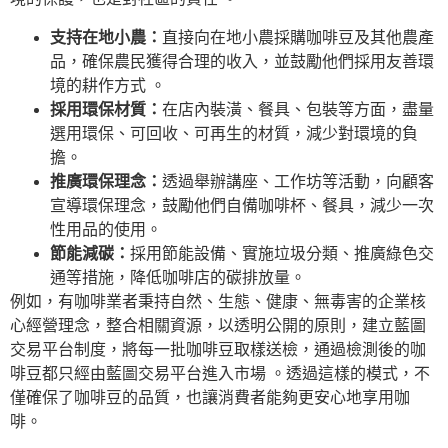
支持在地小農：
直接向在地小農採購咖啡豆及其他農產
品，確保農民獲得合理的收入，並鼓勵他們採用友善環
境的耕作方式 。
採用環保材質：
在店內裝潢、餐具、包裝等方面，盡量
選用環保、可回收、可再生的材質，減少對環境的負
擔。
推廣環保理念：
透過舉辦講座、工作坊等活動，向顧客
宣導環保理念，鼓勵他們自備咖啡杯、餐具，減少一次
性用品的使用。
節能減碳：
採用節能設備、實施垃圾分類、推廣綠色交
通等措施，降低咖啡店的碳排放量。
例如，有咖啡業者秉持自然、生態、健康、無毒害的企業核
心經營理念，整合相關資源，以透明公開的原則，建立藍圖
交易平台制度，將每一批咖啡豆取樣送檢，通過檢測後的咖
啡豆都只經由藍圖交易平台進入市場 。透過這樣的模式，不
僅確保了咖啡豆的品質，也讓消費者能夠更安心地享用咖
啡。