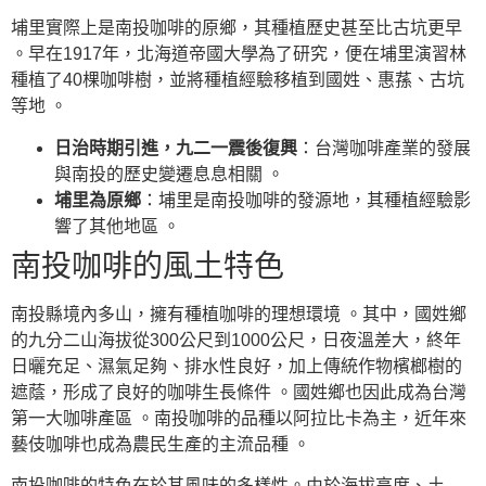
埔里實際上是南投咖啡的原鄉，其種植歷史甚至比古坑更早
。早在1917年，北海道帝國大學為了研究，便在埔里演習林
種植了40棵咖啡樹，並將種植經驗移植到國姓、惠蓀、古坑
等地 。
日治時期引進，九二一震後復興
：台灣咖啡產業的發展
與南投的歷史變遷息息相關 。
埔里為原鄉
：埔里是南投咖啡的發源地，其種植經驗影
響了其他地區 。
南投咖啡的風土特色
南投縣境內多山，擁有種植咖啡的理想環境 。其中，國姓鄉
的九分二山海拔從300公尺到1000公尺，日夜溫差大，終年
日曬充足、濕氣足夠、排水性良好，加上傳統作物檳榔樹的
遮蔭，形成了良好的咖啡生長條件 。國姓鄉也因此成為台灣
第一大咖啡產區 。南投咖啡的品種以阿拉比卡為主，近年來
藝伎咖啡也成為農民生產的主流品種 。
南投咖啡的特色在於其風味的多樣性。由於海拔高度、土