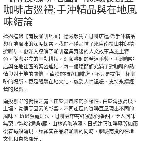
咖啡店巡禮:手沖精品與在地風
味結論
透過這趟【南投咖啡地圖】隱藏版獨立咖啡店巡禮:手沖精品
與在地風味的深度探索，我們不僅品嚐了來自南投山林的精
選咖啡，更深入瞭解了咖啡產業背後的人文故事與風土特
色。從咖啡農的辛勤耕耘，到咖啡師的精湛手藝，再到咖啡
店與在地社區的緊密連結，每一個環節都充滿了對咖啡的熱
情與對土地的關懷 。南投的獨立咖啡店，不只是提供一杯咖
啡的場所，更是體驗在地文化、感受人情溫暖、支持永續經
營的起點 .
南投咖啡的獨特之處，在於其風味的多樣性 . 由於海拔高度、
土壤、氣候等因素的影響，不同產區的咖啡豆呈現出不同的
風味。 透過蜜處理法，咖啡豆帶有蜂蜜般的香甜，令人回味
無窮 . 從老宅咖啡廳、山林系咖啡廳、日式建築咖啡廳等如雨
後春筍般湧現，讓顧客在品嚐咖啡的同時，體驗南投的在地
文化和自然風光 .