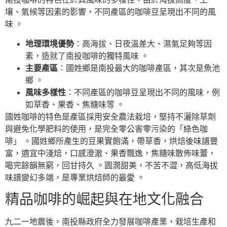
壤、氣候等因素的影響，不同產區的咖啡豆呈現出不同的風
味 。
地理環境優勢
：高海拔、日夜溫差大、濕氣足夠等因
素，造就了南投咖啡的獨特風味 。
主要產區
：國姓鄉是南投最大的咖啡產區，其次是魚池
鄉 。
風味多樣性
：不同產區的咖啡豆呈現出不同的風味，例
如草香、果香、焦糖味等 。
國姓咖啡的特色是產區採用安全農法栽培，堅持不灑除草劑
與避免化學肥料的使用，是完全零公害零污染的「綠色咖
啡」 。國姓鄉所產生的豆果實飽滿，帶草香，烘焙後味譜豐
富，適宜中淺焙，口感澄澈、果香飄逸，焦糖味散佈味蕾，
喝完餘韻無窮，回甘持久 。圓潤甜美，不苦不澀，高低海拔
味譜變幻多端，是專業烘焙師的最愛 。
精品咖啡的崛起與在地文化融合
九二一地震後，南投縣政府全力發展咖啡產業，栽培生產和