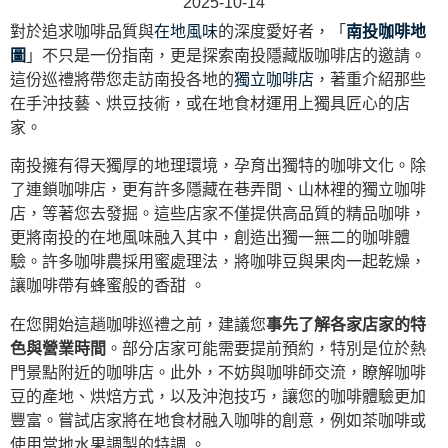
2025-10-14
對於追求咖啡品質與
在地風味
的深度愛好者，「
南投咖啡地
圖
」不只是一份指南，更是探索南投隱藏版咖啡店的邀請。
這份巡禮將帶您走訪南投各地的
獨立咖啡店
，著重介紹那些
在手沖技藝、烘豆技術，或在地食材運用上獨具匠心的店
家。
南投擁有得天獨厚的地理環境，孕育出獨特的咖啡文化。除
了連鎖咖啡店，更有許多隱藏在巷弄間、山林裡的獨立咖啡
店，等著您去發掘。這些店家不僅提供高品質的精品咖啡，
更將南投的在地風味融入其中，創造出獨一無二的咖啡體
驗。許多咖啡農採用蜜處理法，將咖啡豆與果肉一起乾燥，
讓咖啡帶有蜂蜜般的香甜 。
在您開始這趟咖啡巡禮之前，建議您
事先了解各家店家的特
色與營業時間
。部分店家可能需要提前預約，特別是位於熱
門景點附近的咖啡店。此外，不妨與咖啡師交流，瞭解咖啡
豆的產地、烘焙方式，以及沖泡技巧，讓您的咖啡體驗更加
豐富。嘗試店家將在地食材融入咖啡的創意，例如茶咖啡或
使用當地水果調製的特調 。