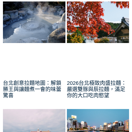
台北創意拉麵地圖：解鎖
2026台北極致肉盛拉麵：
勝王與讓麵煮一會的味蕾
嚴選雙豚與辰拉麵，滿足
驚喜
你的大口吃肉慾望