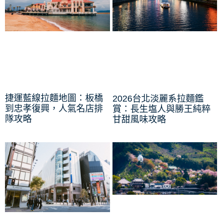
捷運藍線拉麵地圖：板橋
2026台北淡麗系拉麵鑑
到忠孝復興，人氣名店排
賞：長生塩人與勝王純粹
隊攻略
甘甜風味攻略