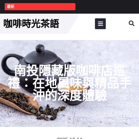
最新
咖啡時光茶語
南投隱藏版咖啡店巡
禮：在地風味與精品手
沖的深度體驗