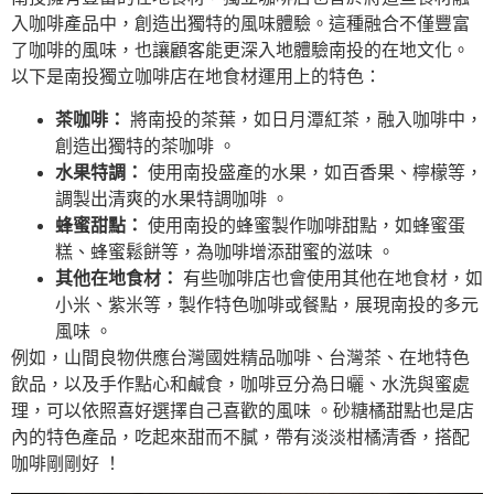
入咖啡產品中，創造出獨特的風味體驗。這種融合不僅豐富
了咖啡的風味，也讓顧客能更深入地體驗南投的在地文化。
以下是南投獨立咖啡店在地食材運用上的特色：
茶咖啡：
將南投的茶葉，如日月潭紅茶，融入咖啡中，
創造出獨特的茶咖啡 。
水果特調：
使用南投盛產的水果，如百香果、檸檬等，
調製出清爽的水果特調咖啡 。
蜂蜜甜點：
使用南投的蜂蜜製作咖啡甜點，如蜂蜜蛋
糕、蜂蜜鬆餅等，為咖啡增添甜蜜的滋味 。
其他在地食材：
有些咖啡店也會使用其他在地食材，如
小米、紫米等，製作特色咖啡或餐點，展現南投的多元
風味 。
例如，山間良物供應台灣國姓精品咖啡、台灣茶、在地特色
飲品，以及手作點心和鹹食，咖啡豆分為日曬、水洗與蜜處
理，可以依照喜好選擇自己喜歡的風味 。砂糖橘甜點也是店
內的特色產品，吃起來甜而不膩，帶有淡淡柑橘清香，搭配
咖啡剛剛好 ！