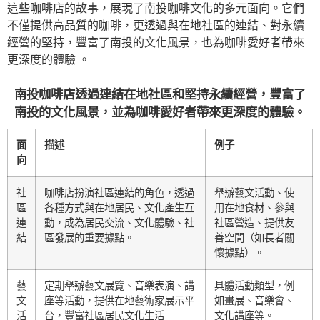
這些咖啡店的故事，展現了南投咖啡文化的多元面向。它們
不僅提供高品質的咖啡，更透過與在地社區的連結、對永續
經營的堅持，豐富了南投的文化風景，也為咖啡愛好者帶來
更深度的體驗 。
南投咖啡店透過連結在地社區和堅持永續經營，豐富了
南投的文化風景，並為咖啡愛好者帶來更深度的體驗。
面
描述
例子
向
社
咖啡店扮演社區連結的角色，透過
舉辦藝文活動、使
區
各種方式與在地居民、文化產生互
用在地食材、參與
連
動，成為居民交流、文化體驗、社
社區營造、提供友
結
區發展的重要據點。
善空間（如長者關
懷據點）。
藝
定期舉辦藝文展覽、音樂表演、講
具體活動類型，例
文
座等活動，提供在地藝術家展示平
如畫展、音樂會、
活
台，豐富社區居民文化生活 .
文化講座等。