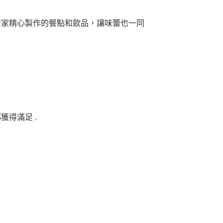
店家精心製作的餐點和飲品，讓味蕾也一同
得滿足 .