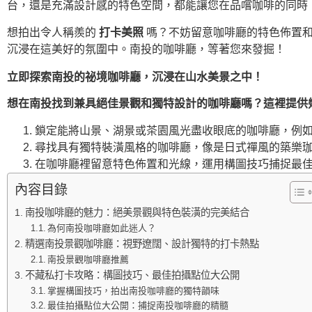
台，還是充滿設計感的特色空間，都能讓您在品嚐咖啡的同時
想拍出令人稱羨的
打卡美照
嗎？不妨留意咖啡廳的特色佈置和
沉浸在這美好的氛圍中。南投的咖啡廳，等著您來發掘！
立即探索南投的祕境咖啡廳，沉浸在山水美景之中！
想在南投找到兼具絕佳景觀和獨特設計的咖啡廳嗎？這裡提供
鎖定能將山景、湖景或茶園風光盡收眼底的咖啡廳，例如
尋找具有獨特裝潢風格的咖啡廳，像是日式禪風的築樂珈
在咖啡廳裡留意特色佈置和光線，運用構圖技巧捕捉最佳
內容目錄
南投咖啡廳的魅力：絕美景觀與特色裝潢的完美結合
為何南投咖啡廳如此迷人？
精選南投景觀咖啡廳：視野遼闊、設計獨特的打卡熱點
南投景觀咖啡廳推薦
不藏私打卡攻略：構圖技巧、最佳拍攝點位大公開
掌握構圖技巧，拍出南投咖啡廳的獨特韻味
最佳拍攝點位大公開：捕捉南投咖啡廳的精髓