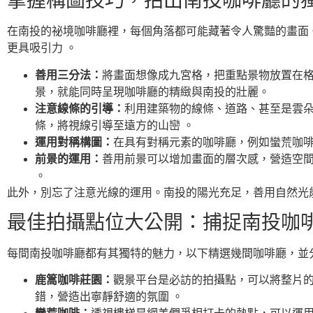
掌握構圖技巧，拍出南投咖啡廳的
在南投的祕境咖啡廳裡，每個角落都可能藏著令人驚豔的畫面
更具吸引力 。
善用三分法：
將畫面想像成九宮格，把重點景物放置在格
景，就能同時呈現咖啡廳的精緻與南投的壯麗。
注意線條的引導：
利用建築物的線條、道路、甚至是雲
條，將視線引導至遠方的山巒 。
運用對稱構圖：
在具有對稱元素的咖啡廳，例如蠻荒咖啡
前景的運用：
善用前景可以增加畫面的層次感，營造空
。
此外，別忘了注意光線的運用。南投的陽光充足，善用自然光
最佳拍攝點位大公開：捕捉南投咖
每間南投咖啡廳都有其獨特的魅力，以下精選幾間咖啡廳，並
鹿篙咖啡莊園：
觀景平台是必訪的拍攝點，可以將整片的
錯，營造出寧靜舒適的氛圍 。