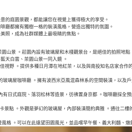
綠意的庭園景觀，都能讓您在視覺上獲得極大的享受。
咖啡廳都擁有獨樹一格的裝潢風格，營造出獨特的氛圍。
是美照，成為社群媒體上最吸睛的焦點。
茶園山景 。莊園內設有玻璃屋和木棧觀景台，是絕佳的拍照地點
藍天白雲、茶園山景一同入鏡 。
絕佳視野 。提供多種日月潭在地紅茶，以及與南投知名店家合作
的玻璃屋咖啡廳 。擁有波西米亞風混森林系的空間裝潢，以及
區內有日式庭院、落羽松林等造景，彷彿置身京都 。咖啡廳採全
打卡景點 。外觀是夢幻的玻璃屋，內部裝潢簡約典雅 。通往二
營風格 。可以在此遠望田園風光，並品嚐早午餐、義大利麵、燉