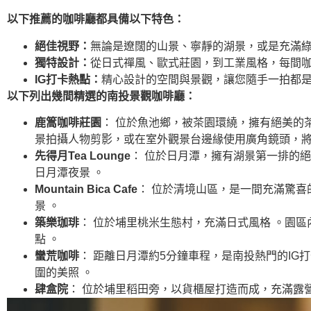
以下推薦的咖啡廳都具備以下特色：
絕佳視野：
無論是遼闊的山景、寧靜的湖景，或是充滿
獨特設計：
從日式禪風、歐式莊園，到工業風格，每間
IG打卡熱點：
精心設計的空間與景觀，讓您隨手一拍都
以下列出幾間精選的南投景觀咖啡廳：
鹿篙咖啡莊園
： 位於魚池鄉，被茶園環繞，擁有絕美的
景拍攝人物剪影，或在室外觀景台邊緣使用廣角鏡頭，將
先得月Tea Lounge
： 位於日月潭，擁有湖景第一排的
日月潭夜景 。
Mountain Bica Cafe
： 位於清境山區，是一間充滿驚喜
景 。
築樂珈琲
： 位於埔里桃米生態村，充滿日式風格 。園
點 。
蠻荒咖啡
： 距離日月潭約5分鐘車程，是南投熱門的IG
圍的美照 。
肆盒院
： 位於埔里稻田旁，以貨櫃屋打造而成，充滿露