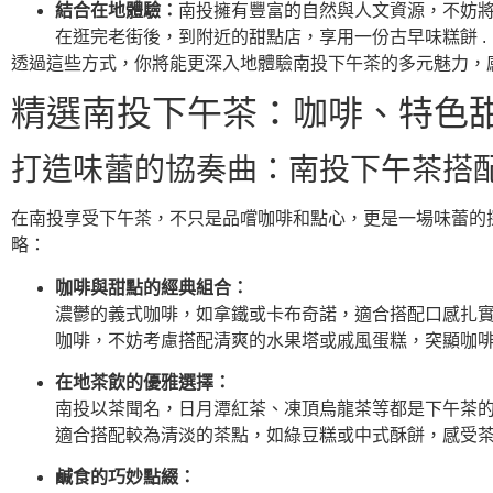
結合在地體驗：
南投擁有豐富的自然與人文資源，不妨將
在逛完老街後，到附近的甜點店，享用一份古早味糕餅 .
透過這些方式，你將能更深入地體驗南投下午茶的多元魅力，
精選南投下午茶：咖啡、特色
打造味蕾的協奏曲：南投下午茶搭
在南投享受下午茶，不只是品嚐咖啡和點心，更是一場味蕾的
略：
咖啡與甜點的經典組合：
濃鬱的義式咖啡，如拿鐵或卡布奇諾，適合搭配口感扎實
咖啡，不妨考慮搭配清爽的水果塔或戚風蛋糕，突顯咖
在地茶飲的優雅選擇：
南投以茶聞名，日月潭紅茶、凍頂烏龍茶等都是下午茶的
適合搭配較為清淡的茶點，如綠豆糕或中式酥餅，感受
鹹食的巧妙點綴：