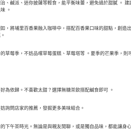
治、鹹派、迷你披薩等輕食，能平衡味蕾，避免過於甜膩 。 建
味 。
如，將埔里百香果融入咖啡中，搭配百香果口味的甜點，創造出
蘊。
的草莓季，不妨品嚐草莓蛋糕、草莓塔等 。夏季的芒果季，則可
好為依歸。不喜歡太甜？選擇無糖茶飲搭配鹹食即可 。
不妨詢問店家的推薦，發掘更多美味組合。
午茶時光。無論是與親友閒聊，或是獨自品味，都能讓身心獲得 se