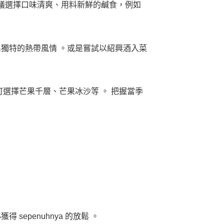
議選擇口味清爽、用料新鮮的鹹食，例如
獨特的熱帶風情 。或是嘗試以紹興酒入菜
選擇芒果千層、芒果冰沙等 。 把握當季
penuhnya 的放鬆 。