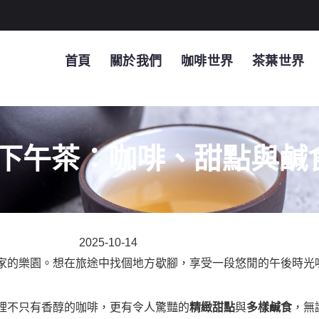
首頁
關於我們
咖啡世界
茶葉世界
下午茶：咖啡、甜點與鹹
2025-10-14
家的樂園。想在旅途中找個地方歇腳，享受一段悠閒的午後時光
裡不只有香醇的咖啡，更有令人驚豔的
精緻甜點
與
多樣鹹食
，無