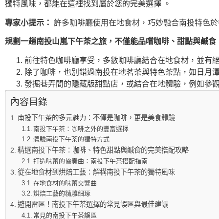
獨特風味，都能在這裡找到屬於您的完美選擇 。
專家小提示：
許多咖啡廳使用在地食材，巧妙融合南投特色於
規劃一趟南投山嵐下午茶之旅，不僅能品嚐咖啡、甜點與鹹食
前往特色咖啡廳享受，多數咖啡廳結合在地食材，並有絕
除了咖啡，也別錯過南投在地茗茶與特色茶點，如日月潭
發掘巷弄間的隱藏版甜點店，或結合在地體驗，例如參觀
內容目錄
南投下午茶的多元魅力：不僅是咖啡，更是美食體驗
南投下午茶：咖啡之外的豐富選擇
體驗南投下午茶的獨特方式
精選南投下午茶：咖啡、特色甜點與鹹食的完美搭配攻略
打造味蕾的協奏曲：南投下午茶搭配指南
從在地食材到烘焙工藝：解構南投下午茶的獨特風味
在地食材的味蕾交響曲
烘焙工藝的精雕細琢
避開雷區！南投下午茶選擇的常見誤區與最佳建議
常見的南投下午茶誤區