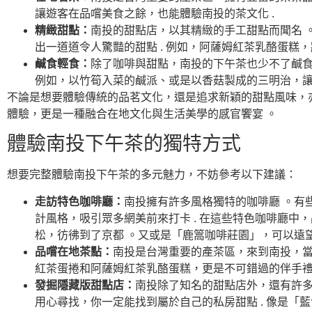
讓遊客在品嚐美食之餘，也能體驗南投的茶文化 .
精緻甜點：
南投的甜點店，以其精緻的手工甜點而聞名 
出一道道令人驚豔的甜點 . 例如，阿薩姆紅茶乳酪蛋糕
鹹食輕食：
除了咖啡與甜點，南投的下午茶也少不了鹹食
例如，以竹筍入菜的鹹派、或是以香菇製成的三明治，讓
不論是想要體驗傳統的品茗文化，還是追求新穎的甜點風味，
體驗，更是一種融合在地文化與生活美學的感官饗宴 。
體驗南投下午茶的獨特方式
想要完整體驗南投下午茶的多元魅力，不妨參考以下建議：
走訪特色咖啡廳：
南投擁有許多風格獨特的咖啡廳 。有
計風格，吸引眾多網美前來打卡 . 在這些特色咖啡廳中
松，彷彿到了京都 。又或是「鹿篙咖啡莊園」，可以遠
品嚐在地茶點：
南投是台灣重要的產茶區，來到南投，當
紅茶蛋捲和阿薩姆紅茶乳酪蛋糕，更是不可錯過的伴手禮
發掘隱藏版甜點店：
南投除了知名的甜點店外，還有許多
用心尋找，你一定能找到屬於自己的私房甜點 . 像是「