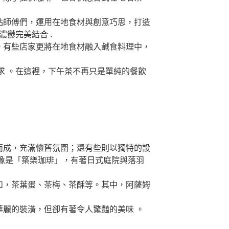
點師傅們，運用在地食材與創意巧思，打造
鬱完美結合 .
。有些店家更將在地食材融入鹹食料理中，
求 。在這裡，下午茶不再只是單純的餐飲
而成，充滿懷舊氛圍；還有些則以獨特的設
 像是「築樂珈琲」，有著日式庭院與落羽
如，茶葉蛋、茶梅、茶酥等。其中，阿薩姆
華麗的裝潢，但卻有著令人驚豔的美味 。