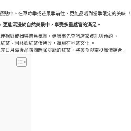
餐點中。在草莓季或芒果季前往，更能品嚐到當季限定的美味 
，更能沉浸於自然美景中，享受多重感官的滿足。
佳視野或獨特懷舊氛圍，建議事先查詢店家資訊與預約 。
紅茶、阿薩姆紅茶蛋捲等，體驗在地茶文化 。
完日月潭後品嚐湖畔咖啡廳的紅茶，將美食與南投風情結合 .