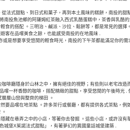
。從法式甜點、到日式和菓子，再到本土風味的糕餅，南投的甜
，將南投魚池鄉的阿薩姆紅茶融入西式乳酪蛋糕中，茶香與乳酪的濃
輕食的搭配 。三明治、鹹派、沙拉、鬆餅等，都是常見的選擇
遊客在品嚐美食之餘，也能感受南投的在地風味 .
亦或是想要享受悠閒的輕食時光，南投的下午茶都能滿足你的需
些咖啡廳隱身於山林之中，擁有絕佳的視野；有些則以老宅改造
，品嚐一杯香醇的咖啡，搭配精緻的甜點，享受悠閒的午後時光 .
望層層山巒與整齊的梯田 。
然要品嚐在地茶點 。許多茶行或餐廳，都有提供各式茶點，例
 。
隱藏在巷弄之中的小店，等著你去發掘 。這些小店，或許沒有
藍色城堡X茱諾法式甜點」，有著夢幻的異國童話城堡建築 .