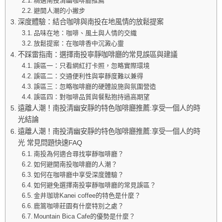
精選南投清幽咖啡廳推薦
避開人潮的小撇步
深度體驗：結合咖啡與南投在地風情的放鬆提案
品味在地：咖啡、風土與人情的交織
放鬆提案：在咖啡香中沉澱心靈
不踩雷指南：選擇南投寧靜咖啡廳的常見誤區與建議
誤區一：只看網紅打卡照，忽略實際環境
誤區二：交通便利性與寧靜度難以兼得
誤區三：忽略咖啡廳的硬體設施與氛圍營造
誤區四：對咖啡品質與餐點抱持過高期望
遠離人潮！南投清幽安靜的特色咖啡廳推薦:享受一個人的時
光結論
遠離人潮！南投清幽安靜的特色咖啡廳推薦:享受一個人的時
光 常見問題快速FAQ
南投為何適合尋找寧靜咖啡廳？
如何避開南投咖啡廳的人潮？
如何在咖啡廳中享受深度體驗？
如何避免選擇南投寧靜咖啡廳的常見誤區？
金井珈琲Kanei coffee的特色是什麼？
鹿篙咖啡莊園有什麼特別之處？
Mountain Bica Cafe的優勢是什麼？