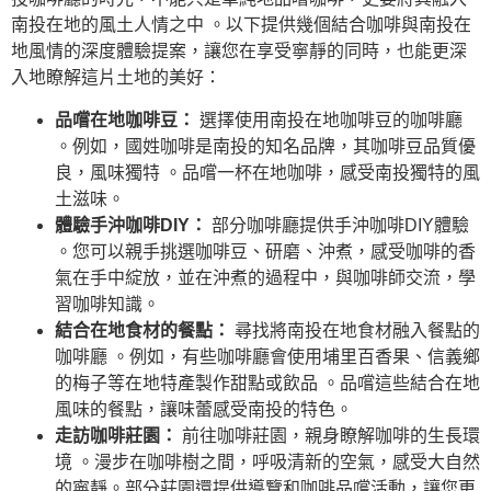
南投在地的風土人情之中 。以下提供幾個結合咖啡與南投在
地風情的深度體驗提案，讓您在享受寧靜的同時，也能更深
入地瞭解這片土地的美好：
品嚐在地咖啡豆：
選擇使用南投在地咖啡豆的咖啡廳
。例如，國姓咖啡是南投的知名品牌，其咖啡豆品質優
良，風味獨特 。品嚐一杯在地咖啡，感受南投獨特的風
土滋味。
體驗手沖咖啡DIY：
部分咖啡廳提供手沖咖啡DIY體驗
。您可以親手挑選咖啡豆、研磨、沖煮，感受咖啡的香
氣在手中綻放，並在沖煮的過程中，與咖啡師交流，學
習咖啡知識。
結合在地食材的餐點：
尋找將南投在地食材融入餐點的
咖啡廳 。例如，有些咖啡廳會使用埔里百香果、信義鄉
的梅子等在地特產製作甜點或飲品 。品嚐這些結合在地
風味的餐點，讓味蕾感受南投的特色。
走訪咖啡莊園：
前往咖啡莊園，親身瞭解咖啡的生長環
境 。漫步在咖啡樹之間，呼吸清新的空氣，感受大自然
的寧靜。部分莊園還提供導覽和咖啡品嚐活動，讓您更