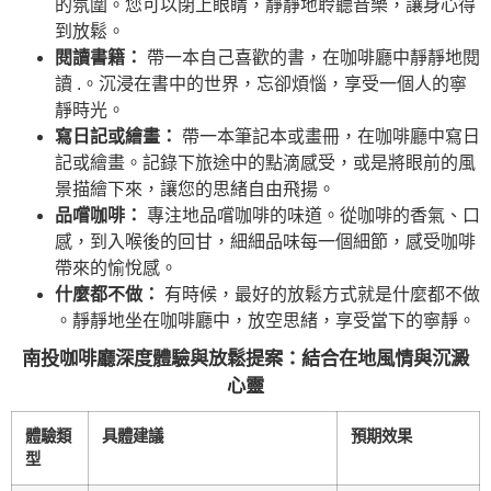
的氛圍。您可以閉上眼睛，靜靜地聆聽音樂，讓身心得
到放鬆。
閱讀書籍：
帶一本自己喜歡的書，在咖啡廳中靜靜地閱
讀 .。沉浸在書中的世界，忘卻煩惱，享受一個人的寧
靜時光。
寫日記或繪畫：
帶一本筆記本或畫冊，在咖啡廳中寫日
記或繪畫。記錄下旅途中的點滴感受，或是將眼前的風
景描繪下來，讓您的思緒自由飛揚。
品嚐咖啡：
專注地品嚐咖啡的味道。從咖啡的香氣、口
感，到入喉後的回甘，細細品味每一個細節，感受咖啡
帶來的愉悅感。
什麼都不做：
有時候，最好的放鬆方式就是什麼都不做
。靜靜地坐在咖啡廳中，放空思緒，享受當下的寧靜。
南投咖啡廳深度體驗與放鬆提案：結合在地風情與沉澱
心靈
體驗類
具體建議
預期效果
型