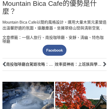
Mountain Bica Cafe的優勢是什
麼？
Mountain Bica Cafe以簡約風格設計，運用大量木質元素營造
出溫馨舒適的氛圍，遠離塵囂，坐擁翠綠山巒與清新空氣 .
文章標籤：
一個人旅行
、
南投咖啡廳
、
安靜
、
清幽
、
特色咖
啡廳
Facebook
南投咖啡廳自駕遊攻略：交通停車全攻略，輕鬆享受山城咖啡香
效率提神術：上班族與學生必知的咖啡與茶的專注力大作戰