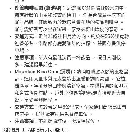
位 。
鹿篙咖啡莊園 (魚池鄉)
： 鹿篙咖啡莊園隱身於茶園中，
擁有壯麗的山景和整齊的梯田 。 作為台灣農林旗下的
咖啡品牌，莊園致力於栽培台灣在地的精品咖啡豆 。
咖啡愛好者可以坐在窗邊，享受被群山環繞的寧靜 。
交通方式
：走台21線往日月潭方向，約莫在55公里處轉
進香茶巷，沿路都有鹿篙咖啡的指標 。 莊園有提供停
車場 。
注意事項
：每人有最低消費一杯飲品 。 假日人潮較
多，建議提早前往 。
Mountain Bica Cafe (清境)
：這間咖啡廳以簡約風格設
計，運用大量木質元素營造出溫馨舒適的氛圍 。 它遠
離塵囂，坐擁翠綠山巒與清新空氣，提供精選的咖啡豆
和各式輕食甜點 。 戶外座位區讓顧客能直接親近大自
然，享受寧靜時光 。
交通方式
：位於台14甲6公里處，全家便利商店高山青
店旁邊 。 咖啡廳有提供免費停車位 。
注意事項
：不能提前訂位，需現場候位 。