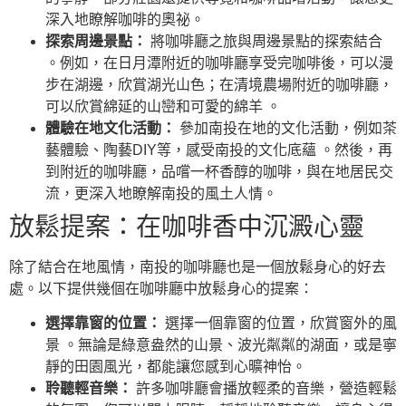
深入地瞭解咖啡的奧祕。
探索周邊景點：
將咖啡廳之旅與周邊景點的探索結合
。例如，在日月潭附近的咖啡廳享受完咖啡後，可以漫
步在湖邊，欣賞湖光山色；在清境農場附近的咖啡廳，
可以欣賞綿延的山巒和可愛的綿羊 。
體驗在地文化活動：
參加南投在地的文化活動，例如茶
藝體驗、陶藝DIY等，感受南投的文化底蘊 。然後，再
到附近的咖啡廳，品嚐一杯香醇的咖啡，與在地居民交
流，更深入地瞭解南投的風土人情。
放鬆提案：在咖啡香中沉澱心靈
除了結合在地風情，南投的咖啡廳也是一個放鬆身心的好去
處。以下提供幾個在咖啡廳中放鬆身心的提案：
選擇靠窗的位置：
選擇一個靠窗的位置，欣賞窗外的風
景 。無論是綠意盎然的山景、波光粼粼的湖面，或是寧
靜的田園風光，都能讓您感到心曠神怡。
聆聽輕音樂：
許多咖啡廳會播放輕柔的音樂，營造輕鬆