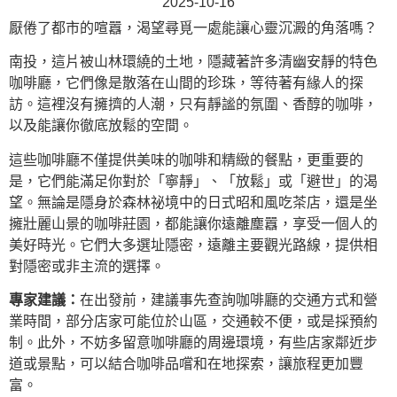
2025-10-16
厭倦了都市的喧囂，渴望尋覓一處能讓心靈沉澱的角落嗎？
南投，這片被山林環繞的土地，隱藏著許多清幽安靜的特色
咖啡廳，它們像是散落在山間的珍珠，等待著有緣人的探
訪。這裡沒有擁擠的人潮，只有靜謐的氛圍、香醇的咖啡，
以及能讓你徹底放鬆的空間。
這些咖啡廳不僅提供美味的咖啡和精緻的餐點，更重要的
是，它們能滿足你對於「寧靜」、「放鬆」或「避世」的渴
望。無論是隱身於森林祕境中的日式昭和風吃茶店，還是坐
擁壯麗山景的咖啡莊園，都能讓你遠離塵囂，享受一個人的
美好時光。它們大多選址隱密，遠離主要觀光路線，提供相
對隱密或非主流的選擇。
專家建議：
在出發前，建議事先查詢咖啡廳的交通方式和營
業時間，部分店家可能位於山區，交通較不便，或是採預約
制。此外，不妨多留意咖啡廳的周邊環境，有些店家鄰近步
道或景點，可以結合咖啡品嚐和在地探索，讓旅程更加豐
富。