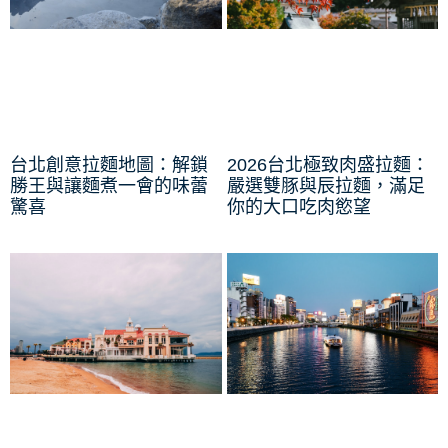
台北創意拉麵地圖：解鎖
2026台北極致肉盛拉麵：
勝王與讓麵煮一會的味蕾
嚴選雙豚與辰拉麵，滿足
驚喜
你的大口吃肉慾望