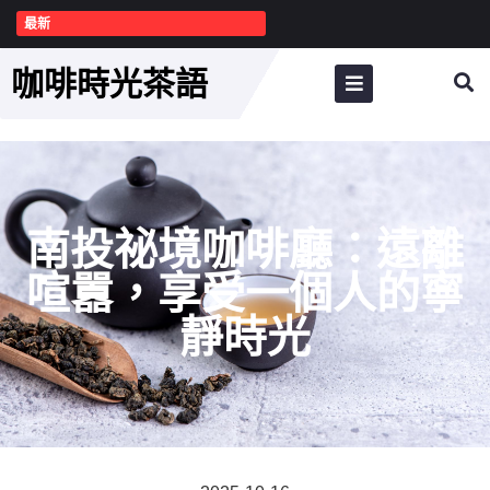
最新
咖啡時光茶語
南投祕境咖啡廳：遠離
喧囂，享受一個人的寧
靜時光