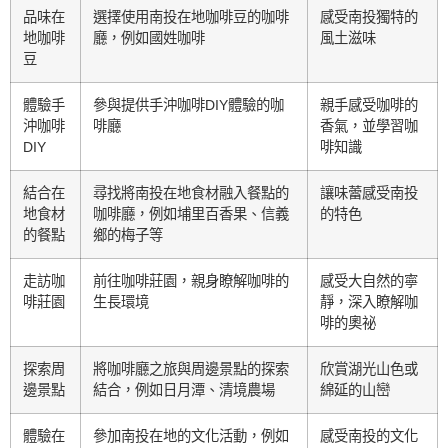
品味在
選擇使用南投在地咖啡豆的咖啡
感受南投獨特的
地咖啡
廳，例如國姓咖啡
風土滋味
豆
體驗手
參與提供手沖咖啡DIY體驗的咖
親手感受咖啡的
沖咖啡
啡廳
香氣，並學習咖
DIY
啡知識
結合在
尋找將南投在地食材融入餐點的
讓味蕾感受南投
地食材
咖啡廳，例如埔里百香果、信義
的特色
的餐點
鄉的梅子等
走訪咖
前往咖啡莊園，親身瞭解咖啡的
感受大自然的寧
啡莊園
生長環境
靜，深入瞭解咖
啡的奧祕
探索周
將咖啡廳之旅與周邊景點的探索
欣賞湖光山色或
邊景點
結合，例如日月潭、清境農場
綿延的山巒
體驗在
參加南投在地的文化活動，例如
感受南投的文化