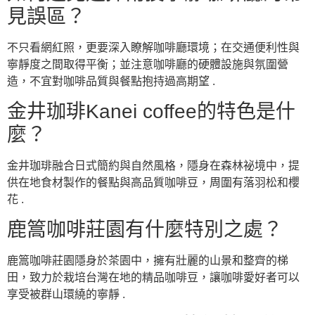
見誤區？
不只看網紅照，更要深入瞭解咖啡廳環境；在交通便利性與
寧靜度之間取得平衡；並注意咖啡廳的硬體設施與氛圍營
造，不宜對咖啡品質與餐點抱持過高期望 .
金井珈琲Kanei coffee的特色是什
麼？
金井珈琲融合日式簡約與自然風格，隱身在森林祕境中，提
供在地食材製作的餐點與高品質咖啡豆，周圍有落羽松和櫻
花 .
鹿篙咖啡莊園有什麼特別之處？
鹿篙咖啡莊園隱身於茶園中，擁有壯麗的山景和整齊的梯
田，致力於栽培台灣在地的精品咖啡豆，讓咖啡愛好者可以
享受被群山環繞的寧靜 .