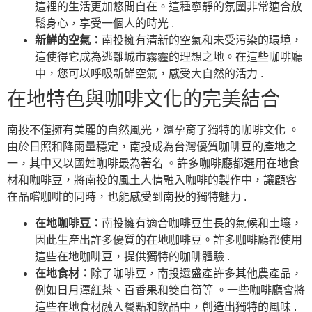
這裡的生活更加悠閒自在。這種寧靜的氛圍非常適合放
鬆身心，享受一個人的時光 .
新鮮的空氣：
南投擁有清新的空氣和未受污染的環境，
這使得它成為逃離城市霧霾的理想之地。在這些咖啡廳
中，您可以呼吸新鮮空氣，感受大自然的活力 .
在地特色與咖啡文化的完美結合
南投不僅擁有美麗的自然風光，還孕育了獨特的咖啡文化 。
由於日照和降雨量穩定，南投成為台灣優質咖啡豆的產地之
一，其中又以國姓咖啡最為著名 。許多咖啡廳都選用在地食
材和咖啡豆，將南投的風土人情融入咖啡的製作中，讓顧客
在品嚐咖啡的同時，也能感受到南投的獨特魅力 .
在地咖啡豆：
南投擁有適合咖啡豆生長的氣候和土壤，
因此生產出許多優質的在地咖啡豆。許多咖啡廳都使用
這些在地咖啡豆，提供獨特的咖啡體驗 .
在地食材：
除了咖啡豆，南投還盛產許多其他農產品，
例如日月潭紅茶、百香果和筊白筍等 。一些咖啡廳會將
這些在地食材融入餐點和飲品中，創造出獨特的風味 .