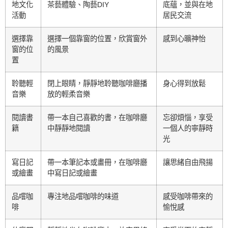
地文化
茶藝體驗、陶藝DIY
底蘊，並與在地
活動
居民交流
選擇靠
選擇一個靠窗的位置，欣賞窗外
感到心曠神怡
窗的位
的風景
置
聆聽輕
閉上眼睛，靜靜地聆聽咖啡廳播
身心得到放鬆
音樂
放的輕柔音樂
閱讀書
帶一本自己喜歡的書，在咖啡廳
忘卻煩惱，享受
籍
中靜靜地閱讀
一個人的寧靜時
光
寫日記
帶一本筆記本或畫冊，在咖啡廳
讓思緒自由飛揚
或繪畫
中寫日記或繪畫
品嚐咖
專注地品嚐咖啡的味道
感受咖啡帶來的
啡
愉悅感