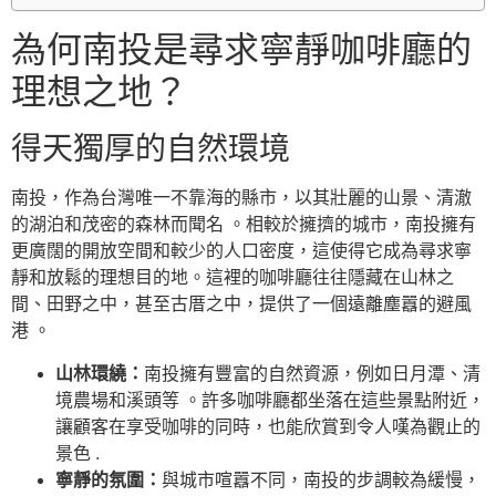
為何南投是尋求寧靜咖啡廳的
理想之地？
得天獨厚的自然環境
南投，作為台灣唯一不靠海的縣市，以其壯麗的山景、清澈
的湖泊和茂密的森林而聞名 。相較於擁擠的城市，南投擁有
更廣闊的開放空間和較少的人口密度，這使得它成為尋求寧
靜和放鬆的理想目的地。這裡的咖啡廳往往隱藏在山林之
間、田野之中，甚至古厝之中，提供了一個遠離塵囂的避風
港 。
山林環繞：
南投擁有豐富的自然資源，例如日月潭、清
境農場和溪頭等 。許多咖啡廳都坐落在這些景點附近，
讓顧客在享受咖啡的同時，也能欣賞到令人嘆為觀止的
景色 .
寧靜的氛圍：
與城市喧囂不同，南投的步調較為緩慢，