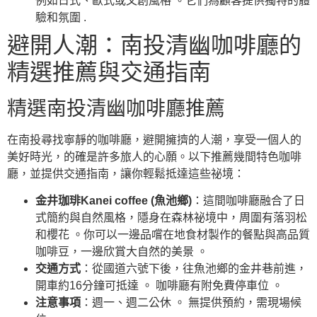
例如日式、歐式或文創風格 。它們為顧客提供獨特的體
驗和氛圍 .
避開人潮：南投清幽咖啡廳的
精選推薦與交通指南
精選南投清幽咖啡廳推薦
在南投尋找寧靜的咖啡廳，避開擁擠的人潮，享受一個人的
美好時光，的確是許多旅人的心願。以下推薦幾間特色咖啡
廳，並提供交通指南，讓你輕鬆抵達這些祕境：
金井珈琲Kanei coffee (魚池鄉)
：這間咖啡廳融合了日
式簡約與自然風格，隱身在森林祕境中，周圍有落羽松
和櫻花 。你可以一邊品嚐在地食材製作的餐點與高品質
咖啡豆，一邊欣賞大自然的美景 。
交通方式
：從國道六號下後，往魚池鄉的金井巷前進，
開車約16分鐘可抵達 。 咖啡廳有附免費停車位 。
注意事項
：週一、週二公休 。 無提供預約，需現場候