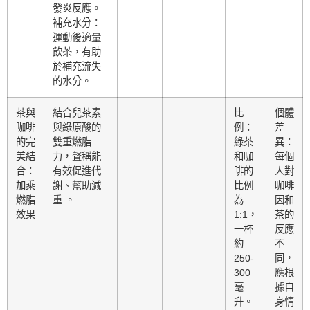
發炎反應。
補充水分：
運動後適量
飲茶，有助
於補充流失
的水分。
茶與
結合兒茶素
比
個體
咖啡
與綠原酸的
例：
差
的完
雙重燃脂
綠茶
異：
美結
力，聲稱能
和咖
每個
合：
有效促進代
啡的
人對
加乘
謝、幫助減
比例
咖啡
燃脂
重 。
為
因和
效果
1:1，
茶的
一杯
反應
約
不
250-
同，
300
應根
毫
據自
升。
身情