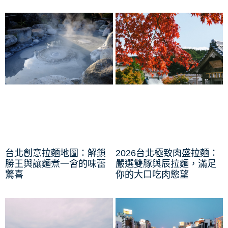
台北創意拉麵地圖：解鎖
2026台北極致肉盛拉麵：
勝王與讓麵煮一會的味蕾
嚴選雙豚與辰拉麵，滿足
驚喜
你的大口吃肉慾望