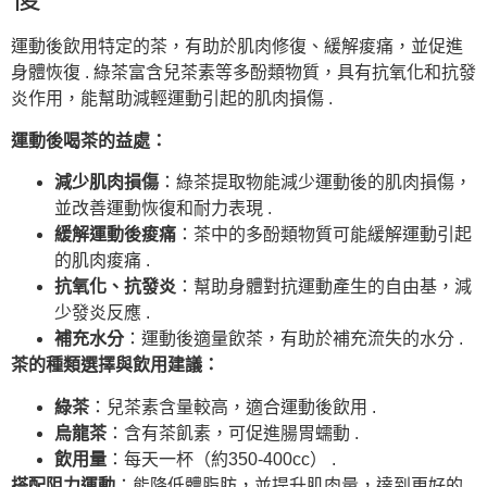
運動後飲用特定的茶，有助於肌肉修復、緩解痠痛，並促進
身體恢復 . 綠茶富含兒茶素等多酚類物質，具有抗氧化和抗發
炎作用，能幫助減輕運動引起的肌肉損傷 .
運動後喝茶的益處：
減少肌肉損傷
：綠茶提取物能減少運動後的肌肉損傷，
並改善運動恢復和耐力表現 .
緩解運動後痠痛
：茶中的多酚類物質可能緩解運動引起
的肌肉痠痛 .
抗氧化、抗發炎
：幫助身體對抗運動產生的自由基，減
少發炎反應 .
補充水分
：運動後適量飲茶，有助於補充流失的水分 .
茶的種類選擇與飲用建議：
綠茶
：兒茶素含量較高，適合運動後飲用 .
烏龍茶
：含有茶飢素，可促進腸胃蠕動 .
飲用量
：每天一杯（約350-400cc） .
搭配阻力運動
：能降低體脂肪，並提升肌肉量，達到更好的