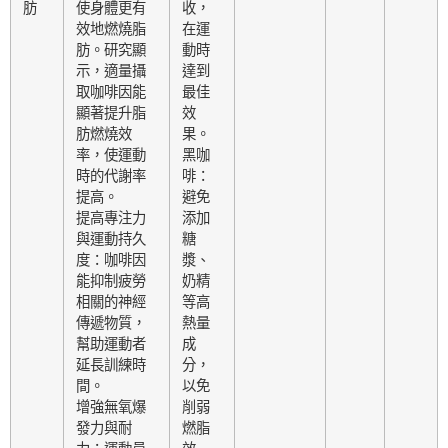
肪
使身體更有
收，
效地燃燒脂
在運
肪。研究顯
動時
示，適量攝
達到
取咖啡因能
最佳
顯著提升脂
效
肪燃燒效
果。
率，使運動
黑咖
時的代謝率
啡：
提高。
避免
提高專注力
添加
與運動持久
糖
度：咖啡因
漿、
能抑制疲勞
奶精
相關的神經
等高
傳遞物質，
熱量
幫助運動者
成
延長訓練時
分，
間。
以免
增強無氧爆
削弱
發力與耐
燃脂