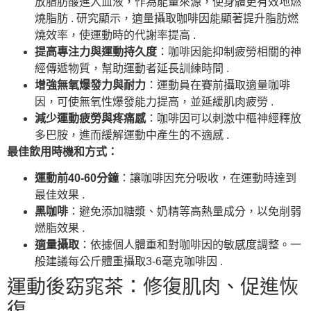
放脂肪酸進入血液，作為能量來源，使身體更有效地燃
燒脂肪 . 研究顯示，適量攝取咖啡因能顯著提升脂肪燃
燒效率，使運動時的代謝率提高 .
提高專注力與運動持久度
：咖啡因能抑制疲勞相關的神
經傳遞物質，幫助運動者延長訓練時間 .
增強無氧爆發力與耐力
：運動員在賽前攝取適量咖啡
因，可使無氧性爆發能力提高，並延緩肌肉疲勞 .
減少運動疲勞與疼痛感
：咖啡因可以刺激中樞神經釋放
多巴胺，進而緩解運動中產生的不適感 .
最佳飲用時機和方式：
運動前40-60分鐘
：讓咖啡因充分吸收，在運動時達到
最佳效果 .
黑咖啡
：避免添加糖漿、奶精等高熱量成分，以免削弱
燃脂效果 .
適量攝取
：依據個人體重和對咖啡因的敏感度調整。一
般建議每公斤體重攝取3-6毫克咖啡因 .
運動後窈窕茶：修復肌肉、促進恢
復