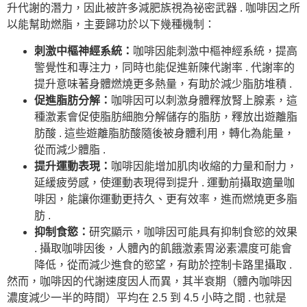
升代謝的潛力，因此被許多減肥族視為祕密武器 . 咖啡因之所
以能幫助燃脂，主要歸功於以下幾種機制：
刺激中樞神經系統：
咖啡因能刺激中樞神經系統，提高
警覺性和專注力，同時也能促進新陳代謝率 . 代謝率的
提升意味著身體燃燒更多熱量，有助於減少脂肪堆積 .
促進脂肪分解：
咖啡因可以刺激身體釋放腎上腺素，這
種激素會促使脂肪細胞分解儲存的脂肪，釋放出遊離脂
肪酸 . 這些遊離脂肪酸隨後被身體利用，轉化為能量，
從而減少體脂 .
提升運動表現：
咖啡因能增加肌肉收縮的力量和耐力，
延緩疲勞感，使運動表現得到提升 . 運動前攝取適量咖
啡因，能讓你運動更持久、更有效率，進而燃燒更多脂
肪 .
抑制食慾：
研究顯示，咖啡因可能具有抑制食慾的效果
. 攝取咖啡因後，人體內的飢餓激素胃泌素濃度可能會
降低，從而減少進食的慾望，有助於控制卡路里攝取 .
然而，咖啡因的代謝速度因人而異，其半衰期（體內咖啡因
濃度減少一半的時間）平均在 2.5 到 4.5 小時之間 . 也就是