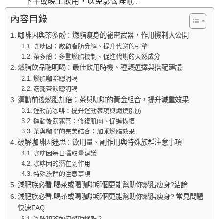
下午或晚上飲用，以免影響睡眠 .
內容目錄
咖啡因與茶多酚：燃脂瘦身的祕密武器，作用機制大公開
咖啡因：啟動脂肪分解、提升代謝的引擎
茶多酚：多重燃脂機制、促進代謝的天然成分
燃脂飲品聰明喝：最佳飲用時機、種類選擇與搭配建議
燃脂咖啡聰明喝
窈窕茶飲聰明喝
運動前後燃脂加倍：茶與咖啡的黃金組合，提升減重效果
運動前咖啡：提升運動表現與燃燒脂肪
運動後窈窕茶：修復肌肉、促進恢復
茶與咖啡的完美結合：加乘燃脂效果
破解咖啡因迷思：飲用量、副作用與特殊族群注意事項
咖啡因每日攝取量建議
咖啡因的潛在副作用
特殊族群的注意事項
減肥族必看:喝茶或喝咖啡哪個更能幫助你燃脂瘦身?結論
減肥族必看:喝茶或喝咖啡哪個更能幫助你燃脂瘦身? 常見問題
快速FAQ
咖啡和茶如何幫助燃脂？