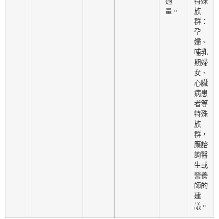
過
特殊
量。
族
群：
孕
婦、
哺乳
期婦
女、
心臟
病患
者等
特殊
族
群，
應諮
詢醫
生或
營養
師的
建
議。