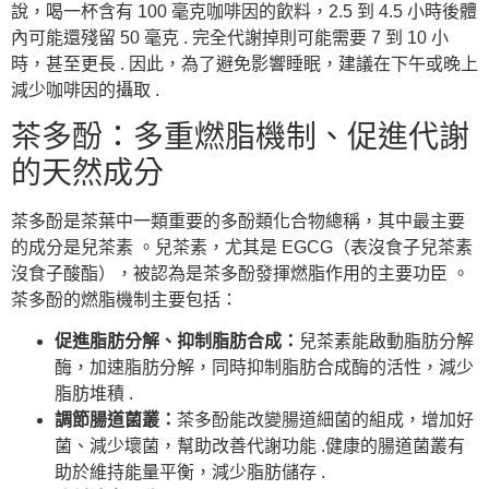
說，喝一杯含有 100 毫克咖啡因的飲料，2.5 到 4.5 小時後體
內可能還殘留 50 毫克 . 完全代謝掉則可能需要 7 到 10 小
時，甚至更長 . 因此，為了避免影響睡眠，建議在下午或晚上
減少咖啡因的攝取 .
茶多酚：多重燃脂機制、促進代謝
的天然成分
茶多酚是茶葉中一類重要的多酚類化合物總稱，其中最主要
的成分是兒茶素 。兒茶素，尤其是 EGCG（表沒食子兒茶素
沒食子酸酯），被認為是茶多酚發揮燃脂作用的主要功臣 。
茶多酚的燃脂機制主要包括：
促進脂肪分解、抑制脂肪合成：
兒茶素能啟動脂肪分解
酶，加速脂肪分解，同時抑制脂肪合成酶的活性，減少
脂肪堆積 .
調節腸道菌叢：
茶多酚能改變腸道細菌的組成，增加好
菌、減少壞菌，幫助改善代謝功能 .健康的腸道菌叢有
助於維持能量平衡，減少脂肪儲存 .