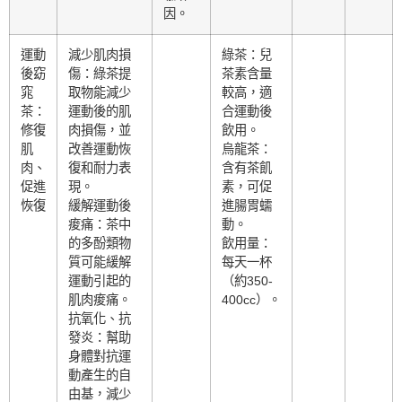
因。
運動
減少肌肉損
綠茶：兒
後窈
傷：綠茶提
茶素含量
窕
取物能減少
較高，適
茶：
運動後的肌
合運動後
修復
肉損傷，並
飲用。
肌
改善運動恢
烏龍茶：
肉、
復和耐力表
含有茶飢
促進
現。
素，可促
恢復
緩解運動後
進腸胃蠕
痠痛：茶中
動。
的多酚類物
飲用量：
質可能緩解
每天一杯
運動引起的
（約350-
肌肉痠痛。
400cc）。
抗氧化、抗
發炎：幫助
身體對抗運
動產生的自
由基，減少