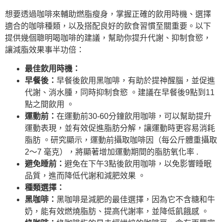
想要透過咖啡來輔助燃脂瘦身，掌握正確的飲用時機、選擇
適合的咖啡種類，以及搭配良好的飲食習慣至關重要。以下
提供幾個聰明喝咖啡的建議，幫助你提升代謝、抑制食慾，
讓減脂效果事半功倍：
最佳飲用時機：
早餐後：
早餐後飲用黑咖啡，有助於提神醒腦，並促進
代謝、消水腫，同時抑制食慾 。建議在早餐後9點到11
點之間飲用 。
運動前：
在運動前30-60分鐘飲用咖啡，可以幫助提升
運動表現，並有效促進脂肪分解，讓運動時更容易消耗
脂肪 。研究顯示，運動前攝取咖啡因（每公斤體重攝取
2～7 毫克），將顯著增加運動期間的脂肪氧化率 .
避免睡前：
避免在下午3點後飲用咖啡，以免影響睡眠
品質，進而降低代謝和減肥效果 。
種類選擇：
黑咖啡：
黑咖啡是減肥的最佳選擇，因為它不含糖和牛
奶，能有效燃燒脂肪、提高代謝率，並降低飢餓感 。