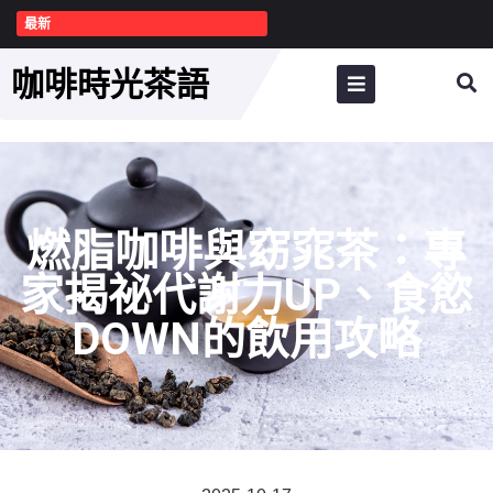
最新
咖啡時光茶語
燃脂咖啡與窈窕茶：專
家揭祕代謝力UP、食慾
DOWN的飲用攻略