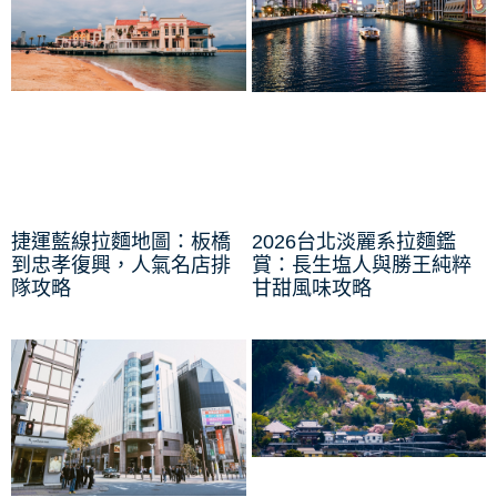
捷運藍線拉麵地圖：板橋
2026台北淡麗系拉麵鑑
到忠孝復興，人氣名店排
賞：長生塩人與勝王純粹
隊攻略
甘甜風味攻略