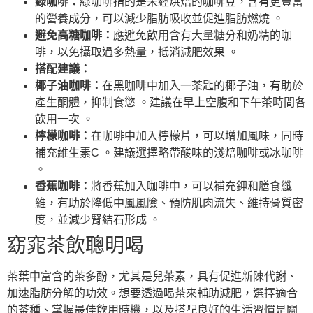
綠咖啡：
綠咖啡指的是未經烘焙的咖啡豆，含有更豐富
的營養成分，可以減少脂肪吸收並促進脂肪燃燒 。
避免高糖咖啡：
應避免飲用含有大量糖分和奶精的咖
啡，以免攝取過多熱量，抵消減肥效果 。
搭配建議：
椰子油咖啡：
在黑咖啡中加入一茶匙的椰子油，有助於
產生酮體，抑制食慾 。建議在早上空腹和下午茶時間各
飲用一次 。
檸檬咖啡：
在咖啡中加入檸檬片，可以增加風味，同時
補充維生素C 。建議選擇略帶酸味的淺焙咖啡或冰咖啡
。
香蕉咖啡：
將香蕉加入咖啡中，可以補充鉀和膳食纖
維，有助於降低中風風險、預防肌肉流失、維持骨質密
度，並減少腎結石形成 。
窈窕茶飲聰明喝
茶葉中富含的茶多酚，尤其是兒茶素，具有促進新陳代謝、
加速脂肪分解的功效。想要透過喝茶來輔助減肥，選擇適合
的茶種、掌握最佳飲用時機，以及搭配良好的生活習慣是關