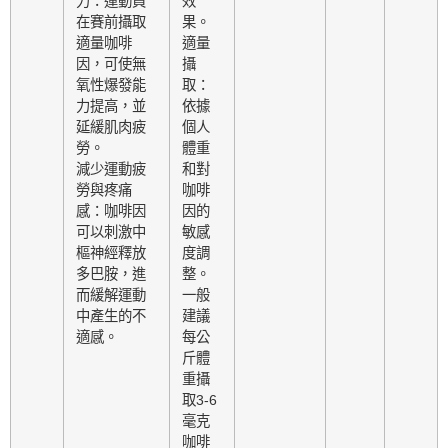
力：運動員
效
在賽前攝取
果。
適量咖啡
適量
因，可使無
攝
氧性爆發能
取：
力提高，並
依據
延緩肌肉疲
個人
勞。
體重
減少運動疲
和對
勞與疼痛
咖啡
感：咖啡因
因的
可以刺激中
敏感
樞神經釋放
度調
多巴胺，進
整。
而緩解運動
一般
中產生的不
建議
適感。
每公
斤體
重攝
取3-6
毫克
咖啡