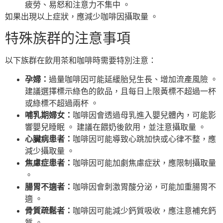
疲勞、易怒和注意力不集中 。
如果出現以上症狀，應減少咖啡因攝取量 。
特殊族群的注意事項
以下族群在飲用茶和咖啡時需要特別注意：
孕婦：
過量咖啡因可能延緩胎兒生長、增加流產風險 。
建議選擇標示綠色的飲品，且每日上限黃標不超過一杯
或綠標不超過兩杯 。
哺乳期婦女：
咖啡因會透過母乳進入嬰兒體內，可能影
響嬰兒睡眠 。 建議在餵奶後飲用，並注意攝取量 。
心臟病患者：
咖啡因可能導致心跳加快或心律不整，應
減少攝取量 。
焦慮症患者：
咖啡因可能加劇焦慮症狀，應限制攝取量
。
腸胃不適者：
咖啡因會刺激胃酸分泌，可能加重腸胃不
適 。
骨質疏鬆者：
咖啡因可能減少鈣質吸收，應注意補充鈣
質 。