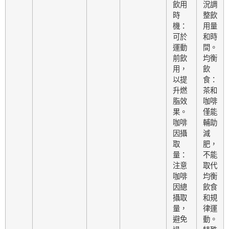
飲用
況調
時
整飲
機：
用量
可於
和時
運動
間。
前飲
均衡
用，
飲
以提
食：
升燃
茶和
脂效
咖啡
果。
僅能
咖啡
輔助
因攝
減
取
肥，
量：
不能
注意
取代
咖啡
均衡
因總
飲食
攝取
和規
量，
律運
避免
動。