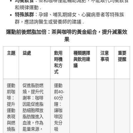
均衡飲食
：茶和咖啡僅能輔助減肥，不能取代均衡飲食
和規律運動 .
特殊族群
：孕婦、哺乳期婦女、心臟病患者等特殊族
群，應諮詢醫生或營養師的建議 .
運動前後燃脂加倍：茶與咖啡的黃金組合，提升減重效
果
主題
益處
飲用
種類選擇
注意
重要
時機
與飲用建
事項
提醒
和方
議
式
運動
促進脂肪燃
運動
前咖
燒，提升代
前40-
啡：
謝率：咖啡
60分
提升
因能促進脂
鐘：
運動
肪細胞釋放
讓咖
表現
脂肪酸進入
啡因
與燃
血液，作為
充分
燒脂
能量來源，
吸