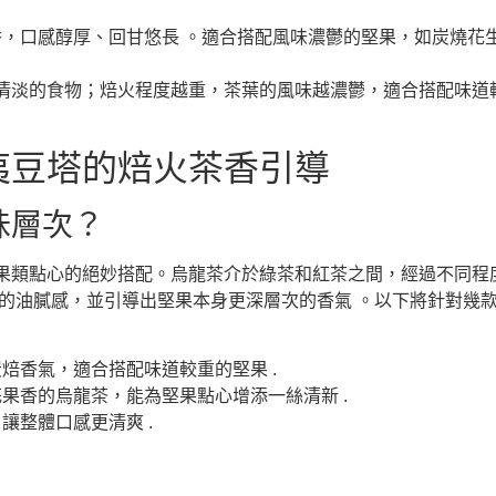
，口感醇厚、回甘悠長 。適合搭配風味濃鬱的堅果，如炭燒花
淡的食物；焙火程度越重，茶葉的風味越濃鬱，適合搭配味道較重
夷豆塔的焙火茶香引導
味層次？
果類點心的絕妙搭配。烏龍茶介於綠茶和紅茶之間，經過不同程
果的油膩感，並引導出堅果本身更深層次的香氣 。以下將針對幾
焙香氣，適合搭配味道較重的堅果 .
果香的烏龍茶，能為堅果點心增添一絲清新 .
讓整體口感更清爽 .