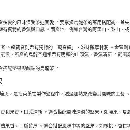
富多變的風味深受茶迷喜愛 。要掌握烏龍茶的萬用搭配術，首
擁有獨特的香氣與口感 。而產地，例如台灣的阿里山、梨山，
者 。鐵觀音則帶有獨特的「觀音韻」，滋味醇厚甘潤 。金萱則
氣候，所產的烏龍茶通常帶有明顯的山頭氣，香氣清新 。武夷
合搭配堅果與鹹點的烏龍茶 。
次
。焙火，是指茶葉在製作過程中，透過加熱來改變其風味的工藝 
香和果香，口感清新 。適合搭配風味清淡的堅果，如腰果、夏
熟果香，口感醇厚 。適合搭配風味中等的堅果，如核桃、杏仁