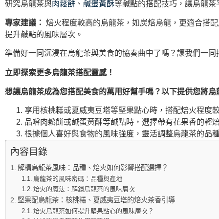
研究烏龍茶與
肉鬆餅
、
鹹蛋黃酥
等鹹點的搭配技巧，讓烏龍茶
專家建議：
焙火程度較高的烏龍茶，如炭焙烏龍，更適合搭配
提升鹹點的風味層次。
準備好一同沉浸在烏龍茶與美食的協奏曲中了嗎？讓我們一同
立即探索更多烏龍茶搭配靈感！
想讓烏龍茶成為您搭配美食的萬用好幫手嗎？以下提供您將烏
享用核桃糕或夏威夷豆塔等堅果點心時，搭配焙火程度較
品嚐肉鬆餅或鹹蛋黃酥等鹹點時，選擇帶有花果香的輕焙
根據個人喜好與食物的風味強度，靈活調整烏龍茶的品種
內容目錄
解構烏龍茶風味：品種、焙火如何影響搭配選擇？
烏龍茶的風味密碼：品種與產地
焙火的魔法：解鎖烏龍茶的風味層次
堅果配烏龍茶：核桃糕、夏威夷豆塔的焙火茶香引導
焙火烏龍茶如何提升堅果點心的風味層次？