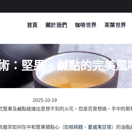
首頁
關於我們
咖啡世界
茶葉世界
術：堅果、鹹點的完美風
2025-10-19
式堅果及鹹點碰撞出意想不到的火花。您是否曾想過，手中的那
烏龍茶如何在中和堅果類點心（如
核桃糕
、
夏威夷豆塔
）的油脂