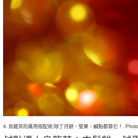
4. 烏龍茶的萬用搭配術:除了月餅，堅果、鹹點都靠它！. Photos prov