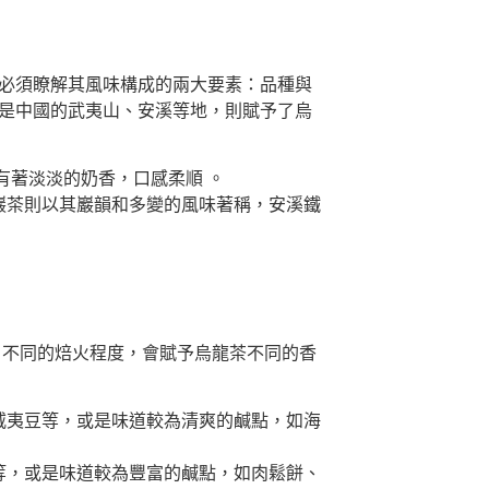
先必須瞭解其風味構成的兩大要素：品種與
或是中國的武夷山、安溪等地，則賦予了烏
有著淡淡的奶香，口感柔順 。
巖茶則以其巖韻和多變的風味著稱，安溪鐵
。不同的焙火程度，會賦予烏龍茶不同的香
威夷豆等，或是味道較為清爽的鹹點，如海
等，或是味道較為豐富的鹹點，如肉鬆餅、