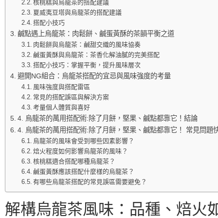
核桃糕與烏龍茶的搭配建議
夏威夷豆塔與烏龍茶的搭配建議
搭配小技巧
鹹點遇上烏龍茶：肉鬆餅、鹹蛋黃酥的茶韻平衡之道
肉鬆餅與烏龍茶：鹹甜交織的風味協奏
鹹蛋黃酥與烏龍茶：茶香化解油膩的完美搭配
搭配小技巧：掌握平衡，提升風味層次
避開NG組合：烏龍茶搭配的宜忌與風味強度的考量
風味強度與搭配雷區
常見的搭配誤區與解決方案
考量個人體質與喜好
4. 烏龍茶的萬用搭配術:除了月餅，堅果、鹹點都靠它！結論
4. 烏龍茶的萬用搭配術:除了月餅，堅果、鹹點都靠它！ 常見問題快
烏龍茶的風味會受到哪些因素影響？
焙火程度如何影響烏龍茶的風味？
核桃糕適合搭配哪種烏龍茶？
鹹蛋黃酥應該搭配什麼樣的烏龍茶？
有哪些烏龍茶搭配的常見誤區需要避免？
解構烏龍茶風味：品種、焙火