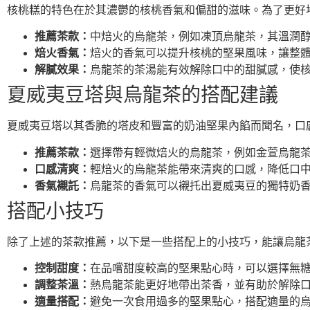
核桃糕的特色在於其濃鬱的核桃香氣和偏甜的滋味。為了更好
推薦茶款：
中焙火的烏龍茶，例如凍頂烏龍茶，其溫潤醇
焙火香氣：
焙火的香氣可以提升核桃的堅果風味，讓整體香
解膩效果：
烏龍茶的茶湯能有效解除口中的甜膩感，使核
夏威夷豆塔與烏龍茶的搭配建議
夏威夷豆塔以其香脆的塔皮和豐富的奶油堅果內餡而聞名，口
推薦茶款：
選擇帶有輕微焙火的烏龍茶，例如金萱烏龍茶
口感清爽：
輕焙火的烏龍茶能帶來清爽的口感，降低口中
香氣襯託：
烏龍茶的香氣可以襯托出夏威夷豆的獨特奶香
搭配小技巧
除了上述的茶款推薦，以下是一些搭配上的小技巧，能讓烏龍
控制甜度：
在品嚐甜度較高的堅果點心時，可以選擇無糖
調整茶溫：
熱烏龍茶能更好地帶出茶香，並有助於解除口中
適量搭配：
避免一次食用過多的堅果點心，搭配適量的烏