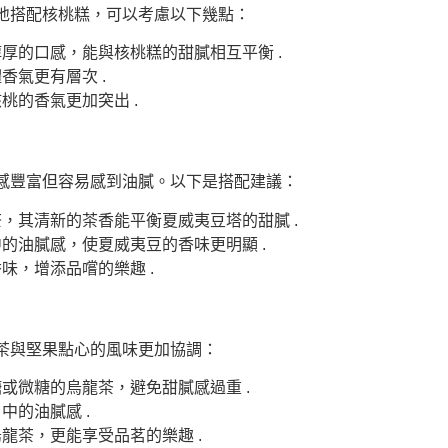
地搭配核桃糕，可以考慮以下幾點：
厚的口感，能與核桃糕的甜膩相互平衡 .
氣更有層次 .
桃的香氣更加突出 .
感豐富但容易感到油膩。以下是搭配建議：
，其清新的茶香能平衡夏威夷豆塔的甜膩 .
的油膩感，使夏威夷豆的香味更明顯 .
味，增添品嚐的樂趣 .
茶與堅果點心的風味更加協調：
或微糖的烏龍茶，避免甜膩感過重 .
的油膩感 .
龍茶，更能享受品茗的樂趣 .