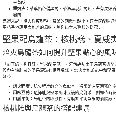
蛋黃酥 。
重焙火
：茶葉顏色偏黑褐，茶湯呈現紅褐色，帶有炭焙香
臘肉 .
總體來說，焙火程度越輕，茶葉的刺激性越小，適合搭配味道清
更精準地運用烏龍茶的風味，創造出令人驚豔的搭配 .
堅果配烏龍茶：核桃糕、夏威
焙火烏龍茶如何提升堅果點心的風
「甜宜綠、乳宜紅，堅果配烏龍」，這句話點出了烏龍茶與堅
與帶有油脂感的堅果類點心相互襯託 。焙火烏龍茶能中和堅
龍茶：
焙火程度：
焙火程度較高的烏龍茶，通常帶有更濃鬱的炭
風味互補：
選擇能與堅果風味互補的烏龍茶，例如帶有花
口感平衡：
烏龍茶的收斂性，有助於平衡堅果的油膩感，
核桃糕與烏龍茶的搭配建議