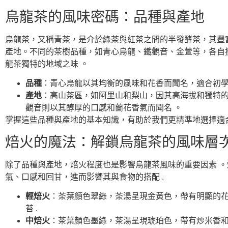
烏龍茶的風味密碼：品種與產地
烏龍茶，又稱青茶，是介於綠茶與紅茶之間的半發酵茶，其豐
產地。不同的茶樹品種，如青心烏龍、鐵觀音、金萱等，各自
龍茶獨特的地域之味 。
品種
：青心烏龍以其均衡的風味和花香而聞名，適合初學
產地
：高山茶區，如阿里山和梨山，因其高海拔和獨特的
觀音則以其醇厚的口感和蘭花香氣而聞名 。
掌握這些品種與產地的基本知識，有助於我們更精準地選擇適
焙火的魔法：解鎖烏龍茶的風味層
除了品種與產地，焙火程度也是影響烏龍茶風味的重要因素 
氣、口感和回甘，進而影響其與食物的搭配 .
輕焙火
：茶葉顏色翠綠，茶湯呈現金黃色，帶有明顯的花
苔 .
中焙火
：茶葉顏色墨綠，茶湯呈現琥珀色，帶有炒米香和