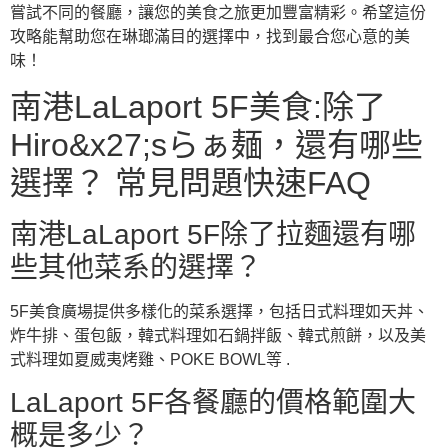
嘗試不同的餐廳，讓您的美食之旅更加豐富精彩。希望這份
攻略能幫助您在琳瑯滿目的選擇中，找到最合您心意的美
味！
南港LaLaport 5F美食:除了
Hiro&x27;sらぁ麺，還有哪些
選擇？ 常見問題快速FAQ
南港LaLaport 5F除了拉麵還有哪
些其他菜系的選擇？
5F美食廣場提供多樣化的菜系選擇，包括日式料理如天丼、
炸牛排、蛋包飯，韓式料理如石鍋拌飯、韓式煎餅，以及美
式料理如夏威夷烤雞、POKE BOWL等 .
LaLaport 5F各餐廳的價格範圍大
概是多少？