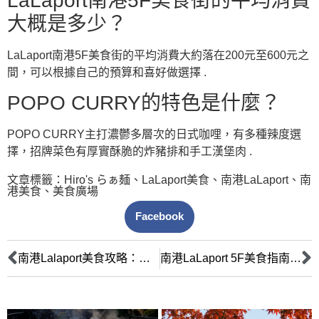
LaLaport南港5F美食街的平均消費
大概是多少？
LaLaport南港5F美食街的平均消費大約落在200元至600元之
間，可以根據自己的預算和喜好做選擇 .
POPO CURRY的特色是什麼？
POPO CURRY主打濃鬱多層次的日式咖哩，有多種辣度選
擇，招牌菜色有厚實酥脆的炸豬排和手工漢堡肉 .
文章標籤：
Hiro's らぁ麺
、
LaLaport美食
、
南港LaLaport
、
南
港美食
、
美食廣場
Facebook
南港Lalaport美食攻略：從Hiro’s拉麵出發，探索日義美食饗宴
南港LaLaport 5F美食指南：精選日系餐廳，滿足您的味蕾