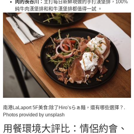
肉的長谷川：
主打每日新鮮現做的手打漢堡排，100%
純牛肉漢堡排和和牛漢堡排都值得一試 。
南港LaLaport 5F美食:除了Hiro’sらぁ麺，還有哪些選擇？.
Photos provided by unsplash
用餐環境大評比：情侶約會、