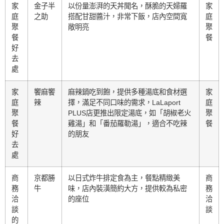
家
金子半
以份量澎湃的天丼聞名，酥脆的天婦羅
家
庭
之助
搭配甘甜醬汁，非常下飯，店內空間寬
庭
聚
敞明亮
聚
餐
餐
好
去
處
家
饗麻饗
麻辣鍋吃到飽，提供多種湯底和食材選
家
庭
辣
擇，滿足不同口味的需求，LaLaport
庭
聚
PLUS店更推出限定湯底，如「胡椒老火
聚
餐
雞湯」和「番茄羅勒湯」，適合不吃辣
餐
好
的朋友
去
處
商
京都勝
以日式炸牛排定食為主，餐點精緻美
商
務
牛
味，店內裝潢簡約大方，提供較為私密
務
洽
的座位
洽
談
談
的