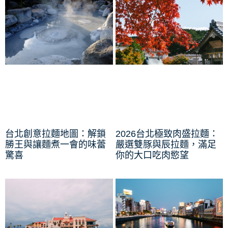
台北創意拉麵地圖：解鎖
2026台北極致肉盛拉麵：
勝王與讓麵煮一會的味蕾
嚴選雙豚與辰拉麵，滿足
驚喜
你的大口吃肉慾望