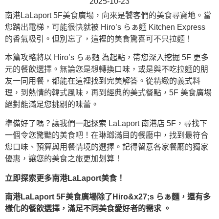
2025-10-23
南港LaLaport 5F美食廣場，向來是饕客們的美食尋寶地。當
您踏出電梯，可能很快就被 Hiro’s らぁ麵 Kitchen Express
的香氣吸引。但別忘了，這裡的美食驚喜可不只拉麵！
本篇攻略將以 Hiro’s らぁ麪 為起點，帶您深入挖掘 5F 更多
元的餐飲選擇。無論您是想轉換口味，或是與不吃拉麵的朋
友一同用餐，都能在這裡找到完美解答。從精緻的義式料
理，到熱情的韓式風味，再到經典的美式餐點，5F 美食廣場
絕對能滿足您挑剔的味蕾。
準備好了嗎？讓我們一起探索 LaLaport 南港店 5F，尋找下
一個令您驚豔的美食吧！在琳瑯滿目的餐廳中，找到最符合
您口味、預算與用餐情境的選擇。記得留意各家餐廳的獨家
優惠，讓您的美食之旅更加划算！
立即探索更多南港LaLaport美食！
南港LaLaport 5F美食廣場除了Hiro&x27;s らぁ麵，還有多
樣化的餐飲選擇，滿足不同美食愛好者的需求 。