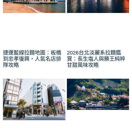
捷運藍線拉麵地圖：板橋
2026台北淡麗系拉麵鑑
到忠孝復興，人氣名店排
賞：長生塩人與勝王純粹
隊攻略
甘甜風味攻略