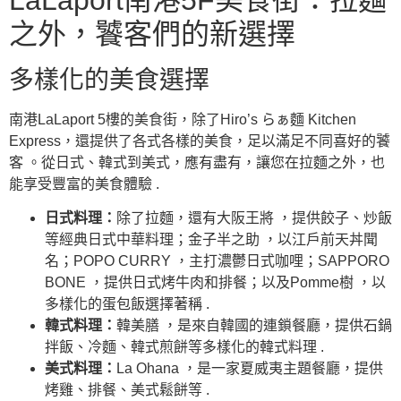
之外，饕客們的新選擇
多樣化的美食選擇
南港LaLaport 5樓的美食街，除了Hiro’s らぁ麵 Kitchen
Express，還提供了各式各樣的美食，足以滿足不同喜好的饕
客 。從日式、韓式到美式，應有盡有，讓您在拉麵之外，也
能享受豐富的美食體驗 .
日式料理：
除了拉麵，還有大阪王將 ，提供餃子、炒飯
等經典日式中華料理；金子半之助 ，以江戶前天丼聞
名；POPO CURRY ，主打濃鬱日式咖哩；SAPPORO
BONE ，提供日式烤牛肉和排餐；以及Pomme樹 ，以
多樣化的蛋包飯選擇著稱 .
韓式料理：
韓美膳 ，是來自韓國的連鎖餐廳，提供石鍋
拌飯、冷麵、韓式煎餅等多樣化的韓式料理 .
美式料理：
La Ohana ，是一家夏威夷主題餐廳，提供
烤雞、排餐、美式鬆餅等 .