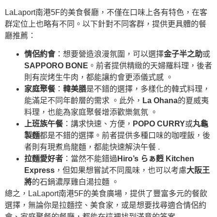
LaLaport南港5F的美食餐廳，不僅在口味上各有特色，在客
群定位上也略有不同。以下針對不同客群，提供更具體的餐
廳推薦：
情侶約會
：想要營造浪漫氛圍，可以選擇
金子半之助
或
SAPPORO BONE
。前者提供精緻的天婦羅料理，後者
則有炭烤生牛肉，都能讓約會更添儀式感 。
家庭聚餐
：
韓美膳
是不錯的選擇，多樣化的韓式料理，
能滿足不同年齡層的需求 。此外，
La Ohana
的夏威夷
料理，也能為家庭聚餐增添歡樂氣氛 。
上班族午餐
：講求快速、方便，
POPO CURRY
或
丸龜
製麵
都是不錯的選擇。前者提供多種口味的咖哩飯，後
者則有現煮烏龍麵，都能快速解決午餐 .
拉麵愛好者
：當然不能錯過
Hiro’s らぁ麪 Kitchen
Express
，但如果想嘗試不同風味，也可以考慮
大阪王
將
的石鍋濃厚雞白湯拉麵 。
總之，LaLaport南港5F的美食廣場，提供了豐富多元的餐飲
選擇，無論你是拉麵控、美食家，或是想要找尋適合情侶約
會、家庭聚餐的餐廳，都能在這裡找到滿意的答案 .