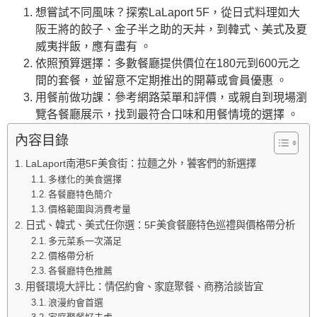
想嘗試不同風味？探索LaLaport 5F，從日式料理如大
阪王將的餃子、金子半之助的天丼，到韓式、美式及夏
威夷拌飯，應有盡有 。
依照預算選擇：多數餐廳提供價位在180元到600元之
間的套餐，並留意不定期推出的開幕或會員優惠 。
用餐前做功課：參考網路菜單和評價，或親自到現場瀏
覽各餐廳展示，找到最符合口味和用餐情境的選擇 。
內容目錄
LaLaport南港5F美食街：拉麵之外，饕客們的新選擇
多樣化的美食選擇
各餐廳特色簡介
價格範圍與消費考量
日式、韓式、美式任你選：5F美食餐廳特色巡禮與價格帶分析
多元菜系一次滿足
價格帶分析
各餐廳特色推薦
用餐環境大評比：情侶約會、家庭聚餐、商務洽談皆宜
浪漫約會首選