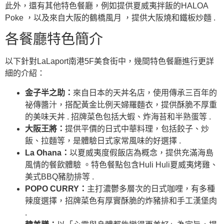
此外，還有其他特色餐廳，例如提供夏威夷拌飯的HALOA
Poke ，以及來自大阪的鶴橋風月 ，提供大阪燒和鐵板炒麵 .
各餐廳特色簡介
以下針對LaLaport南港5F美食街中，幾間特色餐廳進行更詳
細的介紹：
金子半之助：
來自日本的天丼名店，使用傳承三百年的
祕傳醬汁，搭配黃金比例天婦羅麵衣，提供酥脆不厚重
的美味天丼 . 招牌菜色包括大蝦、炸海苔和半熟蛋等 .
大阪王將：
提供平價的日式中華料理，包括餃子、炒
飯、拉麵等，是體驗日式家常風味的好選擇 .
La Ohana：
以夏威夷度假飯店為概念，提供充滿海島
風情的餐飲體驗 。特色餐點包含Huli Huli夏威夷烤雞、
美式BBQ豬肋排等 .
POPO CURRY：
主打濃鬱多層次的日式咖哩，有多種
辣度選擇，招牌菜色有厚實酥脆的炸豬排和手工漢堡肉
.