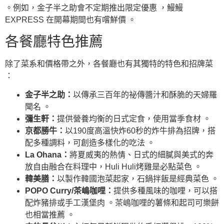
。例如，金子半之助會不定期推出限定優惠 ，鰻鰻
EXPRESS 在開幕期間也有嚐鮮價 。
各餐廳特色推薦
除了菜系和價格帶之外，各餐廳也有其獨特的特色和招牌菜
：
金子半之助：
以傳承三百年的祕傳醬汁和酥脆的天婦羅
聞名 。
彌生軒：
提供營養均衡的日式定食，使用當季食材 。
京都勝牛：
以190度高溫快炸60秒的炸牛排為招牌，搭
配多種調料，可創造多樣化的吃法 。
La Ohana：
將夏威夷的熱情、日式的細膩與美式的奔
放自由融合在料理中，Huli Huli烤雞是必點菜色 。
韓美膳：
以製作韓國泡菜起家，石鍋拌飯是經典菜色 。
POPO Curry/茶嶋咖哩：
提供多種風味的咖哩，可以搭
配炸豬排或手工漢堡肉 。茶嶋咖哩的薯條和起司可樂餅
也相當推薦 。