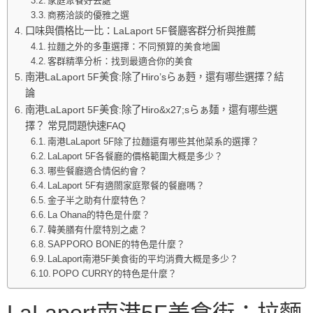
家庭聚餐好去處
商務洽談的優雅之選
口味與價格比一比：LaLaport 5F餐廳客群分析與推薦
拉麵之外的多重選擇：不同預算的美食地圖
客群精準分析：找到最適合你的美食
南港LaLaport 5F美食:除了Hiro’sらぁ麪，還有哪些選擇？結
論
南港LaLaport 5F美食:除了Hiro&x27;sらぁ麺，還有哪些選
擇？ 常見問題快速FAQ
南港LaLaport 5F除了拉麵還有哪些其他菜系的選擇？
LaLaport 5F各餐廳的價格範圍大概是多少？
哪些餐廳適合情侶約會？
LaLaport 5F有適閤家庭聚餐的餐廳嗎？
金子半之助有什麼特色？
La Ohana的特色是什麼？
韓美膳有什麼特別之處？
SAPPORO BONE的特色是什麼？
LaLaport南港5F美食街的平均消費大概是多少？
POPO CURRY的特色是什麼？
LaLaport南港5F美食街：拉麵