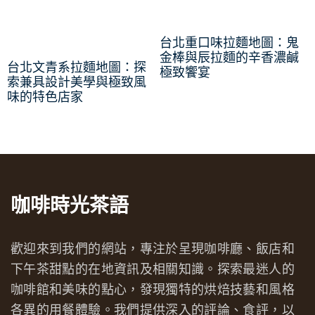
台北重口味拉麵地圖：鬼
金棒與辰拉麵的辛香濃鹹
台北文青系拉麵地圖：探
極致饗宴
索兼具設計美學與極致風
味的特色店家
咖啡時光茶語
歡迎來到我們的網站，專注於呈現咖啡廳、飯店和
下午茶甜點的在地資訊及相關知識。探索最迷人的
咖啡館和美味的點心，發現獨特的烘焙技藝和風格
各異的用餐體驗。我們提供深入的評論、食評，以