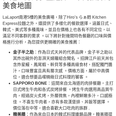
美食地圖
LaLaport南港5樓的美食廣場，除了Hiro’s らぁ麪 Kitchen
Express拉麵之外，還提供了多樣化的餐飲選擇，涵蓋日式、
韓式、美式等多種風味，並且在價格上也各有不同定位，以
滿足不同客群的需求 。以下將針對幾間特色餐廳的口味與價
格進行分析，為您提供更精確的美食推薦：
金子半之助
：作為日式天丼的代表品牌，金子半之助以
其炸出碗外的澎湃天婦羅組合聞名 。招牌江戶前天丼包
含炸星鰻、鳳尾蝦、幹貝等多種高級食材，搭配獨門醬
汁，口味豐富且具有層次感 。價格方面，屬於中高價
位，適合想要品嚐精緻日式料理的饕客 。
SAPPORO BONE
：這間來自北海道的肉排餐廳，主打
日式烤生牛肉和各式炭烤排餐 。烤生牛肉選用高品質牛
肉，經過炭火炙烤，外層微焦，內裡鮮嫩多汁，口感極
佳 。不喜生牛肉者，亦有多款漢堡排、丼飯等選擇 。
價位落在中等，適合喜歡大口吃肉的族群 .
韓美膳
：作為來自日本的韓式料理連鎖品牌，韓美膳提