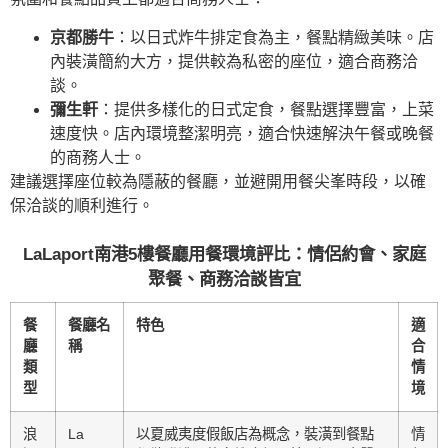
京都勝牛
：以日式炸牛排定食為主，餐點精緻美味。店
內裝潢簡約大方，提供較為私密的座位，適合商務洽
談。
彌生軒
：提供多樣化的日式定食，餐點選擇豐富，上菜
速度快。店內環境整潔明亮，適合快速解決午餐或晚餐
的商務人士。
建議選擇座位較為隱蔽的餐廳，並避開用餐尖峯時段，以確
保洽談的順利進行。
LaLaport南港5樓餐廳用餐環境評比：情侶約會、家庭
聚餐、商務洽談皆宜
餐
餐廳名
特色
適
廳
稱
合
類
情
型
境
浪
La
以夏威夷度假飯店為概念，裝潢到餐點
情