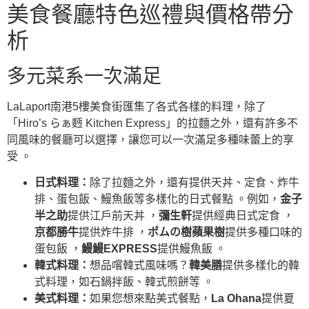
美食餐廳特色巡禮與價格帶分
析
多元菜系一次滿足
LaLaport南港5樓美食街匯集了各式各樣的料理，除了
「Hiro’s らぁ麪 Kitchen Express」的拉麵之外，還有許多不
同風味的餐廳可以選擇，讓您可以一次滿足多種味蕾上的享
受 。
日式料理：
除了拉麵之外，還有提供天丼、定食、炸牛
排、蛋包飯、鰻魚飯等多樣化的日式餐點 。例如，
金子
半之助
提供江戶前天丼 ，
彌生軒
提供經典日式定食 ，
京都勝牛
提供炸牛排 ，
ポムの樹蘋果樹
提供多種口味的
蛋包飯 ，
鰻鰻EXPRESS
提供鰻魚飯 。
韓式料理：
想品嚐韓式風味嗎？
韓美膳
提供多樣化的韓
式料理，如石鍋拌飯、韓式煎餅等 。
美式料理：
如果您想來點美式餐點，
La Ohana
提供夏