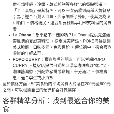
供石鍋拌飯、冷麵、韓式煎餅等多樣化的餐點選擇 。
「半半套餐」是其特色，可以一次品嚐到兩種人氣餐點
；為了迎合台灣人口味，店家調整了辣度，使其更為溫
和順口 。價格親民，適合想要輕鬆享用韓式料理的消費
者 .
La Ohana
：想來點不一樣的嗎？La Ohana提供充滿熱
帶風情的夏威夷料理 。從夏威夷烤雞、POKE海鮮飯到
美式鬆餅，口味多元，色彩繽紛 。價位適中，適合喜歡
嚐鮮的年輕族群 .
POPO CURRY
：喜歡咖哩的朋友，可以考慮POPO
CURRY 。這家店提供日式經典濃厚咖哩與炸物定食，
咖哩醬濃鬱，搭配炸豬排或雞塊，十分滿足 。價格實
惠，適合學生或小資族 .
至於價格方面，5F美食街的平均消費大約落在200元至600元
之間，可以根據自己的預算和喜好做選擇 .
客群精準分析：找到最適合你的美
食