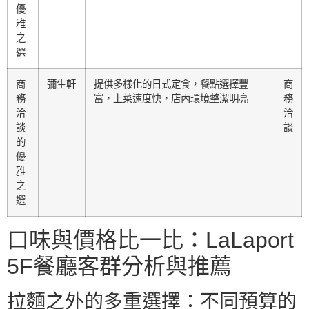
優
雅
之
選
商
彌生軒
提供多樣化的日式定食，餐點選擇豐
商
務
富，上菜速度快，店內環境整潔明亮
務
洽
洽
談
談
的
優
雅
之
選
口味與價格比一比：LaLaport
5F餐廳客群分析與推薦
拉麵之外的多重選擇：不同預算的