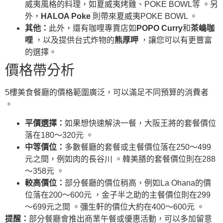
威夷風格的料理，如夏威夷烤雞、POKE BOWL等 。另
外，
HALOA Poke
則帶來夏威夷POKE BOWL 。
其他：
此外，還有咖哩專賣店如
POPO Curry
和
茶嶋咖
哩
，以及提供台式炸物的
熊厚呷
，讓您可以有更豐富
的選擇。
價格帶分析
5樓美食餐廳的價格範圍廣泛，可以滿足不同預算的消費者
。
平價選擇：
如果想快速解決一餐，大阪王將的套餐價位
落在180～320元 。
中等價位：
多數餐廳的套餐或主餐價位落在250～499
元之間，例如肉的長谷川 。韓美膳的套餐價位則在288
～358元 。
較高價位：
部分餐廳的價位稍高，例如La Ohana的價
位落在200～600元 ，金子半之助的主餐價位則在299
～699元之間 。彌生軒的價位大約在400～600元 。
提醒：
部分餐廳會推出商業午餐或優惠活動，可以多加留意