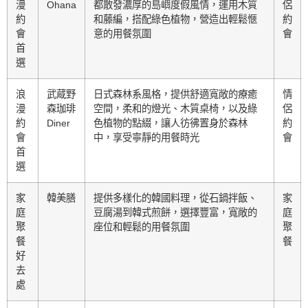
漫
Ohana
都散發濃厚的島嶼度假風情，運用木質
侶
約
和藤編，搭配綠色植物，營造出輕鬆愜
約
會
意的用餐氛圍
會
首
選
浪
武蔵野
日式森林系風格，提供舒適寬敞的療癒
情
漫
森珈琲
空間，柔和的燈光、木質桌椅，以及綠
侶
約
Diner
色植物的點綴，讓人彷彿置身於森林
約
會
中，享受寧靜的用餐時光
會
首
選
家
韓美膳
提供多樣化的韓國料理，從石鍋拌飯、
家
庭
豆腐湯到韓式煎餅，選擇豐富，寬敞的
庭
聚
座位和輕鬆的用餐氛圍
聚
餐
餐
好
去
處