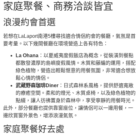
家庭聚餐、商務洽談皆宜
浪漫約會首選
若想在LaLaport南港5樓尋找適合情侶約會的餐廳，氣氛是首
要考量。以下幾間餐廳在環境營造上各有特色：
La Ohana
：以夏威夷度假飯店為概念，從裝潢到餐點
都散發濃厚的島嶼度假風情。木質和藤編的運用，搭配
綠色植物，營造出輕鬆愜意的用餐氛圍，非常適合想放
鬆心情的情侶。
武蔵野森珈琲Diner
：日式森林系風格，提供舒適寬敞
的療癒空間。柔和的燈光、木質桌椅，以及綠色植物的
點綴，讓人彷彿置身於森林中，享受寧靜的用餐時光。
此外，部分餐廳也提供靠窗座位，讓情侶可以一邊用餐，一
邊欣賞窗外景色，增添浪漫氣氛。
家庭聚餐好去處