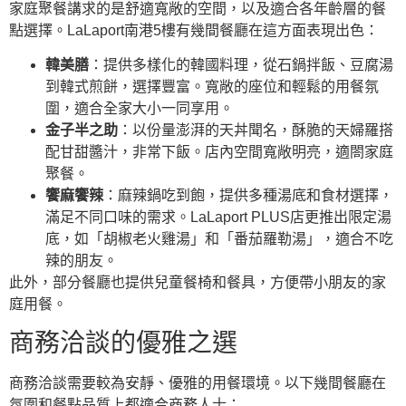
家庭聚餐講求的是舒適寬敞的空間，以及適合各年齡層的餐
點選擇。LaLaport南港5樓有幾間餐廳在這方面表現出色：
韓美膳
：提供多樣化的韓國料理，從石鍋拌飯、豆腐湯
到韓式煎餅，選擇豐富。寬敞的座位和輕鬆的用餐氛
圍，適合全家大小一同享用。
金子半之助
：以份量澎湃的天丼聞名，酥脆的天婦羅搭
配甘甜醬汁，非常下飯。店內空間寬敞明亮，適閤家庭
聚餐。
饗麻饗辣
：麻辣鍋吃到飽，提供多種湯底和食材選擇，
滿足不同口味的需求。LaLaport PLUS店更推出限定湯
底，如「胡椒老火雞湯」和「番茄羅勒湯」，適合不吃
辣的朋友。
此外，部分餐廳也提供兒童餐椅和餐具，方便帶小朋友的家
庭用餐。
商務洽談的優雅之選
商務洽談需要較為安靜、優雅的用餐環境。以下幾間餐廳在
氛圍和餐點品質上都適合商務人士：