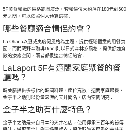
5F美食餐廳的價格範圍廣泛，套餐價位大約落在180元到600
元之間，可以依照個人預算選擇 .
哪些餐廳適合情侶約會？
La Ohana以夏威夷度假風格為主題，提供輕鬆愜意的用餐氛
圍，而武蔵野森珈琲Diner則以日式森林系風格，提供舒適寬
敞的療癒空間，兩者都很適合情侶約會 .
LaLaport 5F有適閤家庭聚餐的餐
廳嗎？
韓美膳提供多樣化的韓國料理，座位寬敞，適閤家庭聚餐，
金子半之助則以份量澎湃的天丼聞名，店內空間明亮 .
金子半之助有什麼特色？
金子半之助是來自日本的天丼名店，使用傳承三百年的祕傳
醬汁，搭配黃金比例天婦羅麵衣，提供酥脆不厚重的美味天