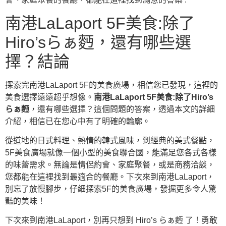
南港LaLaport 5F美食:除了
Hiro’sらぁ麪，還有哪些選
擇？結論
探索完南港LaLaport 5F的美食廣場，相信您已發現，這裡的
美食選擇遠遠超乎想像。
南港LaLaport 5F美食:除了Hiro’s
らぁ麪
，還有哪些選擇？這個問題的答案，透過本文的詳細
介紹，相信已在您心中有了明確的輪廓。
從道地的日式料理、熱情的韓式風味，到經典的美式餐點，
5F美食廣場就像一個小型的美食聯合國，能滿足您各式各樣
的味蕾需求。無論是情侶約會、家庭聚餐，或是商務洽談，
您都能在這裡找到最適合的餐廳。下次來到南港LaLaport，
別忘了放慢腳步，仔細探索5F的美食廣場，發掘更多令人驚
豔的美味！
下次來到南港LaLaport，別再只想到 Hiro’s らぁ麪 了！勇敢