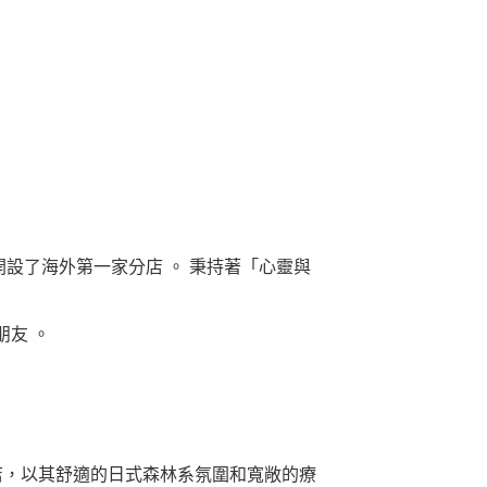
ort開設了海外第一家分店 。 秉持著「心靈與
友 。
店，以其舒適的日式森林系氛圍和寬敞的療