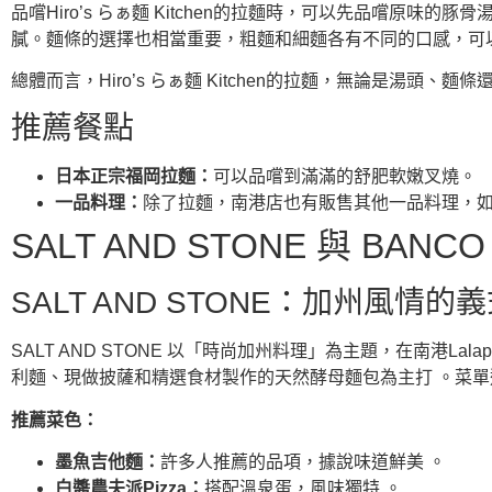
品嚐Hiro’s らぁ麵 Kitchen的拉麵時，可以先品嚐
膩。麵條的選擇也相當重要，粗麵和細麵各有不同的口感，可
總體而言，Hiro’s らぁ麵 Kitchen的拉麵，無論是
推薦餐點
日本正宗福岡拉麵：
可以品嚐到滿滿的舒肥軟嫩叉燒。
一品料理：
除了拉麵，南港店也有販售其他一品料理，
SALT AND STONE 與 BANC
SALT AND STONE：加州風情的
SALT AND STONE 以「時尚加州料理」為主題，在南港
利麵、現做披薩和精選食材製作的天然酵母麵包為主打 。菜單
推薦菜色：
墨魚吉他麵：
許多人推薦的品項，據說味道鮮美 。
白醬農夫派Pizza：
搭配溫泉蛋，風味獨特 。