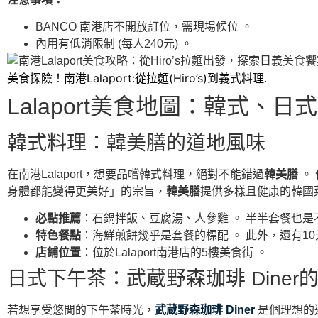
BANCO 南港店不開放訂位，需現場候位 。
內用有低消限制 (每人240元) 。
美食探險！南港Lalaport:從拉麵(Hiro’s)到義式料理.
Lalaport美食地圖：韓式、
韓式料理：韓美膳的道地風味
在南港Lalaport，想要品嚐韓式料理，絕對不能錯過
韓美膳
。
身體都能變得更美好」的宗旨，
韓美膳
提供多樣且健康的韓國
必點推薦
：石鍋拌飯、豆腐湯、人參雞 。 半半套餐也
特色餐點
：海鮮煎餅幾乎是套餐的標配 。 此外，還有1
店鋪位置
：位於Lalaport南港店的5樓美食街 。
日式下午茶：武蔵野森珈琲 Diner
若想享受悠閒的下午茶時光，
武蔵野森珈琲 Diner
是個理想的