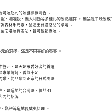
瑞可達起司的淡雅檸檬清香 。
盤、咖哩飯、義大利麵等多樣化的餐點選擇 。 無論是午晚餐或
調森林系元素，營造出舒適悠閒的環境 。
至南港展覽館站，皆可輕鬆抵達 。
更多元的選擇，滿足不同喜好的饕客 。
甜醬汁，是天婦羅愛好者的首選 。
過專業燒烤，香氣十足 。
內嫩，能品嚐到正宗的日式風味 。
，是道地的台灣味，位於B1 。
店內的招牌 。
、鬆餅等道地夏威夷料理 。