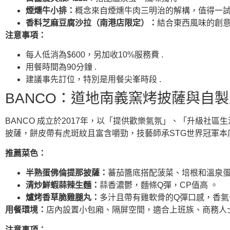
煙燻牛小排：
概念來自煙燻牛肉三明治的解構，值得一試
香料芝麻豆腐沙拉（南港店限定）：
結合東西風味的創意
注意事項：
每人低消為$600，另加收10%服務費 .
用餐時間為90分鐘 .
建議事先訂位，特別是用餐尖峯時段 .
BANCO：道地南義窯烤披薩與自
BANCO 成立於2017年，以「提供歡樂氣氛」、「升級社區生
披薩，餅皮帶有虎斑紋且富含嚼勁，技藝師承STG世界冠軍本
推薦菜色：
半熟蛋佛倫提那披薩：
蕃茄醬底搭配菠菜、培根和溫泉蛋
清炒鮮蝦蒜辣生麵：
蒜香濃鬱，麵條Q彈，CP值高 。
爐烤香草脆雞腿丸：
多汁且帶有雞軟骨的Q彈口感，香氣
用餐環境：
店內設置小包廂、隔屏空間，適合上班族、商務人
注意事項：