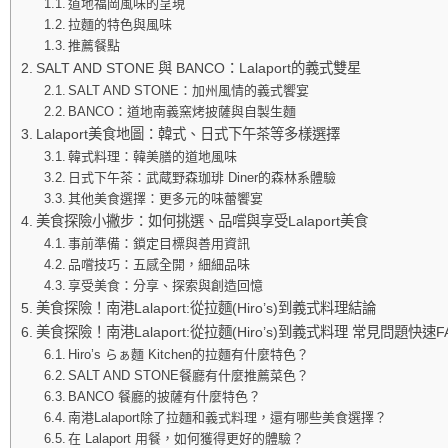
道地福岡風味的呈現
拉麵的特色與風味
推薦餐點
SALT AND STONE 與 BANCO：Lalaport的義式雙星
SALT AND STONE：加州風情的義式饗宴
BANCO：道地南義窯烤披薩與自製生麵
Lalaport美食地圖：韓式、日式下午茶等多樣選擇
韓式料理：韓美膳的道地風味
日式下午茶：武蔵野森珈琲 Diner的森林系體驗
其他美食選擇：更多元的味蕾饗宴
美食探險小撇步：如何挑選、品嚐與享受Lalaport美食
事前準備：鎖定目標與善用資訊
品嚐技巧：五感全開，細細品味
享受美食：分享、探索與創造回憶
美食探險！南港Lalaport:從拉麵(Hiro’s)到義式料理結論
美食探險！南港Lalaport:從拉麵(Hiro’s)到義式料理 常見問題快速F
Hiro’s らぁ麵 Kitchen的拉麵有什麼特色？
SALT AND STONE餐廳有什麼推薦菜色？
BANCO 餐廳的披薩有什麼特色？
南港Lalaport除了拉麵和義式料理，還有哪些美食選擇？
在 Lalaport 用餐，如何獲得更好的體驗？