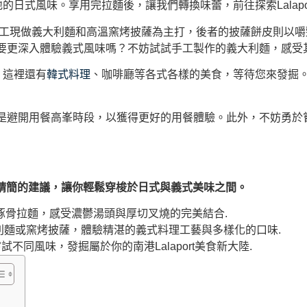
地的日式風味。享用完拉麵後，讓我們轉換味蕾，前往探索Lalapo
者以每日手工現做義大利麵和高溫窯烤披薩為主打，後者的披薩餅皮則
要更深入體驗義式風味嗎？不妨試試手工製作的義大利麵，感受
。這裡還有
韓式料理
、咖啡廳等各式各樣的美食，等待您來發掘
是避開用餐高峯時段，以獲得更好的用餐體驗。此外，不妨勇於
你最精簡的建議，讓你輕鬆穿梭於日式與義式美味之間。
嚐道地福岡豚骨拉麵，感受濃鬱湯頭與厚切叉燒的完美結合.
工義大利麵或窯烤披薩，體驗精湛的義式料理工藝與多樣化的口味.
同風味，發掘屬於你的南港Lalaport美食新大陸.