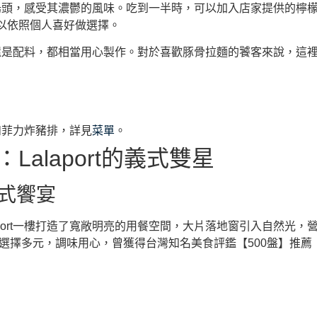
原味的豚骨湯頭，感受其濃鬱的風味。吃到一半時，可以加入店家提供
以依照個人喜好做選擇。
湯頭、麵條還是配料，都相當用心製作。對於喜歡豚骨拉麵的饕客來說，
如菲力炸豬排，詳見
菜單
。
O：Lalaport的義式雙星
義式饗宴
Lalaport一樓打造了寬敞明亮的用餐空間，大片落地窗引入自然
選擇多元，調味用心，曾獲得台灣知名美食評鑑【500盤】推薦 