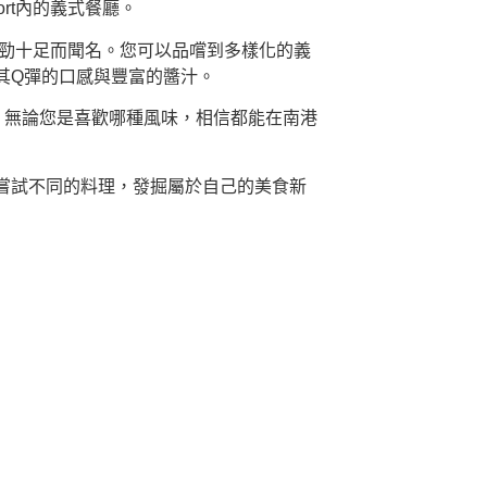
rt內的義式餐廳。
以嚼勁十足而聞名。您可以品嚐到多樣化的義
其Q彈的口感與豐富的醬汁。
。無論您是喜歡哪種風味，相信都能在南港
嘗試不同的料理，發掘屬於自己的美食新