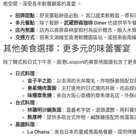
癒空間，深受各年齡層顧客的喜愛 。
招牌甜點
：舒芙蕾鬆餅是必點 。 其口感柔軟輕盈，帶有
多元餐點
：除了鬆餅，
武蔵野森珈琲 Diner
也提供早午餐
店內氛圍
：店內以高原森林度假村為設計概念，融入木質
交通方式
：搭乘文湖線至南港軟體園區站，或搭乘板南線
其他美食選擇：更多元的味蕾饗宴
除了韓式和日式下午茶，南港Lalaport的美食地圖還包含了
日式料理
：
金子半之助
：以澎湃的天丼聞名，炸物酥脆搭配甘
叄星燒肉重飯
：主打道地的日式燒肉丼飯，肉品經
味穗章魚燒
：來自大阪心齋橋的章魚燒名店，外酥
台式料理
：
林聰明沙鍋魚頭
：嘉義老字號，湯頭濃鬱、用料實在
熊厚呷
：提供多款台式炸物，鹹酥雞搭配炸鳥蛋是
異國料理
：
La Ohana
：來自日本的夏威夷風格餐廳，提供烤雞