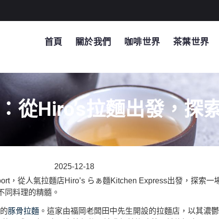
首頁
關於我們
咖啡世界
茶葉世界
攻略：從Hiro’s拉麵出發，
2025-12-18
，從人氣拉麵店Hiro’s らぁ麵Kitchen Express出發
不同料理的精髓。
宗的
豚骨拉麵
。這家由福岡老闆田中先生開設的拉麵店，以其濃鬱