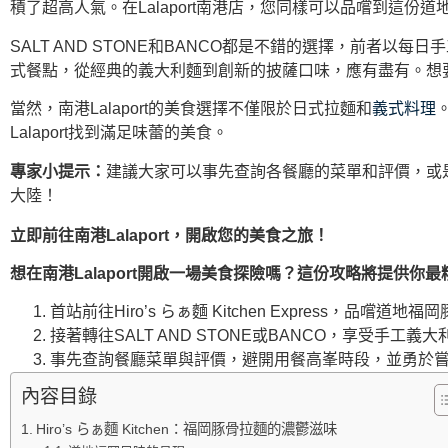
積了超高人氣。在Lalaport南港店，您同樣可以品嚐到這份道
SALT AND STONE和BANCO都是不錯的選擇，前
式餐點，從經典的義大利麵到創新的披薩口味，應有盡有。想
當然，南港Lalaport的美食選擇不僅限於日式拉麵和
義式料理
Lalaport找到滿足味蕾的美食。
專家小提示：
建議大家可以事先查詢各餐廳的菜單和評價，或
大陸！
立即前往南港Lalaport，開啟您的美食之旅！
想在南港Lalaport開啟一場美食探險嗎？這份攻略將提供
首站前往Hiro’s らぁ麵 Kitchen Express，品
接著轉往SALT AND STONE或BANCO，享受手
事先查詢餐廳菜單與評價，避開用餐高峯時段，並勇於嘗試不
內容目錄
Hiro’s らぁ麵 Kitchen：福岡豚骨拉麵的濃鬱滋味