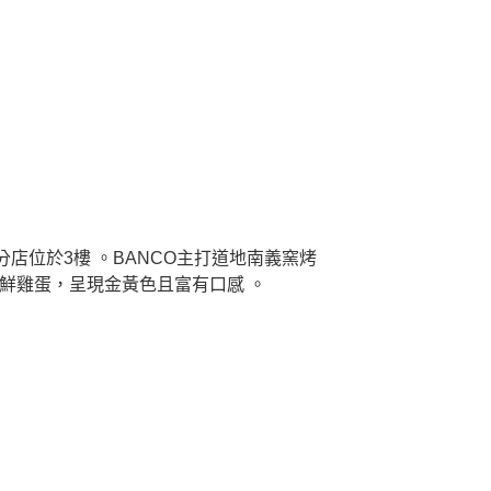
分店位於3樓 。BANCO主打道地南義窯烤
鮮雞蛋，呈現金黃色且富有口感 。