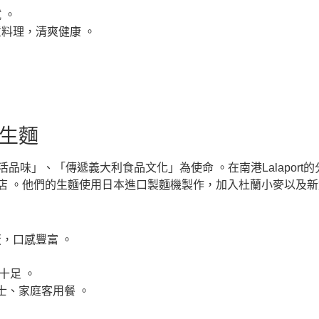
 。
料理，清爽健康 。
製生麵
活品味」、「傳遞義大利食品文化」為使命 。在南港Lalaport的
店 。他們的生麵使用日本進口製麵機製作，加入杜蘭小麥以及新
，口感豐富 。
十足 。
士、家庭客用餐 。