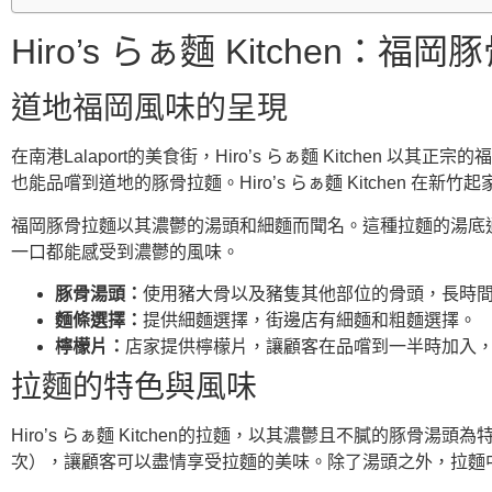
Hiro’s らぁ麵 Kitchen：
道地福岡風味的呈現
在南港Lalaport的美食街，Hiro’s らぁ麵 Kitch
也能品嚐到道地的豚骨拉麵。Hiro’s らぁ麵 Kitchen 
福岡豚骨拉麵以其濃鬱的湯頭和細麵而聞名。這種拉麵的湯底
一口都能感受到濃鬱的風味。
豚骨湯頭：
使用豬大骨以及豬隻其他部位的骨頭，長時間
麵條選擇：
提供細麵選擇，街邊店有細麵和粗麵選擇。
檸檬片：
店家提供檸檬片，讓顧客在品嚐到一半時加入
拉麵的特色與風味
Hiro’s らぁ麵 Kitchen的拉麵，以其濃鬱且不膩的
次），讓顧客可以盡情享受拉麵的美味。除了湯頭之外，拉麵