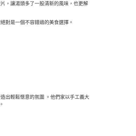
的檸檬片，讓湯頭多了一股清新的風味，也更解
這裡絕對是一個不容錯過的美食選擇。
光，營造出輕鬆愜意的氛圍 。他們家以手工義大
。