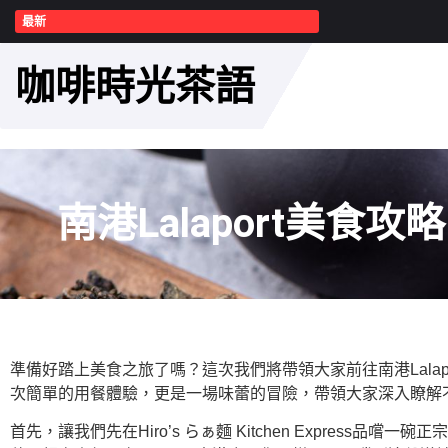
最新
咖啡時光茶語
南港Lalaport美食
準備好踏上美食之旅了嗎？這次我們將帶領大家前往南港Lalaport
次簡單的用餐體驗，更是一場味蕾的冒險，帶領大家深入瞭解
首先，讓我們先在Hiro’s らぁ麵 Kitchen Express品嚐一碗正