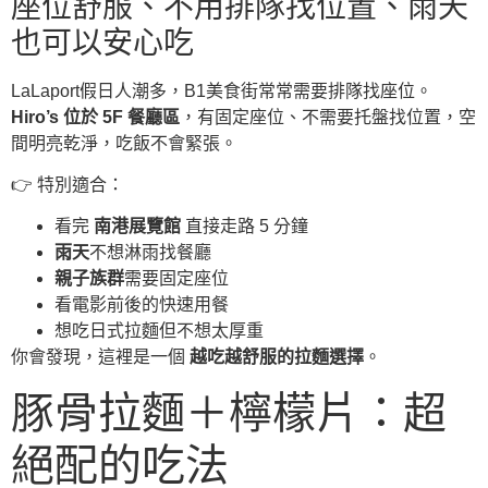
座位舒服、不用排隊找位置、雨天
也可以安心吃
LaLaport假日人潮多，B1美食街常常需要排隊找座位。
Hiro’s 位於 5F 餐廳區
，有固定座位、不需要托盤找位置，空
間明亮乾淨，吃飯不會緊張。
👉 特別適合：
看完
南港展覽館
直接走路 5 分鐘
雨天
不想淋雨找餐廳
親子族群
需要固定座位
看電影前後的快速用餐
想吃日式拉麵但不想太厚重
你會發現，這裡是一個
越吃越舒服的拉麵選擇
。
豚骨拉麵＋檸檬片：超
絕配的吃法