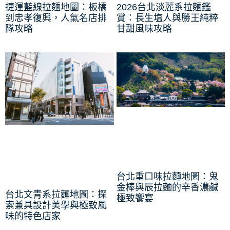
捷運藍線拉麵地圖：板橋
2026台北淡麗系拉麵鑑
到忠孝復興，人氣名店排
賞：長生塩人與勝王純粹
隊攻略
甘甜風味攻略
台北重口味拉麵地圖：鬼
金棒與辰拉麵的辛香濃鹹
台北文青系拉麵地圖：探
極致饗宴
索兼具設計美學與極致風
味的特色店家