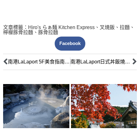
文章標籤：
Hiro's らぁ麺 Kitchen Express
、
叉燒飯
、
拉麵
、
檸檬豚骨拉麵
、
豚骨拉麵
Facebook
南港LaLaport 5F美食指南：精選日系餐廳，滿足您的味蕾
南港LaLaport日式丼飯燒肉精選：饕客級美食指南，品質工藝至上