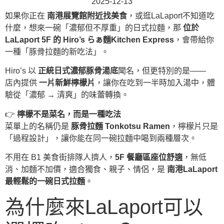
2025-12-13
如果你正在
南港展覽館附近找美食
，或逛LaLaport不知道吃
什麼，想來一碗「濃郁但不厚重」的日式拉麵，那
位於
LaLaport 5F 的 Hiro’s らぁ麵Kitchen Express
，會帶給你
一種「豚骨拉麵的新吃法」。
Hiro’s 以
正統日式濃郁豚骨湯底
聞名，但更特別的是——
店內提供
一片新鮮檸檬片
，讓你在吃到一半時加入湯中，體
驗從「濃郁 → 清爽」的味蕾轉換。
👉
檸檬不是菜名，而是一種吃法
菜單上的名稱仍是
豚骨拉麵 Tonkotsu Ramen
，檸檬片只是
「過程設計」，讓你能在同一碗拉麵中喝到兩種層次。
不用在 B1 美食街排隊人擠人，
5F 餐廳區座位舒適
，無低
消、加麵不加價，適合獨食、親子、情侶，是
南港LaLaport
最輕鬆的一碗日式拉麵
。
為什麼來LaLaport可以