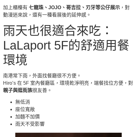
加上櫃檯有
七龍珠、JOJO、哥吉拉、刃牙等公仔展示
，對
動漫迷來說，還有一種看展後的延伸感。
雨天也很適合來吃：
LaLaport 5F的舒適用餐
環境
南港常下雨，外面找餐廳很不方便。
Hiro’s 在 5F 室內餐廳區，環境乾淨明亮，端餐找位方便，對
親子與逛街族
很友善。
無低消
座位寬敞
加麵不加價
雨天不受影響