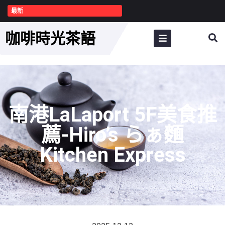
最新
咖啡時光茶語
南港LaLaport 5F美食推
薦-Hiro’s らぁ麵
Kitchen Express