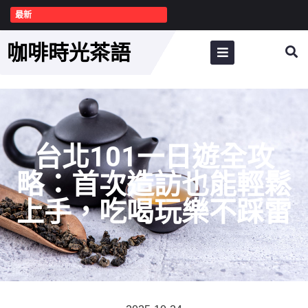
最新
咖啡時光茶語
台北101一日遊全攻
略：首次造訪也能輕鬆
上手，吃喝玩樂不踩雷