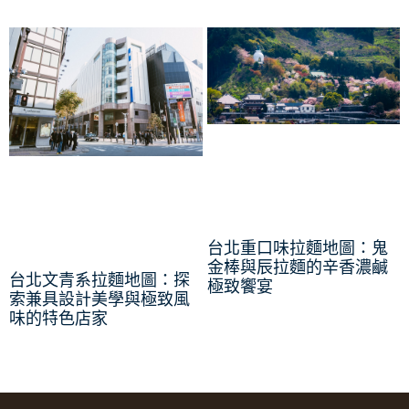
台北重口味拉麵地圖：鬼
金棒與辰拉麵的辛香濃鹹
台北文青系拉麵地圖：探
極致饗宴
索兼具設計美學與極致風
味的特色店家