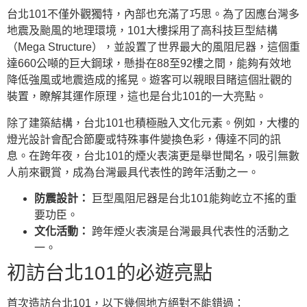
台北101不僅外觀獨特，內部也充滿了巧思。為了因應台灣多
地震及颱風的地理環境，101大樓採用了高科技巨型結構
（Mega Structure），並設置了世界最大的風阻尼器，這個重
達660公噸的巨大鋼球，懸掛在88至92樓之間，能夠有效地
降低強風或地震造成的搖晃。遊客可以親眼目睹這個壯觀的
裝置，瞭解其運作原理，這也是台北101的一大亮點。
除了建築結構，台北101也積極融入文化元素。例如，大樓的
燈光設計會配合節慶或特殊事件變換色彩，傳達不同的訊
息。在跨年夜，台北101的煙火表演更是舉世聞名，吸引無數
人前來觀賞，成為台灣最具代表性的跨年活動之一。
防震設計：
巨型風阻尼器是台北101能夠屹立不搖的重
要功臣。
文化活動：
跨年煙火表演是台灣最具代表性的活動之
一。
初訪台北101的必遊亮點
首次造訪台北101，以下幾個地方絕對不能錯過：