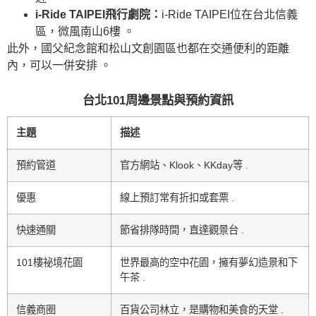
i-Ride TAIPEI飛行劇院：
i-Ride TAIPEI位在台北信義
區，微風南山6樓 。
此外，國父紀念館和松山文創園區也都在交通便利的距離
內，可以一併安排 。
台北101周邊景點與預約資訊
主題
描述
預約管道
官方網站、Klook、KKday等 .
優惠
線上預訂常有折扣或套票 .
快速通關
節省排隊時間，直達觀景台 .
101樓祕境花園
世界最高的空中花園，擁有夢幻造景和下
午茶 .
信義商圈
百貨公司林立，是購物和美食的天堂 .