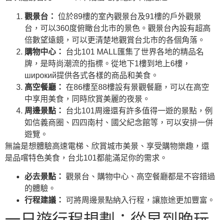
觀景台：
位於89樓的室內觀景台及91樓的戶外觀景
台，可以360度俯瞰台北市的景色。觀景台內設有超高
倍數望遠鏡，可以更清楚地觀賞台北市的各個角落。
購物中心：
台北101 MALL匯集了世界各地的精品名
牌，是時尚潮流的指標。從地下1樓到地上6樓，
широкий提供各式各樣的商品和美食。
高空餐廳：
在86樓至88樓設有景觀餐廳，可以在高空
中享用美食，同時欣賞美麗的夜景。
周邊景點：
台北101周邊還有許多值得一遊的景點，例
如信義商圈、四四南村、國父紀念館等，可以安排一併
遊覽。
無論是想體驗高速電梯、欣賞城市美景、享受購物樂趣，還
是品嚐特色美食，台北101都能滿足你的需求。
必去景點：
觀景台、購物中心、高空餐廳都是不容錯過
的體驗。
行程建議：
可將周邊景點納入行程，讓旅途更加豐富。
一日遊行程規劃：從早到晚玩