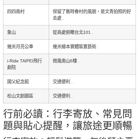
四四南村
保留了舊時眷村的風貌，是文青拍照的好
去處 .
象山
從高處俯瞰台北101 .
幾米月亮公車
幾米繪本實體裝置藝術 .
i-Ride TAIPEI飛行
微風南山6樓 .
劇院
國父紀念館
交通便利 .
松山文創園區
交通便利 .
行前必讀：行李寄放、常見問
題與貼心提醒，讓旅途更順暢