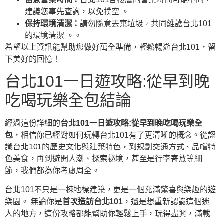
建議您事先查詢，以免撲空 。
保持環境清潔：
請勿隨意丟棄垃圾，共同維護台北101
的環境清潔 。。
希望以上資訊能幫助您做好萬全準備，輕鬆暢遊台北101，留
下美好的回憶！
台北101一日遊攻略:從早到晚
吃喝玩樂全包結論
經過這份詳細的
台北101一日遊攻略:從早到晚吃喝玩樂全
包
，相信你已經對如何玩轉台北101有了更清晰的概念。從認
識台北101的歷史文化與建築特色，到規劃交通方式、品嚐特
色美食，再到避開人潮、探索祕境，甚至是行李寄放等細
節，我們都為你考慮周全。
台北101不只是一棟地標建築，更是一個充滿驚喜與樂趣的遊
樂園。 無論你是
首次造訪台北101
，還是想重新認識這個迷
人的地方，這份攻略都能幫助你輕鬆上手，玩得盡興，滿載