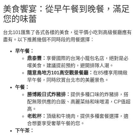
美食饗宴：從早午餐到晚餐，滿足
您的味蕾
台北101匯集了各式各樣的美食，從平價小吃到高級餐廳應有
盡有。以下推薦幾個不同時段的用餐選擇：
早午餐：
鼎泰豐：
享譽國際的台灣小籠包名店，絕對是必
嚐美食。建議提前預約，避開排隊人潮。
隨意鳥地方101高空觀景餐廳：
在85樓享用精緻
早午餐，同時欣賞台北市的美麗景色。
午餐：
勝博殿日式炸豬排：
提供多種口味的炸豬排，搭
配無限供應的白飯、高麗菜絲和味噌湯，CP值超
高。
老乾杯：
頂級和牛燒肉，提供多種套餐選擇，適
合想要享受奢華午餐的您。
下午茶：