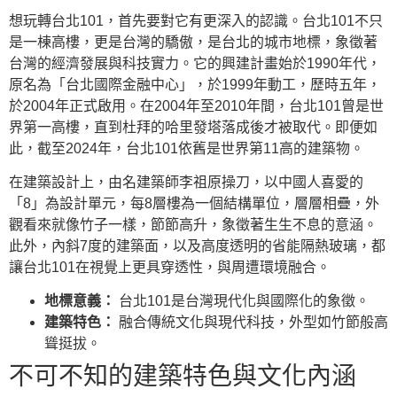
想玩轉台北101，首先要對它有更深入的認識。台北101不只
是一棟高樓，更是台灣的驕傲，是台北的城市地標，象徵著
台灣的經濟發展與科技實力。它的興建計畫始於1990年代，
原名為「台北國際金融中心」，於1999年動工，歷時五年，
於2004年正式啟用。在2004年至2010年間，台北101曾是世
界第一高樓，直到杜拜的哈里發塔落成後才被取代。即便如
此，截至2024年，台北101依舊是世界第11高的建築物。
在建築設計上，由名建築師李祖原操刀，以中國人喜愛的
「8」為設計單元，每8層樓為一個結構單位，層層相疊，外
觀看來就像竹子一樣，節節高升，象徵著生生不息的意涵。
此外，內斜7度的建築面，以及高度透明的省能隔熱玻璃，都
讓台北101在視覺上更具穿透性，與周遭環境融合。
地標意義：
台北101是台灣現代化與國際化的象徵。
建築特色：
融合傳統文化與現代科技，外型如竹節般高
聳挺拔。
不可不知的建築特色與文化內涵