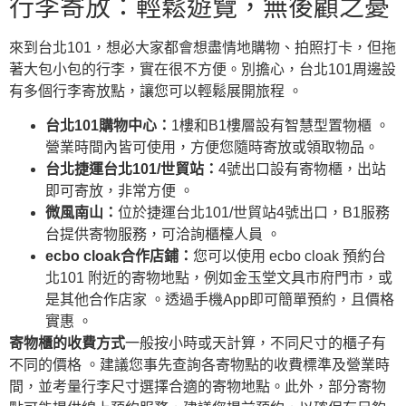
行李寄放：輕鬆遊覽，無後顧之憂
來到台北101，想必大家都會想盡情地購物、拍照打卡，但拖
著大包小包的行李，實在很不方便。別擔心，台北101周邊設
有多個行李寄放點，讓您可以輕鬆展開旅程 。
台北101購物中心：
1樓和B1樓層設有智慧型置物櫃 。
營業時間內皆可使用，方便您隨時寄放或領取物品。
台北捷運台北101/世貿站：
4號出口設有寄物櫃，出站
即可寄放，非常方便 。
微風南山：
位於捷運台北101/世貿站4號出口，B1服務
台提供寄物服務，可洽詢櫃檯人員 。
ecbo cloak合作店鋪：
您可以使用 ecbo cloak 預約台
北101 附近的寄物地點，例如金玉堂文具市府門市，或
是其他合作店家 。透過手機App即可簡單預約，且價格
實惠 。
寄物櫃的收費方式
一般按小時或天計算，不同尺寸的櫃子有
不同的價格 。建議您事先查詢各寄物點的收費標準及營業時
間，並考量行李尺寸選擇合適的寄物地點。此外，部分寄物