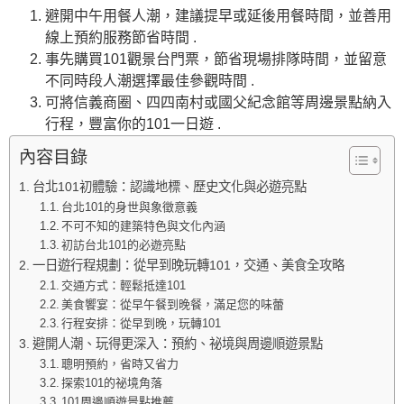
避開中午用餐人潮，建議提早或延後用餐時間，並善用
線上預約服務節省時間 .
事先購買101觀景台門票，節省現場排隊時間，並留意
不同時段人潮選擇最佳參觀時間 .
可將信義商圈、四四南村或國父紀念館等周邊景點納入
行程，豐富你的101一日遊 .
內容目錄
台北101初體驗：認識地標、歷史文化與必遊亮點
台北101的身世與象徵意義
不可不知的建築特色與文化內涵
初訪台北101的必遊亮點
一日遊行程規劃：從早到晚玩轉101，交通、美食全攻略
交通方式：輕鬆抵達101
美食饗宴：從早午餐到晚餐，滿足您的味蕾
行程安排：從早到晚，玩轉101
避開人潮、玩得更深入：預約、祕境與周邊順遊景點
聰明預約，省時又省力
探索101的祕境角落
101周邊順遊景點推薦