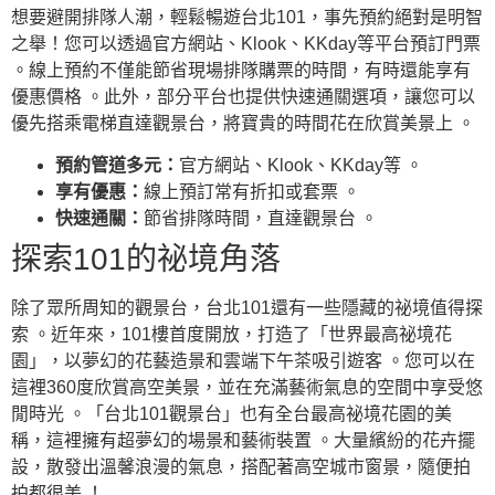
想要避開排隊人潮，輕鬆暢遊台北101，事先預約絕對是明智
之舉！您可以透過官方網站、Klook、KKday等平台預訂門票
。線上預約不僅能節省現場排隊購票的時間，有時還能享有
優惠價格 。此外，部分平台也提供快速通關選項，讓您可以
優先搭乘電梯直達觀景台，將寶貴的時間花在欣賞美景上 。
預約管道多元：
官方網站、Klook、KKday等 。
享有優惠：
線上預訂常有折扣或套票 。
快速通關：
節省排隊時間，直達觀景台 。
探索101的祕境角落
除了眾所周知的觀景台，台北101還有一些隱藏的祕境值得探
索 。近年來，101樓首度開放，打造了「世界最高祕境花
園」，以夢幻的花藝造景和雲端下午茶吸引遊客 。您可以在
這裡360度欣賞高空美景，並在充滿藝術氣息的空間中享受悠
閒時光 。「台北101觀景台」也有全台最高祕境花園的美
稱，這裡擁有超夢幻的場景和藝術裝置 。大量繽紛的花卉擺
設，散發出溫馨浪漫的氣息，搭配著高空城市窗景，隨便拍
拍都很美 ！