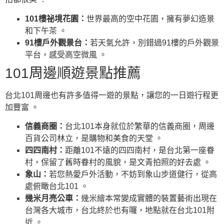
101樓祕境花園：
世界最高的空中花園，擁有夢幻造景
和下午茶 。
91樓戶外觀景台：
若天氣允許，別錯過91樓的戶外觀景
平台，感受高空微風 。
101周邊順遊景點推薦
台北101周邊也有許多值得一遊的景點，讓您的一日遊行程更
加豐富 。
信義商圈：
台北101本身就位於繁華的信義商圈，周邊
百貨公司林立，是購物和美食的天堂 。
四四南村：
距離101不遠的四四南村，是台北第一座眷
村，保留了舊時眷村的風貌，是文青拍照的好去處 。
象山：
若您熱愛戶外活動，不妨到象山步道健行，從高
處俯瞰台北101 。
幾米月亮公車：
幾米繪本常變成實體的裝置藝術出現在
台灣各大城市，台北終於也有囉，地點就在台北101附
近 。