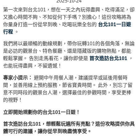
2025-10-24
第一次來到台北101，想在一天之內玩得盡興、吃得滿足，卻
又擔心時間不夠、不知從何下手嗎？別擔心！這份攻略將為
你量身打造一份從早到晚、吃喝玩樂全包的
台北101一日遊
行程
。
我們將以最順暢的動線規劃，帶你玩轉101的各個角落，無論
是必訪的觀景台、特色餐廳、還是隱藏版的購物熱點，都能
輕鬆掌握。 告別走馬看花，讓你即使是
首次造訪台北101
，
也能玩得盡興，不留遺憾！
專家小提示：
避開中午用餐人潮，建議提早或延後用餐時
間，並善用線上預約服務，節省寶貴時間。 此外，別忘了留
意不同時段的觀景台人潮，選擇最佳的參觀時間，享受更棒
的視野！
立即開始規劃你的台北101一日遊！
首次造訪台北101，想輕鬆玩遍所有亮點？這份攻略提供你具
體可行的建議，讓你從早到晚盡情享受。