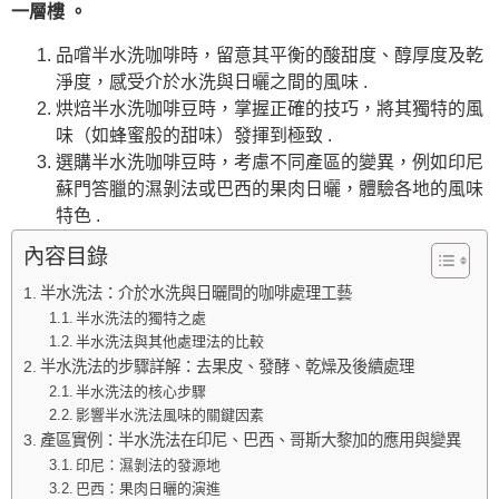
一層樓 。
品嚐半水洗咖啡時，留意其平衡的酸甜度、醇厚度及乾
淨度，感受介於水洗與日曬之間的風味 .
烘焙半水洗咖啡豆時，掌握正確的技巧，將其獨特的風
味（如蜂蜜般的甜味）發揮到極致 .
選購半水洗咖啡豆時，考慮不同產區的變異，例如印尼
蘇門答臘的濕剝法或巴西的果肉日曬，體驗各地的風味
特色 .
內容目錄
半水洗法：介於水洗與日曬間的咖啡處理工藝
半水洗法的獨特之處
半水洗法與其他處理法的比較
半水洗法的步驟詳解：去果皮、發酵、乾燥及後續處理
半水洗法的核心步驟
影響半水洗法風味的關鍵因素
產區實例：半水洗法在印尼、巴西、哥斯大黎加的應用與變異
印尼：濕剝法的發源地
巴西：果肉日曬的演進