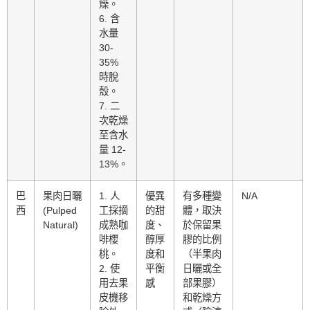
燥。
6. 含
水量
30-
35%
時脫
殼。
7. 二
次乾燥
至含水
量 12-
13%。
巴
果肉日曬
1. 人
優異
有多種變
N/A
西
(Pulped
工採摘
的甜
體，取決
Natural)
成熟咖
度、
於保留果
啡櫻
醇厚
膠的比例
桃。
度和
（半果肉
2. 使
平衡
日曬或全
用去果
感
部果膠）
皮機移
和乾燥方