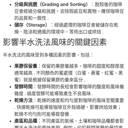
分級與挑選（Grading and Sorting）
：脫殼後的咖啡
豆會經過分級和挑選，去除瑕疵豆和異物，確保咖啡豆
的品質和一致性 .
儲存（Storage）
：經過處理的咖啡豆會被儲存在乾
燥、陰涼和通風的環境中，等待出口或烘焙 .
影響半水洗法風味的關鍵因素
半水洗法的風味受到多種因素的影響，包括：
果膠保留量
：保留的果膠量越多，咖啡的甜度和醇厚度
通常越高 . 不同顏色的蜜處理（白蜜、黃蜜、紅蜜、黑
蜜）就是根據保留果膠的量來區分 .
發酵時間
：發酵時間的長短會影響咖啡的酸度和風味複
雜度 . 過度發酵可能導致產生不良風味 .
乾燥方法
：乾燥的速度和均勻度對咖啡的風味至關重要
. 快速乾燥可能導致咖啡豆外殼過硬，影響烘焙效果；
乾燥不均勻則可能導致發黴 .
產區和品種
：不同產區的氣候、土壤和咖啡品種都會影
響半水洗法的風味表現 . 例如，印尼蘇門答臘的曼特寧