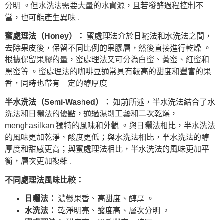
分明 。但水洗法需要大量的水資源，且若發酵過程控制不
當，也可能產生異味 .
蜜處理法（Honey）：
蜜處理法介於日曬法和水洗法之間，
去除果皮後，保留不同比例的果膠層，然後直接進行乾燥 。
根據保留果膠的量，蜜處理法又可分為白蜜、黃蜜、紅蜜和
黑蜜等 。蜜處理法的咖啡豆通常具有較高的甜度和豐富的果
香，同時也帶有一定的醇厚度 .
半水洗法（Semi-Washed）：
如前所述，半水洗法結合了水
洗法和日曬法的優點，通過濕剝工藝和二次乾燥，
menghasilkan 獨特的風味和外觀 。與日曬法相比，半水洗法
的風味更加乾淨，酸度更低；與水洗法相比，半水洗法的醇
厚度和甜感更高；與蜜處理法相比，半水洗法的風味更加平
衡，層次更加複雜 .
不同處理法風味比較：
日曬法：
濃鬱果香、高甜度、醇厚 。
水洗法：
乾淨明亮、酸度高、層次分明 。