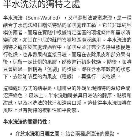
半水洗法的獨特之處
半水洗法（Semi-Washed），又稱濕剝法或蜜處理，是一種
結合了水洗法和日曬法特點的咖啡處理工藝 。它並非單純地
模仿兩者，而是在實踐中根據特定產區的環境條件和需求演
變而來，尤其在印尼的蘇門答臘地區廣泛應用 。半水洗法的
獨特之處在於其處理過程中，咖啡豆並非完全去除果膠後進
行乾燥，也非帶果肉直接日曬，而是在去除果皮和部分果肉
後，保留一定比例的果膠，然後進行初步乾燥 。隨後，咖啡
豆會經過一個稱為「濕剝」的步驟，即在含水率較高的狀態
下，去除咖啡豆的內果皮（種殼），再進行二次乾燥 。
這種處理方式的結果是，咖啡豆的外觀呈現獨特的深綠色或
沼澤綠色 。風味上，半水洗咖啡兼具日曬法的醇厚、黏稠和
甜感，以及水洗法的乾淨和清爽口感 。這使得半水洗咖啡在
風味上具有獨特的複雜性和平衡感 .
半水洗法的關鍵特性：
介於水洗和日曬之間：
結合兩種處理法的優點 。