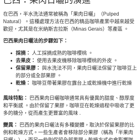
巴西：果肉日曬的演進
在巴西，半水洗法通常被稱為「果肉日曬」（Pulped
Natural）。這種處理方法在巴西的精品咖啡產業中越來越受
歡迎，尤其是在米納斯吉拉斯（Minas Gerais）等產區 。
巴西果肉日曬法的步驟如下：
採摘：
人工採摘成熟的咖啡櫻桃 。
去果皮：
使用去果皮機移除咖啡櫻桃的外皮 。
保留果膠：
與水洗法不同，果肉日曬法保留了咖啡豆上
的部分或全部果膠 。
乾燥：
咖啡豆帶著果膠在露台上或乾燥機中進行乾燥
。
風味特點：
巴西果肉日曬咖啡通常具有優異的甜度、醇厚度
和平衡感 。由於保留了果膠，咖啡豆在乾燥過程中吸收了更
多的糖分，從而產生更豐富的風味 .
變異：
巴西的果肉日曬法有多種變體，取決於保留果膠的比
例和乾燥方式。一些生產者會移除部分果膠（稱為「半果肉
日曬」），而另一些則保留全部果膠。乾燥方式也會影響咖