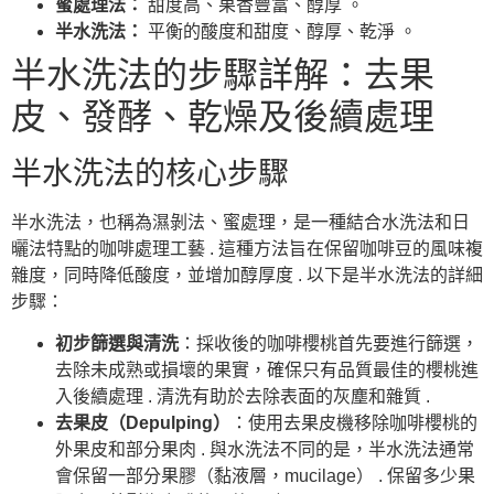
蜜處理法：
甜度高、果香豐富、醇厚 。
半水洗法：
平衡的酸度和甜度、醇厚、乾淨 。
半水洗法的步驟詳解：去果
皮、發酵、乾燥及後續處理
半水洗法的核心步驟
半水洗法，也稱為濕剝法、蜜處理，是一種結合水洗法和日
曬法特點的咖啡處理工藝 . 這種方法旨在保留咖啡豆的風味複
雜度，同時降低酸度，並增加醇厚度 . 以下是半水洗法的詳細
步驟：
初步篩選與清洗
：採收後的咖啡櫻桃首先要進行篩選，
去除未成熟或損壞的果實，確保只有品質最佳的櫻桃進
入後續處理 . 清洗有助於去除表面的灰塵和雜質 .
去果皮（Depulping）
：使用去果皮機移除咖啡櫻桃的
外果皮和部分果肉 . 與水洗法不同的是，半水洗法通常
會保留一部分果膠（黏液層，mucilage） . 保留多少果