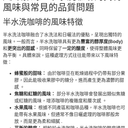
風味與常見的品質問題
半水洗咖啡的風味特徵
半水洗法咖啡融合了水洗法和日曬法的優點，呈現出獨特的
風味。一般而言，半水洗咖啡具有更為
豐富的醇厚度(Body)
和
更突出的甜感
，同時保留了
一定的酸度
，使得整體風味更
為平衡 。具體來說，這種處理方式往往能帶來以下風味特
徵：
蜂蜜般的甜味：
由於咖啡豆在乾燥過程中仍帶有部分果
膠，因此能吸收果膠中的糖分，進而產生更為濃鬱的甜
感 。
焦糖和紅糖的風味：
部分半水洗咖啡會發展出類似焦糖
或紅糖的風味，增添咖啡的複雜度和層次感 。
水果風味：
根據不同產區和咖啡品種，半水洗咖啡也可
能帶有水果風味，但通常不像日曬處理的咖啡那般奔
放，而是更為柔和細膩 .