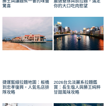
勝王與讓麵煮一會的味蕾
嚴選雙豚與辰拉麵，滿足
驚喜
你的大口吃肉慾望
捷運藍線拉麵地圖：板橋
2026台北淡麗系拉麵鑑
到忠孝復興，人氣名店排
賞：長生塩人與勝王純粹
隊攻略
甘甜風味攻略