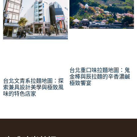
台北重口味拉麵地圖：鬼
金棒與辰拉麵的辛香濃鹹
台北文青系拉麵地圖：探
極致饗宴
索兼具設計美學與極致風
味的特色店家