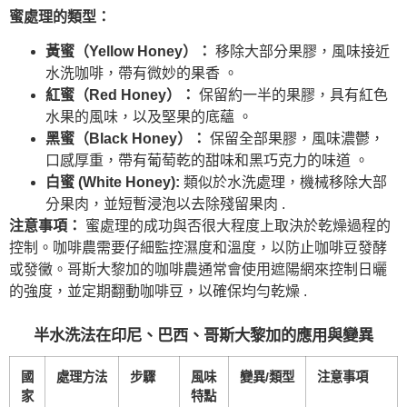
蜜處理的類型：
黃蜜（Yellow Honey）：
移除大部分果膠，風味接近
水洗咖啡，帶有微妙的果香 。
紅蜜（Red Honey）：
保留約一半的果膠，具有紅色
水果的風味，以及堅果的底蘊 。
黑蜜（Black Honey）：
保留全部果膠，風味濃鬱，
口感厚重，帶有葡萄乾的甜味和黑巧克力的味道 。
白蜜 (White Honey):
類似於水洗處理，機械移除大部
分果肉，並短暫浸泡以去除殘留果肉 .
注意事項：
蜜處理的成功與否很大程度上取決於乾燥過程的
控制。咖啡農需要仔細監控濕度和溫度，以防止咖啡豆發酵
或發黴。哥斯大黎加的咖啡農通常會使用遮陽網來控制日曬
的強度，並定期翻動咖啡豆，以確保均勻乾燥 .
半水洗法在印尼、巴西、哥斯大黎加的應用與變異
國
處理方法
步驟
風味
變異/類型
注意事項
家
特點