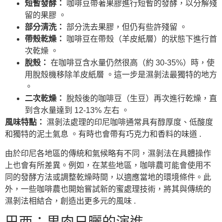
短暫發酵：
咖啡豆帶著果膠進行短暫的發酵，以分解殘
留的果膠 。
部分清洗：
部分洗去果膠，但仍有些許殘留 。
帶殼乾燥：
咖啡豆在帶殼（羊皮紙層）的狀態下進行首
次乾燥 。
脫殼：
在咖啡豆含水量仍然很高（約 30-35%）時，使
用脫殼機移除羊皮紙層 。這一步是濕剝法最獨特的地方
。
二次乾燥：
脫殼後的咖啡豆（生豆）再次進行乾燥，直
到含水量達到 12-13% 左右 。
風味特點：
濕剝法處理的印尼咖啡通常具有醇厚度、低酸度
和獨特的泥土氣息 。有時也會帶有巧克力和香料的味道 .
由於印尼各地區的傳統和氣候略有不同，濕剝法在具體操作
上也會有所差異。例如，在某些地區，咖啡農可能會使用不
同的發酵方法或調整乾燥時間，以適應當地的環境條件。此
外，一些咖啡農也開始嘗試新的蜜處理技術，將其與傳統的
濕剝法相結合，創造出更多元的風味 .