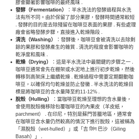
膠會顯著影響咖啡的最終風味 .
發酵（Fermentation）
：半水洗法的發酵過程與水洗
法有所不同。由於保留了部分果膠，發酵時間通常較短
. 發酵的目的是去除殘留在咖啡豆表面的果膠 . 有些處理
廠會省略發酵步驟，直接進入乾燥階段 .
清洗（Washing）
：發酵後，咖啡豆會被清洗以去除剩
餘的果膠和發酵產生的雜質 . 清洗的程度會影響咖啡的
乾淨度和風味 .
乾燥（Drying）
：這是半水洗法中最關鍵的步驟之一 .
咖啡豆通常會先在棚架或水泥地上進行初步乾燥，然後
轉移到高架床上繼續乾燥 . 乾燥過程中需要定期翻動咖
啡豆，以確保均勻乾燥並防止發黴 . 半水洗法的乾燥目
標是將咖啡豆的含水量降至約11-12% .
脫殼（Hulling）
：當咖啡豆乾燥至理想的含水量後，
會使用脫殼機移除包覆咖啡豆的內果皮（羊皮紙，
parchment） . 在印尼，特別是蘇門答臘地區，通常會
在咖啡豆含水量仍然較高的情況下進行脫殼，這被稱為
「濕脫殼（wet-hulled）」或「吉 लिंग 巴沙（Giling
Basah）」 .