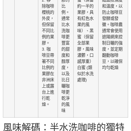
2. 移
膠的
蜜（保留
細監控濕度
除咖啡
比
約一半的
和溫度，以
櫻桃的
例。
果膠，具
防止咖啡豆
外皮，
通常
有紅色水
發酵或發
但保留
比水
果的風
黴。咖啡農
不同比
洗咖
味）、黑
通常會使用
例的果
啡更
蜜（保留
遮陽網來控
膠。
豐富
全部果
制日曬的強
3. 咖
的甜
膠，風味
度，並定期
啡豆帶
度和
濃鬱，口
翻動咖啡
著不同
醇厚
感厚重）
豆，以確保
比例的
度，
白蜜 (類
均勻乾燥
果膠在
以及
似於水洗
非洲床
比日
處理)
上或露
曬咖
台上進
啡更
行乾
乾淨
燥。
的風
味
風味解碼：半水洗咖啡的獨特