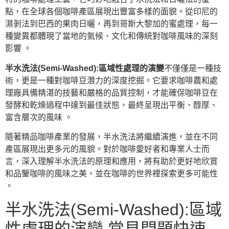
點，在全球各個咖啡產區展現出豐富多樣的面貌。從印尼的
濕剝法到巴西的果肉日曬，再到哥斯大黎加的蜜處理，每一
種變異都體現了當地的氣候、文化和傳統對咖啡風味的深刻
影響 。
半水洗法(Semi-Washed):區域性處理的演變
不僅僅是一種技
術，更是一種對咖啡豆潛力的深度挖掘。它要求咖啡農和處
理廠具備精湛的技藝和嚴格的品質控制，才能確保咖啡豆在
發酵和乾燥過程中達到最佳狀態，最終呈現出平衡、醇厚、
富含層次的風味 。
隨著精品咖啡產業的發展，半水洗法將繼續演進，並在不同
產區展現出更多元的風貌。對於咖啡愛好者和專業人士而
言，深入理解半水洗法的原理和應用，將有助於更好地欣賞
和品鑒咖啡的風味之美，並在咖啡的世界裡探索更多可能性
。
半水洗法(Semi-Washed):區域
性處理的演變 常見問題快速