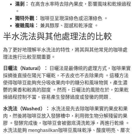
濕剝：
在高含水率時去除內果皮，影響風味和乾燥過程
。
獨特外觀：
咖啡豆呈現深綠色或沼澤綠色 。
複雜風味：
兼具醇厚、甜感和乾淨度 。
半水洗法與其他處理法的比較
為了更好地理解半水洗法的特性，將其與其他常見的咖啡處
理法進行比較至關重要。
日曬法（Natural）：
日曬法是最傳統的處理方式，咖啡果實
採摘後直接在陽光下曬乾，不去皮也不去除果肉 。這種方法
使得咖啡豆能夠充分吸收果肉中的糖分和風味物質，產生濃
鬱的果香和較高的甜度 。然而，日曬法的風險在於，如果乾
燥過程控制不當，容易產生發酵過度或發黴的問題 .
水洗法（Washed）：
水洗法是先去除咖啡果實的果皮和果
肉，然後將咖啡豆放入發酵槽中，利用微生物分解殘留的果
膠 。發酵完成後，咖啡豆會被徹底清洗乾淨，再進行乾燥 。
水洗法能夠 menghasilkan咖啡豆風味乾淨、酸度明亮、層次