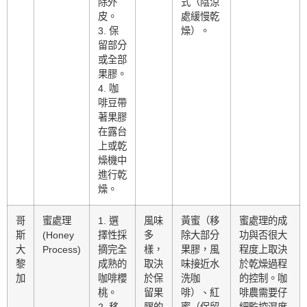
除外
式（陰涼
皮。
處緩慢乾
3. 保
燥）。
留部分
或全部
果膠。
4. 咖
啡豆帶
著果膠
在露台
上或乾
燥機中
進行乾
燥。
哥
蜜處理
1. 選
風味
黃蜜（移
蜜處理的成
斯
(Honey
擇性採
多
除大部分
功與否很大
大
Process)
摘完全
樣，
果膠，風
程度上取決
黎
成熟的
取決
味接近水
於乾燥過程
加
咖啡櫻
於保
洗咖
的控制。咖
桃。
留果
啡）、紅
啡農需要仔