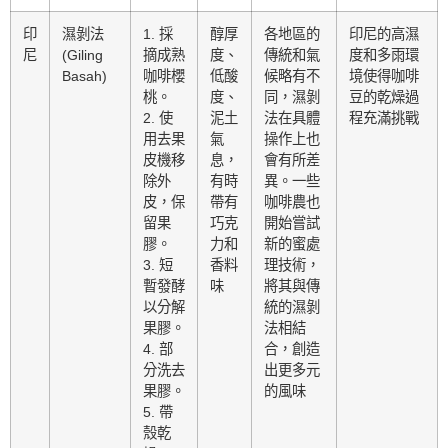
印
濕剝法
1. 採
醇厚
各地區的
印尼的高濕
尼
(Giling
摘成熟
度、
傳統和氣
度和多雨環
Basah)
咖啡櫻
低酸
候略有不
境使得咖啡
桃。
度、
同，濕剝
豆的乾燥過
2. 使
泥土
法在具體
程充滿挑戰
用去果
氣
操作上也
皮機移
息，
會有所差
除外
有時
異。一些
皮，保
帶有
咖啡農也
留果
巧克
開始嘗試
膠。
力和
新的蜜處
3. 短
香料
理技術，
暫發酵
味
將其與傳
以分解
統的濕剝
果膠。
法相結
4. 部
合，創造
分洗去
出更多元
果膠。
的風味
5. 帶
殼乾