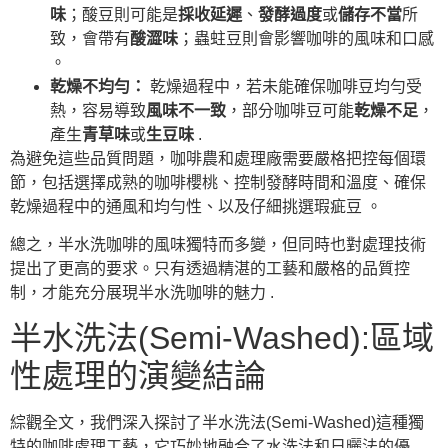
味
；酸豆則可能是
採收延遲
、
發酵過度
或
儲存不當
所
致，會帶有
酸澀味
；蟲蛀豆則會影響咖啡的風味和口感
。
乾燥不均勻：
乾燥過程中，若未能確保咖啡豆均勻受
熱，容易導致
風味不一致
，部分咖啡豆可能
乾燥不足
，
產生
青草味
或
生豆味
.
為避免這些品質問題，咖啡農和處理廠需要嚴格把控每個環
節，包括選擇成熟的咖啡櫻桃、控制發酵時間和溫度、確保
乾燥過程中的通風和均勻性、以及仔細挑選瑕疵豆 。
總之，半水洗咖啡的風味獨特而多變，但同時也對處理技術
提出了更高的要求。只有透過精湛的工藝和嚴格的品質控
制，才能充分展現半水洗咖啡的魅力 .
半水洗法(Semi-Washed):區域
性處理的演變結論
綜觀全文，我們深入探討了半水洗法(Semi-Washed)這種獨
特的咖啡處理工藝，它巧妙地融合了水洗法和日曬法的優