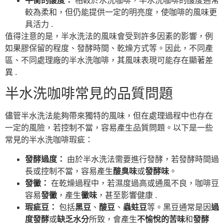
平衡的酸度：
相較於水洗咖啡，半水洗咖啡的酸度通常
較為柔和，但仍能提供一定的明亮度，使咖啡的風味更
具活力 .
值得注意的是，半水洗法的風味會受到許多因素的影響，例
如果膠保留的程度、發酵時間、乾燥方式等。因此，不同產
區、不同處理廠的半水洗咖啡，其風味表現可能存在顯著差
異 .
半水洗咖啡常見的品質問題
儘管半水洗法能夠帶來獨特的風味，但在處理過程中也存在
一定的風險，若控制不當，容易產生品質問題。以下是一些
常見的半水洗咖啡瑕疵：
發酵過度：
由於半水洗法需要進行發酵，若發酵時間過
長或控制不當，容易產生
酸臭味
或
發酵味
。
發黴：
在乾燥過程中，若濕度過高或通風不良，咖啡豆
容易
發黴
，產生
黴味
，甚至影響健康 .
瑕疵豆：
包括
黑豆
、
酸豆
、
蟲蛀豆
等。黑豆通常是因
過
度發酵
或
缺乏水分
所致，會產生
不愉悅的苦味
和
發酵