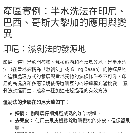
產區實例：半水洗法在印尼、
巴西、哥斯大黎加的應用與變
異
印尼：濕剝法的發源地
印尼，特別是蘇門答臘、蘇拉威西和峇裏島等地，是半水洗
法（在當地被稱為「濕剝法」或 Giling Basah）的傳統產地
。這種處理方式的發展與當地獨特的氣候條件密不可分，印
尼的高濕度和多雨環境使得咖啡豆的乾燥過程充滿挑戰 。濕
剝法應運而生，成為一種加速乾燥過程的有效方法 .
濕剝法的步驟在印尼大致如下：
採摘：
咖啡農仔細挑選成熟的咖啡櫻桃 。
去果皮：
使用去果皮機移除咖啡櫻桃的外皮，但保留果
膠 。