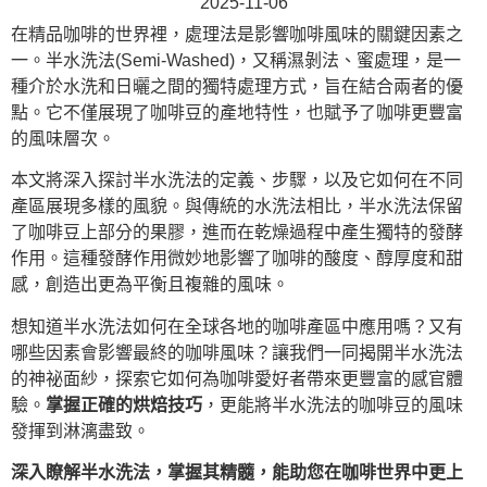
2025-11-06
在精品咖啡的世界裡，處理法是影響咖啡風味的關鍵因素之
一。半水洗法(Semi-Washed)，又稱濕剝法、蜜處理，是一
種介於水洗和日曬之間的獨特處理方式，旨在結合兩者的優
點。它不僅展現了咖啡豆的產地特性，也賦予了咖啡更豐富
的風味層次。
本文將深入探討半水洗法的定義、步驟，以及它如何在不同
產區展現多樣的風貌。與傳統的水洗法相比，半水洗法保留
了咖啡豆上部分的果膠，進而在乾燥過程中產生獨特的發酵
作用。這種發酵作用微妙地影響了咖啡的酸度、醇厚度和甜
感，創造出更為平衡且複雜的風味。
想知道半水洗法如何在全球各地的咖啡產區中應用嗎？又有
哪些因素會影響最終的咖啡風味？讓我們一同揭開半水洗法
的神祕面紗，探索它如何為咖啡愛好者帶來更豐富的感官體
驗。
掌握正確的烘焙技巧
，更能將半水洗法的咖啡豆的風味
發揮到淋漓盡致。
深入瞭解半水洗法，掌握其精髓，能助您在咖啡世界中更上