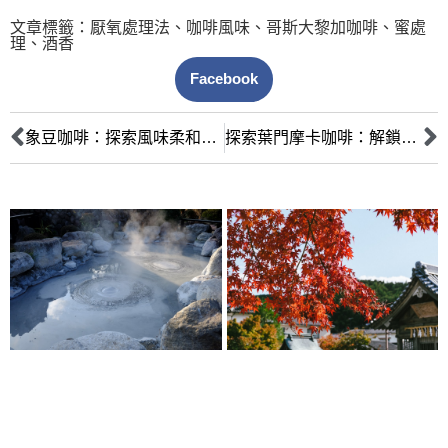
文章標籤：
厭氧處理法
、
咖啡風味
、
哥斯大黎加咖啡
、
蜜處
理
、
酒香
Facebook
象豆咖啡：探索風味柔和的巨型突變豆，解鎖精品咖啡的獨特體驗
探索葉門摩卡咖啡：解鎖古老港口的巧克力風味印記