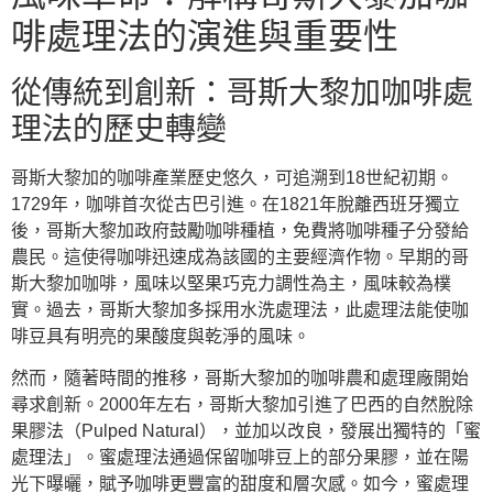
啡處理法的演進與重要性
從傳統到創新：哥斯大黎加咖啡處
理法的歷史轉變
哥斯大黎加的咖啡產業歷史悠久，可追溯到18世紀初期。
1729年，咖啡首次從古巴引進。在1821年脫離西班牙獨立
後，哥斯大黎加政府鼓勵咖啡種植，免費將咖啡種子分發給
農民。這使得咖啡迅速成為該國的主要經濟作物。早期的哥
斯大黎加咖啡，風味以堅果巧克力調性為主，風味較為樸
實。過去，哥斯大黎加多採用水洗處理法，此處理法能使咖
啡豆具有明亮的果酸度與乾淨的風味。
然而，隨著時間的推移，哥斯大黎加的咖啡農和處理廠開始
尋求創新。2000年左右，哥斯大黎加引進了巴西的自然脫除
果膠法（Pulped Natural），並加以改良，發展出獨特的「蜜
處理法」。蜜處理法通過保留咖啡豆上的部分果膠，並在陽
光下曝曬，賦予咖啡更豐富的甜度和層次感。如今，蜜處理