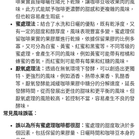
啡果實直接曝曬在陽光下乾燥，讓咖啡豆吸收果肉的風
味。此方式能賦予咖啡更濃鬱的甜感和更複雜的風味，
但也較容易產生瑕疵。
蜜處理法：
結合了水洗和日曬的優點，既有乾淨度，又
有一定的甜度和醇厚度，風味表現豐富多變。蜜處理保
留咖啡果實的果膠層進行乾燥，依據保留果膠的比例多
寡，又可分為白蜜、黃蜜、紅蜜和黑蜜等。不同等級的
蜜處理，會產生不同的風味，例如黃蜜可能帶有柑橘和
蜂蜜的香氣，而紅蜜則可能帶有莓果和紅糖的風味。
厭氧處理法：
透過在無氧環境下發酵，可以創造出更獨
特、更強烈的風味，例如酒香、熱帶水果香、乳酪香
等。厭氧發酵能減緩咖啡果膠中糖分的分解速度，延長
發酵時間，從而發展出更佳的甜味和更平衡的風味。但
厭氧處理的風險較高，若控制不當，容易產生不良的發
酵味。
常見風味誤區：
誤以為所有蜜處理咖啡都很甜：
蜜處理的甜度取決於多
個因素，包括保留的果膠量、日曬時間和咖啡豆本身的