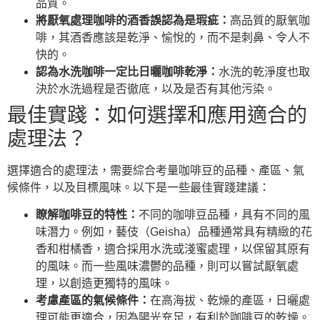
品質。
將厭氧處理咖啡的酒香誤認為是瑕疵：
高品質的厭氧咖
啡，其酒香應該是乾淨、愉悅的，而不是刺鼻、令人不
快的。
認為水洗咖啡一定比日曬咖啡乾淨：
水洗的乾淨度也取
決於水洗過程是否徹底，以及是否有其他污染。
最佳實踐：如何選擇和應用適合的
處理法？
選擇適合的處理法，需要綜合考量咖啡豆的品種、產區、氣
候條件，以及目標風味。以下是一些最佳實踐建議：
瞭解咖啡豆的特性：
不同的咖啡豆品種，具有不同的風
味潛力。例如，藝伎（Geisha）品種通常具有精緻的花
香和柑橘香，適合採用水洗或淺蜜處理，以保留其原有
的風味。而一些風味濃鬱的品種，則可以嘗試厭氧處
理，以創造更獨特的風味。
考慮產區的氣候條件：
在高海拔、乾燥的產區，日曬處
理可能更適合，因為陽光充足，有利於咖啡豆的乾燥。