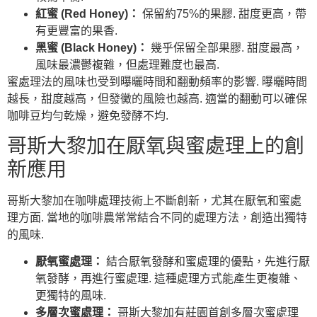
紅蜜 (Red Honey)：
保留約75%的果膠. 甜度更高，帶
有更豐富的果香.
黑蜜 (Black Honey)：
幾乎保留全部果膠. 甜度最高，
風味最濃鬱複雜，但處理難度也最高.
蜜處理法的風味也受到曝曬時間和翻動頻率的影響. 曝曬時間
越長，甜度越高，但發黴的風險也越高. 適當的翻動可以確保
咖啡豆均勻乾燥，避免發酵不均.
哥斯大黎加在厭氧與蜜處理上的創
新應用
哥斯大黎加在咖啡處理技術上不斷創新，尤其在厭氧和蜜處
理方面. 當地的咖啡農常常結合不同的處理方法，創造出獨特
的風味.
厭氧蜜處理：
結合厭氧發酵和蜜處理的優點，先進行厭
氧發酵，再進行蜜處理. 這種處理方式能產生更複雜、
更獨特的風味.
多層次蜜處理：
哥斯大黎加有莊園首創多層次蜜處理