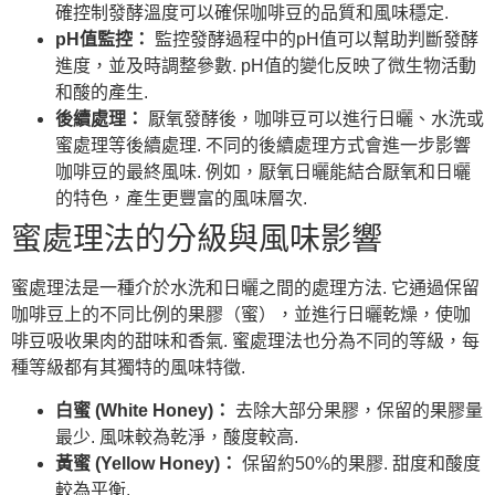
確控制發酵溫度可以確保咖啡豆的品質和風味穩定.
pH值監控：
監控發酵過程中的pH值可以幫助判斷發酵
進度，並及時調整參數. pH值的變化反映了微生物活動
和酸的產生.
後續處理：
厭氧發酵後，咖啡豆可以進行日曬、水洗或
蜜處理等後續處理. 不同的後續處理方式會進一步影響
咖啡豆的最終風味. 例如，厭氧日曬能結合厭氧和日曬
的特色，產生更豐富的風味層次.
蜜處理法的分級與風味影響
蜜處理法是一種介於水洗和日曬之間的處理方法. 它通過保留
咖啡豆上的不同比例的果膠（蜜），並進行日曬乾燥，使咖
啡豆吸收果肉的甜味和香氣. 蜜處理法也分為不同的等級，每
種等級都有其獨特的風味特徵.
白蜜 (White Honey)：
去除大部分果膠，保留的果膠量
最少. 風味較為乾淨，酸度較高.
黃蜜 (Yellow Honey)：
保留約50%的果膠. 甜度和酸度
較為平衡.