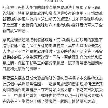
2025-11-07
近年來，哥斯大黎加的咖啡產業在處理法上展現了令人矚目
的創新，特別是厭氧處理和蜜處理等技術的應用，正悄然革
新著咖啡的風味輪廓。這些新興的處理方式不僅為咖啡帶來
了更豐富、更獨特的風味層次，也為咖啡愛好者們帶來了全
新的感官體驗。
厭氧處理法通過控制發酵環境，使得咖啡豆在缺氧的狀態下
進行發酵，進而產生多樣的風味物質，其中尤以酒香最為引
人注目。不同的厭氧處理參數，如發酵時間、溫度等，都會
對最終的風味產生顯著影響。同時，蜜處理則介於水洗和日
曬之間，保留了咖啡豆的部分果膠層，賦予咖啡更為甜潤的
口感和更複雜的風味。
想要深入探索哥斯大黎加咖啡的風味奧祕嗎？本文將帶您走
進這個中美洲咖啡強國，一窺厭氧處理和蜜處理如何塑造其
獨特的酒香風味輪廓。在您開始探索之前，不妨先嘗試感受
一下手中咖啡的香氣，或許你能從中發現一絲熱帶水果或花
卉的芬芳。準備好了嗎？讓我們一起踏上這趟風味之旅！