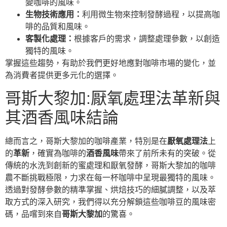
變咖啡的風味。
生物技術應用：
利用微生物來控制發酵過程，以提高咖
啡的品質和風味。
客製化處理：
根據客戶的需求，調整處理參數，以創造
獨特的風味。
掌握這些趨勢，有助於我們更好地應對咖啡市場的變化，並
為消費者提供更多元化的選擇。
哥斯大黎加:厭氧處理法革新與
其酒香風味結論
總而言之，哥斯大黎加的咖啡產業，特別是在
厭氧處理法
上
的
革新
，確實為咖啡的
酒香風味
帶來了前所未有的突破。從
傳統的水洗到創新的蜜處理和厭氧發酵，哥斯大黎加的咖啡
農不斷挑戰極限，力求在每一杯咖啡中呈現最獨特的風味。
透過對發酵參數的精準掌握、烘焙技巧的細膩調整，以及萃
取方式的深入研究，我們得以充分解鎖這些咖啡豆的風味密
碼，品嚐到來自
哥斯大黎加
的驚喜。