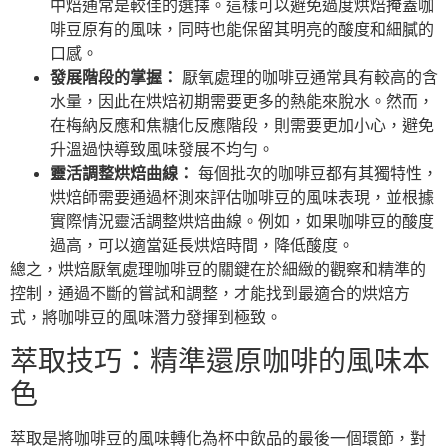
中焙通常是較佳的選擇。這樣可以避免過度烘焙掩蓋咖
啡豆原有的風味，同時也能保留其明亮的酸度和細膩的
口感。
發展階段的掌握：
厭氧處理的咖啡豆通常具有較高的含
水量，因此在烘焙初期需要更多的熱能來脫水。然而，
在梅納反應和焦糖化反應階段，則需要更加小心，避免
升溫過快導致風味發展不均勻。
靈活調整烘焙曲線：
每個批次的咖啡豆都有其獨特性，
烘焙師需要通過杯測來評估咖啡豆的風味表現，並根據
實際情況靈活調整烘焙曲線。例如，如果咖啡豆的酸度
過高，可以適當延長烘焙時間，降低酸度。
總之，烘焙厭氧處理咖啡豆的關鍵在於細緻的觀察和精準的
控制，通過不斷的嘗試和調整，才能找到最適合的烘焙方
式，將咖啡豆的風味潛力發揮到極致。
萃取技巧：精準還原咖啡的風味本
色
萃取是將咖啡豆的風味轉化為杯中飲品的最後一個環節，對