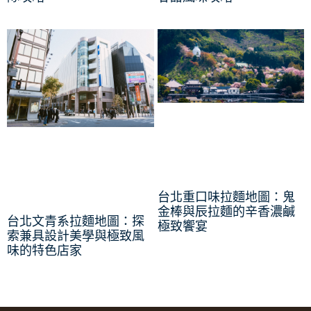
台北重口味拉麵地圖：鬼
金棒與辰拉麵的辛香濃鹹
台北文青系拉麵地圖：探
極致饗宴
索兼具設計美學與極致風
味的特色店家