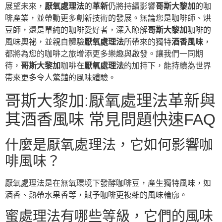
展望未來，
厭氧處理法
的
革新
仍將持續影響
哥斯大黎加
的咖
啡產業，並帶動更多創新技術的發展。無論您是咖啡師、烘
豆師，還是單純的咖啡愛好者，深入瞭解
哥斯大黎加
咖啡的
風味奧祕，並親自體驗
厭氧處理法
所帶來的獨特
酒香風味
，
都將為您的咖啡之旅增添更多樂趣與啟發。讓我們一同期
待，
哥斯大黎加
咖啡在
厭氧處理法
的加持下，能持續為世界
帶來更多令人驚豔的風味體驗。
哥斯大黎加:厭氧處理法革新與
其酒香風味 常見問題快速FAQ
什麼是厭氧處理法，它如何影響咖
啡風味？
厭氧處理法是在無氧環境下發酵咖啡豆，產生獨特風味，如
酒香、熱帶水果香等，賦予咖啡更複雜的風味輪廓。
蜜處理法有哪些等級，它們的風味