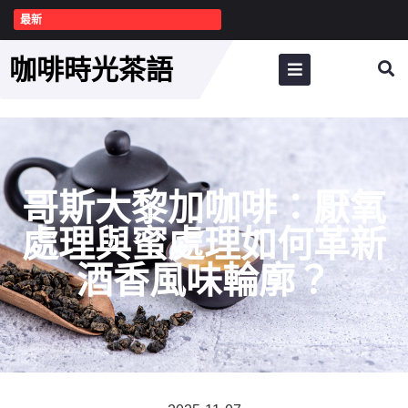
最新
咖啡時光茶語
哥斯大黎加咖啡：厭氧
處理與蜜處理如何革新
酒香風味輪廓？