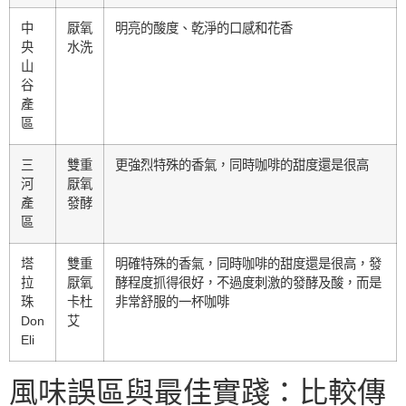
中
厭氧
明亮的酸度、乾淨的口感和花香
央
水洗
山
谷
產
區
三
雙重
更強烈特殊的香氣，同時咖啡的甜度還是很高
河
厭氧
產
發酵
區
塔
雙重
明確特殊的香氣，同時咖啡的甜度還是很高，發
拉
厭氧
酵程度抓得很好，不過度刺激的發酵及酸，而是
珠
卡杜
非常舒服的一杯咖啡
Don
艾
Eli
風味誤區與最佳實踐：比較傳