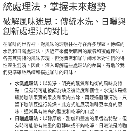
統處理法，掌握未來趨勢
破解風味迷思：傳統水洗、日曬與
創新處理法的對比
在咖啡的世界裡，對風味的理解往往存在許多誤區。傳統的
水洗和日曬處理法，與近年來備受矚目的厭氧和蜜處理法，
各有其獨特的風味表現，但消費者和咖啡師常常對它們的特
性產生混淆。因此，深入瞭解這些處理法的差異，有助於我
們更準確地品嚐和描述咖啡的風味。
水洗處理法：
以乾淨、明亮的酸質和均衡的風味為特
點，但有時可能被認為缺乏複雜度和個性。水洗法是透
過將咖啡果實的果皮和果肉去除，再經過發酵清洗，只
留下咖啡豆進行乾燥。此方式能展現咖啡豆本身的原
味，通常具有較高的酸度和乾淨的口感。
日曬處理法：
以醇厚度、甜感和豐富的果香為特點，但
有時可能帶有較重的發酵味或不夠乾淨。日曬法是將咖