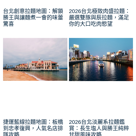
台北創意拉麵地圖：解鎖
2026台北極致肉盛拉麵：
勝王與讓麵煮一會的味蕾
嚴選雙豚與辰拉麵，滿足
驚喜
你的大口吃肉慾望
捷運藍線拉麵地圖：板橋
2026台北淡麗系拉麵鑑
到忠孝復興，人氣名店排
賞：長生塩人與勝王純粹
隊攻略
甘甜風味攻略