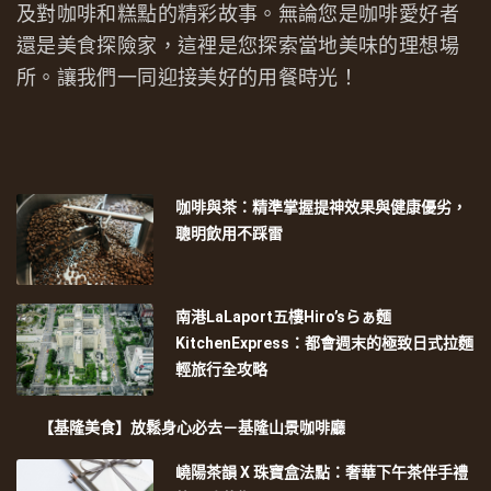
及對咖啡和糕點的精彩故事。無論您是咖啡愛好者
還是美食探險家，這裡是您探索當地美味的理想場
所。讓我們一同迎接美好的用餐時光！
咖啡與茶：精準掌握提神效果與健康優劣，
聰明飲用不踩雷
南港LaLaport五樓Hiro’sらぁ麵
KitchenExpress：都會週末的極致日式拉麵
輕旅行全攻略
【基隆美食】放鬆身心必去－基隆山景咖啡廳
嶢陽茶韻 X 珠寶盒法點：奢華下午茶伴手禮