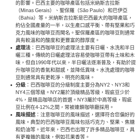
的影響。巴西主要的咖啡產區包括米納斯吉拉斯
（Minas Gerais）、聖保羅（São Paulo）和巴伊亞
（Bahia）等。米納斯吉拉斯是巴西最大的咖啡產區，
約佔全國產量的一半，以生產口感平衡、帶有堅果和巧
克力風味的咖啡豆而聞名。聖保羅產區的咖啡豆則通常
具有較溫和的酸度和更豐富的醇厚度。
處理法
：巴西咖啡豆的處理法主要有日曬、水洗和半日
曬三種。傳統的日曬處理法容易使咖啡豆帶有土味和木
味，但自1990年代以來，半日曬法逐漸普及，有助於提
升咖啡豆的香氣和甜感，並降低異味。水洗處理的咖啡
豆則通常具有更乾淨、明亮的風味。
分級
：巴西咖啡豆的分級制度主要分為NY2、NY3和
NY4三個等級。NY2屬於頂級精品等級，瑕疵豆少於
4%，是精品咖啡店的首選。NY3屬於中高等級，瑕疵
豆比例在4-12%之間，常被連鎖咖啡廳採用。
風味描述
：注意咖啡豆的風味描述，選擇符合您偏好的
風味。典型的巴西咖啡豆風味包括巧克力、堅果、焦糖
和奶油等。近年來，巴西也出現了許多精品咖啡豆，具
有更複雜的風味，例如花果香等。