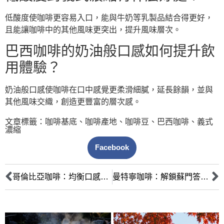
低酸度使咖啡更容易入口，能與牛奶等乳製品結合得更好，
且能讓咖啡中的其他風味更突出，提升風味層次。
巴西咖啡的奶油般口感如何提升飲
用體驗？
奶油般口感使咖啡在口中感覺更柔滑細膩，延長餘韻，並與
其他風味交織，創造更豐富的層次感。
文章標籤：
咖啡基底
、
咖啡產地
、
咖啡豆
、
巴西咖啡
、
義式
濃縮
Facebook
哥倫比亞咖啡：均衡口感與堅果香氣的完美演繹 (深入產區、處理法)
曼特寧咖啡：解鎖蘇門答臘Giling Basah濕刨法的泥土草本風味密碼