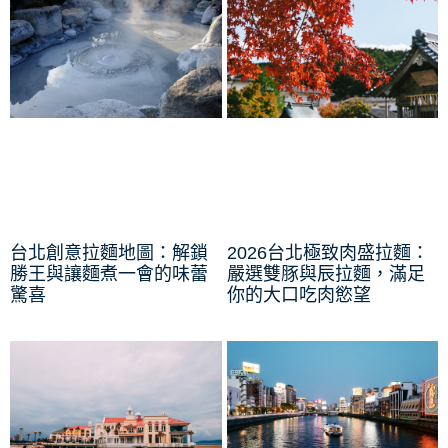
台北創意拉麵地圖：解鎖
2026台北極致肉盛拉麵：
勝王與讓麵煮一會的味蕾
嚴選雙豚與辰拉麵，滿足
驚喜
你的大口吃肉慾望