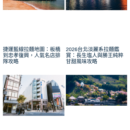
捷運藍線拉麵地圖：板橋
2026台北淡麗系拉麵鑑
到忠孝復興，人氣名店排
賞：長生塩人與勝王純粹
隊攻略
甘甜風味攻略