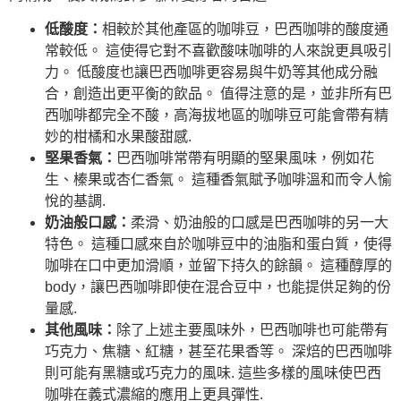
低酸度：
相較於其他產區的咖啡豆，巴西咖啡的酸度通
常較低。 這使得它對不喜歡酸味咖啡的人來說更具吸引
力。 低酸度也讓巴西咖啡更容易與牛奶等其他成分融
合，創造出更平衡的飲品。 值得注意的是，並非所有巴
西咖啡都完全不酸，高海拔地區的咖啡豆可能會帶有精
妙的柑橘和水果酸甜感.
堅果香氣：
巴西咖啡常帶有明顯的堅果風味，例如花
生、榛果或杏仁香氣。 這種香氣賦予咖啡溫和而令人愉
悅的基調.
奶油般口感：
柔滑、奶油般的口感是巴西咖啡的另一大
特色。 這種口感來自於咖啡豆中的油脂和蛋白質，使得
咖啡在口中更加滑順，並留下持久的餘韻。 這種醇厚的
body，讓巴西咖啡即使在混合豆中，也能提供足夠的份
量感.
其他風味：
除了上述主要風味外，巴西咖啡也可能帶有
巧克力、焦糖、紅糖，甚至花果香等。 深焙的巴西咖啡
則可能有黑糖或巧克力的風味. 這些多樣的風味使巴西
咖啡在義式濃縮的應用上更具彈性.