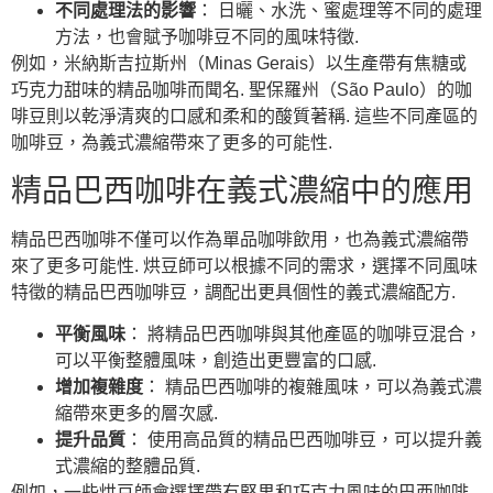
不同處理法的影響
： 日曬、水洗、蜜處理等不同的處理
方法，也會賦予咖啡豆不同的風味特徵.
例如，米納斯吉拉斯州（Minas Gerais）以生產帶有焦糖或
巧克力甜味的精品咖啡而聞名. 聖保羅州（São Paulo）的咖
啡豆則以乾淨清爽的口感和柔和的酸質著稱. 這些不同產區的
咖啡豆，為義式濃縮帶來了更多的可能性.
精品巴西咖啡在義式濃縮中的應用
精品巴西咖啡不僅可以作為單品咖啡飲用，也為義式濃縮帶
來了更多可能性. 烘豆師可以根據不同的需求，選擇不同風味
特徵的精品巴西咖啡豆，調配出更具個性的義式濃縮配方.
平衡風味
： 將精品巴西咖啡與其他產區的咖啡豆混合，
可以平衡整體風味，創造出更豐富的口感.
增加複雜度
： 精品巴西咖啡的複雜風味，可以為義式濃
縮帶來更多的層次感.
提升品質
： 使用高品質的精品巴西咖啡豆，可以提升義
式濃縮的整體品質.
例如，一些烘豆師會選擇帶有堅果和巧克力風味的巴西咖啡