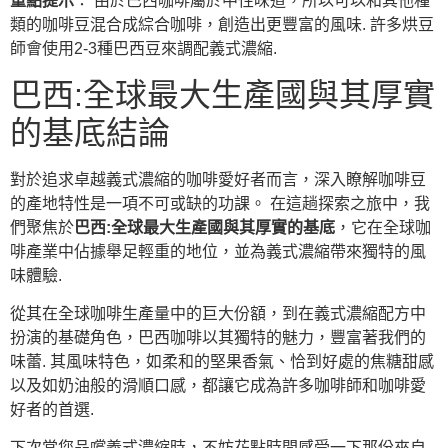
重點提示
： 由於巴西咖啡屬於中性味道，所以可以和其他種
類的咖啡豆混合成綜合咖啡，創造出更豐富的風味. 許多烘豆
師會使用2-3種巴西豆來調配義式濃縮.
巴西:全球最大生產國與其厚實
的基底結論
對於追求卓越義式濃縮的咖啡愛好者而言，深入瞭解咖啡豆
的產地特性是一項不可或缺的功課。 在這趟探索之旅中，我
們聚焦於
巴西:全球最大生產國與其厚實的基底
，它在全球咖
啡產業中佔據舉足輕重的地位，並為義式濃縮帶來獨特的風
味體驗.
從其在全球咖啡生產量中的巨大份額，到在義式濃縮配方中
扮演的基礎角色，巴西咖啡以其獨特的魅力，豐富著我們的
味蕾. 其風味特色，如柔和的堅果香氣、恰到好處的焦糖甜感
以及如奶油般的滑順口感，都讓它成為許多咖啡師和咖啡愛
好者的首選.
下次當您品嚐義式濃縮時，不妨花點時間感受一下那份來自