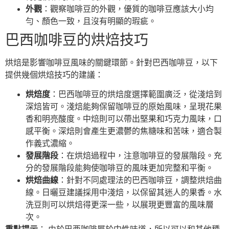
外觀
：觀察咖啡豆的外觀，優質的咖啡豆應該大小均
勻、顏色一致，且沒有明顯的瑕疵。
巴西咖啡豆的烘焙技巧
烘焙是影響咖啡豆風味的關鍵環節。針對巴西咖啡豆，以下
提供幾個烘焙技巧的建議：
烘焙度
：巴西咖啡豆的烘焙度選擇範圍廣泛，從淺焙到
深焙皆可。淺焙能夠保留咖啡豆的原始風味，呈現花果
香和明亮酸度。中焙則可以帶出堅果和巧克力風味，口
感平衡。深焙則會產生更濃鬱的焦糖味和苦味，適合製
作義式濃縮。
發展階段
：在烘焙過程中，注意咖啡豆的發展階段。充
分的發展階段能夠使咖啡豆的風味更加完整和平衡。
烘焙曲線
：針對不同處理法的巴西咖啡豆，調整烘焙曲
線。日曬豆建議採用中淺焙，以保留其迷人的果香。水
洗豆則可以烘焙得更深一些，以展現更豐富的風味層
次。