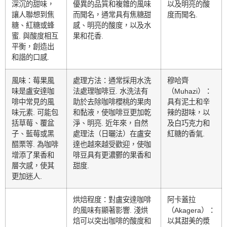
深沉的甜味，
優異的品質和複雜的風味
以及明亮的酸
讓人聯想到焦
而聞名，通常具有焦糖甜
度而聞名.
糖、紅糖或蜂
感、明亮的酸度，以及水
蜜. 與酸度相互
果和花香.
平衡，創造出
和諧的口感.
風味：莓果風
處理方法：通常採用水洗
穆哈齊
味是盧安達咖
法處理咖啡豆. 水洗法有
（Muhazi）：
啡中常見的風
助於去除咖啡櫻桃的果肉
具有泥土和辛
味元素. 可能包
和黏液，使咖啡豆更加乾
辣的甜味，以
括草莓、覆盆
淨、明亮. 近年來，自然
及白巧克力和
子、藍莓或黑
處理法（日曬法）在盧安
紅糖的香氣.
醋栗等. 為咖啡
達也越來越受歡迎，使咖
增添了果香和
啡豆具有更濃鬱的果香和
層次感，使其
甜度.
更加迷人.
烘焙程度：對盧安達咖啡
阿卡蓋拉
的風味有顯著影響. 淺烘
（Akagera）：
焙可以突出咖啡的酸度和
以其甜美的漿