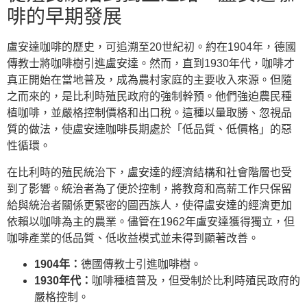
啡的早期發展
盧安達咖啡的歷史，可追溯至20世紀初。約在1904年，德國
傳教士將咖啡樹引進盧安達。然而，直到1930年代，咖啡才
真正開始在當地普及，成為農村家庭的主要收入來源。但隨
之而來的，是比利時殖民政府的強制幹預。他們強迫農民種
植咖啡，並嚴格控制價格和出口稅。這種以量取勝、忽視品
質的做法，使盧安達咖啡長期處於「低品質、低價格」的惡
性循環。
在比利時的殖民統治下，盧安達的經濟結構和社會階層也受
到了影響。統治者為了便於控制，將教育和高薪工作只保留
給與統治者關係更緊密的圖西族人，使得盧安達的經濟更加
依賴以咖啡為主的農業。儘管在1962年盧安達獲得獨立，但
咖啡產業的低品質、低收益模式並未得到顯著改善。
1904年：
德國傳教士引進咖啡樹。
1930年代：
咖啡種植普及，但受制於比利時殖民政府的
嚴格控制。