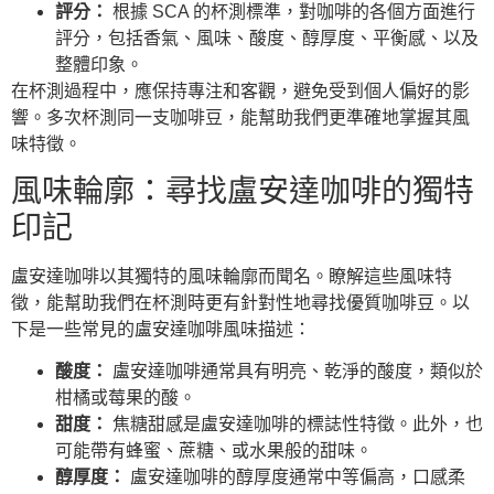
評分：
根據 SCA 的杯測標準，對咖啡的各個方面進行
評分，包括香氣、風味、酸度、醇厚度、平衡感、以及
整體印象。
在杯測過程中，應保持專注和客觀，避免受到個人偏好的影
響。多次杯測同一支咖啡豆，能幫助我們更準確地掌握其風
味特徵。
風味輪廓：尋找盧安達咖啡的獨特
印記
盧安達咖啡以其獨特的風味輪廓而聞名。瞭解這些風味特
徵，能幫助我們在杯測時更有針對性地尋找優質咖啡豆。以
下是一些常見的盧安達咖啡風味描述：
酸度：
盧安達咖啡通常具有明亮、乾淨的酸度，類似於
柑橘或莓果的酸。
甜度：
焦糖甜感是盧安達咖啡的標誌性特徵。此外，也
可能帶有蜂蜜、蔗糖、或水果般的甜味。
醇厚度：
盧安達咖啡的醇厚度通常中等偏高，口感柔