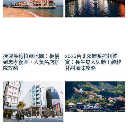
捷運藍線拉麵地圖：板橋
2026台北淡麗系拉麵鑑
到忠孝復興，人氣名店排
賞：長生塩人與勝王純粹
隊攻略
甘甜風味攻略