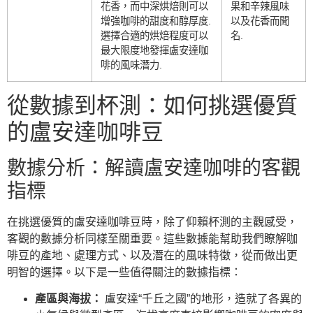
花香，而中深烘焙則可以
果和辛辣風味
增強咖啡的甜度和醇厚度.
以及花香而聞
選擇合適的烘焙程度可以
名.
最大限度地發揮盧安達咖
啡的風味潛力.
從數據到杯測：如何挑選優質
的盧安達咖啡豆
數據分析：解讀盧安達咖啡的客觀
指標
在挑選優質的盧安達咖啡豆時，除了仰賴杯測的主觀感受，
客觀的數據分析同樣至關重要。這些數據能幫助我們瞭解咖
啡豆的產地、處理方式、以及潛在的風味特徵，從而做出更
明智的選擇。以下是一些值得關注的數據指標：
產區與海拔：
盧安達“千丘之國”的地形，造就了各異的