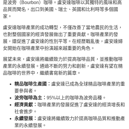
是波旁（Bourbon）咖啡。盧安達咖啡以其獨特的風味和高
品質而聞名，出口到美國、瑞士、英國和比利時等多個國
家。
盧安達咖啡產業的成功轉型，不僅改善了當地農民的生活，
也對整個國家的經濟發展做出了重要貢獻。咖啡產業的發
展，還促進了盧安達的性別平等。在經歷戰亂後，盧安達婦
女開始在咖啡產業中扮演越來越重要的角色。
展望未來，盧安達將繼續致力於提高咖啡品質，並推動咖啡
產業的永續發展。通過不斷的努力和創新，盧安達有望在精
品咖啡的世界中，繼續書寫新的篇章。
精品咖啡生產國：
盧安達已成為全球精品咖啡產業的重
要參與者。
波旁咖啡為主：
95%以上的咖啡為波旁品種。
經濟貢獻：
咖啡產業的發展促進了盧安達的經濟增長和
社會進步。
永續發展：
盧安達將繼續致力於提高咖啡品質和推動產
業的永續發展。