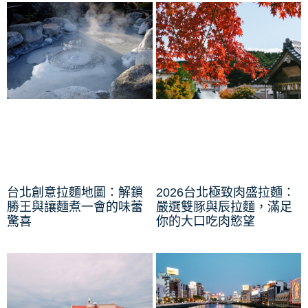
台北創意拉麵地圖：解鎖
2026台北極致肉盛拉麵：
勝王與讓麵煮一會的味蕾
嚴選雙豚與辰拉麵，滿足
驚喜
你的大口吃肉慾望