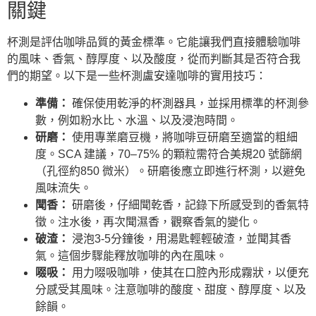
關鍵
杯測是評估咖啡品質的黃金標準。它能讓我們直接體驗咖啡
的風味、香氣、醇厚度、以及酸度，從而判斷其是否符合我
們的期望。以下是一些杯測盧安達咖啡的實用技巧：
準備：
確保使用乾淨的杯測器具，並採用標準的杯測參
數，例如粉水比、水溫、以及浸泡時間。
研磨：
使用專業磨豆機，將咖啡豆研磨至適當的粗細
度。SCA 建議，70–75% 的顆粒需符合美規20 號篩網
（孔徑約850 微米）。研磨後應立即進行杯測，以避免
風味流失。
聞香：
研磨後，仔細聞乾香，記錄下所感受到的香氣特
徵。注水後，再次聞濕香，觀察香氣的變化。
破渣：
浸泡3-5分鐘後，用湯匙輕輕破渣，並聞其香
氣。這個步驟能釋放咖啡的內在風味。
啜吸：
用力啜吸咖啡，使其在口腔內形成霧狀，以便充
分感受其風味。注意咖啡的酸度、甜度、醇厚度、以及
餘韻。