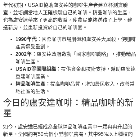
年代初期，USAID協助盧安達的咖啡生產者建立杯測實驗
室，並培訓當地人正確檢驗自己的咖啡。精品咖啡的生產，
也為盧安達帶來了更高的收益，使農民能夠送孩子上學、建
造新房，並重新投資於自己的咖啡園。
1990年代：
國際咖啡市場崩盤和盧安達大屠殺，使咖啡
產業遭受重創。
2002年：
盧安達政府啟動「國家咖啡戰略」，推動精品
咖啡生產。
USAID等國際組織：
提供資金和技術支持，幫助盧安達
重建咖啡產業。
精品咖啡生產：
提高咖啡品質，增加農民收入，改善當
地社區的生活。
今日的盧安達咖啡：精品咖啡的新
星
如今，盧安達已經成為全球精品咖啡產業中一顆冉冉升起的
新星。全國約有50萬個小型咖啡農場，其中95%以上種植的