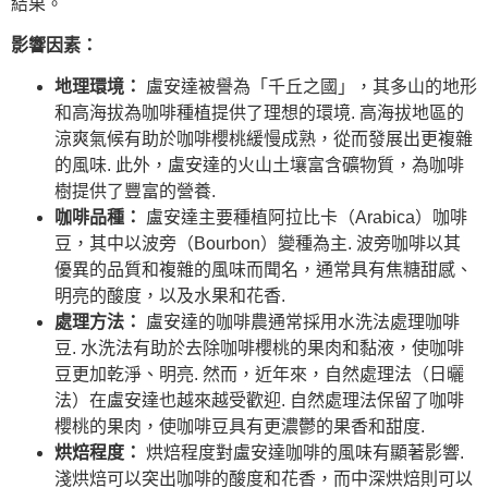
結果。
影響因素：
地理環境：
盧安達被譽為「千丘之國」，其多山的地形
和高海拔為咖啡種植提供了理想的環境. 高海拔地區的
涼爽氣候有助於咖啡櫻桃緩慢成熟，從而發展出更複雜
的風味. 此外，盧安達的火山土壤富含礦物質，為咖啡
樹提供了豐富的營養.
咖啡品種：
盧安達主要種植阿拉比卡（Arabica）咖啡
豆，其中以波旁（Bourbon）變種為主. 波旁咖啡以其
優異的品質和複雜的風味而聞名，通常具有焦糖甜感、
明亮的酸度，以及水果和花香.
處理方法：
盧安達的咖啡農通常採用水洗法處理咖啡
豆. 水洗法有助於去除咖啡櫻桃的果肉和黏液，使咖啡
豆更加乾淨、明亮. 然而，近年來，自然處理法（日曬
法）在盧安達也越來越受歡迎. 自然處理法保留了咖啡
櫻桃的果肉，使咖啡豆具有更濃鬱的果香和甜度.
烘焙程度：
烘焙程度對盧安達咖啡的風味有顯著影響.
淺烘焙可以突出咖啡的酸度和花香，而中深烘焙則可以