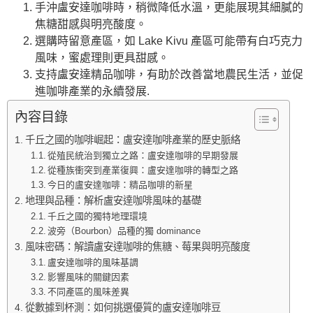
手沖盧安達咖啡時，稍微降低水溫，更能展現其細膩的
焦糖甜感與明亮酸度。
選購時留意產區，如 Lake Kivu 產區可能帶有白巧克力
風味，蜜處理則更具甜感。
支持盧安達精品咖啡，有助於改善當地農民生活，並促
進咖啡產業的永續發展.
內容目錄
千丘之國的咖啡崛起：盧安達咖啡產業的歷史脈絡
從殖民統治到獨立之路：盧安達咖啡的早期發展
從種族衝突到產業復興：盧安達咖啡的轉型之路
今日的盧安達咖啡：精品咖啡的新星
地理與品種：解析盧安達咖啡風味的基礎
千丘之國的獨特地理環境
波旁（Bourbon）品種的獨 dominance
風味密碼：解讀盧安達咖啡的焦糖、莓果與明亮酸度
盧安達咖啡的風味基調
影響風味的關鍵因素
不同產區的風味差異
從數據到杯測：如何挑選優質的盧安達咖啡豆