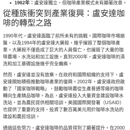
1962年：
盧安達獨立，但咖啡產業模式未有顯著改善。
從種族衝突到產業復興：盧安達咖
啡的轉型之路
1990年代，盧安達面臨了前所未有的挑戰。國際咖啡市場崩
盤，以及1994年的盧安達大屠殺，幾乎摧毀了整個咖啡產
業。大屠殺不僅造成了巨大的人員傷亡，也摧毀了大量的咖
啡農場、水洗站和加工設施。直到2000年，盧安達咖啡的清
洗和加工基礎設施幾乎完全癱瘓。
然而，盧安達並沒有放棄。在政府和國際組織的支持下，盧
安達開始積極推動咖啡產業的復興。2002年，盧安達政府啟
動了「國家咖啡戰略」，鼓勵咖啡農從生產普通等級的咖啡
轉向生產精品咖啡。為此，盧安達投入大量資金建設咖啡水
洗站，並為農民提供相關培訓。美國國際開發署（USAID）
也提供了重要的支持，投資了數百萬美元用於咖啡水洗站的
建設和農民培訓。
通過這些努力，盧安達咖啡的品質得到了顯著提升。在2000