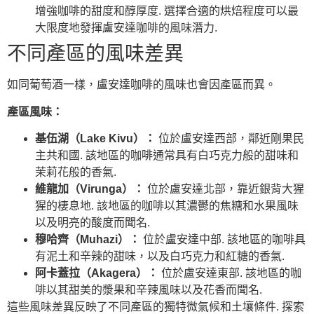
增強咖啡的甜度和醇厚度. 選擇合適的烘焙程度可以最
大限度地發揮盧安達咖啡的風味潛力.
不同產區的風味差異
如同葡萄酒一樣，盧安達咖啡的風味也會因產區而異。
產區風味：
基伍湖（Lake Kivu）：
位於盧安達西部，鄰近剛果民
主共和國. 該地區的咖啡通常具有白巧克力般的甜味和
茉莉花般的香氣.
維龍加（Virunga）：
位於盧安達北部，靠近銀背大猩
猩的棲息地. 該地區的咖啡以其濃鬱的焦糖和水果風味
以及明亮的酸度而聞名.
穆哈齊（Muhazi）：
位於盧安達中部. 該地區的咖啡具
有泥土和辛辣的甜味，以及白巧克力和紅糖的香氣.
阿卡蓋拉（Akagera）：
位於盧安達東部. 該地區的咖
啡以其甜美的漿果和辛辣風味以及花香而聞名.
這些風味差異反映了不同產區的獨特微氣候和土壤條件. 探索