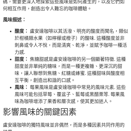
碼，需要更深入地探索這些風味是如何產生的，以及它們如
何相互作用，創造出令人難忘的咖啡體驗。
風味描述：
酸度：
盧安達咖啡以其活潑、明亮的酸度而聞名，類似
於柑橘類水果（如檸檬或橙子）的酸味. 這種酸度並非
刺鼻或令人不悅，而是清爽、乾淨，並賦予咖啡一種活
力感.
甜度：
焦糖甜感是盧安達咖啡的另一個顯著特徵. 這種
甜度並非單純的糖味，而是一種更複雜、更深沉的甜
味，讓人聯想到焦糖、紅糖或蜂蜜. 這種甜味與酸度相
互平衡，創造出和諧的口感。
風味：
莓果風味是盧安達咖啡中常見的風味元素. 這些
風味可能包括草莓、覆盆子、藍莓或黑醋栗等. 莓果風
味為咖啡增添了果香和層次感，使其更加迷人。
影響風味的關鍵因素
盧安達咖啡的獨特風味並非偶然，而是多種因素共同作用的