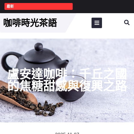
最新
咖啡時光茶語
盧安達咖啡：千丘之國
的焦糖甜感與復興之路