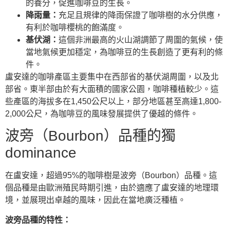
的養分，促進咖啡豆的生長。
降雨量：
充足且規律的降雨保證了咖啡樹的水分供應，
有利於咖啡櫻桃的飽滿度。
基伏湖：
這個非洲最高的火山湖調節了周圍的氣候，使
當地氣候更加穩定，為咖啡豆的生長創造了更有利的條
件。
盧安達的咖啡產區主要集中在西部省的基伏湖周圍，以及北
部省。東半部由於有大面積的國家公園，咖啡種植較少。這
些產區的海拔多在1,450公尺以上，部分地區甚至高達1,800-
2,000公尺，為咖啡豆的風味發展提供了優越的條件。
波旁（Bourbon）品種的獨
dominance
在盧安達，超過95%的咖啡樹是波旁（Bourbon）品種。這
個品種是由歐洲殖民時期引進，由於適應了盧安達的地理環
境，並展現出卓越的風味，因此在當地廣泛種植。
波旁品種的特性：