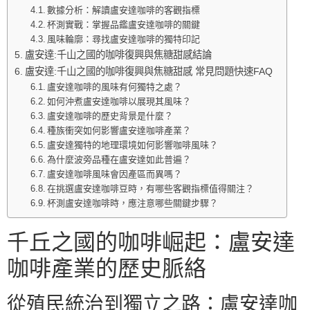
數據分析：解讀盧安達咖啡的客觀指標
杯測實戰：掌握品鑑盧安達咖啡的關鍵
風味輪廓：尋找盧安達咖啡的獨特印記
盧安達:千山之國的咖啡復興與焦糖甜感結論
盧安達:千山之國的咖啡復興與焦糖甜感 常見問題快速FAQ
盧安達咖啡的風味有何獨特之處？
如何沖煮盧安達咖啡以展現其風味？
盧安達咖啡的歷史背景是什麼？
種族衝突如何影響盧安達咖啡產業？
盧安達獨特的地理環境如何影響咖啡風味？
為什麼波旁品種在盧安達如此普遍？
盧安達咖啡風味會因產區而異嗎？
在挑選盧安達咖啡豆時，有哪些客觀指標值得關注？
杯測盧安達咖啡時，應注意哪些關鍵步驟？
千丘之國的咖啡崛起：盧安達
咖啡產業的歷史脈絡
從殖民統治到獨立之路：盧安達咖