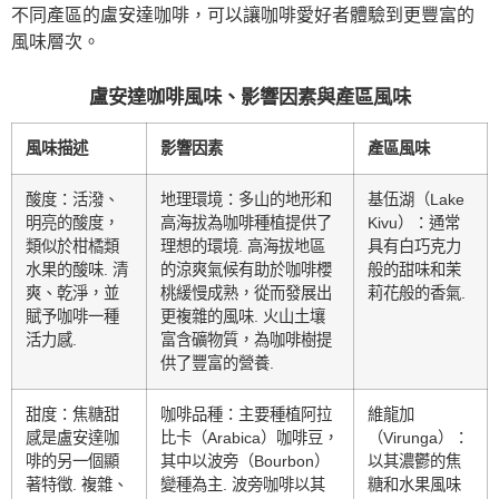
不同產區的盧安達咖啡，可以讓咖啡愛好者體驗到更豐富的
風味層次。
盧安達咖啡風味、影響因素與產區風味
風味描述
影響因素
產區風味
酸度：活潑、
地理環境：多山的地形和
基伍湖（Lake
明亮的酸度，
高海拔為咖啡種植提供了
Kivu）：通常
類似於柑橘類
理想的環境. 高海拔地區
具有白巧克力
水果的酸味. 清
的涼爽氣候有助於咖啡櫻
般的甜味和茉
爽、乾淨，並
桃緩慢成熟，從而發展出
莉花般的香氣.
賦予咖啡一種
更複雜的風味. 火山土壤
活力感.
富含礦物質，為咖啡樹提
供了豐富的營養.
甜度：焦糖甜
咖啡品種：主要種植阿拉
維龍加
感是盧安達咖
比卡（Arabica）咖啡豆，
（Virunga）：
啡的另一個顯
其中以波旁（Bourbon）
以其濃鬱的焦
著特徵. 複雜、
變種為主. 波旁咖啡以其
糖和水果風味