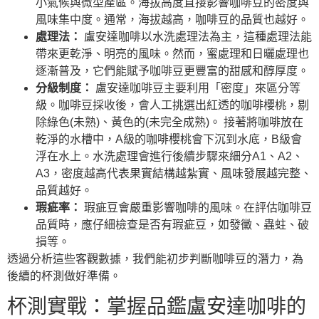
小氣候與微型產區。海拔高度直接影響咖啡豆的密度與
風味集中度。通常，海拔越高，咖啡豆的品質也越好。
處理法：
盧安達咖啡以水洗處理法為主，這種處理法能
帶來更乾淨、明亮的風味。然而，蜜處理和日曬處理也
逐漸普及，它們能賦予咖啡豆更豐富的甜感和醇厚度。
分級制度：
盧安達咖啡豆主要利用「密度」來區分等
級。咖啡豆採收後，會人工挑選出紅透的咖啡櫻桃，剔
除綠色(未熟)、黃色的(未完全成熟)。 接著將咖啡放在
乾淨的水槽中，A級的咖啡櫻桃會下沉到水底，B級會
浮在水上。水洗處理會進行後續步驟來細分A1、A2、
A3，密度越高代表果實結構越紮實、風味發展越完整、
品質越好。
瑕疵率：
瑕疵豆會嚴重影響咖啡的風味。在評估咖啡豆
品質時，應仔細檢查是否有瑕疵豆，如發黴、蟲蛀、破
損等。
透過分析這些客觀數據，我們能初步判斷咖啡豆的潛力，為
後續的杯測做好準備。
杯測實戰：掌握品鑑盧安達咖啡的