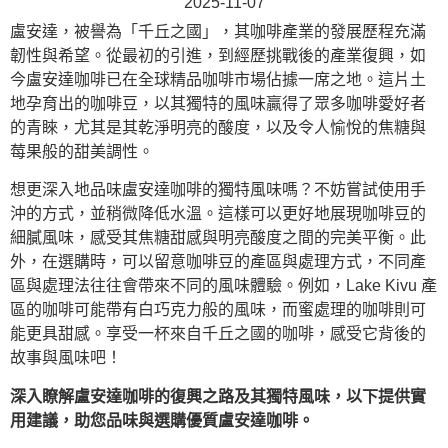
2025-11-07
盧安達，被譽為「千丘之國」，其咖啡產業的發展歷程充滿
韌性與希望。從最初的引進，到經歷挑戰後的產業復興，如
今盧安達咖啡已在全球精品咖啡市場佔據一席之地。這片土
地孕育出的咖啡豆，以其獨特的風味贏得了眾多咖啡愛好者
的青睞，尤其是其乾淨明亮的酸度，以及令人愉悅的焦糖與
莓果般的甜美調性。
想更深入地品味盧安達咖啡的獨特風味嗎？不妨嘗試使用手
沖的方式，並稍微降低水溫。這樣可以更好地展現咖啡豆的
細膩風味，感受其焦糖甜感與明亮酸度之間的完美平衡。此
外，在選購時，可以留意咖啡豆的產區與處理方式，不同產
區與處理法往往會帶來不同的風味體驗。例如，Lake Kivu 產
區的咖啡可能帶有白巧克力般的風味，而蜜處理的咖啡則可
能更具甜感。享受一杯來自千丘之國的咖啡，感受它背後的
故事與風味吧！
深入瞭解盧安達咖啡的復興之路及其獨特風味，以下提供實
用建議，助您品味與選購優質盧安達咖啡。