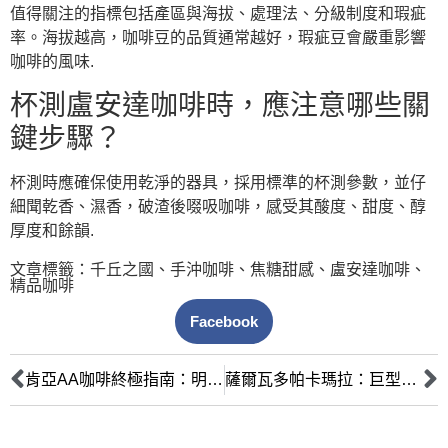
值得關注的指標包括產區與海拔、處理法、分級制度和瑕疵
率。海拔越高，咖啡豆的品質通常越好，瑕疵豆會嚴重影響
咖啡的風味.
杯測盧安達咖啡時，應注意哪些關
鍵步驟？
杯測時應確保使用乾淨的器具，採用標準的杯測參數，並仔
細聞乾香、濕香，破渣後啜吸咖啡，感受其酸度、甜度、醇
厚度和餘韻.
文章標籤：
千丘之國
、
手沖咖啡
、
焦糖甜感
、
盧安達咖啡
、
精品咖啡
Facebook
肯亞AA咖啡終極指南：明亮酸質、黑醋栗風味與嚴格分級全解析
薩爾瓦多帕卡瑪拉：巨型咖啡豆的風味傳奇與產區故事