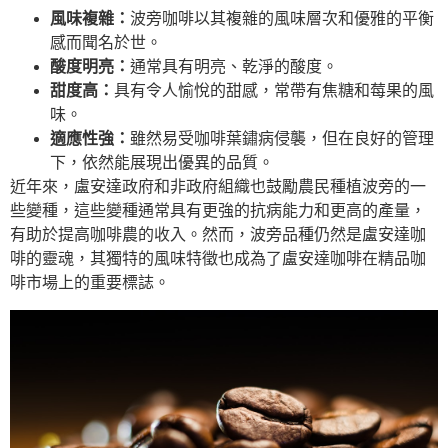
風味複雜：
波旁咖啡以其複雜的風味層次和優雅的平衡
感而聞名於世。
酸度明亮：
通常具有明亮、乾淨的酸度。
甜度高：
具有令人愉悅的甜感，常帶有焦糖和莓果的風
味。
適應性強：
雖然易受咖啡葉鏽病侵襲，但在良好的管理
下，依然能展現出優異的品質。
近年來，盧安達政府和非政府組織也鼓勵農民種植波旁的一
些變種，這些變種通常具有更強的抗病能力和更高的產量，
有助於提高咖啡農的收入。然而，波旁品種仍然是盧安達咖
啡的靈魂，其獨特的風味特徵也成為了盧安達咖啡在精品咖
啡市場上的重要標誌。