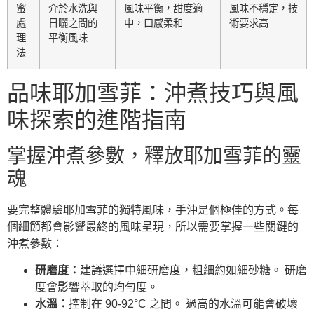
蜜
介於水洗與
風味平衡，甜度適
風味不穩定，技
處
日曬之間的
中，口感柔和
術要求高
理
平衡風味
法
品味耶加雪菲：沖煮技巧與風
味探索的進階指南
掌握沖煮參數，釋放耶加雪菲的靈
魂
要完整體驗耶加雪菲的獨特風味，手沖是個極佳的方式。每
個細節都會影響最終的風味呈現，所以需要掌握一些關鍵的
沖煮參數：
研磨度：
建議選擇中細研磨度，粗細約如細砂糖。 研磨
度會影響萃取的均勻度。
水溫：
控制在 90-92°C 之間。 過高的水溫可能會破壞