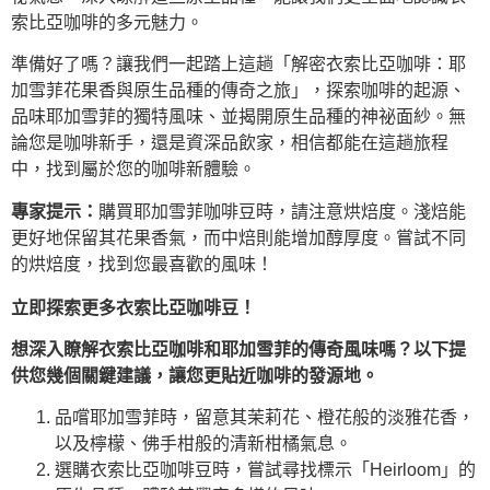
索比亞咖啡的多元魅力。
準備好了嗎？讓我們一起踏上這趟「解密衣索比亞咖啡：耶
加雪菲花果香與原生品種的傳奇之旅」，探索咖啡的起源、
品味耶加雪菲的獨特風味、並揭開原生品種的神祕面紗。無
論您是咖啡新手，還是資深品飲家，相信都能在這趟旅程
中，找到屬於您的咖啡新體驗。
專家提示：
購買耶加雪菲咖啡豆時，請注意烘焙度。淺焙能
更好地保留其花果香氣，而中焙則能增加醇厚度。嘗試不同
的烘焙度，找到您最喜歡的風味！
立即探索更多衣索比亞咖啡豆！
想深入瞭解衣索比亞咖啡和耶加雪菲的傳奇風味嗎？以下提
供您幾個關鍵建議，讓您更貼近咖啡的發源地。
品嚐耶加雪菲時，留意其茉莉花、橙花般的淡雅花香，
以及檸檬、佛手柑般的清新柑橘氣息。
選購衣索比亞咖啡豆時，嘗試尋找標示「Heirloom」的