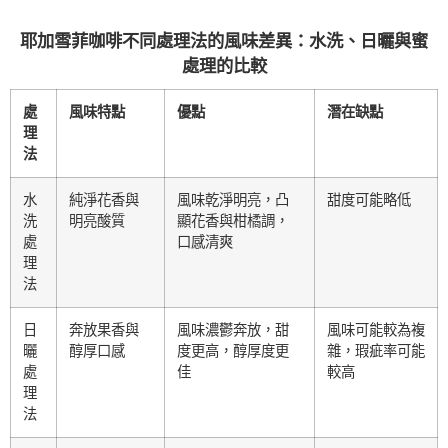
耶加雪菲咖啡不同處理法的風味差異：水洗、日曬與蜜
處理的比較
處
風味特點
優點
潛在缺點
理
法
水
純淨花香與
風味乾淨明亮，凸
甜度可能略低
洗
明亮酸質
顯花香與柑橘調，
處
口感清爽
理
法
日
奔放果香與
風味濃鬱奔放，甜
風味可能較為複
曬
醇厚口感
度更高，醇厚度更
雜，瑕疵率可能
處
佳
較高
理
法