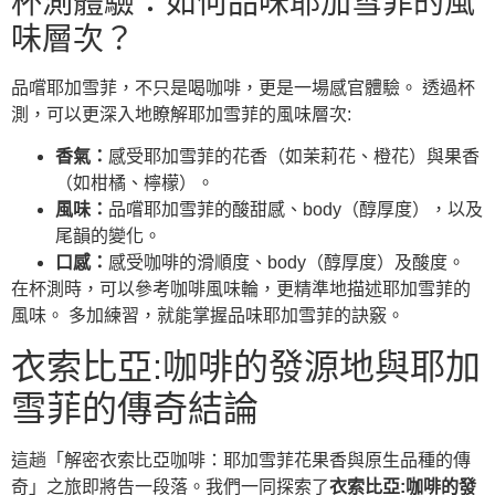
杯測體驗：如何品味耶加雪菲的風
味層次？
品嚐耶加雪菲，不只是喝咖啡，更是一場感官體驗。 透過杯
測，可以更深入地瞭解耶加雪菲的風味層次:
香氣：
感受耶加雪菲的花香（如茉莉花、橙花）與果香
（如柑橘、檸檬）。
風味：
品嚐耶加雪菲的酸甜感、body（醇厚度），以及
尾韻的變化。
口感：
感受咖啡的滑順度、body（醇厚度）及酸度。
在杯測時，可以參考咖啡風味輪，更精準地描述耶加雪菲的
風味。 多加練習，就能掌握品味耶加雪菲的訣竅。
衣索比亞:咖啡的發源地與耶加
雪菲的傳奇結論
這趟「解密衣索比亞咖啡：耶加雪菲花果香與原生品種的傳
奇」之旅即將告一段落。我們一同探索了
衣索比亞:咖啡的發