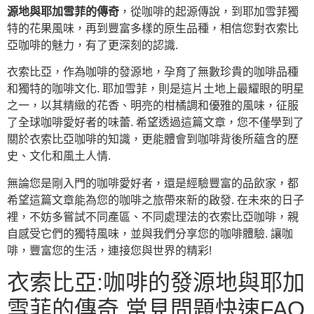
源地與耶加雪菲的傳奇
，從咖啡的起源傳說，到耶加雪菲獨
特的花果風味，再到豐富多樣的原生品種，相信您對衣索比
亞咖啡的魅力，有了更深刻的認識.
衣索比亞，作為咖啡的發源地，孕育了無數珍貴的咖啡品種
和獨特的咖啡文化. 耶加雪菲，則是這片土地上最耀眼的明星
之一，以其精緻的花香、明亮的柑橘調和優雅的風味，征服
了全球咖啡愛好者的味蕾. 希望透過這篇文章，您不僅學到了
關於衣索比亞咖啡的知識，更能體會到咖啡背後所蘊含的歷
史、文化和風土人情.
無論您是剛入門的咖啡愛好者，還是經驗豐富的品飲家，都
希望這篇文章能為您的咖啡之旅帶來新的啟發. 在未來的日子
裡，不妨多嘗試不同產區、不同處理法的衣索比亞咖啡，親
自感受它們的獨特風味，並與我們分享您的咖啡體驗. 讓咖
啡，豐富您的生活，連接您與世界的精彩!
衣索比亞:咖啡的發源地與耶加
雪菲的傳奇 常見問題快速FAQ