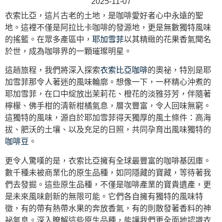
2025-11-07
衣索比亞，這片古老的土地，是咖啡愛好者心中永遠的聖
地。這裡不僅是阿拉比卡咖啡的發源地，更是無數獨特風味
的搖籃。在眾多產區中，
耶加雪菲
以其精緻的花果香氣聞名
於世，成為咖啡界的一顆璀璨明星。
這趟旅程，我們將深入探索
衣索比亞咖啡
的奧祕，特別是耶
加雪菲那令人著迷的風味輪廓。想像一下，一杯精心沖煮的
耶加雪菲，在口中綻放出茉莉花、橙花的淡雅芬芳，伴隨著
檸檬、佛手柑的清新柑橘氣息，層次豐富，令人回味無窮。
這獨特的風味，源自於耶加雪菲得天獨厚的風土條件：高海
拔、肥沃的土壤、以及充足的日照，共同孕育出風味獨特的
咖啡豆
。
更令人驚嘆的是，衣索比亞擁有全球最豐富的咖啡基因庫。
數千種未被商業化的原生品種，如同隱藏的寶藏，等待著我
們去發掘。這些原生品種，不僅是咖啡產業的寶貴遺產，更
是未來風味創新的無限可能。它們各自擁有獨特的風味特
徵，有的帶有熱帶水果的奔放香氣，有的則散發著香料的神
祕氣息。深入瞭解這些原生品種，能讓我們更全面地認識衣