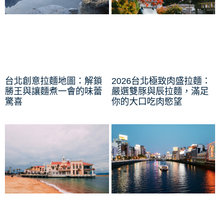
台北創意拉麵地圖：解鎖
2026台北極致肉盛拉麵：
勝王與讓麵煮一會的味蕾
嚴選雙豚與辰拉麵，滿足
驚喜
你的大口吃肉慾望