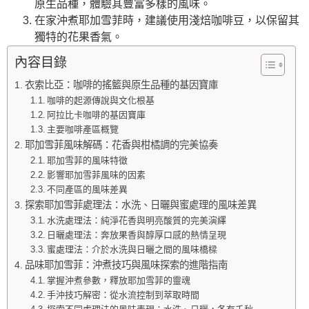
原生品種，體驗其豐富多樣的風味。
在家沖煮耶加雪菲時，建議使用淺焙咖啡豆，以保留其
獨特的花果香氣。
內容目錄
衣索比亞：咖啡的搖籃與原生品種的基因寶庫
咖啡的起源傳說與文化根基
阿拉比卡咖啡的基因寶庫
主要咖啡產區概覽
耶加雪菲風味解碼：花香與柑橘調的完美協奏
耶加雪菲的風味特徵
影響耶加雪菲風味的因素
不同產區的風味差異
探索耶加雪菲處理法：水洗、日曬與蜜處理的風味差異
水洗處理法：純淨花香與明亮酸質的完美演繹
日曬處理法：奔放果香與醇厚口感的熱情呈現
蜜處理法：介於水洗與日曬之間的風味橋樑
品味耶加雪菲：沖煮技巧與風味探索的進階指南
掌握沖煮參數，釋放耶加雪菲的靈魂
手沖技巧解密：從水流控制到萃取時間