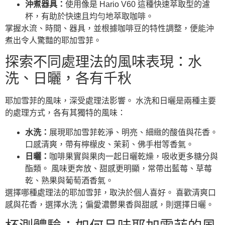
沖煮器具：
使用像是 Hario V60 這種快速萃取型的濾
杯，有助於快速且均勻地萃取咖啡。
掌握水流、時間、器具，並根據咖啡豆的特性調整，便能沖
煮出令人驚豔的耶加雪菲。
探索不同處理法的風味表現：水
洗、日曬，各有千秋
耶加雪菲的風味，深受處理法影響。 水洗和日曬是兩種主要
的處理方式，各有其獨特的風味：
水洗：
展現耶加雪菲乾淨、明亮、細緻的酸值與花香。
口感清爽，帶有檸檬皮、茉莉、佛手柑等香氣。
日曬：
咖啡果實與果肉一起日曬乾燥，吸收更多糖分與
酯類。 風味更奔放、甜感更明顯，常帶出藍莓、草莓
乾、熟果與葡萄酒香氣。
選擇哪種處理法的耶加雪菲，取決於個人喜好。 喜歡清爽口
感與花香，選擇水洗；偏愛濃鬱果香與甜感，則選擇日曬。