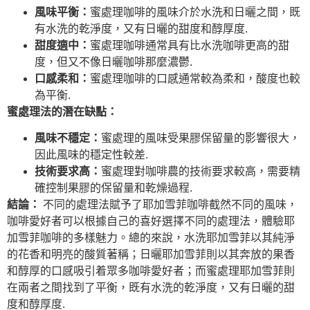
風味平衡：
蜜處理咖啡的風味介於水洗和日曬之間，既
有水洗的乾淨度，又有日曬的甜度和醇厚度.
甜度適中：
蜜處理咖啡通常具有比水洗咖啡更高的甜
度，但又不像日曬咖啡那麼濃鬱.
口感柔和：
蜜處理咖啡的口感通常較為柔和，酸度也較
為平衡.
蜜處理法的潛在缺點：
風味不穩定：
蜜處理的風味受果膠保留量的影響很大，
因此風味的穩定性較差.
技術要求高：
蜜處理對咖啡農的技術要求較高，需要精
確控制果膠的保留量和乾燥過程.
結論：
不同的處理法賦予了耶加雪菲咖啡截然不同的風味，
咖啡愛好者可以根據自己的喜好選擇不同的處理法，體驗耶
加雪菲咖啡的多樣魅力。總的來說，水洗耶加雪菲以其純淨
的花香和明亮的酸質著稱；日曬耶加雪菲則以其奔放的果香
和醇厚的口感吸引着眾多咖啡愛好者；而蜜處理耶加雪菲則
在兩者之間找到了平衡，既有水洗的乾淨度，又有日曬的甜
度和醇厚度.