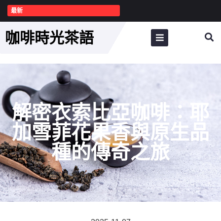
最新
咖啡時光茶語
解密衣索比亞咖啡：耶
加雪菲花果香與原生品
種的傳奇之旅