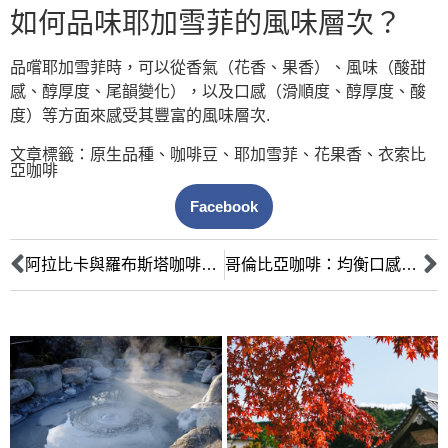
如何品味耶加雪菲的風味層次？
品嚐耶加雪菲時，可以從香氣（花香、果香）、風味（酸甜
感、醇厚度、尾韻變化），以及口感（滑順度、醇厚度、酸
度）等方面來感受其豐富的風味層次.
文章標籤：
原生品種
、
咖啡豆
、
耶加雪菲
、
花果香
、
衣索比
亞咖啡
Facebook
阿拉比卡與羅布斯塔咖啡豆：風味、種植、產量全面解析
哥倫比亞咖啡：均衡口感與堅果香氣的完美演繹 (深入產區、處理法)