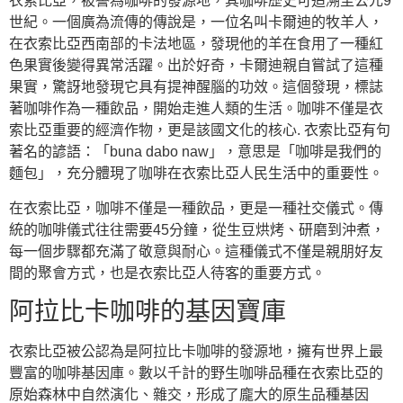
衣索比亞，被譽為咖啡的發源地，其咖啡歷史可追溯至公元9
世紀。一個廣為流傳的傳說是，一位名叫卡爾迪的牧羊人，
在衣索比亞西南部的卡法地區，發現他的羊在食用了一種紅
色果實後變得異常活躍。出於好奇，卡爾迪親自嘗試了這種
果實，驚訝地發現它具有提神醒腦的功效。這個發現，標誌
著咖啡作為一種飲品，開始走進人類的生活。咖啡不僅是衣
索比亞重要的經濟作物，更是該國文化的核心. 衣索比亞有句
著名的諺語：「buna dabo naw」，意思是「咖啡是我們的
麵包」，充分體現了咖啡在衣索比亞人民生活中的重要性。
在衣索比亞，咖啡不僅是一種飲品，更是一種社交儀式。傳
統的咖啡儀式往往需要45分鐘，從生豆烘烤、研磨到沖煮，
每一個步驟都充滿了敬意與耐心。這種儀式不僅是親朋好友
間的聚會方式，也是衣索比亞人待客的重要方式。
阿拉比卡咖啡的基因寶庫
衣索比亞被公認為是阿拉比卡咖啡的發源地，擁有世界上最
豐富的咖啡基因庫。數以千計的野生咖啡品種在衣索比亞的
原始森林中自然演化、雜交，形成了龐大的原生品種基因