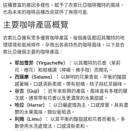
這種豐富的基因多樣性，賦予了衣索比亞咖啡獨特的風味，
也為未來的咖啡品種改良提供了無限可能.
主要咖啡產區概覽
衣索比亞擁有眾多優質咖啡產區，每個產區都因其獨特的地
理環境和氣候條件，孕育出各具特色的咖啡風味。以下是衣
索比亞幾個主要的咖啡產區：
耶加雪菲（Yirgacheffe）：
以其獨特的花香（茉莉
花、橙花）和柑橘調（檸檬、佛手柑）而聞名。
西達摩（Sidamo）：
以鮮明的花果香氣、平衡的酸甜
感著稱，口感清新柔順，帶有柑橘、桃子與紅茶韻味。
谷吉（Guji）：
近年來新興的產區，風味富有多樣的層
次感，通常帶有花香以及更濃厚的水果甜感。
哈拉（Harrar）：
以日曬處理為主，口感厚實，具有濃
鬱的水果風味，類似葡萄酒。
利姆（Limu）：
以其平衡的酸甜感和花香而著名，多
數使用水洗處理法，口感清新柔和。