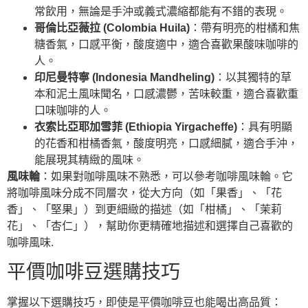
常飲用，無論是手沖或義式濃縮都能有不錯的表現。
哥倫比亞薇拉 (Colombia Huila)
：帶有明亮的柑橘和焦
糖香氣，口感平衡，酸度適中，適合喜歡果酸味咖啡的
人。
印尼曼特寧 (Indonesia Mandheling)
：以其獨特的草
本和泥土風味聞名，口感濃鬱，苦味較重，適合喜歡重
口味咖啡的人。
衣索比亞耶加雪菲 (Ethiopia Yirgacheffe)
：具有明顯
的花香和柑橘香氣，酸度明亮，口感細膩，適合手沖，
能展現其精緻的風味。
風味輪
：如果對咖啡風味不熟悉，可以參考咖啡風味輪。它
將咖啡風味分成不同層次，從大方向（如「果香」、「花
香」、「堅果」）到更細緻的描述（如「柑橘」、「茉莉
花」、「杏仁」），幫助你更精確地描述和選擇自己喜歡的
咖啡風味.
平價咖啡豆選購技巧
掌握以下選購技巧，即使是平價咖啡豆也能喝出高品質：