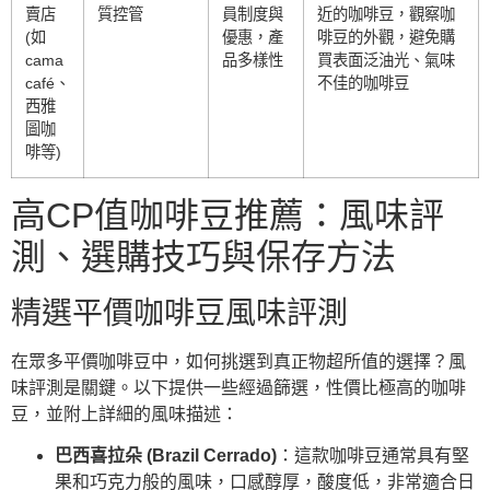
賣店
質控管
員制度與
近的咖啡豆，觀察咖
(如
優惠，產
啡豆的外觀，避免購
cama
品多樣性
買表面泛油光、氣味
café、
不佳的咖啡豆
西雅
圖咖
啡等)
高CP值咖啡豆推薦：風味評
測、選購技巧與保存方法
精選平價咖啡豆風味評測
在眾多平價咖啡豆中，如何挑選到真正物超所值的選擇？風
味評測是關鍵。以下提供一些經過篩選，性價比極高的咖啡
豆，並附上詳細的風味描述：
巴西喜拉朵 (Brazil Cerrado)
：這款咖啡豆通常具有堅
果和巧克力般的風味，口感醇厚，酸度低，非常適合日