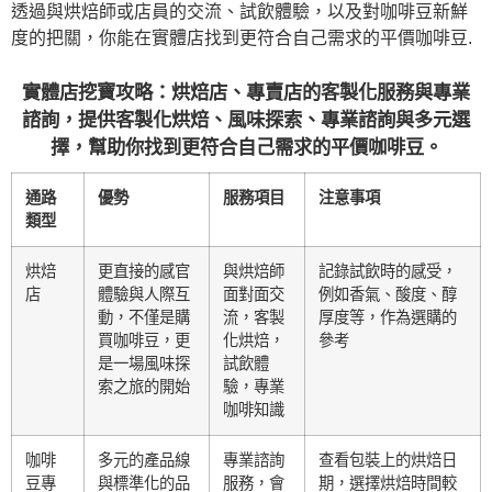
透過與烘焙師或店員的交流、試飲體驗，以及對咖啡豆新鮮
度的把關，你能在實體店找到更符合自己需求的平價咖啡豆.
實體店挖寶攻略：烘焙店、專賣店的客製化服務與專業
諮詢，提供客製化烘焙、風味探索、專業諮詢與多元選
擇，幫助你找到更符合自己需求的平價咖啡豆。
通路
優勢
服務項目
注意事項
類型
烘焙
更直接的感官
與烘焙師
記錄試飲時的感受，
店
體驗與人際互
面對面交
例如香氣、酸度、醇
動，不僅是購
流，客製
厚度等，作為選購的
買咖啡豆，更
化烘焙，
參考
是一場風味探
試飲體
索之旅的開始
驗，專業
咖啡知識
咖啡
多元的產品線
專業諮詢
查看包裝上的烘焙日
豆專
與標準化的品
服務，會
期，選擇烘焙時間較