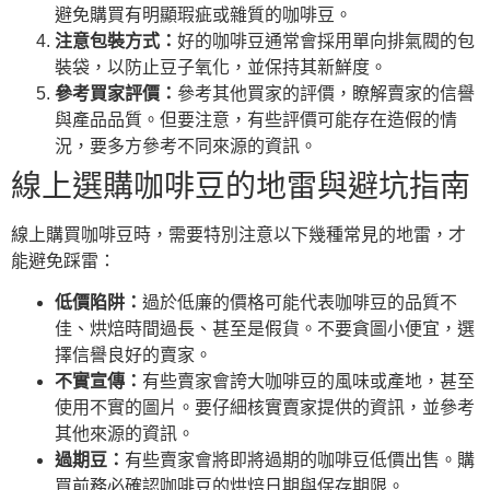
避免購買有明顯瑕疵或雜質的咖啡豆。
注意包裝方式：
好的咖啡豆通常會採用單向排氣閥的包
裝袋，以防止豆子氧化，並保持其新鮮度。
參考買家評價：
參考其他買家的評價，瞭解賣家的信譽
與產品品質。但要注意，有些評價可能存在造假的情
況，要多方參考不同來源的資訊。
線上選購咖啡豆的地雷與避坑指南
線上購買咖啡豆時，需要特別注意以下幾種常見的地雷，才
能避免踩雷：
低價陷阱：
過於低廉的價格可能代表咖啡豆的品質不
佳、烘焙時間過長、甚至是假貨。不要貪圖小便宜，選
擇信譽良好的賣家。
不實宣傳：
有些賣家會誇大咖啡豆的風味或產地，甚至
使用不實的圖片。要仔細核實賣家提供的資訊，並參考
其他來源的資訊。
過期豆：
有些賣家會將即將過期的咖啡豆低價出售。購
買前務必確認咖啡豆的烘焙日期與保存期限。