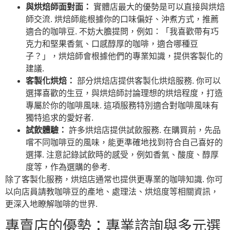
與烘焙師面對面：
實體店最大的優勢是可以直接與烘焙
師交流. 烘焙師能根據你的口味偏好、沖煮方式，推薦
適合的咖啡豆. 不妨大膽提問，例如：「我喜歡帶有巧
克力和堅果香氣、口感醇厚的咖啡，適合哪種豆
子？」，烘焙師會根據他們的專業知識，提供客製化的
建議.
客製化烘焙：
部分烘焙店提供客製化烘焙服務. 你可以
選擇喜歡的生豆，與烘焙師討論理想的烘焙程度，打造
專屬於你的咖啡風味. 這項服務特別適合對咖啡風味有
獨特追求的愛好者.
試飲體驗：
許多烘焙店提供試飲服務. 在購買前，先品
嚐不同咖啡豆的風味，能更準確地找到符合自己喜好的
選擇. 注意記錄試飲時的感受，例如香氣、酸度、醇厚
度等，作為選購的參考.
除了客製化服務，烘焙店通常也提供更專業的咖啡知識. 你可
以向店員請教咖啡豆的產地、處理法、烘焙度等相關資訊，
更深入地瞭解咖啡的世界.
專賣店的優勢：專業諮詢與多元選