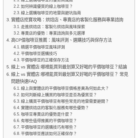
如何辨識優質的線上咖啡豆？
線上選購咖啡豆的地雷與避坑指南
實體店挖寶攻略：烘焙店、專賣店的客製化服務與專業諮詢
走進烘焙店：客製化烘焙與風味探索
專賣店的優勢：專業諮詢與多元選擇
高CP值咖啡豆推薦：風味評測、選購技巧與保存方法
精選平價咖啡豆風味評測
平價咖啡豆選購技巧
平價咖啡豆的正確保存方法
線上 vs 實體店:哪裡能買到最划算又好喝的平價咖啡豆？結論
線上 vs 實體店:哪裡能買到最划算又好喝的平價咖啡豆？ 常見
問題快速FAQ
線上與實體店的平價咖啡豆價格差異為何如此大？
如何判斷線上購買的咖啡豆是否為優質豆？
線上購買平價咖啡豆有哪些常見的地雷需要避開？
實體烘焙店的客製化服務有哪些優勢？
咖啡豆專賣店的優勢是什麼？
有哪些值得推薦的平價咖啡豆？
平價咖啡豆的選購技巧有哪些？
平價咖啡豆應該如何正確保存？