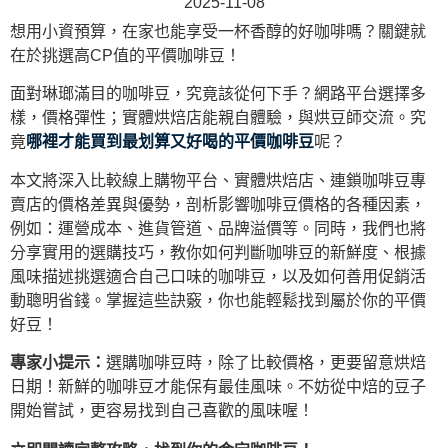
2025-11-08
想用小資預算，在家也能享受一杯香醇的好咖啡嗎？關鍵就
在於挑選高CP值的平價咖啡豆！
面對琳瑯滿目的咖啡豆，究竟該從何下手？網路平台選擇多
樣，價格彈性；實體烘焙店能親自體驗，與烘豆師交流。究
竟
哪裡才能買到最划算又好喝的平價咖啡豆
呢？
本文將深入比較線上購物平台、實體烘焙店、連鎖咖啡豆專
賣店的價格差異與優勢，剖析影響咖啡豆價格的各種因素，
例如：運營成本、進貨管道、品牌溢價等。同時，我們也將
分享實用的選購技巧，教你如何判斷咖啡豆的新鮮度、根據
風味描述挑選適合自己口味的咖啡豆，以及如何善用促銷活
動聰明省錢。掌握這些訣竅，你也能輕鬆找到屬於你的平價
好豆！
專家小提示：
選購咖啡豆時，除了比較價格，更要留意烘焙
日期！新鮮的咖啡豆才能保有最佳風味。不妨從中焙的豆子
開始嘗試，更容易找到自己喜歡的風味喔！