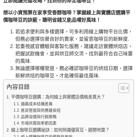
立即閱讀完整攻略，找到你的命定咖啡豆！
想以小資預算在家享受香醇咖啡？掌握線上與實體店選購平
價咖啡豆的訣竅，聰明省錢又能品嚐好風味！
若追求便利與多樣選擇，可多利用線上購物平台比價，
但務必選擇信譽良好的賣家，並留意咖啡豆的新鮮度.
若重視感官體驗與客製化服務，建議走訪實體烘焙店，
把握試飲機會，並與烘豆師交流，找到最符合自己味蕾
的風味.
無論選擇哪種管道，務必確認咖啡豆的烘焙日期，選擇
新鮮烘焙的咖啡豆，才能確保最佳風味.
內容目錄
平價咖啡豆選購：為何線上與實體店價格差異大？
通路成本結構差異
進貨管道與供應鏈長短
品牌溢價與行銷策略
市場供需與季節因素
線上咖啡豆選購祕訣：如何辨識優質豆、避開地雷？
線上選購咖啡豆的優勢與風險