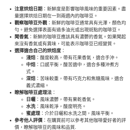
注意烘焙日期
：新鮮度是影響咖啡風味的重要因素。盡
量選擇烘焙日期在一到兩週內的咖啡豆。
觀察咖啡豆外觀
：新鮮的咖啡豆通常具有光澤，顏色均
勻。避免選擇表面有過多油光或出現斑點的咖啡豆。
聞香氣
：新鮮的咖啡豆應該具有濃鬱的香氣。如果聞起
來沒有香氣或有異味，可能表示咖啡豆已經變質。
選擇適合自己的烘焙度
：
淺焙
：酸度較高，帶有花果香氣，適合手沖。
中焙
：口感平衡，酸苦適中，適合多種沖煮方
式。
深焙
：苦味較重，帶有巧克力和焦糖風味，適合
義式濃縮。
瞭解咖啡豆處理法
：
日曬
：風味濃鬱，帶有果乾香氣。
水洗
：風味乾淨，酸度明亮。
蜜處理
：介於日曬和水洗之間，風味平衡。
參考他人評價
：在購買前可以參考其他咖啡愛好者的評
價，瞭解咖啡豆的風味和品質.