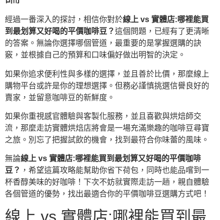
經過一番深入的探討，相信你對於
線上 vs 實體店:哪裡能買
到最划算又好喝的平價咖啡豆？
這個問題，已經有了更清晰
的答案。無論你選擇哪個管道，最重要的是掌握選購的訣
竅，並根據自己的預算和口味偏好做出明智的決定。
如果你追求便利性與多樣的選擇，並且善於比價，那麼線上
購物平台或許是你的理想選擇。但務必謹慎挑選信譽良好的
賣家，並留意咖啡豆的新鮮度。
如果你重視感官體驗與客製化服務，並且喜歡與烘焙師交
流，那麼走訪實體烘焙店將會是一場充滿樂趣的咖啡豆尋寶
之旅。別忘了把握試飲的機會，找到最符合你味蕾的風味。
無論
線上 vs 實體店:哪裡能買到最划算又好喝的平價咖啡
豆？
，希望這篇攻略能幫助你省下荷包，同時也能品嚐到一
杯香醇美味的好咖啡！下次不妨就實際走訪一趟，親自體驗
各個管道的優勢，找出最適合你的平價咖啡豆選購方式吧！
線上 vs 實體店:哪裡能買到最