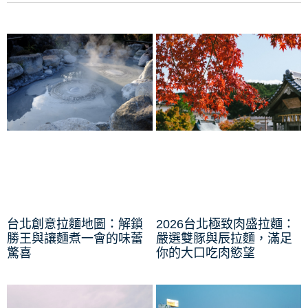
台北創意拉麵地圖：解鎖
2026台北極致肉盛拉麵：
勝王與讓麵煮一會的味蕾
嚴選雙豚與辰拉麵，滿足
驚喜
你的大口吃肉慾望