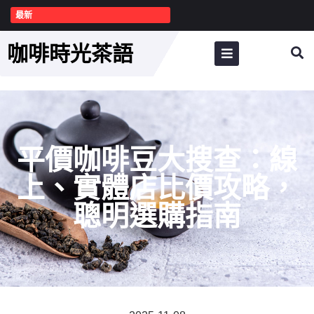
最新
咖啡時光茶語
平價咖啡豆大搜查：線
上、實體店比價攻略，
聰明選購指南