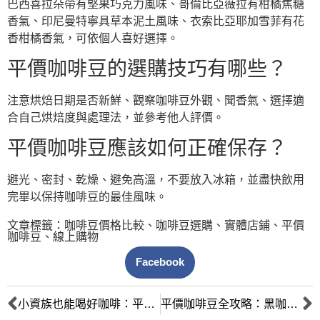
巴西喜拉朵帶有堅果巧克力風味、哥倫比亞薇拉有柑橘焦糖
香氣、印尼曼特寧具草本泥土風味、衣索比亞耶加雪菲有花
香柑橘香氣，可依個人喜好選擇。
平價咖啡豆的選購技巧有哪些？
注意烘焙日期是否新鮮、觀察咖啡豆外觀、聞香氣、選擇適
合自己烘焙度與處理法，並參考他人評價。
平價咖啡豆應該如何正確保存？
避光、密封、乾燥、避免高溫，不要放入冰箱，並盡快飲用
完畢以保持咖啡豆的最佳風味。
文章標籤：
咖啡豆價格比較
、
咖啡豆選購
、
實體店鋪
、
平價
咖啡豆
、
線上購物
Facebook
小資族也能喝好咖啡：平價咖啡豆選購指南，教你挑選新鮮烘焙豆
平價咖啡豆全攻略：黑咖啡、拿鐵都好喝的高CP值之選