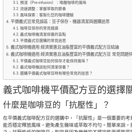
預浸（Pre-infusion）：喚醒咖啡的風味
流速調整：掌握萃取的節奏
風味探索：客製化您的咖啡體驗
平價義式豆常見誤區：豆子保存、機器清潔與選購迷思
咖啡豆保存的常見錯誤
義式咖啡機清潔保養的盲點
平價義式豆選購的常見迷思
義式咖啡機適用:經濟實惠且油脂豐富的平價義式配方豆結論
義式咖啡機適用:經濟實惠且油脂豐富的平價義式配方豆 常見問題快
平價義式咖啡豆如何保存才能保持風味？
義式咖啡機該如何清潔保養？
選購平價義式咖啡豆時有哪些常見的迷思？
義式咖啡機平價配方豆的選擇
什麼是咖啡豆的「抗壓性」？
在平價義式咖啡配方豆的選購中，「抗壓性」是一個重要的考
能否穩定釋放風味，避免產生雜味或萃取不均勻。簡單來說，