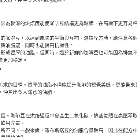
取失敗，產生令人不悅的風味。
。因為較深的烘焙度能使咖啡豆結構更為鬆脆，在高壓下更容易
法的咖啡豆，以達到風味的平衡與互補。選擇配方時，應注意各
度與油脂感，同時也能提高抗壓性。
於形成豐厚的油脂。但同時，過於新鮮的咖啡豆也可能因為排氣
味會更加穩定。
？
者追求的目標。豐厚的油脂不僅能提升咖啡的視覺美感，更能帶來
，沖煮出令人滿意的油脂。
前提。咖啡豆在烘焙過程中會產生二氧化碳，這些氣體在高壓萃
早飲用完畢。
有所不同。一般來說，羅布斯塔豆的油脂含量較高，因此在配方