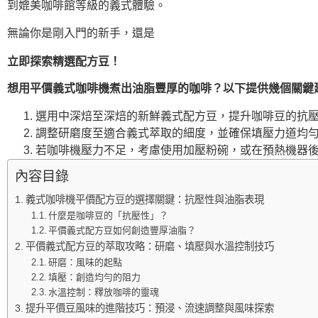
到媲美咖啡館等級的義式體驗。
無論你是剛入門的新手，還是
立即探索精選配方豆！
想用平價義式咖啡機煮出油脂豐厚的咖啡？以下提供幾個關鍵
選用中深焙至深焙的新鮮義式配方豆，提升咖啡豆的抗壓
調整研磨度至適合義式萃取的細度，並確保填壓力道均勻
若咖啡機壓力不足，考慮使用加壓粉碗，或在預熱機器後
內容目錄
義式咖啡機平價配方豆的選擇關鍵：抗壓性與油脂表現
什麼是咖啡豆的「抗壓性」？
平價義式配方豆如何創造豐厚油脂？
平價義式配方豆的萃取攻略：研磨、填壓與水溫控制技巧
研磨：風味的起點
填壓：創造均勻的阻力
水溫控制：釋放咖啡的靈魂
提升平價豆風味的進階技巧：預浸、流速調整與風味探索