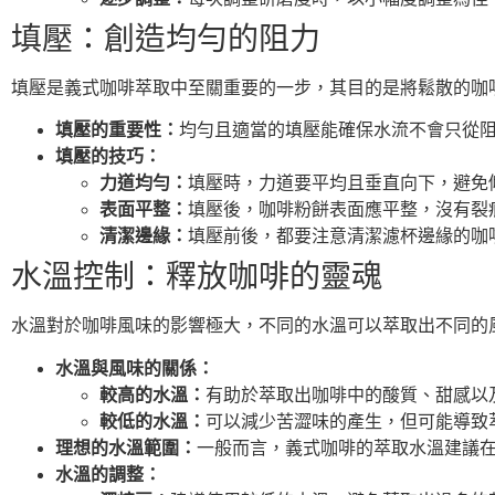
填壓：創造均勻的阻力
填壓是義式咖啡萃取中至關重要的一步，其目的是將鬆散的咖
填壓的重要性：
均勻且適當的填壓能確保水流不會只從阻
填壓的技巧：
力道均勻：
填壓時，力道要平均且垂直向下，避免傾斜
表面平整：
填壓後，咖啡粉餅表面應平整，沒有裂
清潔邊緣：
填壓前後，都要注意清潔濾杯邊緣的咖
水溫控制：釋放咖啡的靈魂
水溫對於咖啡風味的影響極大，不同的水溫可以萃取出不同的
水溫與風味的關係：
較高的水溫：
有助於萃取出咖啡中的酸質、甜感以
較低的水溫：
可以減少苦澀味的產生，但可能導致
理想的水溫範圍：
一般而言，義式咖啡的萃取水溫建議在91
水溫的調整：