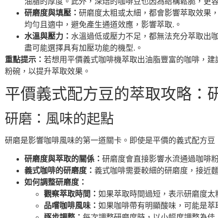
油脂的厚度。此外，深焙的咖啡豆也因為結構鬆脆，更容
研磨度與填壓：
研磨度太粗或太細，都會影響萃取效果
均勻且適中，避免產生通道效應，影響萃取.。
水溫與壓力：
水溫過低或壓力不足，都無法充分萃取出
盡可能選擇具有加壓功能的機型.。
重點提示：
若想用平價義式咖啡機萃取出油脂豐富的咖啡，建
粉碗，以提升萃取效果。
平價義式配方豆的萃取攻略：
研磨：風味的起點
研磨是影響咖啡風味的第一道關卡。即使是平價的義式配方豆
研磨度與萃取的關係：
研磨度會直接影響水流通過咖啡粉
義式咖啡的研磨度：
義式咖啡需要較細的研磨度，接近麵
如何調整研磨度：
觀察萃取時間：
如果萃取時間過短，表示研磨度太
品嚐咖啡風味：
如果咖啡帶有明顯酸味，可能是萃
逐步調整：
每次調整研磨度時，以小幅度調整為佳