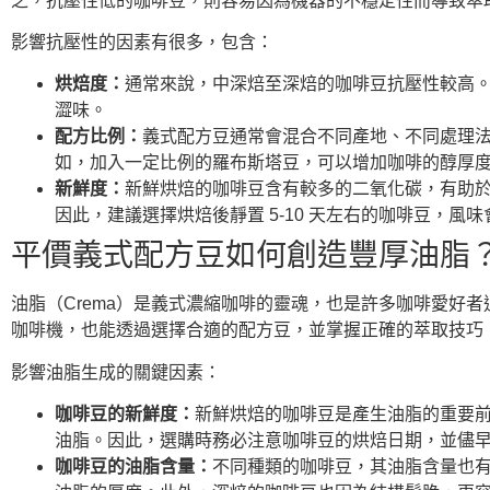
之，抗壓性低的咖啡豆，則容易因為機器的不穩定性而導致萃
影響抗壓性的因素有很多，包含：
烘焙度：
通常來說，中深焙至深焙的咖啡豆抗壓性較高
澀味。
配方比例：
義式配方豆通常會混合不同產地、不同處理
如，加入一定比例的羅布斯塔豆，可以增加咖啡的醇厚
新鮮度：
新鮮烘焙的咖啡豆含有較多的二氧化碳，有助
因此，建議選擇烘焙後靜置 5-10 天左右的咖啡豆，風
平價義式配方豆如何創造豐厚油脂
油脂（Crema）是義式濃縮咖啡的靈魂，也是許多咖啡愛好
咖啡機，也能透過選擇合適的配方豆，並掌握正確的萃取技巧
影響油脂生成的關鍵因素：
咖啡豆的新鮮度：
新鮮烘焙的咖啡豆是產生油脂的重要
油脂。因此，選購時務必注意咖啡豆的烘焙日期，並儘
咖啡豆的油脂含量：
不同種類的咖啡豆，其油脂含量也