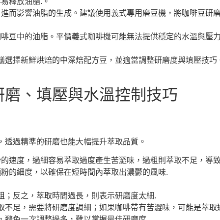
易釋放油脂.。
，進而影響油脂的生成。建議使用義式專用磨豆機，將咖啡豆研
咖啡豆中的油脂。平價義式咖啡機可能無法提供穩定的水溫與壓
議選擇新鮮烘焙的中深焙配方豆，並適當調整研磨度與填壓技巧
研磨、填壓與水溫控制技巧
，透過精準的研磨也能大幅提升萃取品質。
的速度，過細容易萃取過度產生苦澀味，過粗則萃取不足，導致
粉的細度，以確保在短時間內萃取出濃鬱的風味.
粗；反之，萃取時間過長，則表示研磨度太細.
取不足，需要將研磨度調細；如果咖啡帶有苦澀味，可能是萃取
，避免一次調整過多，難以掌握最佳研磨度.