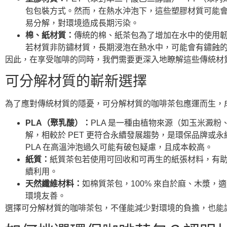
包包裝方式。然而，在熱水沖泡下，這些塑膠材質可能
易分解，對環境造成長期污染。
棉、紙材質：
傳統的棉、紙茶包為了增加在水中的使用
若材質非防鏽材質，長期浸泡在熱水中，可能會有鏽蝕
因此，在享受咖啡的同時，我們需要更深入地瞭解這些傳統材
可分解材質的嶄新選擇
為了應對傳統材質的隱憂，可分解材質的咖啡茶包應運而生，
PLA（聚乳酸）：
PLA 是一種由植物來源（如玉米澱
解，相較於 PET 更符合永續發展趨勢，是環保品牌或永
PLA 在高溫沖泡過久可能有破包疑慮，且成本較高。
紙質：
紙質茶包若使用可回收和可再生的紙張材料，有
續利用。
天然纖維材料：
如棉質茶包，100% 來自於麻、木漿
環境友善。
選擇可分解材質的咖啡茶包，不僅能減少對環境的負擔，也能