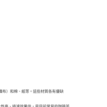
織布）和棉、紙等。這些材質各有優缺
化性高、過濾效果佳，是目前常見的咖啡茶