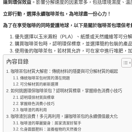
達到環保效益
。影響分解速度的因素眾多，包括環境濕度、溫
立即行動，選擇永續咖啡茶包，為地球盡一份心力！
為了在享受咖啡的同時愛護地球，以下是關於咖啡茶包環保考
優先選擇以玉米澱粉（PLA）、紙漿或天然纖維等可分
購買咖啡茶包時，認明環保標章，並選擇簡約包裝的產品
使用後的咖啡茶包，若材質允許，可在家中進行堆肥，加
內容目錄
咖啡茶包材質大解密：傳統材料的隱憂與可分解材質的崛起
傳統咖啡茶包材質的潛在問題
可分解材質的嶄新選擇
如何挑選環保咖啡茶包？認明材質標章，掌握綠色消費小技巧
認明環保材質與標章
掌握綠色消費小技巧
咖啡渣的再利用
咖啡渣別浪費！多元再利用，讓咖啡茶包的永續價值最大化
咖啡渣的華麗變身：居家清潔好幫手
化身園藝肥料：滋養植物的天然養分