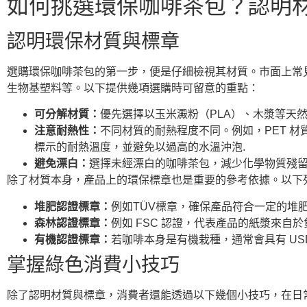
如何挑選環保咖啡茶包？認明
認明環保材質與標章
選購環保咖啡茶包的第一步，便是仔細檢視其材質。市面上常
生物基塑料等。以下提供幾項選購時可留意的重點：
可分解材質：
優先選擇以玉米澱粉（PLA）、木漿等天
注意耐熱性：
不同材質的耐熱程度不同。例如，PET 
標示的耐熱溫度，並避免以過高的水溫沖泡.
避免漂白：
選擇未經漂白的咖啡茶包，減少化學物質殘
除了材質本身，產品上的環保標章也是重要的參考依據。以下
堆肥認證標章：
例如TÜV標章，確保產品符合一定的堆
森林認證標章：
例如 FSC 認證，代表產品的紙漿來自
有機認證標章：
若咖啡本身是有機栽種，通常會具有 USDA
掌握綠色消費小技巧
除了認明材質與標章，消費者還能透過以下幾個小技巧，在日