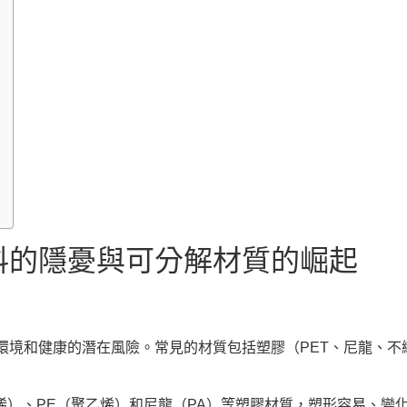
料的隱憂與可分解材質的崛起
環境和健康的潛在風險。常見的材質包括塑膠（PET、尼龍、不
丙烯）、PE（聚乙烯）和尼龍（PA）等塑膠材質，塑形容易、變