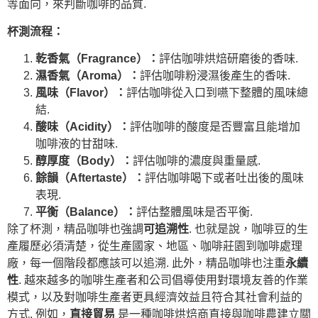
等面向，來判斷咖啡的品質.
杯測流程：
乾香氣（Fragrance）：
評估咖啡烘焙研磨後的香味.
濕香氣（Aroma）：
評估咖啡粉浸濕後產生的香味.
風味（Flavor）：
評估咖啡從入口到嚥下整體的風味總
結.
酸味（Acidity）：
評估咖啡的酸度是否豐富且能增加
咖啡液的甘甜味.
醇厚度（Body）：
評估咖啡的濃度與重量感.
餘韻（Aftertaste）：
評估咖啡喝下或者吐出後的風味
表現.
平衡（Balance）：
評估整體風味是否平衡.
除了杯測，精品咖啡也強調
可追溯性
. 也就是說，咖啡豆的生
產履歷必須清楚，從生產國家、地區、咖啡莊園到咖啡處理
廠，每一個階段都應該可以追溯. 此外，精品咖啡也注重
永續
性
. 越來越多的咖啡生產者和公司倡導使用對環境友善的作業
模式，以及對咖啡生產者更具經濟效益且符合其社會利益的
方式. 例如，
直接貿易
是一種咖啡烘焙商直接與咖啡農建立關