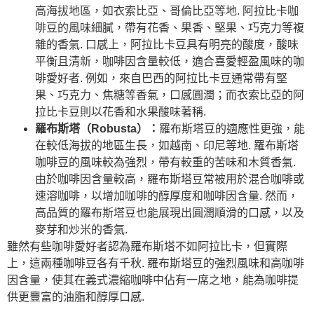
高海拔地區，如衣索比亞、哥倫比亞等地. 阿拉比卡咖
啡豆的風味細膩，帶有花香、果香、堅果、巧克力等複
雜的香氣. 口感上，阿拉比卡豆具有明亮的酸度，酸味
平衡且清新，咖啡因含量較低，適合喜愛輕盈風味的咖
啡愛好者. 例如，來自巴西的阿拉比卡豆通常帶有堅
果、巧克力、焦糖等香氣，口感圓潤；而衣索比亞的阿
拉比卡豆則以花香和水果酸味著稱.
羅布斯塔（Robusta）：
羅布斯塔豆的適應性更強，能
在較低海拔的地區生長，如越南、印尼等地. 羅布斯塔
咖啡豆的風味較為強烈，帶有較重的苦味和木質香氣.
由於咖啡因含量較高，羅布斯塔豆常被用於混合咖啡或
速溶咖啡，以增加咖啡的醇厚度和咖啡因含量. 然而，
高品質的羅布斯塔豆也能展現出圓潤順滑的口感，以及
麥芽和炒米的香氣.
雖然有些咖啡愛好者認為羅布斯塔不如阿拉比卡，但實際
上，這兩種咖啡豆各有千秋. 羅布斯塔豆的強烈風味和高咖啡
因含量，使其在義式濃縮咖啡中佔有一席之地，能為咖啡提
供更豐富的油脂和醇厚口感.