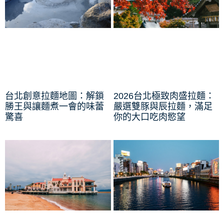
台北創意拉麵地圖：解鎖
2026台北極致肉盛拉麵：
勝王與讓麵煮一會的味蕾
嚴選雙豚與辰拉麵，滿足
驚喜
你的大口吃肉慾望