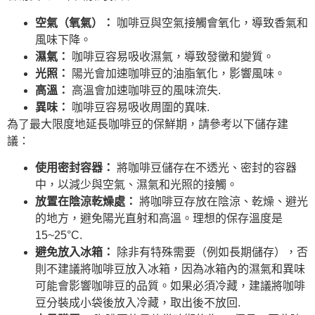
空氣（氧氣）：
咖啡豆與空氣接觸會氧化，導致香氣和
風味下降。
濕氣：
咖啡豆容易吸收濕氣，導致發黴和變質。
光照：
陽光會加速咖啡豆的油脂氧化，影響風味。
高溫：
高溫會加速咖啡豆的風味流失.
異味：
咖啡豆容易吸收周圍的異味.
為了最大限度地延長咖啡豆的保鮮期，請參考以下儲存建
議：
使用密封容器：
將咖啡豆儲存在不透光、密封的容器
中，以減少與空氣、濕氣和光照的接觸。
放置在陰涼乾燥處：
將咖啡豆存放在陰涼、乾燥、避光
的地方，避免陽光直射和高溫。理想的保存溫度是
15~25°C.
避免放入冰箱：
除非有特殊需要（例如長期儲存），否
則不建議將咖啡豆放入冰箱，因為冰箱內的濕氣和異味
可能會影響咖啡豆的品質。如果必須冷藏，建議將咖啡
豆分裝成小袋後放入冷藏，取出後不放回.