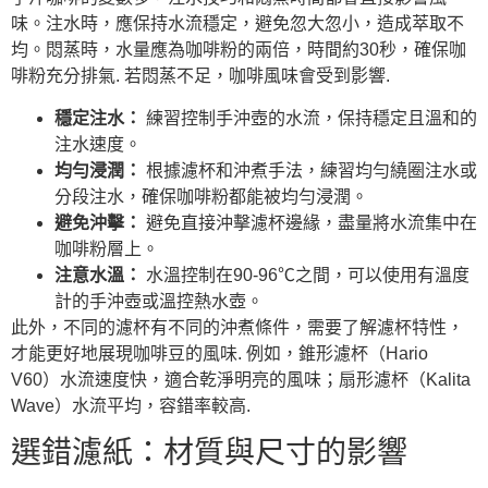
味。注水時，應保持水流穩定，避免忽大忽小，造成萃取不
均。悶蒸時，水量應為咖啡粉的兩倍，時間約30秒，確保咖
啡粉充分排氣. 若悶蒸不足，咖啡風味會受到影響.
穩定注水：
練習控制手沖壺的水流，保持穩定且溫和的
注水速度。
均勻浸潤：
根據濾杯和沖煮手法，練習均勻繞圈注水或
分段注水，確保咖啡粉都能被均勻浸潤。
避免沖擊：
避免直接沖擊濾杯邊緣，盡量將水流集中在
咖啡粉層上。
注意水溫：
水溫控制在90-96℃之間，可以使用有溫度
計的手沖壺或溫控熱水壺。
此外，不同的濾杯有不同的沖煮條件，需要了解濾杯特性，
才能更好地展現咖啡豆的風味. 例如，錐形濾杯（Hario
V60）水流速度快，適合乾淨明亮的風味；扇形濾杯（Kalita
Wave）水流平均，容錯率較高.
選錯濾紙：材質與尺寸的影響