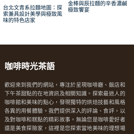
金棒與辰拉麵的辛香濃鹹
台北文青系拉麵地圖：探
極致饗宴
索兼具設計美學與極致風
味的特色店家
咖啡時光茶語
歡迎來到我們的網站，專注於呈現咖啡廳、飯店和
下午茶甜點的在地資訊及相關知識。探索最迷人的
咖啡館和美味的點心，發現獨特的烘焙技藝和風格
各異的用餐體驗。我們提供深入的評論、食評，以
及對咖啡和糕點的精彩故事。無論您是咖啡愛好者
還是美食探險家，這裡是您探索當地美味的理想場