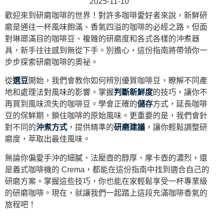
2025-11-10
歡迎來到研磨咖啡的世界！對許多咖啡愛好者來說，新鮮研
磨是通往一杯風味飽滿、香氣四溢的咖啡的必經之路。但面
對琳瑯滿目的咖啡豆、複雜的研磨度和各式各樣的沖煮器
具，新手往往感到無從下手。別擔心，這份指南將帶領你一
步步探索研磨咖啡的奧祕。
從
選豆
開始，我們會教你如何辨別優質咖啡豆，瞭解不同產
地和處理法對風味的影響。掌握
判斷新鮮度
的技巧，讓你不
再買到風味流失的咖啡豆。學會正確的
儲存
方式，延長咖啡
豆的保鮮期，鎖住咖啡的原始風味。更重要的是，我們會針
對不同的
沖煮方式
，提供精準的
研磨建議
，讓你輕鬆調整研
磨度，萃取出最佳風味。
無論你偏愛手沖的細膩、法壓壺的醇厚、摩卡壺的濃烈，還
是義式咖啡機的 Crema，都能在這份指南中找到適合自己的
研磨方案。掌握這些技巧，你也能在家輕鬆享受一杯專業級
的研磨咖啡。現在，就讓我們一起踏上這段充滿咖啡香氣的
旅程吧！