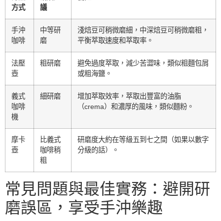
方式
議
手沖
中等研
淺焙豆可稍微磨細，中深焙豆可稍微磨粗，
咖啡
磨
平衡萃取速度和萃取率。
法壓
粗研磨
避免過度萃取，減少苦澀味，類似粗麵包屑
壺
或粗海鹽。
義式
細研磨
增加萃取效率，萃取出豐富的油脂
咖啡
（crema）和濃厚的風味，類似麵粉。
機
摩卡
比義式
研磨度大約在等級五到七之間（如果以數字
壺
咖啡稍
分級的話）。
粗
常見問題與最佳實務：避開研
磨誤區，享受手沖樂趣