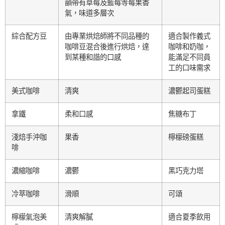
韻帶有草莓及藍莓等莓果香
氣，味道多層次
綜合配方豆
由專業烘焙師將不同品種的
適合製作義式
咖啡豆混合後進行烘焙，達
咖啡和奶咖，
到某種和諧的口感
能滿足不同員
工的口味需求
美式咖啡
清爽
濃鬱起司蛋糕
拿鐵
柔和口感
焦糖布丁
淺焙手沖咖
果香
檸檬磅蛋糕
啡
濃縮咖啡
濃鬱
黑巧克力塔
冷萃咖啡
滑順
可頌
檸檬氣泡美
清爽解膩
適合夏季飲用