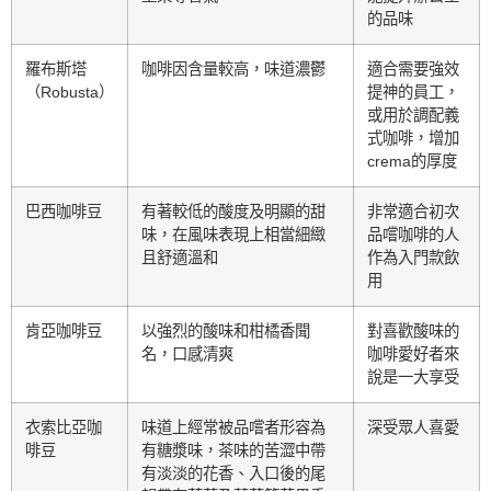
的品味
羅布斯塔
咖啡因含量較高，味道濃鬱
適合需要強效
（Robusta）
提神的員工，
或用於調配義
式咖啡，增加
crema的厚度
巴西咖啡豆
有著較低的酸度及明顯的甜
非常適合初次
味，在風味表現上相當細緻
品嚐咖啡的人
且舒適溫和
作為入門款飲
用
肯亞咖啡豆
以強烈的酸味和柑橘香聞
對喜歡酸味的
名，口感清爽
咖啡愛好者來
說是一大享受
衣索比亞咖
味道上經常被品嚐者形容為
深受眾人喜愛
啡豆
有糖漿味，茶味的苦澀中帶
有淡淡的花香、入口後的尾