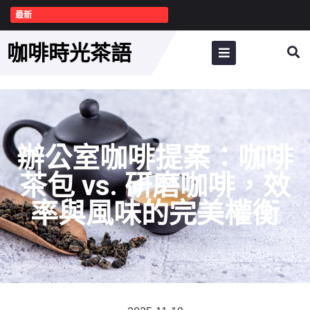
最新
咖啡時光茶語
辦公室咖啡提案：咖啡
茶包 vs. 研磨咖啡，效
率與風味的完美權衡