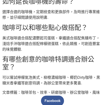
如何延長咖啡機的壽命？
選擇合適的咖啡機，定期檢查和更換部件，及時進行專業維
修，並仔細閱讀使用說明書.
咖啡可以和哪些點心做搭配？
美式咖啡適合搭配濃鬱起司蛋糕，拿鐵適合搭配焦糖布丁，
淺焙手沖咖啡適合搭配檸檬磅蛋糕，依此類推，可創造豐富
的味覺體驗.
有哪些創意的咖啡特調適合辦公
室？
可以嘗試檸檬氣泡美式、柳橙濃縮咖啡、椰奶Dirty咖啡、黑
糖米香拿鐵等創意特調，為辦公室帶來更多驚喜.
文章標籤：
咖啡茶包
、
效率
、
研磨咖啡
、
辦公室咖啡
、
風味
Facebook