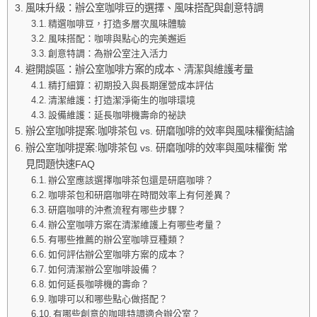
風味升級：辦公室咖啡豆的選擇、風味搭配與創意特調
精選咖啡豆，打造多層次風味體驗
風味搭配：咖啡與點心的完美邂逅
創意特調：為辦公室注入活力
避開誤區：辦公室咖啡方案的成本、清潔與維護考量
精打細算：初期投入與長期運營成本評估
清潔維護：打造潔淨衛生的咖啡環境
設備維護：延長咖啡機壽命的祕訣
辦公室咖啡提案:咖啡茶包 vs. 研磨咖啡的效率與風味權衡結論
辦公室咖啡提案:咖啡茶包 vs. 研磨咖啡的效率與風味權衡 常
見問題快速FAQ
辦公室應該選擇咖啡茶包還是研磨咖啡？
咖啡茶包和研磨咖啡在時間效率上有何差異？
研磨咖啡的沖煮流程有哪些步驟？
辦公室咖啡方案在清潔維護上有哪些考量？
有哪些推薦的辦公室咖啡豆種類？
如何評估辦公室咖啡方案的成本？
如何清潔辦公室咖啡設備？
如何延長咖啡機的壽命？
咖啡可以和哪些點心做搭配？
有哪些創意的咖啡特調適合辦公室？