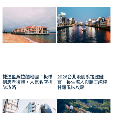
捷運藍線拉麵地圖：板橋
2026台北淡麗系拉麵鑑
到忠孝復興，人氣名店排
賞：長生塩人與勝王純粹
隊攻略
甘甜風味攻略