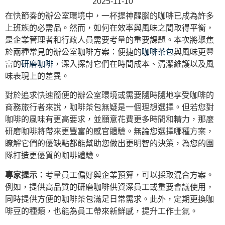
2025-11-10
在快節奏的辦公室環境中，一杯提神醒腦的咖啡已成為許多
上班族的必需品。然而，如何在效率與風味之間取得平衡，
是企業管理者和行政人員需要考量的重要課題。本次將聚焦
於兩種常見的辦公室咖啡方案：便捷的
咖啡茶包
與風味更豐
富的
研磨咖啡
，深入探討它們在時間成本、清潔維護以及風
味表現上的差異。
對於追求快速簡便的辦公室環境或需要隨時隨地享受咖啡的
商務旅行者來說，咖啡茶包無疑是一個理想選擇。但若您對
咖啡的風味有更高要求，並願意花費更多時間和精力，那麼
研磨咖啡將帶來更豐富的感官體驗。無論您選擇哪種方案，
瞭解它們的優缺點都能幫助您做出更明智的決策，為您的團
隊打造更優質的咖啡體驗。
專家提示：
考量員工偏好與企業預算，可以採取混合方案。
例如，提供高品質的研磨咖啡供資深員工或重要會議使用，
同時提供方便的咖啡茶包滿足日常需求。此外，定期更換咖
啡豆的種類，也能為員工帶來新鮮感，提升工作士氣。