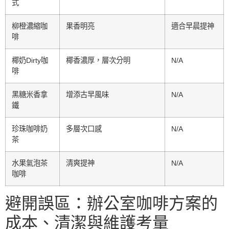
式
柳橙濃縮咖
果香明亮
適合早晨提神
啡
椰奶Dirty咖
椰香濃厚，層次分明
N/A
啡
黑糖米香拿
增添古早風味
N/A
鐵
珍珠咖啡奶
多層次口感
N/A
茶
水果氣泡茶
清爽提神
N/A
咖啡
避開誤區：辦公室咖啡方案的
成本、清潔與維護考量