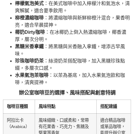
檸檬氣泡美式
：在美式咖啡中加入檸檬汁和氣泡水，清
爽解膩，適合夏季飲用。
柳橙濃縮咖啡
：將濃縮咖啡與新鮮柳橙汁混合，果香明
亮，適合早晨提神。
椰奶Dirty咖啡
：在冰椰奶上倒入熱濃縮咖啡，椰香濃
厚，層次分明。
黑糖米香拿鐵
：將黑糖與米香融入拿鐵，增添古早風
味。
珍珠咖啡奶茶
：絲滑奶茶搭配咖啡，加入黑糖珍珠點
綴，多層次口感。
水果氣泡茶咖啡
：以茶為基底，加入水果氣泡飲和咖
啡，清爽提神。
辦公室咖啡豆的選擇、風味搭配與創意特調
咖啡豆種類
風味特點
搭配建議
阿拉比卡
風味細緻、口感柔和，常帶
適合精品咖啡
（Arabica）
有花果香、巧克力、焦糖及
或單品咖啡，
堅果等香氣
能提升辦公室