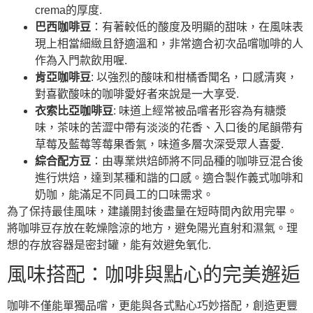
crema的厚度.
巴西咖啡豆
：有著較低的酸度及明顯的甜味，在風味表
現上相當細緻且舒適溫和，非常適合初次品嚐咖啡的人
作為入門款飲用喔.
肯亞咖啡豆
: 以強烈的酸味和柑橘香聞名，口感清爽，
對喜歡酸味的咖啡愛好者來說是一大享受.
衣索比亞咖啡豆
: 味道上經常被品嚐者形容為有糖漿
味，茶味的苦澀中帶有淡淡的花香、入口後的尾韻帶有
草莓及藍莓等莓果香氣，味道多層次深受眾人喜愛.
綜合配方豆
：由專業烘焙師將不同品種的咖啡豆混合後
進行烘焙，達到某種和諧的口感。適合製作義式咖啡和
奶咖，能滿足不同員工的口味需求。
為了保持最佳風味，建議開封後盡量在短時間內飲用完畢。
將咖啡豆存放在乾燥陰涼的地方，避免陽光直射和濕氣。理
想的存放容器是密封罐，能有效避免氧化.
風味搭配：咖啡與點心的完美邂逅
咖啡不僅能單獨品嚐，更能與各式點心巧妙搭配，創造更豐