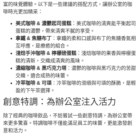
富的味覺體驗。以下是一些建議的搭配方式，讓辦公室的咖
啡時光更加精采：
美式咖啡 & 濃鬱起司蛋糕
：美式咖啡的清爽能平衡起司
蛋糕的濃鬱，帶來清爽不膩的享受。
拿鐵 & 焦糖布丁
：拿鐵的柔和口感與布丁的焦糖香氣相
互呼應，是療癒的組合。
淺焙手沖咖啡 & 檸檬磅蛋糕
：淺焙咖啡的果香與檸檬蛋
糕的清新，交織成清爽的風味。
濃縮咖啡 & 黑巧克力塔
：濃鬱的咖啡與黑巧克力的苦甜
交織，適合成熟的味蕾。
冷萃咖啡 & 可頌
：冷萃咖啡的滑順與可頌的酥脆，是輕
盈的下午茶選擇。
創意特調：為辦公室注入活力
除了經典的咖啡飲品，不妨嘗試一些創意特調，為辦公室帶
來更多驚喜。特調咖啡不僅能滿足員工的味蕾，更能激發創
意和活力。