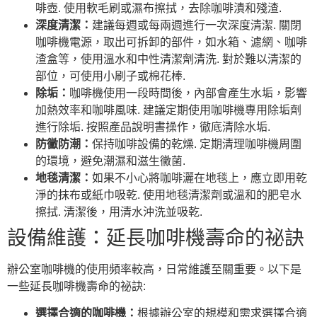
啡壺. 使用軟毛刷或濕布擦拭，去除咖啡漬和殘渣.
深度清潔：
建議每週或每兩週進行一次深度清潔. 關閉
咖啡機電源，取出可拆卸的部件，如水箱、濾網、咖啡
渣盒等，使用溫水和中性清潔劑清洗. 對於難以清潔的
部位，可使用小刷子或棉花棒.
除垢：
咖啡機使用一段時間後，內部會產生水垢，影響
加熱效率和咖啡風味. 建議定期使用咖啡機專用除垢劑
進行除垢. 按照產品說明書操作，徹底清除水垢.
防黴防潮：
保持咖啡設備的乾燥. 定期清理咖啡機周圍
的環境，避免潮濕和滋生黴菌.
地毯清潔：
如果不小心將咖啡灑在地毯上，應立即用乾
淨的抹布或紙巾吸乾. 使用地毯清潔劑或溫和的肥皂水
擦拭. 清潔後，用清水沖洗並吸乾.
設備維護：延長咖啡機壽命的祕訣
辦公室咖啡機的使用頻率較高，日常維護至關重要。以下是
一些延長咖啡機壽命的祕訣:
選擇合適的咖啡機：
根據辦公室的規模和需求選擇合適