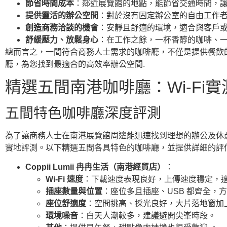
節省時間成本
：鄰近展覽館的地點，能節省交通時間，讓
提供靈活的辦公空間
：對於沒有固定辦公室的自由工作者
創造商務洽談的機會
：安靜且舒適的環境，適合與客戶或
舒緩壓力、放鬆身心
：在工作之餘，一杯香醇的咖啡、一
總而言之，一間符合商務人士需求的咖啡廳，不僅是提供餐飲
廳，為您找到最適合的高效率辦公空間.
精選五間南港咖啡廳：Wi-F
五間特色咖啡廳深度評測
為了讓商務人士在南港展覽館周邊能迅速找到理想的辦公及休憩
實地評測。以下精選五間各具特色的咖啡廳，並提供詳細的評
Coppii Lumii 冉冉生活（南港經貿店）
：
Wi-Fi 速度
：下載速度表現良好，上傳速度穩定，
插座數量與位置
：座位多且插座、USB 都齊全，
座位舒適度
：空間挑高、採光良好，大片落地窗加
環境噪音
：白天人潮較多，建議避開尖峯時段。