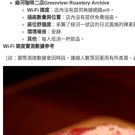
綠河咖啡二店Greenriver Roastery·Archive
Wi-Fi 速度
：店內沒有提供無線網路wifi。
插座數量與位置
：店內沒有提供免費插座。
座位舒適度
：承襲了綠河一號店的日式風格的樸素
環境噪音
：安靜.
其他
：每人低消一杯飲品。
Wi-Fi 速度實測數據參考
（註：實際測速數據會因時段、連線人數等因素而有所差異，