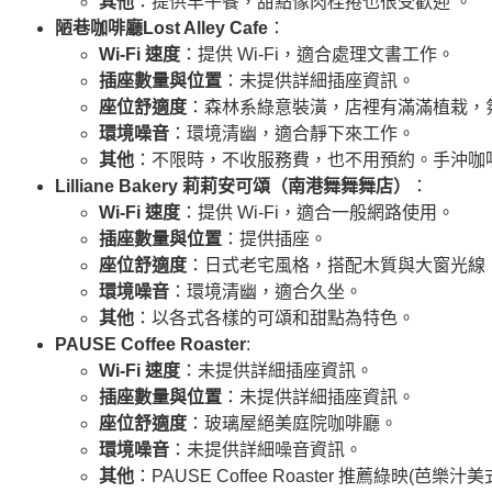
其他
：提供早午餐，甜點像肉桂捲也很受歡迎 。
陋巷咖啡廳Lost Alley Cafe
：
Wi-Fi 速度
：提供 Wi-Fi，適合處理文書工作。
插座數量與位置
：未提供詳細插座資訊。
座位舒適度
：森林系綠意裝潢，店裡有滿滿植栽，
環境噪音
：環境清幽，適合靜下來工作。
其他
：不限時，不收服務費，也不用預約。手沖咖
Lilliane Bakery 莉莉安可頌（南港舞舞舞店）
：
Wi-Fi 速度
：提供 Wi-Fi，適合一般網路使用。
插座數量與位置
：提供插座。
座位舒適度
：日式老宅風格，搭配木質與大窗光線
環境噪音
：環境清幽，適合久坐。
其他
：以各式各樣的可頌和甜點為特色。
PAUSE Coffee Roaster
:
Wi-Fi 速度
：未提供詳細插座資訊。
插座數量與位置
：未提供詳細插座資訊。
座位舒適度
：玻璃屋絕美庭院咖啡廳。
環境噪音
：未提供詳細噪音資訊。
其他
：PAUSE Coffee Roaster 推薦綠