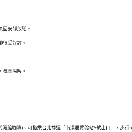
氛圍安靜放鬆。
啡很受好評。
，氛圍溫暖。
映(芭樂汁美式濃縮咖啡)。可搭乘台北捷運「南港展覽館站5號出口」，步行