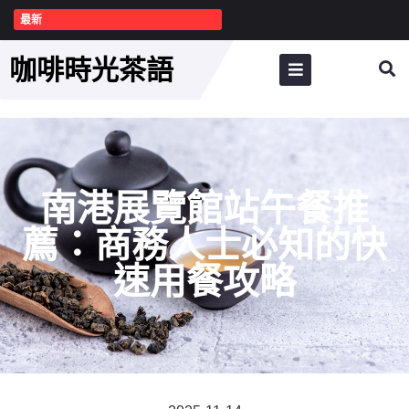
最新
咖啡時光茶語
南港展覽館站午餐推
薦：商務人士必知的快
速用餐攻略