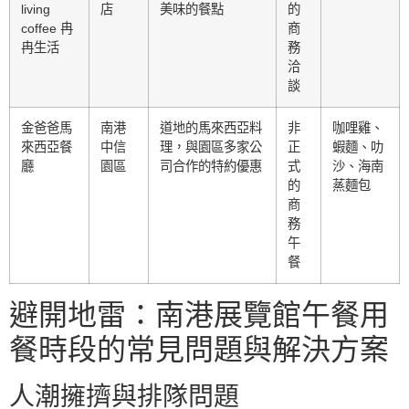
living
店
美味的餐點
的
coffee 冉
商
冉生活
務
洽
談
金爸爸馬
南港
道地的馬來西亞料
非
咖哩雞、
來西亞餐
中信
理，與園區多家公
正
蝦麵、叻
廳
園區
司合作的特約優惠
式
沙、海南
的
蒸麵包
商
務
午
餐
避開地雷：南港展覽館午餐用
餐時段的常見問題與解決方案
人潮擁擠與排隊問題