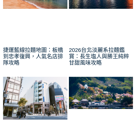
捷運藍線拉麵地圖：板橋
2026台北淡麗系拉麵鑑
到忠孝復興，人氣名店排
賞：長生塩人與勝王純粹
隊攻略
甘甜風味攻略