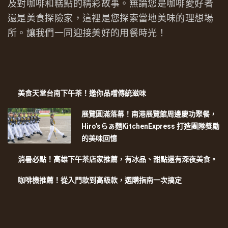
及對咖啡和糕點的精彩故事。無論您是咖啡愛好者
還是美食探險家，這裡是您探索當地美味的理想場
所。讓我們一同迎接美好的用餐時光！
美食天堂台南下午茶！邀你品嚐傳統滋味
展覽圓滿落幕！南港展覽館周邊慶功聚餐，
Hiro’sらぁ麵KitchenExpress 打造團隊獎勵
的美味回憶
消暑必點！高雄下午茶店家推薦，有冰品、甜點還有深夜美食。
咖啡機推薦！從入門款到高級款，選購指南一次搞定