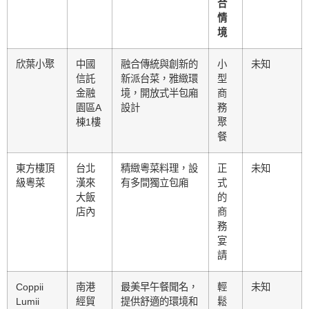
合
情
境
欣葉小聚
中國
融合傳統與創新的
小
未知
信託
新派台菜，雅緻環
型
金融
境，開放式半包廂
商
園區A
設計
務
棟1樓
聚
餐
東方樓頂
台北
精緻粵菜料理，設
正
未知
級粵菜
漢來
有多間獨立包廂
式
大飯
的
店內
商
務
宴
請
Coppii
南港
最美早午餐聞名，
輕
未知
Lumii
經貿
提供舒適的環境和
鬆