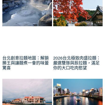
台北創意拉麵地圖：解鎖
2026台北極致肉盛拉麵：
勝王與讓麵煮一會的味蕾
嚴選雙豚與辰拉麵，滿足
驚喜
你的大口吃肉慾望