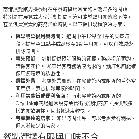
南港展覽館周邊餐廳在午餐時段經常面臨人潮眾多的問題，
特別是在展覽或大型活動期間。這可能導致用餐體驗不佳，
甚至浪費寶貴的商務洽談時間。以下提供幾種解決方案：
提早或延後用餐時間：
避開中午12點至1點的尖峯時
段，提早至11點半或延後至1點半用餐，可以有效減少
排隊時間。
事先預訂：
針對提供預訂服務的餐廳，務必提前預約，
確保有座位。 尤其是有商務洽談需求的，預訂包廂能確
保用餐環境的私密性。
選擇外帶：
考慮外帶餐點，在展覽館內或附近的戶外空
間用餐，節省排隊等候的時間 。
利用美食街或便利商店：
南港展覽館內或附近的
CityLink等商場通常設有美食街或便利商店，提供較多
樣的餐飲選擇，且出餐速度較快 。
考慮較遠的店家：
如果時間允許，可以考慮步行稍遠，
但人潮較少的店家。
餐點選擇有限與口味不合