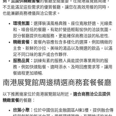
到，且提供精緻套餐
的餐廳至關重要。在南港展覽館周邊，
不乏能滿足這些需求的優質餐廳，讓您在高效用餐的同時，
也能兼顧商務禮儀與洽公需求。
環境氛圍：
選擇裝潢風格典雅、座位寬敞舒適、光線柔
和、噪音低的餐廳，有助於營造輕鬆愉快的洽談氛圍。
部分餐廳提供包廂服務，更能確保商務洽談的私密性.
精緻套餐：
套餐內容應包含多樣化的選擇，例如精緻的
主食、新鮮的沙拉、美味的湯品以及精選的飲品，以滿
足不同口味的客戶或合作夥伴.
服務品質：
訓練有素的服務人員能提供專業周到的服
務，例如快速點餐、適時添水、及時回應需求等，讓用
餐過程更加順暢.
南港展覽館周邊精選商務套餐餐廳
以下推薦幾家位於南港展覽館站附近，
適合商務洽公且提供
精緻套餐
的餐廳：
欣葉小聚：
位於中國信託金融園區A棟1樓，提供融合傳