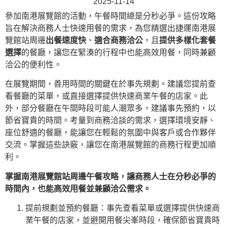
2025-11-14
參加南港展覽館的活動，午餐時間總是分秒必爭。這份攻略
旨在解決商務人士快速用餐的需求，為您精選出捷運南港展
覽館站周邊
出餐速度快
、
適合商務洽公
，且
提供多樣化套餐
選擇
的餐廳，讓您在緊湊的行程中也能高效用餐，同時兼顧
洽公的便利性。
在展覽期間，善用時間的關鍵在於事先規劃。建議您提前查
看餐廳的菜單，或直接選擇提供快速商業午餐的店家。此
外，部分餐廳在午間時段可能人潮眾多，建議事先預約，以
節省寶貴的時間。考量到商務洽談的需求，選擇環境安靜、
座位舒適的餐廳，能讓您在輕鬆的氛圍中與客戶或合作夥伴
交流。掌握這些訣竅，讓您在南港展覽館的商務行程更加順
利。
掌握南港展覽館站周邊午餐攻略，讓商務人士在分秒必爭的
時間內，也能高效用餐並兼顧洽公需求。
提前規劃並預約餐廳：事先查看菜單或選擇提供快速商
業午餐的店家，並避開用餐尖峯時段，確保節省寶貴時