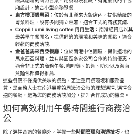
統與創新的新派台菜。用餐環境雅緻，有開放式的半包
廂設計，適合小型商務聚餐.
東方樓頂級粵菜：
位於台北漢來大飯店內，提供精緻的
粵菜料理，設有多間獨立包廂，適合正式的商務宴請.
Coppii Lumii living coffee 冉冉生活：
南港經貿店以其
最美早午餐聞名，提供舒適的環境和美味的餐點，適合
輕鬆的商務洽談.
金爸爸馬來西亞餐廳：
位於南港中信園區，提供道地的
馬來西亞料理，並有與園區多家公司合作的特約優惠，
適合非正式的商務午餐. 咖哩雞、蝦麵、叻沙以及海南
蒸麵包都值得推薦.
這些餐廳不僅提供美味的餐點，更注重用餐環境和服務品
質，是商務人士在南港展覽館周邊洽公時的理想選擇. 選擇合
適的餐廳，能為您的商務洽談加分，提升合作成功的機會。
如何高效利用午餐時間進行商務洽
公
除了選擇合適的餐廳外，掌握一些
時間管理和溝通技巧
，也