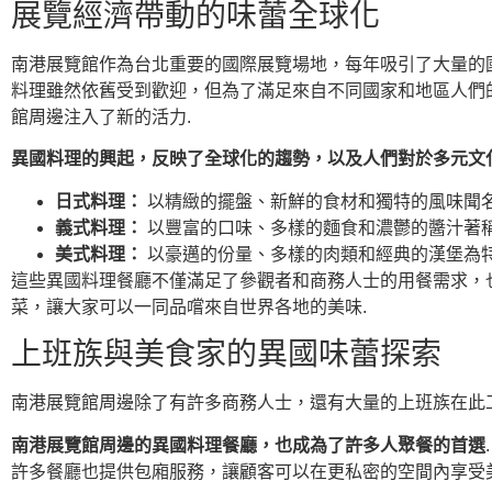
展覽經濟帶動的味蕾全球化
南港展覽館作為台北重要的國際展覽場地，每年吸引了大量的
料理雖然依舊受到歡迎，但為了滿足來自不同國家和地區人們
館周邊注入了新的活力.
異國料理的興起，反映了全球化的趨勢，以及人們對於多元文
日式料理：
以精緻的擺盤、新鮮的食材和獨特的風味聞名
義式料理：
以豐富的口味、多樣的麵食和濃鬱的醬汁著稱
美式料理：
以豪邁的份量、多樣的肉類和經典的漢堡為特
這些異國料理餐廳不僅滿足了參觀者和商務人士的用餐需求，
菜，讓大家可以一同品嚐來自世界各地的美味.
上班族與美食家的異國味蕾探索
南港展覽館周邊除了有許多商務人士，還有大量的上班族在此工
南港展覽館周邊的異國料理餐廳，也成為了許多人聚餐的首選
許多餐廳也提供包廂服務，讓顧客可以在更私密的空間內享受美