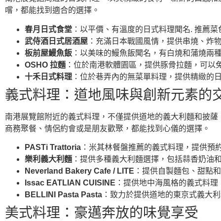
嚐，都能找到適合的選擇。
春月日式食堂
：以平價、有溫度的日式料理聞名. 推薦菜
武侍酒日式居酒屋
：充滿日本戰國風情，提供串燒、炸物
板前屋鰻魚飯
：以美味的鰻魚飯聞名，有白燒和蒲燒兩種口
OSHO 拉麵
：位於南港軟體園區，提供豚骨拉麵，可以免
十禾日式料理
：位於巷弄內的無菜單料理，提供精緻的日
義式料理：道地風味與創新元素的
南港展覽館附近的義式料理，不僅提供道地的義大利麵和披薩
商務聚餐、情侶約會或是朋友歡聚，都能找到心儀的選擇。
PASTi Trattoria
：米其林餐盤推薦的義式料理，提供預約
樂利義大利麵
：提供多種義大利麵選擇，包括蒜香奶油和
Neverland Bakery Cafe / LITE
：提供自製麵包、甜點和
Issac EATLIAN CUISINE
：提供地中海風格的義式料理
BELLINI Pasta Pasta
：致力於提供道地的東京式義大利
美式料理：豪邁奔放的味覺享受