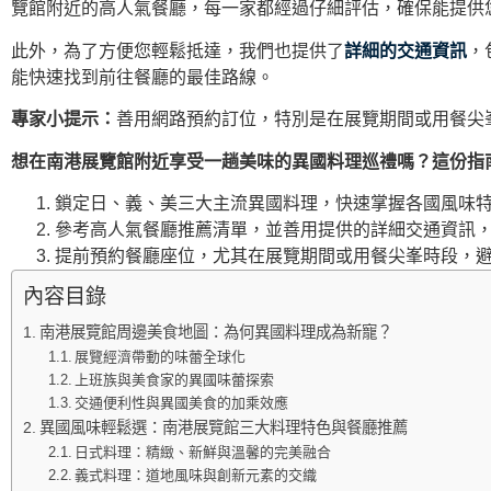
覽館附近的高人氣餐廳，每一家都經過仔細評估，確保能提供
此外，為了方便您輕鬆抵達，我們也提供了
詳細的交通資訊
，
能快速找到前往餐廳的最佳路線。
專家小提示：
善用網路預約訂位，特別是在展覽期間或用餐尖
想在南港展覽館附近享受一趟美味的異國料理巡禮嗎？這份指
鎖定日、義、美三大主流異國料理，快速掌握各國風味特
參考高人氣餐廳推薦清單，並善用提供的詳細交通資訊，
提前預約餐廳座位，尤其在展覽期間或用餐尖峯時段，避
內容目錄
南港展覽館周邊美食地圖：為何異國料理成為新寵？
展覽經濟帶動的味蕾全球化
上班族與美食家的異國味蕾探索
交通便利性與異國美食的加乘效應
異國風味輕鬆選：南港展覽館三大料理特色與餐廳推薦
日式料理：精緻、新鮮與溫馨的完美融合
義式料理：道地風味與創新元素的交織