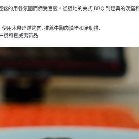
鬆的用餐氛圍而備受喜愛。從道地的美式 BBQ 到經典的漢堡
名，使用木柴煙燻烤肉. 推薦牛胸肉漢堡和豬肋排.
午餐和夏威夷新品.