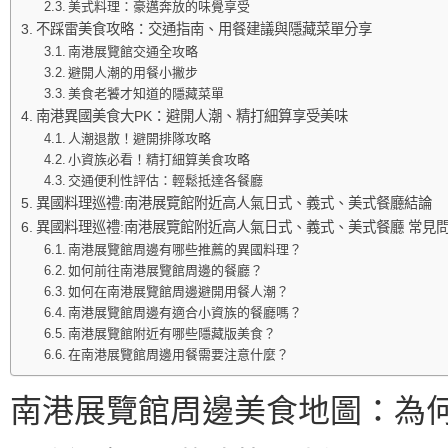
美式料理：豪邁奔放的味覺享受
不踩雷美食攻略：交通指南、用餐建議與隱藏菜單分享
南港展覽館交通全攻略
避開人潮的用餐小撇步
美食老饕才知道的隱藏菜單
南港異國美食大PK：避開人潮、精打細算享受美味
人潮退散！避開排隊攻略
小資族必看！精打細算美食攻略
交通便利性評估：輕鬆抵達各餐廳
異國料理巡禮:南港展覽館附近高人氣日式、義式、美式餐廳結論
異國料理巡禮:南港展覽館附近高人氣日式、義式、美式餐廳 常見問
南港展覽館周邊有哪些推薦的異國料理？
如何前往南港展覽館周邊的餐廳？
如何在南港展覽館周邊避開用餐人潮？
南港展覽館周邊有適合小資族的餐廳嗎？
南港展覽館附近有哪些隱藏版美食？
在南港展覽館周邊用餐需要注意什麼？
南港展覽館周邊美食地圖：為