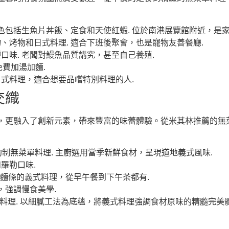
色包括生魚片丼飯、定食和天使紅蝦. 位於南港展覽館附近，是家
、烤物和日式料理. 適合下班後聚會，也是寵物友善餐廳.
味. 老闆對鰻魚品質講究，甚至自己養殖.
費加湯加麵.
式料理，適合想要品嚐特別料理的人.
交織
，更融入了創新元素，帶來豐富的味蕾體驗。從米其林推薦的無
制無菜單料理. 主廚選用當季新鮮食材，呈現道地義式風味.
羅勒口味.
麵條的義式料理，從早午餐到下午茶都有.
，強調慢食美學.
料理. 以細膩工法為底蘊，將義式料理強調食材原味的精髓完美體