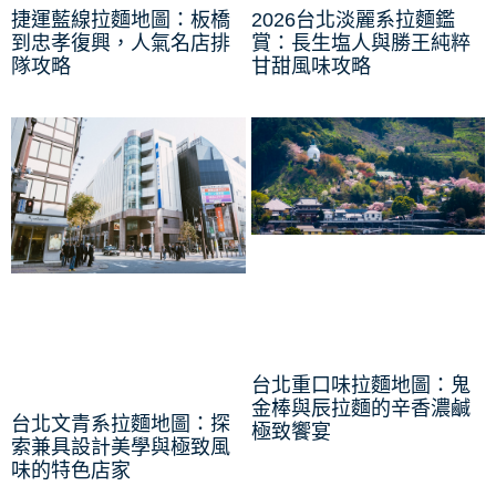
捷運藍線拉麵地圖：板橋
2026台北淡麗系拉麵鑑
到忠孝復興，人氣名店排
賞：長生塩人與勝王純粹
隊攻略
甘甜風味攻略
台北重口味拉麵地圖：鬼
金棒與辰拉麵的辛香濃鹹
台北文青系拉麵地圖：探
極致饗宴
索兼具設計美學與極致風
味的特色店家