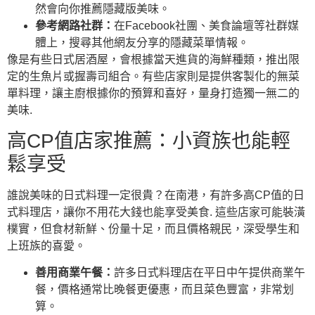
然會向你推薦隱藏版美味。
參考網路社群：
在Facebook社團、美食論壇等社群媒
體上，搜尋其他網友分享的隱藏菜單情報。
像是有些日式居酒屋，會根據當天進貨的海鮮種類，推出限
定的生魚片或握壽司組合。有些店家則是提供客製化的無菜
單料理，讓主廚根據你的預算和喜好，量身打造獨一無二的
美味.
高CP值店家推薦：小資族也能輕
鬆享受
誰說美味的日式料理一定很貴？在南港，有許多高CP值的日
式料理店，讓你不用花大錢也能享受美食. 這些店家可能裝潢
樸實，但食材新鮮、份量十足，而且價格親民，深受學生和
上班族的喜愛。
善用商業午餐：
許多日式料理店在平日中午提供商業午
餐，價格通常比晚餐更優惠，而且菜色豐富，非常划
算。