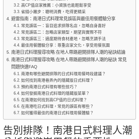
高CP值店家推薦：小資族也能輕鬆享受
省錢小撇步：聰明消費，吃得更精采
避雷指南：南港日式料理常見誤區與最佳用餐體驗分享
常見誤區一：盲目追求排隊名店，忽略自身喜好
常見誤區二：忽略店家類型，期望與實際不符
常見誤區三：過度期待食材產地，忽略烹調手法
最佳用餐體驗分享：尊重店家文化，享受用餐氛圍
南港日式料理搜尋攻略:在地人帶路避開排隊人潮的祕訣結論
南港日式料理搜尋攻略:在地人帶路避開排隊人潮的秘訣 常見
問題快速FAQ
南港有哪些避開排隊的日式料理用餐時段建議？
如何找到南港巷弄內的隱藏版日式料理？
預約南港日式料理有哪些技巧？
如何發掘南港日式料理的隱藏版菜單？
在南港如何找到高CP值的日式料理？
在南港吃日式料理，常見的誤區有哪些？
如何獲得最佳的南港日式料理用餐體驗？
告別排隊！南港日式料理人潮