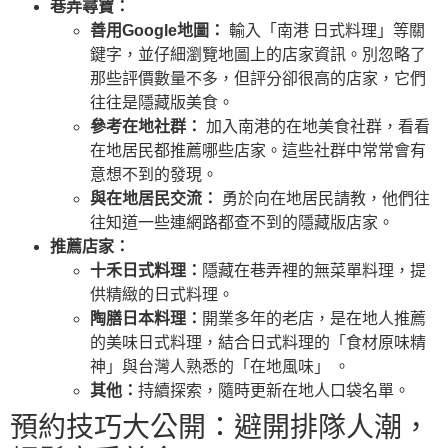
巷弄尋寶：
善用Google地圖：
輸入「南港 日式料理」等關
鍵字，並仔細瀏覽地圖上的店家資訊。別忽略了
那些評價數量不多，但評分卻很高的店家，它們
往往是隱藏版美食。
參考在地社群：
加入南港的在地美食社群，看看
在地居民都推薦哪些店家。這些社群中常常會有
意想不到的發現。
與在地居民交流：
勇於向在地居民請教，他們往
往知道一些連網路都查不到的隱藏版店家。
推薦店家：
十禾日式料理：
隱藏在巷弄裡的無菜單料理，提
供精緻的日式料理。
陶膳日本料理：
開業多年的老店，是在地人推薦
的美味日式料理，結合日式料理的「食材原味精
神」與台灣人熟悉的「在地風味」 。
其他：
持續探索，隨時更新在地人口袋名單。
預約技巧大公開：避開排隊人潮，