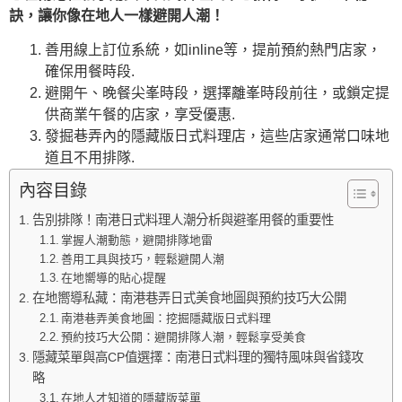
訣，讓你像在地人一樣避開人潮！
善用線上訂位系統，如inline等，提前預約熱門店家，
確保用餐時段.
避開午、晚餐尖峯時段，選擇離峯時段前往，或鎖定提
供商業午餐的店家，享受優惠.
發掘巷弄內的隱藏版日式料理店，這些店家通常口味地
道且不用排隊.
內容目錄
告別排隊！南港日式料理人潮分析與避峯用餐的重要性
掌握人潮動態，避開排隊地雷
善用工具與技巧，輕鬆避開人潮
在地嚮導的貼心提醒
在地嚮導私藏：南港巷弄日式美食地圖與預約技巧大公開
南港巷弄美食地圖：挖掘隱藏版日式料理
預約技巧大公開：避開排隊人潮，輕鬆享受美食
隱藏菜單與高CP值選擇：南港日式料理的獨特風味與省錢攻
略
在地人才知道的隱藏版菜單