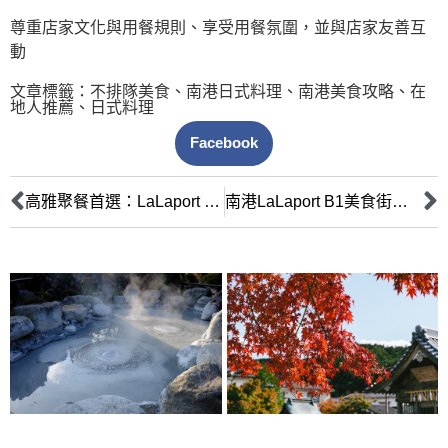
尊重店家文化與用餐規則、享受用餐氛圍，並與店家友善互
動
文章標籤：
不排隊美食
、
南港日式料理
、
南港美食攻略
、
在
地人推薦
、
日式料理
Facebook
高雅聚餐首選：LaLaport 黑毛屋日本和牛鍋物極致饗宴
南港LaLaport B1美食街平價速食攻略：上班族、學生族省時省錢吃飽飽！