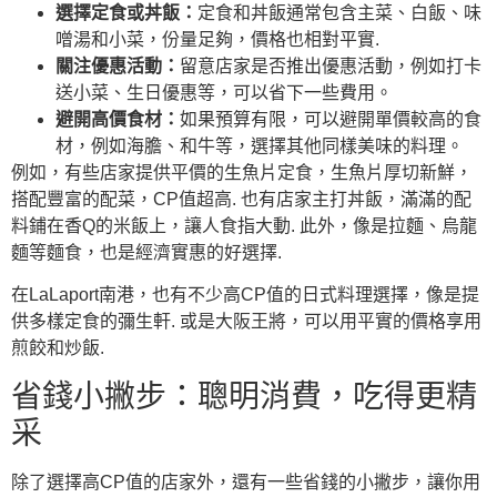
選擇定食或丼飯：
定食和丼飯通常包含主菜、白飯、味
噌湯和小菜，份量足夠，價格也相對平實.
關注優惠活動：
留意店家是否推出優惠活動，例如打卡
送小菜、生日優惠等，可以省下一些費用。
避開高價食材：
如果預算有限，可以避開單價較高的食
材，例如海膽、和牛等，選擇其他同樣美味的料理。
例如，有些店家提供平價的生魚片定食，生魚片厚切新鮮，
搭配豐富的配菜，CP值超高. 也有店家主打丼飯，滿滿的配
料鋪在香Q的米飯上，讓人食指大動. 此外，像是拉麵、烏龍
麵等麵食，也是經濟實惠的好選擇.
在LaLaport南港，也有不少高CP值的日式料理選擇，像是提
供多樣定食的彌生軒. 或是大阪王將，可以用平實的價格享用
煎餃和炒飯.
省錢小撇步：聰明消費，吃得更精
采
除了選擇高CP值的店家外，還有一些省錢的小撇步，讓你用