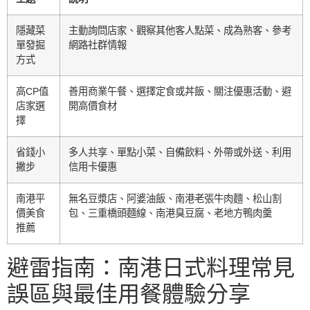
隱藏菜
主動詢問店家、觀察其他客人點菜、成為熟客、參考
單發掘
網路社群情報
方式
高CP值
善用商業午餐、選擇定食或丼飯、關注優惠活動、避
店家選
開高價食材
擇
省錢小
多人共享、單點小菜、自備飲料、外帶或外送、利用
撇步
信用卡優惠
南港平
無名豆漿店、阿婆油飯、南港老張牛肉麵、松山割
價美食
包、三重橋頭麵線、南港臭豆腐、老地方鴨肉羹
推薦
避雷指南：南港日式料理常見
誤區與最佳用餐體驗分享