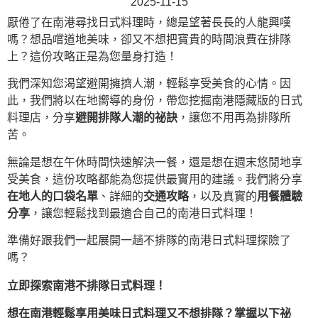
2025-11-15
厭倦了在南港尋找日式料理時，總是望著長長的人龍興嘆
嗎？想品嚐道地美味，卻又不想把寶貴的時間浪費在排隊
上？這份攻略正是為您量身打造！
我們深知您渴望避開擁擠人潮，輕鬆享受美食的心情。因
此，我們將以在地嚮導的身份，帶您挖掘南港隱藏版的日式
料理店，分享
避開排隊人潮的祕訣
，讓您不用再為排隊所
苦。
無論是想在午休時間快速解決一餐，還是想在週末悠閒地享
受美食，這份攻略都能為您提供最實用的建議。我們將分享
在地人的口袋名單
、詳細的
交通攻略
，以及真實的
用餐體驗
分享
，讓您輕鬆找到最適合自己的南港日式料理！
準備好跟我們一起展開一趟不排隊的南港日式料理探險了
嗎？
立即探索南港不排隊日式料理！
想在南港輕鬆享用美味日式料理又不想排隊？掌握以下祕