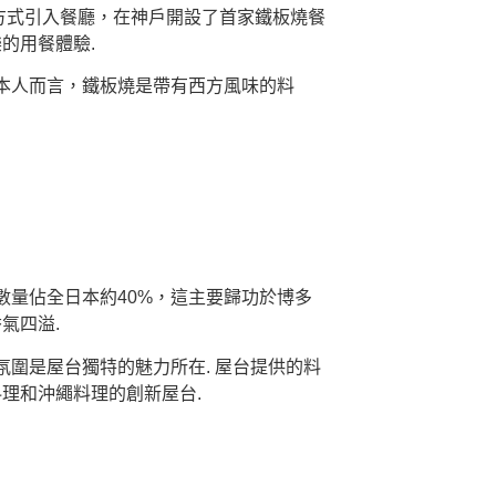
飪方式引入餐廳，在神戶開設了首家鐵板燒餐
的用餐體驗.
日本人而言，鐵板燒是帶有西方風味的料
數量佔全日本約40%，這主要歸功於博多
氣四溢.
氛圍是屋台獨特的魅力所在. 屋台提供的料
理和沖繩料理的創新屋台.