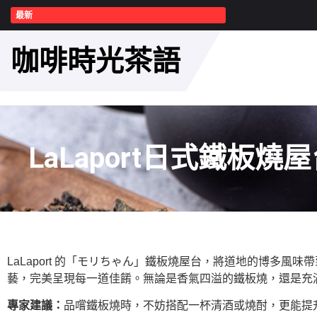
最新
咖啡時光茶語
LaLaport日式鐵
LaLaport 的「モリちゃん」鐵板燒屋台，將道地的博多
藝，完美呈現每一道佳餚。無論是香氣四溢的鐵板燒，還是充
專家建議：
品嚐鐵板燒時，不妨搭配一杯清酒或燒酎，更能提