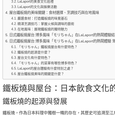
LaLaport的美食文化巡禮
LaLaport的文化與娛樂活動
屋台鐵板燒的美味關鍵：食材選擇、烹調技巧與在地風味
嚴選食材：打造鐵板燒的味覺基石
精湛烹調技巧：掌握火候與調味的藝術
在地風味：展現鐵板燒的獨特魅力
日式鐵板燒屋台:博多風味「モリちゃん」在LaLaport的熱鬧體驗
日式鐵板燒屋台:博多風味「モリちゃん」在LaLaport的熱鬧體驗 
「モリちゃん」鐵板燒屋台有什麼特色？
鐵板燒的起源是什麼？
屋台文化有什麼特色？
「モリちゃん」的菜單有哪些博多特色？
LaLaport的屋台體驗有什麼特別之處？
屋台鐵板燒美味的關鍵是什麼？
鐵板燒與屋台：日本飲食文化
鐵板燒的起源與發展
鐵板燒，作為日本料理中獨樹一幟的存在，其歷史可追溯至江