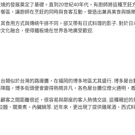
板燒的發展奠定了基礎。直到20世紀40年代，有廚師將這種烹
用餐區，讓廚師在烹飪的同時與食客互動，營造出兼具美食與娛樂
 其食用方式與傳統牛排不同，卻又帶有日式料理的影子. 對於
的文化融合，使得鐵板燒在世界各地廣受歡迎.
屋台類似於台灣的路邊攤，在福岡的博多地區尤其盛行. 博多屋台
幕降臨，博多街頭便會變得熱鬧非凡，各色屋台攤位燈火通明，香
顧客之間距離很近，很容易與鄰座的客人熱情交談. 這種親近的
麵、關東煮、內臟鍋等. 近年來，更出現了提供雞尾酒、西式料