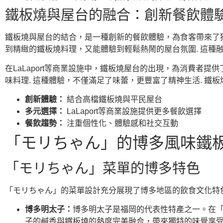
鐵板燒與屋台的融合：創新餐飲體
鐵板燒與屋台的結合，是一種創新的餐飲體驗，為食客帶來了獨
到精緻的鐵板燒料理，又能體驗到輕鬆熱鬧的屋台氛圍. 這種
在LaLaport等商業設施中，鐵板燒屋台的出現，為消費者
味料理. 這種體驗，不僅滿足了味蕾，更豐富了精神生活. 鐵
創新體驗：
結合高檔鐵板燒與平民屋台
多元選擇：
LaLaport等商業設施提供更多餐飲選擇
餐飲趨勢：
注重個性化、體驗感和社交互動
「モリちゃん」的博多風味鐵
「モリちゃん」菜單的博多特色
「モリちゃん」的菜單設計充分展現了博多地區的飲食文化特
博多明太子：
博多明太子是福岡的代表性特產之一。在
子的鹹香與鐵板燒的熱度完美融合，帶來獨特的味覺享