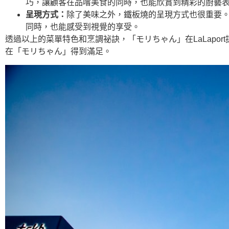
巧，讓顧客在品嚐美食的同時，也能欣賞到精彩的廚藝
呈現方式：
除了美味之外，鐵板燒的呈現方式也很重要
同時，也能感受到視覺的享受。
透過以上的菜單特色和烹調祕訣，「モリちゃん」在LaLap
在「モリちゃん」得到滿足。