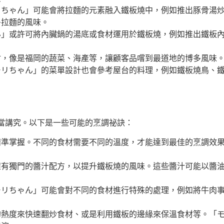
リちゃん」可能會將拉麵的元素融入鐵板燒中，例如推出豚骨湯
多拉麵的風味。
ん」或許可將內臟鍋的湯底或食材運用於鐵板燒，例如推出鐵板
材，像是福岡的蔬菜、海產等，讓顧客品嚐到最道地的博多風味
ちゃん」的菜單設計也會參考屋台的料理，例如鐵板燒鳥、鐵板炒
當講究。以下是一些可能的烹調祕訣：
精準掌握。不同的食材需要不同的溫度，才能達到最佳的烹調效
。
擁有獨門的醬汁配方，以提升鐵板燒的風味。這些醬汁可能以醬
モリちゃん」可能會對不同的食材進行特殊的處理，例如將牛肉
的熱度來快速翻炒食材、或是利用鐵板的邊緣來保溫食材等。「