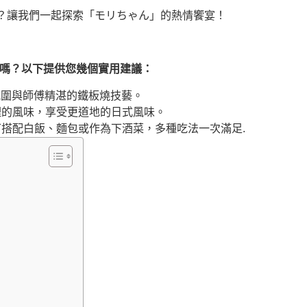
？讓我們一起探索「モリちゃん」的熱情饗宴！
ん」嗎？以下提供您幾個實用建議：
台氛圍與師傅精湛的鐵板燒技藝。
理的風味，享受更道地的日式風味。
搭配白飯、麵包或作為下酒菜，多種吃法一次滿足.