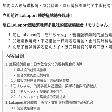
想更深入瞭解鐵板燒、屋台料理，以及博多風味的箇中奧祕嗎
立即前往 LaLaport 體驗道地博多風味！
想在LaLaport體驗道地博多風味的鐵板燒屋台「モリちゃ
前往LaLaport的「モリちゃん」，親自體驗熱鬧的屋
品嚐鐵板燒時，不妨搭配一杯清酒或燒酎，更能提升料
別忘了嘗試博多名物明太子，感受其獨特的辛辣口感，可
內容目錄
鐵板燒與屋台：日本飲食文化的獨特融合與演進
鐵板燒的起源與發展
屋台文化的歷史與特色
鐵板燒與屋台的融合：創新餐飲體驗
「モリちゃん」的博多風味鐵板燒：菜單特色與烹調祕訣
「モリちゃん」菜單的博多特色
「モリちゃん」鐵板燒的烹調祕訣
LaLaport屋台體驗：美食、文化與熱鬧氛圍的完美結合
沉浸式屋台氛圍