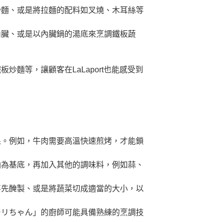
炒麵、或是將拉麵的配料如叉燒、木耳絲等
內臟、或是以內臟鍋的湯底來烹調鐵板蔬
。
麵等，讓顧客在LaLaport也能感受到
果。例如，牛肉需要高溫快速煎烤，才能鎖
油為基底，再加入其他的調味料，例如蒜、
事先醃製、或是將蔬菜切成適當的大小，以
モリちゃん」的廚師可能具備熟練的烹調技