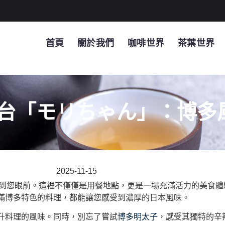
首頁
關於我們
咖啡世界
茶葉世界
板燒屋台「モリちゃん」：博
2025-11-15
風味帶到您眼前。這裡不僅僅是用餐地點，更是一場充滿活力的美食
滿博多特色的料理，都能讓您感受到濃厚的日本風味。
升料理的風味。同時，別忘了嘗試
博多明太子
，感受其獨特的辛