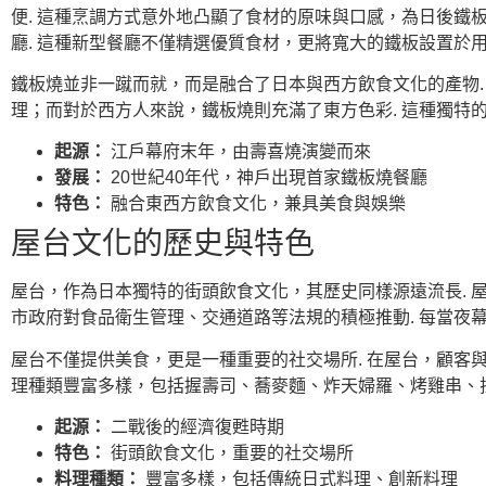
便. 這種烹調方式意外地凸顯了食材的原味與口感，為日後鐵
廳. 這種新型餐廳不僅精選優質食材，更將寬大的鐵板設置於
鐵板燒並非一蹴而就，而是融合了日本與西方飲食文化的產物.
理；而對於西方人來說，鐵板燒則充滿了東方色彩. 這種獨特
起源：
江戶幕府末年，由壽喜燒演變而來
發展：
20世紀40年代，神戶出現首家鐵板燒餐廳
特色：
融合東西方飲食文化，兼具美食與娛樂
屋台文化的歷史與特色
屋台，作為日本獨特的街頭飲食文化，其歷史同樣源遠流長. 
市政府對食品衛生管理、交通道路等法規的積極推動. 每當夜
屋台不僅提供美食，更是一種重要的社交場所. 在屋台，顧客與
理種類豐富多樣，包括握壽司、蕎麥麵、炸天婦羅、烤雞串、拉
起源：
二戰後的經濟復甦時期
特色：
街頭飲食文化，重要的社交場所
料理種類：
豐富多樣，包括傳統日式料理、創新料理