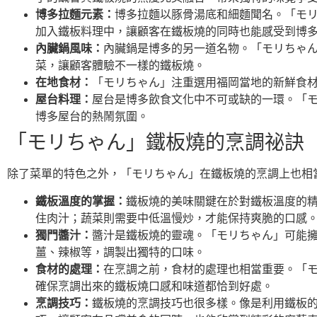
博多拉麵元素：
博多拉麵以豚骨湯底和細麵聞名。「モ
加入鐵板料理中，讓顧客在鐵板燒的同時也能感受到博
內臟鍋風味：
內臟鍋是博多的另一道名物。「モリちゃ
菜，讓顧客體驗不一樣的鐵板燒。
在地食材：
「モリちゃん」注重選用福岡當地的新鮮食
屋台料理：
屋台是博多飲食文化中不可或缺的一環。「モリ
博多屋台的熱鬧氛圍。
「モリちゃん」鐵板燒的烹調祕訣
除了菜單的特色之外，「モリちゃん」在鐵板燒的烹調上也相
鐵板溫度的掌握：
鐵板燒的美味關鍵在於對鐵板溫度的
住肉汁；蔬菜則需要中低溫慢炒，才能保持爽脆的口感
獨門醬汁：
醬汁是鐵板燒的靈魂。「モリちゃん」可能
薑、辣椒等，調製出獨特的口味。
食材的處理：
在烹調之前，食材的處理也相當重要。「
確保烹調出來的鐵板燒口感和味道都恰到好處。
烹調技巧：
鐵板燒的烹調技巧也很多樣。像是利用鐵板