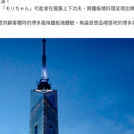
表演。
。「モリちゃん」可能會在擺盤上下功夫，將鐵板燒料理呈現出
ort提供顧客獨特的博多風味鐵板燒體驗。無論是想品嚐道地的博