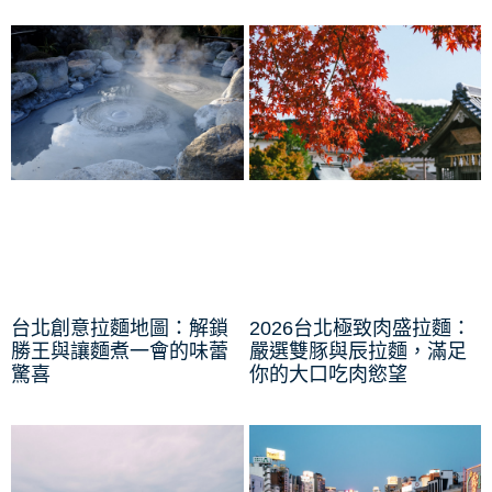
台北創意拉麵地圖：解鎖
2026台北極致肉盛拉麵：
勝王與讓麵煮一會的味蕾
嚴選雙豚與辰拉麵，滿足
驚喜
你的大口吃肉慾望