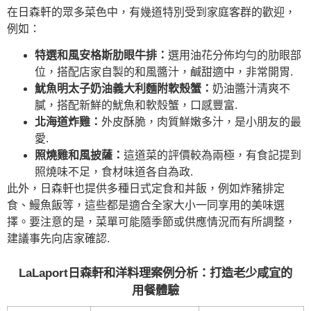
在日森軒的眾多菜色中，有幾道特別受到家庭客群的歡迎，
例如：
特選和風安格斯肋眼牛排：
選用油花分佈均勻的肋眼部
位，搭配店家自製的和風醬汁，鹹甜適中，非常開胃.
魷魚明太子奶油義大利麵附軟殼蟹：
奶油醬汁清爽不
膩，搭配新鮮的魷魚和軟殼蟹，口感豐富.
北海道炸雞：
外皮酥脆，肉質鮮嫩多汁，是小朋友的最
愛.
照燒雞和風披薩：
這道菜的評價較為兩極，有食記提到
照燒味不足，食材味道各自為政.
此外，日森軒也提供多種日式定食和丼飯，例如炸豬排定
食、鰻魚飯等，這些都是適合全家大小一同享用的美味選
擇。要注意的是，菜單可能隨季節或供應情況而有所調整，
建議事先向店家確認.
LaLaport日森軒和洋料理案例分析：打造老少咸宜的
用餐體驗