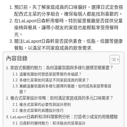
預訂前，先了解家庭成員的口味偏好，選擇日式定食搭
配西式主菜的分享組合，確保每個人都能找到喜歡的。
在LaLaport日森軒用餐時，特別留意餐廳是否提供兒童
座椅與餐具，讓帶小朋友的家庭也能輕鬆享受用餐時
光。
關注LaLaport日森軒是否提供素食、低脂、低鹽等健康
餐點，以滿足不同家庭成員的飲食需求.
內容目錄
家庭式餐廳的魅力：為何溫馨氛圍與多樣化選擇至關重要？
溫馨氛圍如何營造家庭聚餐的幸福感？
多樣化菜單如何滿足不同家庭成員的需求？
兼顧溫馨氛圍與多樣化選擇的餐廳，如何成為家庭聚餐首
選？
複合式菜單設計攻略：如何滿足家庭成員的多元口味需求？
複合式菜單的必要性與設計原則
複合式菜單的具體設計技巧
LaLaport日森軒和洋料理案例分析：打造老少咸宜的用餐體驗
日森軒的獨特魅力：和洋融合的菜單設計