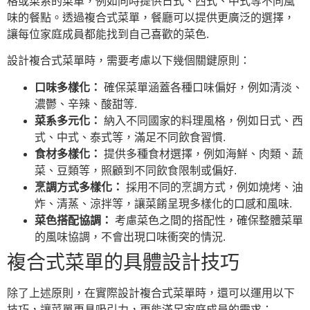
格或菜系的菜單，例如同時提供日式、西式、中式等不同風
味的餐點。透過複合式菜單，餐廳可以提供更廣泛的選擇，
讓每位家庭成員都能找到自己喜歡的菜色.
設計複合式菜單時，需要考慮以下幾個關鍵原則：
口味多樣化：
確保菜單涵蓋各種口味偏好，例如清淡、
濃鬱、辛辣、酸甜等.
菜系多元化：
納入不同國家的料理風格，例如日式、西
式、中式、泰式等，滿足不同飲食習慣.
食材多樣化：
提供多種食材選擇，例如海鮮、肉類、蔬
菜、豆類等，照顧到不同飲食限制或偏好.
烹調方式多樣化：
採用不同的烹調方式，例如燒烤、油
炸、清蒸、涼拌等，讓菜餚呈現多樣化的口感和風味.
菜色搭配協調：
考慮菜色之間的搭配性，確保整體菜單
的風味協調，不會出現口味衝突的情況.
複合式菜單的具體設計技巧
除了上述原則，在實際設計複合式菜單時，還可以運用以下
技巧，讓菜單更具吸引力，更能滿足家庭成員的需求：