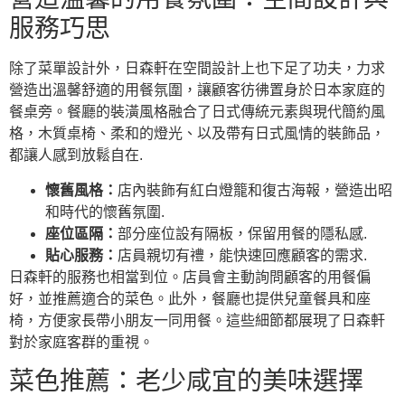
服務巧思
除了菜單設計外，日森軒在空間設計上也下足了功夫，力求
營造出溫馨舒適的用餐氛圍，讓顧客彷彿置身於日本家庭的
餐桌旁。餐廳的裝潢風格融合了日式傳統元素與現代簡約風
格，木質桌椅、柔和的燈光、以及帶有日式風情的裝飾品，
都讓人感到放鬆自在.
懷舊風格：
店內裝飾有紅白燈籠和復古海報，營造出昭
和時代的懷舊氛圍.
座位區隔：
部分座位設有隔板，保留用餐的隱私感.
貼心服務：
店員親切有禮，能快速回應顧客的需求.
日森軒的服務也相當到位。店員會主動詢問顧客的用餐偏
好，並推薦適合的菜色。此外，餐廳也提供兒童餐具和座
椅，方便家長帶小朋友一同用餐。這些細節都展現了日森軒
對於家庭客群的重視。
菜色推薦：老少咸宜的美味選擇