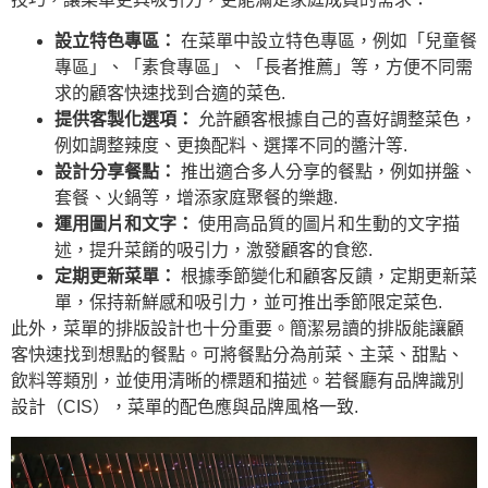
設立特色專區：
在菜單中設立特色專區，例如「兒童餐
專區」、「素食專區」、「長者推薦」等，方便不同需
求的顧客快速找到合適的菜色.
提供客製化選項：
允許顧客根據自己的喜好調整菜色，
例如調整辣度、更換配料、選擇不同的醬汁等.
設計分享餐點：
推出適合多人分享的餐點，例如拼盤、
套餐、火鍋等，增添家庭聚餐的樂趣.
運用圖片和文字：
使用高品質的圖片和生動的文字描
述，提升菜餚的吸引力，激發顧客的食慾.
定期更新菜單：
根據季節變化和顧客反饋，定期更新菜
單，保持新鮮感和吸引力，並可推出季節限定菜色.
此外，菜單的排版設計也十分重要。簡潔易讀的排版能讓顧
客快速找到想點的餐點。可將餐點分為前菜、主菜、甜點、
飲料等類別，並使用清晰的標題和描述。若餐廳有品牌識別
設計（CIS），菜單的配色應與品牌風格一致.