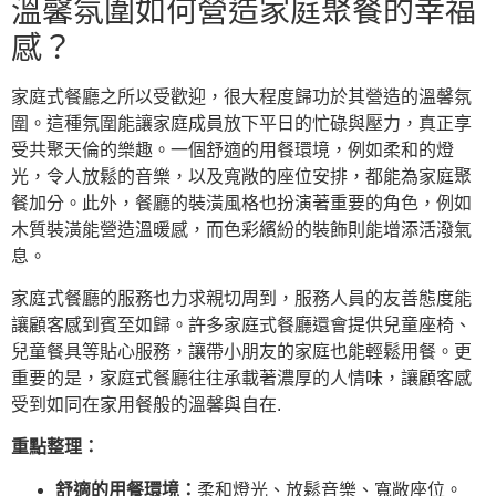
溫馨氛圍如何營造家庭聚餐的幸福
感？
家庭式餐廳之所以受歡迎，很大程度歸功於其營造的溫馨氛
圍。這種氛圍能讓家庭成員放下平日的忙碌與壓力，真正享
受共聚天倫的樂趣。一個舒適的用餐環境，例如柔和的燈
光，令人放鬆的音樂，以及寬敞的座位安排，都能為家庭聚
餐加分。此外，餐廳的裝潢風格也扮演著重要的角色，例如
木質裝潢能營造溫暖感，而色彩繽紛的裝飾則能增添活潑氣
息。
家庭式餐廳的服務也力求親切周到，服務人員的友善態度能
讓顧客感到賓至如歸。許多家庭式餐廳還會提供兒童座椅、
兒童餐具等貼心服務，讓帶小朋友的家庭也能輕鬆用餐。更
重要的是，家庭式餐廳往往承載著濃厚的人情味，讓顧客感
受到如同在家用餐般的溫馨與自在.
重點整理：
舒適的用餐環境：
柔和燈光、放鬆音樂、寬敞座位。