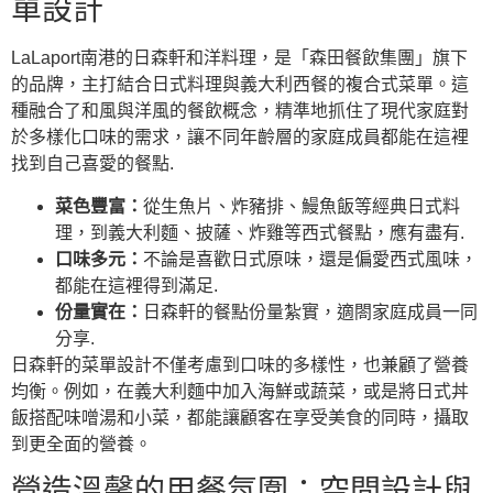
單設計
LaLaport南港的日森軒和洋料理，是「森田餐飲集團」旗下
的品牌，主打結合日式料理與義大利西餐的複合式菜單。這
種融合了和風與洋風的餐飲概念，精準地抓住了現代家庭對
於多樣化口味的需求，讓不同年齡層的家庭成員都能在這裡
找到自己喜愛的餐點.
菜色豐富：
從生魚片、炸豬排、鰻魚飯等經典日式料
理，到義大利麵、披薩、炸雞等西式餐點，應有盡有.
口味多元：
不論是喜歡日式原味，還是偏愛西式風味，
都能在這裡得到滿足.
份量實在：
日森軒的餐點份量紮實，適閤家庭成員一同
分享.
日森軒的菜單設計不僅考慮到口味的多樣性，也兼顧了營養
均衡。例如，在義大利麵中加入海鮮或蔬菜，或是將日式丼
飯搭配味噌湯和小菜，都能讓顧客在享受美食的同時，攝取
到更全面的營養。
營造溫馨的用餐氛圍：空間設計與