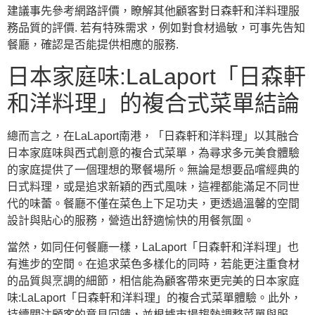
建議事先參考網路評價，瞭解其他顧客對日森軒和洋料理服
務品質的評價. 若有特殊需求，例如對食材過敏，可事先告知
餐廳，確認是否能提供相應的服務.
日本家庭味:LaLaport「日森軒
和洋料理」的複合式菜單結論
總而言之，在LaLaport南港，「日森軒和洋料理」以其融合
日本家庭味
與西式創意的
複合式菜單
，為尋求多元美食體驗
的家庭提供了一個理想的聚餐場所。無論是想要品嚐經典的
日式料理，或是追求新穎的西式風味，這裡都能滿足不同世
代的味蕾。餐廳不僅在菜色上下足功夫，更透過溫馨的空間
設計與貼心的服務，營造出舒適愉快的用餐氛圍。
當然，如同任何餐廳一樣，LaLaport「日森軒和洋料理」也
有進步的空間。在追求菜色多樣化的同時，若能更注重食材
的品質與烹調的細節，相信能為顧客帶來更完美的
日本家庭
味:LaLaport「日森軒和洋料理」的複合式菜單
體驗。此外，
持續關注顧客的意見回饋，並根據市場趨勢調整菜單與服