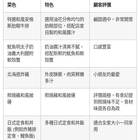
菜色
特色
顧客評價
特選和風安格
選用油花分佈均勻的
鹹甜適中，非常開胃
斯肋眼牛排
肋眼部位，搭配店家
自製的和風醬汁
魷魚明太子奶
奶油醬汁清爽不膩，
口感豐富
油義大利麵附
搭配新鮮的魷魚和軟
軟殼蟹
殼蟹
北海道炸雞
外皮酥脆，肉質鮮嫩
小朋友的最愛
多汁
照燒雞和風披
照燒雞和風披薩
評價兩極，有食記提
薩
到照燒味不足，食材
味道各自為政
日式定食和丼
多種日式定食和丼飯
適合全家大小一同享
飯 (例如炸豬排
用
定食、鰻魚飯)