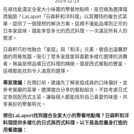
2025-11-15
在尋找能滿足全家大小味蕾的聚餐地點時，是否總為選擇傷
透腦筋？LaLaport「日森軒和洋料理」以其獨特的複合式菜
單，提供了一個理想的解決方案。這裡不僅能品嚐到正宗的
日本家庭味
，還能享受多元的西式料理，一次滿足所有人的
需求。
日森軒巧妙地融合
「家庭」
與
「和洋」
元素，營造出溫馨舒
適的用餐氛圍，吸引了眾多家庭客與喜歡多樣化選擇的消費
者。無論是想品嚐日式料理的精緻，還是西式餐點的豐富，
這裡都能找到令人滿意的選擇。
專家建議：
在預訂前，建議先了解家庭成員的口味偏好，並
參考餐廳的菜單，選擇適合分享的餐點組合。不妨考慮日式
定食搭配西式主菜，讓每個人都能找到自己喜愛的味道，共
享美好的聚餐時光。
想在LaLaport找到適合全家大小的聚餐地點嗎？日森軒和洋
料理提供多樣化的日式與西式料理，以下是為您量身打造的
用餐建議：