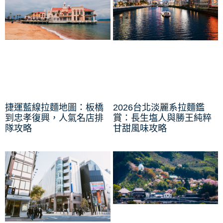
捷運藍線拉麵地圖：板橋
2026台北淡麗系拉麵鑑
到忠孝復興，人氣名店排
賞：長生塩人與勝王純粹
隊攻略
甘甜風味攻略