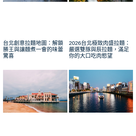
台北創意拉麵地圖：解鎖
2026台北極致肉盛拉麵：
勝王與讓麵煮一會的味蕾
嚴選雙豚與辰拉麵，滿足
驚喜
你的大口吃肉慾望