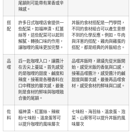
尾韻則可能帶有果香或辛
辣感。
搭
許多日式咖哩店會提供一
丼飯的食材搭配是一門學問，
配
些配菜，如福神漬、紅薑
不同的食材組合可以產生意想
絲等，這些配菜可以起到
不到的化學反應。例如，牛肉
解膩、轉換口味的作用，
與洋蔥的搭配、雞肉與雞蛋的
讓咖哩的風味更加完整。
搭配，都是經典的丼飯組合。
品
舀一匙咖哩入口，讓醬汁
品嚐丼飯時，建議先從米飯開
嚐
在舌尖上蔓延。首先感受
始，感受米飯的香氣與口感，
的是咖哩的甜度、鹹度和
接著品嚐醬汁，感受醬汁的鹹
辣度，接著是各種香料在
甜度與層次感，最後再品嚐食
口中釋放的層次感，最後
材，感受食材的鮮味與口感。
則是食材的鮮味與咖哩融
合後的尾韻。
佐
福神漬、紅薑絲、辣椒
七味粉、海苔絲、溫泉蛋、泡
料
粉/七味粉、溫泉蛋等可
菜、山葵等可以提升丼飯的風
以提升咖哩的風味層次
味層次