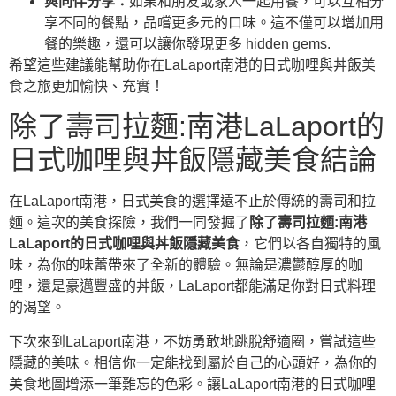
與同伴分享：
如果和朋友或家人一起用餐，可以互相分
享不同的餐點，品嚐更多元的口味。這不僅可以增加用
餐的樂趣，還可以讓你發現更多 hidden gems.
希望這些建議能幫助你在LaLaport南港的日式咖哩與丼飯美
食之旅更加愉快、充實！
除了壽司拉麵:南港LaLaport的
日式咖哩與丼飯隱藏美食結論
在LaLaport南港，日式美食的選擇遠不止於傳統的壽司和拉
麵。這次的美食探險，我們一同發掘了
除了壽司拉麵:南港
LaLaport的日式咖哩與丼飯隱藏美食
，它們以各自獨特的風
味，為你的味蕾帶來了全新的體驗。無論是濃鬱醇厚的咖
哩，還是豪邁豐盛的丼飯，LaLaport都能滿足你對日式料理
的渴望。
下次來到LaLaport南港，不妨勇敢地跳脫舒適圈，嘗試這些
隱藏的美味。相信你一定能找到屬於自己的心頭好，為你的
美食地圖增添一筆難忘的色彩。讓LaLaport南港的日式咖哩