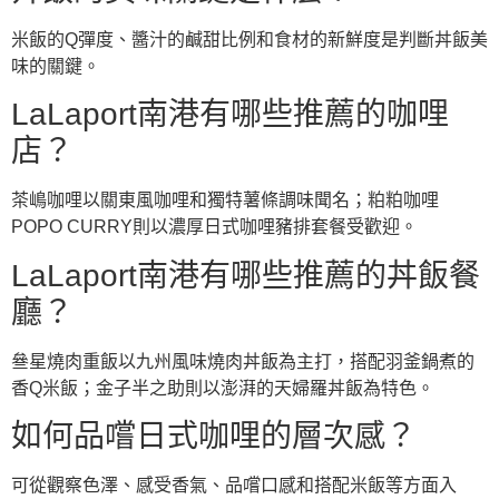
米飯的Q彈度、醬汁的鹹甜比例和食材的新鮮度是判斷丼飯美
味的關鍵。
LaLaport南港有哪些推薦的咖哩
店？
茶嶋咖哩以關東風咖哩和獨特薯條調味聞名；粕粕咖哩
POPO CURRY則以濃厚日式咖哩豬排套餐受歡迎。
LaLaport南港有哪些推薦的丼飯餐
廳？
叄星燒肉重飯以九州風味燒肉丼飯為主打，搭配羽釜鍋煮的
香Q米飯；金子半之助則以澎湃的天婦羅丼飯為特色。
如何品嚐日式咖哩的層次感？
可從觀察色澤、感受香氣、品嚐口感和搭配米飯等方面入