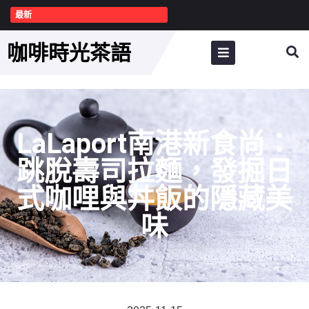
最新
咖啡時光茶語
LaLaport南港新食尚：
跳脫壽司拉麵，發掘日
式咖哩與丼飯的隱藏美
味