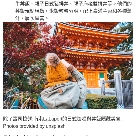
牛丼飯、親子日式豬排丼、親子海老雙拼丼等。他們的
丼飯現點現做，米飯粒粒分明，配上豪邁主菜和各種醬
汁，層次豐富。
除了壽司拉麵:南港LaLaport的日式咖哩與丼飯隱藏美食.
Photos provided by unsplash