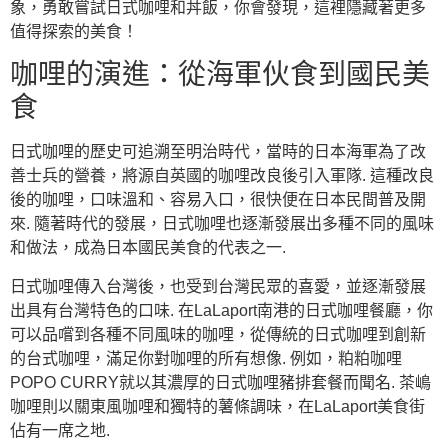
象，勇敢嘗試日式咖哩和丼飯，你會發現，這裡隱藏著更多
值得探索的美食！
咖哩的演進：從海軍伙食到國民美
食
日式咖哩的歷史可追溯至明治時代，當時的日本海軍為了改
善士兵的營養，將源自英國的咖哩改良後引入軍隊. 這種改良
後的咖哩，口味溫和、容易入口，很快便在日本民間普及開
來. 隨著時代的發展，日式咖哩也逐漸發展出多種不同的風味
和做法，成為日本國民美食的代表之一.
日式咖哩傳入台灣後，也受到台灣民眾的喜愛，並逐漸發展
出具有台灣特色的口味. 在LaLaport南港的日式咖哩餐廳，你
可以品嚐到各種不同風味的咖哩，從傳統的日式咖哩到創新
的台式咖哩，滿足你對咖哩的所有想像. 例如，粕粕咖哩
POPO CURRY就以其濃厚的日式咖哩豬排套餐而聞名. 茶嶋
咖哩則以關東風咖哩和獨特的薯條調味，在LaLaport美食街
佔有一席之地.