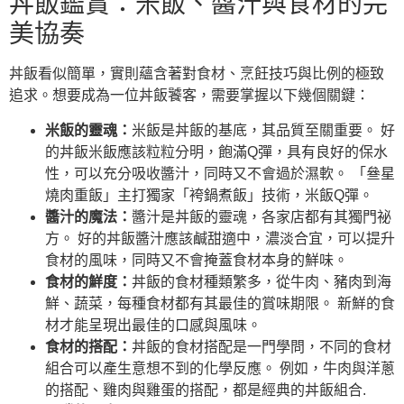
丼飯鑑賞：米飯、醬汁與食材的完
美協奏
丼飯看似簡單，實則蘊含著對食材、烹飪技巧與比例的極致
追求。想要成為一位丼飯饕客，需要掌握以下幾個關鍵：
米飯的靈魂：
米飯是丼飯的基底，其品質至關重要。 好
的丼飯米飯應該粒粒分明，飽滿Q彈，具有良好的保水
性，可以充分吸收醬汁，同時又不會過於濕軟。 「叄星
燒肉重飯」主打獨家「袴鍋煮飯」技術，米飯Q彈。
醬汁的魔法：
醬汁是丼飯的靈魂，各家店都有其獨門祕
方。 好的丼飯醬汁應該鹹甜適中，濃淡合宜，可以提升
食材的風味，同時又不會掩蓋食材本身的鮮味。
食材的鮮度：
丼飯的食材種類繁多，從牛肉、豬肉到海
鮮、蔬菜，每種食材都有其最佳的賞味期限。 新鮮的食
材才能呈現出最佳的口感與風味。
食材的搭配：
丼飯的食材搭配是一門學問，不同的食材
組合可以產生意想不到的化學反應。 例如，牛肉與洋蔥
的搭配、雞肉與雞蛋的搭配，都是經典的丼飯組合.