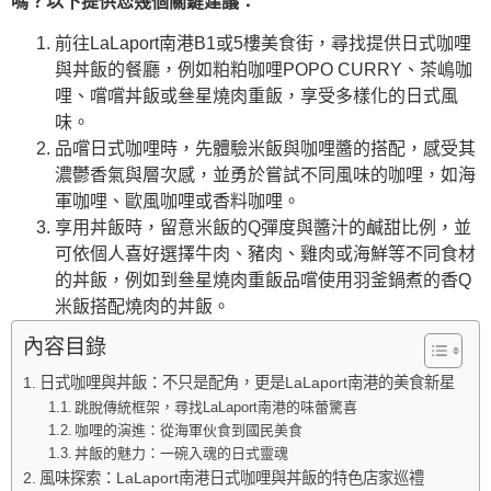
嗎？以下提供您幾個關鍵建議：
前往LaLaport南港B1或5樓美食街，尋找提供日式咖哩
與丼飯的餐廳，例如粕粕咖哩POPO CURRY、茶嶋咖
哩、嚐嚐丼飯或叄星燒肉重飯，享受多樣化的日式風
味。
品嚐日式咖哩時，先體驗米飯與咖哩醬的搭配，感受其
濃鬱香氣與層次感，並勇於嘗試不同風味的咖哩，如海
軍咖哩、歐風咖哩或香料咖哩。
享用丼飯時，留意米飯的Q彈度與醬汁的鹹甜比例，並
可依個人喜好選擇牛肉、豬肉、雞肉或海鮮等不同食材
的丼飯，例如到叄星燒肉重飯品嚐使用羽釜鍋煮的香Q
米飯搭配燒肉的丼飯。
內容目錄
日式咖哩與丼飯：不只是配角，更是LaLaport南港的美食新星
跳脫傳統框架，尋找LaLaport南港的味蕾驚喜
咖哩的演進：從海軍伙食到國民美食
丼飯的魅力：一碗入魂的日式靈魂
風味探索：LaLaport南港日式咖哩與丼飯的特色店家巡禮