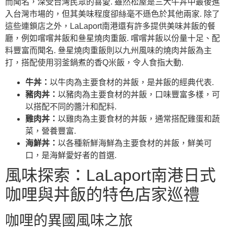
而聞名，深受台灣民眾的喜愛. 雖然松屋是三大牛丼中最後進
入台灣市場的，但其美味程度卻絲毫不遜色於其他兩家. 除了
這些連鎖店之外，LaLaport南港還有許多提供美味丼飯的餐
廳，例如嚐嚐丼飯和叄星燒肉重飯. 嚐嚐丼飯以份量十足、配
料豐富而聞名. 叄星燒肉重飯則以九州風味的燒肉丼飯為主
打，搭配使用羽釜鍋煮的香Q米飯，令人食指大動.
牛丼：
以牛肉為主要食材的丼飯，是丼飯的經典代表.
豬肉丼：
以豬肉為主要食材的丼飯，口味豐富多樣，可
以搭配不同的醬汁和配料.
雞肉丼：
以雞肉為主要食材的丼飯，通常搭配雞蛋和蔬
菜，營養豐富.
海鮮丼：
以各種新鮮海鮮為主要食材的丼飯，鮮美可
口，是海鮮愛好者的首選.
風味探索：LaLaport南港日式
咖哩與丼飯的特色店家巡禮
咖哩的異國風味之旅