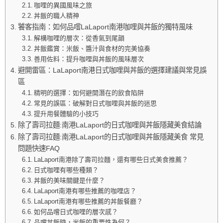
咖哩的異國風味之旅
丼飯的職人精神
饕客指南：如何品嚐LaLaport南港咖哩與丼飯的獨特風味
解構咖哩的層次：從香氣到尾韻
丼飯鑑賞：米飯、醬汁與食材的完美協奏
善用佐料：提升咖哩與丼飯的風味層次
避開雷區：LaLaport南港日式咖哩與丼飯的選擇建議與常見誤
區
精明的選擇：如何避開潛在的飲食陷阱
常見的誤區：破解對日式咖哩與丼飯的迷思
提升用餐體驗的小技巧
除了壽司拉麵:南港LaLaport的日式咖哩與丼飯隱藏美食結論
除了壽司拉麵:南港LaLaport的日式咖哩與丼飯隱藏美食 常見
問題快速FAQ
LaLaport南港除了壽司拉麵，還有哪些日式美食推薦？
日式咖哩有哪些種類？
丼飯的美味關鍵是什麼？
LaLaport南港有哪些推薦的咖哩店？
LaLaport南港有哪些推薦的丼飯餐廳？
如何品嚐日式咖哩的層次感？
品嚐丼飯時，米飯的重要性為何？