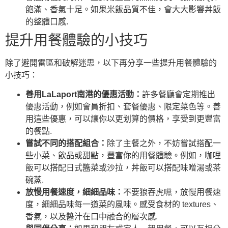
飽滿、香氣十足。如果米飯品質不佳，會大大影響丼飯
的整體口感.
提升用餐體驗的小技巧
除了避開雷區和破解迷思，以下再分享一些提升用餐體驗的
小技巧：
善用LaLaport南港的優惠活動：
許多餐廳會定期推出
優惠活動，例如會員折扣、套餐優惠、限定菜色等。善
用這些優惠，可以讓你以更划算的價格，享受到更豐富
的餐點.
嘗試不同的搭配組合：
除了主餐之外，不妨嘗試搭配一
些小菜、飲品或甜點，豐富你的用餐體驗。例如，咖哩
飯可以搭配日式醬菜或沙拉，丼飯可以搭配味噌湯或茶
碗蒸.
放慢用餐速度，細細品味：
不要狼吞虎嚥，放慢用餐速
度，細細品味每一道菜的風味。感受食材的 textures、
香氣，以及醬汁在口中融合的層次感.