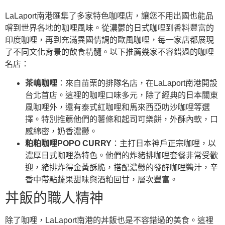
LaLaport南港匯集了多家特色咖哩店，讓您不用出國也能品
嚐到世界各地的咖哩風味。從濃鬱的日式咖哩到香料豐富的
印度咖哩，再到充滿異國情調的歐風咖哩，每一家店都展現
了不同文化背景的飲食精髓。以下推薦幾家不容錯過的咖哩
名店：
茶嶋咖哩
：來自苗栗的排隊名店，在LaLaport南港開設
台北首店。這裡的咖哩口味多元，除了經典的日本關東
風咖哩外，還有泰式紅咖哩和馬來西亞叻沙咖哩等選
擇。特別推薦他們的薯條和起司可樂餅，外酥內軟，口
感綿密，奶香濃鬱。
粕粕咖哩POPO CURRY
：主打日本神戶正宗咖哩，以
濃厚日式咖哩為特色。他們的炸豬排咖哩套餐非常受歡
迎，豬排炸得金黃酥脆，搭配濃鬱的發酵咖哩醬汁，辛
香中帶點蔬果甜味與酒粕回甘，層次豐富。
丼飯的職人精神
除了咖哩，LaLaport南港的丼飯也是不容錯過的美食。這裡