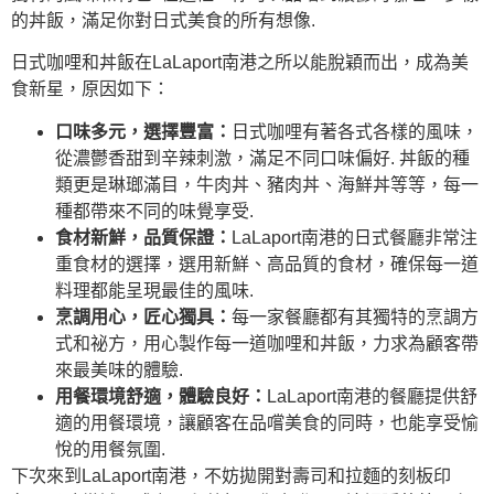
的丼飯，滿足你對日式美食的所有想像.
日式咖哩和丼飯在LaLaport南港之所以能脫穎而出，成為美
食新星，原因如下：
口味多元，選擇豐富：
日式咖哩有著各式各樣的風味，
從濃鬱香甜到辛辣刺激，滿足不同口味偏好. 丼飯的種
類更是琳瑯滿目，牛肉丼、豬肉丼、海鮮丼等等，每一
種都帶來不同的味覺享受.
食材新鮮，品質保證：
LaLaport南港的日式餐廳非常注
重食材的選擇，選用新鮮、高品質的食材，確保每一道
料理都能呈現最佳的風味.
烹調用心，匠心獨具：
每一家餐廳都有其獨特的烹調方
式和祕方，用心製作每一道咖哩和丼飯，力求為顧客帶
來最美味的體驗.
用餐環境舒適，體驗良好：
LaLaport南港的餐廳提供舒
適的用餐環境，讓顧客在品嚐美食的同時，也能享受愉
悅的用餐氛圍.
下次來到LaLaport南港，不妨拋開對壽司和拉麵的刻板印