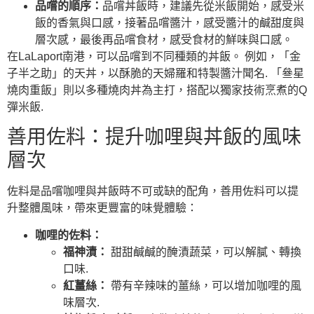
品嚐的順序：
品嚐丼飯時，建議先從米飯開始，感受米
飯的香氣與口感，接著品嚐醬汁，感受醬汁的鹹甜度與
層次感，最後再品嚐食材，感受食材的鮮味與口感。
在LaLaport南港，可以品嚐到不同種類的丼飯。 例如，「金
子半之助」的天丼，以酥脆的天婦羅和特製醬汁聞名. 「叄星
燒肉重飯」則以多種燒肉丼為主打，搭配以獨家技術烹煮的Q
彈米飯.
善用佐料：提升咖哩與丼飯的風味
層次
佐料是品嚐咖哩與丼飯時不可或缺的配角，善用佐料可以提
升整體風味，帶來更豐富的味覺體驗：
咖哩的佐料：
福神漬：
甜甜鹹鹹的醃漬蔬菜，可以解膩、轉換
口味.
紅薑絲：
帶有辛辣味的薑絲，可以增加咖哩的風
味層次.