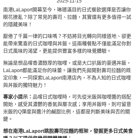
2025-11-15
南港LaLaport開幕至今，琳瑯滿目的日式餐飲選擇是否讓你
眼花撩亂？除了常見的壽司、拉麵，其實還有更多值得一試
的隱藏美味！
厭倦了千篇一律的口味嗎？不妨將目光轉向同樣道地、卻更
能帶來驚喜的日式咖哩與丼飯。這兩種餐點不僅能滿足你對
日式風味的渴望，更能提供豐富多樣的味覺體驗。
無論是想品嚐香濃醇厚的咖哩，或是大口扒飯的豪邁丼飯，
LaLaport都能滿足你的味蕾。讓我們先拋開對壽司拉麵的既
定印象，一同探索LaLaport南港店內，不為人知的日式咖哩
與丼飯的獨特魅力！
專家小提示：
品嚐日式咖哩時，可先從米飯與咖哩醬的搭配
開始，感受其濃鬱的香氣與層次感；享用丼飯時，則可留意
米飯的Q彈度與醬汁的鹹甜比例，這都是判斷美味與否的關
鍵。
想在南港LaLaport跳脫壽司拉麵的框架，發掘更多日式美食