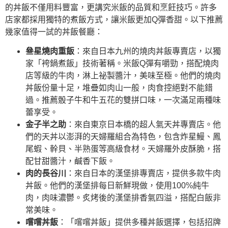
的丼飯不僅用料豐富，更講究米飯的品質和烹飪技巧。許多
店家都採用獨特的煮飯方式，讓米飯更加Q彈香甜。以下推薦
幾家值得一試的丼飯餐廳：
叄星燒肉重飯
：來自日本九州的燒肉丼飯專賣店，以獨
家「袴鍋煮飯」技術著稱。米飯Q彈有嚼勁，搭配燒肉
店等級的牛肉，淋上祕製醬汁，美味至極。他們的燒肉
丼飯份量十足，堆疊如肉山一般，肉食控絕對不能錯
過。推薦骰子牛和牛五花的雙拼口味，一次滿足兩種味
蕾享受。
金子半之助
：來自東京日本橋的超人氣天丼專賣店。他
們的天丼以澎湃的天婦羅組合為特色，包含炸星鰻、鳳
尾蝦、幹貝、半熟蛋等高級食材。天婦羅外皮酥脆，搭
配甘甜醬汁，鹹香下飯。
肉的長谷川
：來自日本的漢堡排專賣店，提供多款牛肉
丼飯。他們的漢堡排每日新鮮現做，使用100%純牛
肉，肉味濃鬱。炙烤後的漢堡排香氣四溢，搭配白飯非
常美味。
嚐嚐丼飯
：「嚐嚐丼飯」提供多種丼飯選擇，包括招牌