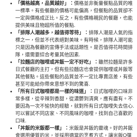
「價格越高，品質越好」：
價格並非衡量餐點品質的唯
一標準。有些餐廳的價格可能偏高，但餐點的品質卻不
一定與價格成正比。反之，有些價格親民的餐廳，也能
提供美味且物超所值的餐點.
「排隊人潮越多，越值得等待」：
排隊人潮是人氣的指
標之一，但並不代表絕對美味。有時候，排隊人潮可能
只是因為餐廳的宣傳手法或話題性。是否值得花時間排
隊，還需要綜合考量其他因素.
「拉麵店的咖哩或丼飯一定不好吃」：
雖然拉麵是許多
日式餐廳的主打，但有些拉麵店也會提供咖哩或丼飯等
其他餐點。這些餐點的品質並不一定比專賣店差，有些
甚至可能給你帶來意想不到的驚喜.
「所有日式咖哩都是一樣的味道」：
日式咖哩的口味非
常多樣，從辛辣到香甜，從濃鬱到清爽，應有盡有。不
要因為一次不愉快的經驗，就對所有日式咖哩失去信心.
可以嘗試不同店家、不同風味的咖哩，找到自己喜歡的
口味.
「丼飯的米飯都一樣」：
米飯是丼飯的靈魂。好的丼飯
會選用優質的米，並採用適當的烹煮方式，讓米飯Q彈