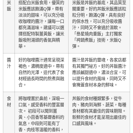
米
搭配白米飯食用，優質的
米飯是丼飯的基底，其品質至
飯
米飯應該飽滿Q彈，帶有
關重要。好的丼飯米飯應該粒
淡淡的甜味，可以充分吸
粒分明，飽滿Q彈，具有良好
收咖哩的醬汁，讓每一口
的保水性，可以充分吸收醬
都充滿滋味。建議可以選
汁，同時又不會過於濕軟。
擇搭配特製薑黃飯，讓米
「叄星燒肉重飯」主打獨家
飯吸附湯頭的香氣與精
「袴鍋煮飯」技術，米飯Q
華。
彈。
醬
好的咖哩醬汁通常呈現深
醬汁是丼飯的靈魂，各家店都
汁
褐色，濃稠度適中，帶有
有其獨門祕方。好的丼飯醬汁
自然的光澤，這代表了食
應該鹹甜適中，濃淡合宜，可
材經過長時間的熬煮與融
以提升食材的風味，同時又不
合。
會掩蓋食材本身的鮮味。
食
將咖哩置於鼻前，深吸一
丼飯的食材種類繁多，從牛
材
口氣，感受香料的豐富層
肉、豬肉到海鮮、蔬菜，每種
次。 初段可以聞到薑
食材都有其最佳的賞味期限。
黃、小茴香等基礎香料的
新鮮的食材才能呈現出最佳的
氣息，中段則可能有丁
口感與風味。
香、肉桂等溫暖的香料，