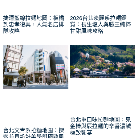
捷運藍線拉麵地圖：板橋
2026台北淡麗系拉麵鑑
到忠孝復興，人氣名店排
賞：長生塩人與勝王純粹
隊攻略
甘甜風味攻略
台北重口味拉麵地圖：鬼
金棒與辰拉麵的辛香濃鹹
台北文青系拉麵地圖：探
極致饗宴
索兼具設計美學與極致風