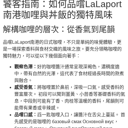
饕客指南：如何品嚐LaLaport
南港咖哩與丼飯的獨特風味
解構咖哩的層次：從香氣到尾韻
品嚐LaLaport南港的日式咖哩，不只是單純的味覺體驗，更
是一場探索香料與食材交織的風味之旅。要充分領略咖哩的
獨特魅力，可以從以下幾個面向著手：
觀察色澤：
好的咖哩醬汁通常呈現深褐色，濃稠度適
中，帶有自然的光澤，這代表了食材經過長時間的熬煮
與融合。
感受香氣：
將咖哩置於鼻前，深吸一口氣，感受香料的
豐富層次。 初段可以聞到薑黃、小茴香等基礎香料的氣
息，中段則可能有丁香、肉桂等溫暖的香料，尾韻則可
能帶有果香或辛辣感。
品嚐口感：
舀一匙咖哩入口，讓醬汁在舌尖上蔓延。 首
先感受的是咖哩的 базовый смак Основной вкус，