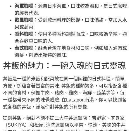
海軍咖哩：
源自日本海軍，口味較為溫和，是日式咖哩
的經典代表.
歐風咖哩：
受到歐洲料理的影響，口味偏甜，常加入水
果或蔬菜.
香料咖哩：
使用多種香料調製而成，口味較為辛辣，適
合喜歡重口味的人.
台式咖哩：
融合台灣在地食材和口味，例如加入滷肉或
海鮮，創造出獨特的風味.
丼飯的魅力：一碗入魂的日式靈魂
丼飯是一種將米飯和配菜放在同一個碗裡的日式料理，簡單
方便，卻蘊含著豐富的美味. 丼飯的種類繁多，可以搭配各種
不同的食材，例如牛肉、豬肉、雞肉、海鮮、蔬菜等等，每
一種都帶來不同的味覺體驗. 在LaLaport南港，你可以找到各
式各樣的丼飯，滿足你對丼飯的所有想像.
提到丼飯，絕對不能不提三大牛丼連鎖店：吉野家、すき家
（SUKIYA）和松屋. 這些連鎖店以平價、快速、美味的牛丼