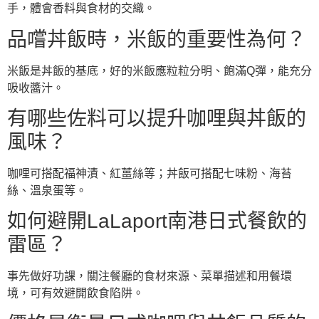
手，體會香料與食材的交織。
品嚐丼飯時，米飯的重要性為何？
米飯是丼飯的基底，好的米飯應粒粒分明、飽滿Q彈，能充分
吸收醬汁。
有哪些佐料可以提升咖哩與丼飯的
風味？
咖哩可搭配福神漬、紅薑絲等；丼飯可搭配七味粉、海苔
絲、溫泉蛋等。
如何避開LaLaport南港日式餐飲的
雷區？
事先做好功課，關注餐廳的食材來源、菜單描述和用餐環
境，可有效避開飲食陷阱。