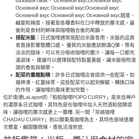
базовый смак， Основной вкусОсновной вкус
Основной вкус Основной вкусОсновной вкус
Основной вкус Основной вкус Основной вкус甜度、
鹹度和辣度，接著是各種香料在口中釋放的層次感，最
後則是食材的鮮味與咖哩融合後的尾韻。
搭配米飯：
日式咖哩通常搭配白米飯食用，米飯的品質
會直接影響整體口感。 優質的米飯應該飽滿Q彈，帶有
淡淡的甜味，可以充分吸收咖哩的醬汁，讓每一口都充
滿滋味。 建議可以選擇搭配特製薑黃飯，讓米飯吸附湯
頭的香氣與精華。
配菜的畫龍點睛：
許多日式咖哩店會提供一些配菜，如
福神漬、紅薑絲等，這些配菜可以起到解膩、轉換口味
的作用，讓咖哩的風味更加完整。
位於南港LaLaport的「粕粕咖哩POPO CURRY」是來自神戶
的濃厚系日式咖哩，其特色是在咖哩中加入天然酒粕發酵提
味，讓咖哩的層次感更上一層樓. 另一間「茶嶋咖哩
CHADAU CURRY」則以關東風咖哩為主，其特色是味道層
次豐富，鹹甜酸微辣，香氣活潑奔放.