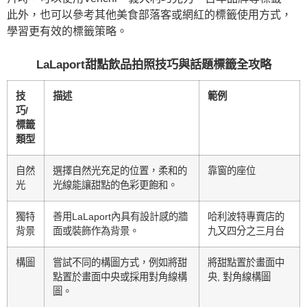
此外，也可以參考其他美食部落客或網紅的標籤使用方式，
學習更有效的標籤策略。
LaLaport甜點飲品拍照技巧與話題標籤全攻略
技
描述
範例
巧/
標籤
類型
自然
選擇自然光充足的位置，柔和的
靠窗的座位
光
光線能讓甜點的色彩更飽和。
獨特
善用LaLaport內具有設計感的牆
哈利波特專賣店的
背景
面或裝飾作為背景。
九又四分之三月台
構圖
嘗試不同的構圖方式，例如將甜
將甜點置於畫面中
點置於畫面中央或採用對角線構
央, 對角線構圖
圖。