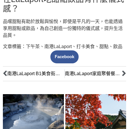
感？
品嚐甜點有助於放鬆與愉悅，即使是平凡的一天，也能透過
享用甜點或飲品，為自己創造一份獨特的儀式感，提升生活
品質。
文章標籤：
下午茶
、
南港LaLaport
、
打卡美食
、
甜點
、
飲品
Facebook
南港LaLaport B1美食街攻略：上班族午餐高效多樣選
南港LaLaport家庭聚餐餐廳推薦：CP值美食精選攻略