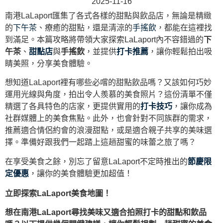
2025-11-16
南港LaLaport匯集了各式各樣的甜點與飲品店，無論是精緻
的
下午茶
、療癒的甜點，還是清涼的
手搖飲
，都能在這裡找
到滿足。本篇攻略將帶領大家探索LaLaport內不容錯過的
下
午茶
、
甜點店
與
手搖飲
，並提供
打卡推薦
，讓你輕鬆拍出吸
睛美照，分享美食體驗。
想知道LaLaport裡有哪些必嚐的甜點飲品嗎？又該如何巧妙
運用光線與角度，拍出令人羨慕的美食照片？這份清單不僅
精選了各具特色的店家，更提供實用的
打卡技巧
，讓你成為
社群媒體上的美食焦點。此外，也會針對不同族群的需求，
推薦適合情侶約會的浪漫甜點，或是適合親子共享的美味選
擇。準備好跟我們一起踏上這趟甜蜜的味蕾之旅了嗎？
在享受美食之餘，別忘了留意LaLaport不定時推出的
節慶限
定優惠
，讓你的美食體驗更加超值！
立即探索LaLaport美食地圖！
想在南港LaLaport尋找美味又適合拍照打卡的甜點和飲品