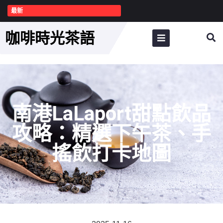
最新
咖啡時光茶語
南港LaLaport甜點飲品
攻略：精選下午茶、手
搖飲打卡地圖