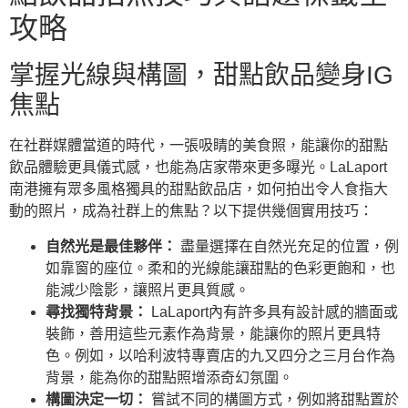
攻略
掌握光線與構圖，甜點飲品變身IG
焦點
在社群媒體當道的時代，一張吸睛的美食照，能讓你的甜點
飲品體驗更具儀式感，也能為店家帶來更多曝光。LaLaport
南港擁有眾多風格獨具的甜點飲品店，如何拍出令人食指大
動的照片，成為社群上的焦點？以下提供幾個實用技巧：
自然光是最佳夥伴：
盡量選擇在自然光充足的位置，例
如靠窗的座位。柔和的光線能讓甜點的色彩更飽和，也
能減少陰影，讓照片更具質感。
尋找獨特背景：
LaLaport內有許多具有設計感的牆面或
裝飾，善用這些元素作為背景，能讓你的照片更具特
色。例如，以哈利波特專賣店的九又四分之三月台作為
背景，能為你的甜點照增添奇幻氛圍。
構圖決定一切：
嘗試不同的構圖方式，例如將甜點置於