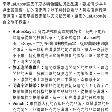
南港LaLaport匯集了眾多特色甜點與飲品店，要如何從中挑
選出最值得一訪的店家呢？以下將針對幾間人氣名店進行深
度探店，帶您掌握獨家風味與必點品項，讓您的LaLaport美
食之旅不踩雷。
ButterSays：
身為法式費南雪的愛好者，絕對不能錯
過這家從快閃櫃位起家，而後正式進駐LaLaport的
ButterSays。主打多種口味的費南雪，從經典原味到季
節限定，每一款都充滿濃鬱的奶油香氣，讓人一吃就停
不下來。特別推薦高溫炙燒焦糖化的鳳梨口味，酸甜適
中，清爽又開胃。
旅禾泡芙專賣店：
這間以爆漿泡芙聞名的甜點店，是泡
芙控的天堂。多種口味的酥脆泡芙，內餡飽滿，一口咬
下，濃鬱的卡士達醬瞬間在口中爆開，幸福感十足。
明森宇治抹茶：
抹茶控們絕對要朝聖這間店！明森宇治
抹茶提供各式各樣的抹茶甜點與飲品，從抹茶冰淇淋、
抹茶蛋糕到抹茶拿鐵，每一口都充滿濃濃的日式風情。
Venchi：
來自義大利的百年巧克力品牌，以其濃鬱的巧
克力聞名。無論是巧克力冰淇淋、巧克力飲品還是各式