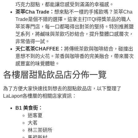
巧克力甜點，都能讓您感受到滿滿的幸福感。
茶萃Cha Trade：
想來點不一樣的手搖飲嗎？茶萃Cha
Trade是個不錯的選擇。這家主打ITQI得獎茶品的職人
萃茶專門店，每一口都喝得出對茶的堅持。特別推薦鹽
芝系列，將鹹味與茶飲巧妙結合，提升整體口感層次，
非常值得一試。
天仁茗茶CHAFFEE：
將傳統茶飲與咖啡結合，碰撞出
意想不到的火花。茶香與咖啡香的完美融合，帶來層次
感豐富的味覺體驗。
各樓層甜點飲品店分佈一覽
為了方便大家快速找到想去的甜點飲品店，以下整理了
LaLaport各樓層的相關店家資訊：
B1 美食街：
迷客夏
大茗
林三茶研所
馬祖新村