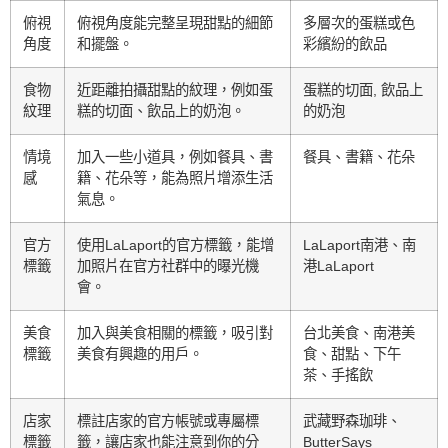
俯視
俯視角度能完整呈現甜點的細節
多層次的蛋糕或色
角度
和擺盤。
彩繽紛的飲品
食物
近距離拍攝甜點的紋理，例如蛋
蛋糕的切面, 飲品上
紋理
糕的切面、飲品上的奶泡。
的奶泡
情境
加入一些小道具，例如餐具、書
餐具、書籍、花朵
感
籍、花朵等，能為照片增添生活
氣息。
官方
使用LaLaport的官方標籤，能增
LaLaport南港、南
標籤
加照片在官方社群中的曝光機
港LaLaport
會。
美食
加入與美食相關的標籤，吸引對
台北美食、南港美
標籤
美食有興趣的用戶。
食、甜點、下午
茶、手搖飲
店家
標註店家的官方帳號或專屬標
武藏野森珈琲、
標籤
籤，讓店家也能注意到你的分
ButterSays