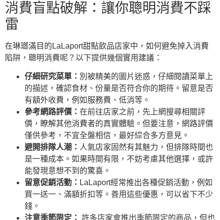
消費盲點破解：讓你聰明消費不踩
雷
在琳瑯滿目的LaLaport甜點飲品店家中，如何避免掉入消費
陷阱，聰明消費呢？以下提供幾個實用建議：
仔細研究菜單：
別被精美的圖片迷惑，仔細閱讀菜單上
的描述，確認食材、份量是否符合你的期待。留意是否
有額外收費，例如服務費、低消等。
參考網路評價：
在前往店家之前，先上網搜尋相關評
價，瞭解其他消費者的真實體驗。但要注意，網路評價
僅供參考，不宜全盤相信，最好綜合多方意見。
避開排隊人潮：
人氣店家固然有其魅力，但排隊時間也
是一種成本。如果時間有限，不妨考慮其他選擇，或許
能發現意想不到的驚喜。
留意促銷活動：
LaLaport經常推出各種促銷活動，例如
買一送一、滿額折扣等。善用這些優惠，可以省下不少
錢。
注意季節限定：
許多店家會推出季節限定的商品，但也