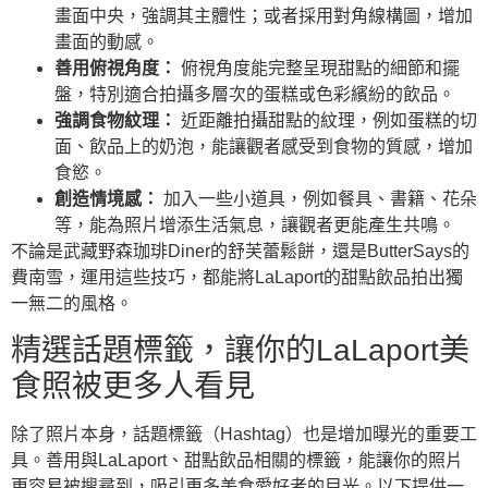
畫面中央，強調其主體性；或者採用對角線構圖，增加
畫面的動感。
善用俯視角度：
俯視角度能完整呈現甜點的細節和擺
盤，特別適合拍攝多層次的蛋糕或色彩繽紛的飲品。
強調食物紋理：
近距離拍攝甜點的紋理，例如蛋糕的切
面、飲品上的奶泡，能讓觀者感受到食物的質感，增加
食慾。
創造情境感：
加入一些小道具，例如餐具、書籍、花朵
等，能為照片增添生活氣息，讓觀者更能產生共鳴。
不論是武藏野森珈琲Diner的舒芙蕾鬆餅，還是ButterSays的
費南雪，運用這些技巧，都能將LaLaport的甜點飲品拍出獨
一無二的風格。
精選話題標籤，讓你的LaLaport美
食照被更多人看見
除了照片本身，話題標籤（Hashtag）也是增加曝光的重要工
具。善用與LaLaport、甜點飲品相關的標籤，能讓你的照片
更容易被搜尋到，吸引更多美食愛好者的目光。以下提供一