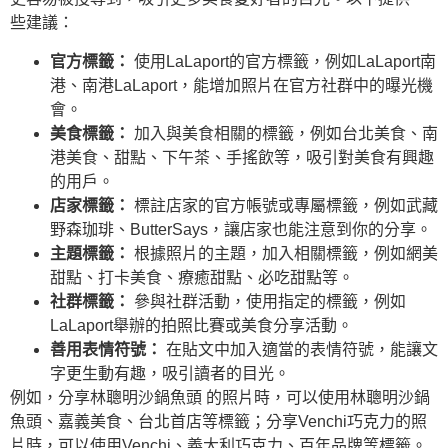
些建議：
官方標籤：
使用LaLaport的官方標籤，例如LaLaport南
港、南港LaLaport，能增加照片在官方社群中的曝光機
會。
美食標籤：
加入與美食相關的標籤，例如台北美食、南
港美食、甜點、下午茶、手搖飲等，吸引對美食有興趣
的用戶。
店家標籤：
標註店家的官方帳號或專屬標籤，例如武藏
野森珈琲、ButterSays，讓店家也能注意到你的分享。
主題標籤：
根據照片的主題，加入相關標籤，例如網美
甜點、打卡美食、療癒甜點、必吃甜點等。
社群標籤：
參與社群活動，使用指定的標籤，例如
LaLaport舉辦的拍照比賽或美食分享活動。
善用表情符號：
在貼文中加入適當的表情符號，能讓文
字更生動有趣，吸引讀者的目光。
例如，分享林聰明沙鍋魚頭 的照片時，可以使用林聰明沙鍋
魚頭、嘉義美食、台北首店等標籤；分享Venchi巧克力的照
片時，可以使用Venchi、義大利巧克力、百年品牌等標籤。