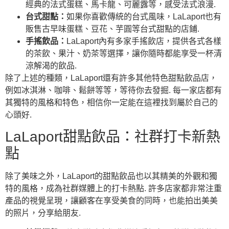
經典的法式蛋糕、馬卡龍、可麗露等，感受法式浪漫.
台式甜點：
如果你喜歡傳統的台式風味，LaLaport也有
販售古早味蛋糕、豆花、芋圓等台式甜點的店鋪.
手搖飲品：
LaLaport內有多家手搖飲店，提供各式各樣
的茶飲、果汁、奶茶等選擇，讓你隨時都能享受一杯清
涼解渴的飲品.
除了上述的種類，LaLaport還有許多其他特色甜點飲品店，
例如冰淇淋、咖啡、鬆餅等等，等待你去發掘. 每一家店都有
其獨特的風格和特色，相信你一定能在這裡找到屬於自己的
心頭好.
LaLaport甜點飲品：社群打卡新熱
點
除了美味之外，LaLaport的甜點飲品也以其精美的外觀和獨
特的風格，成為社群媒體上的打卡熱點. 許多店家都非常注重
產品的視覺呈現，讓顧客在享受美食的同時，也能拍出美美
的照片，分享給朋友.