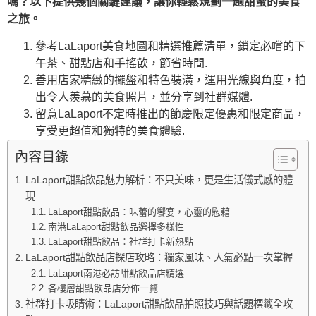
嗎？以下提供幾個關鍵建議，讓你輕鬆規劃一趟甜蜜的美食
之旅。
參考LaLaport美食地圖和精選推薦清單，鎖定必嚐的下
午茶、甜點店和手搖飲，節省時間.
善用店家精緻的擺盤和特色裝潢，運用光線與角度，拍
出令人羨慕的美食照片，並分享到社群媒體.
留意LaLaport不定時推出的節慶限定優惠和限定商品，
享受更超值和獨特的美食體驗.
內容目錄
LaLaport甜點飲品魅力解析：不只美味，更是生活儀式感的體
現
LaLaport甜點飲品：味蕾的饗宴，心靈的慰藉
南港LaLaport甜點飲品選擇多樣性
LaLaport甜點飲品：社群打卡新熱點
LaLaport甜點飲品店探店攻略：獨家風味、人氣必點一次掌握
LaLaport南港必訪甜點飲品店精選
各樓層甜點飲品店分佈一覽
社群打卡吸睛術：LaLaport甜點飲品拍照技巧與話題標籤全攻