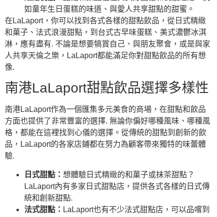
如童年生日蛋糕的味道、與愛人共享甜點的甜蜜。
在LaLaport，你可以找到各式各樣的甜點飲品，從日式精緻
和菓子、法式浪漫甜點，到台式古早味蛋糕、美式濃鬱冰淇
淋，應有盡有. 不論是想要犒賞自己、與朋友聚會，或是與家
人共享天倫之樂，LaLaport都能滿足你對甜點飲品的所有想
像.
南港LaLaport甜點飲品選擇多樣性
南港LaLaport作為一個匯集多元美食的商場，在甜點和飲品
方面也提供了非常豐富的選擇. 無論你偏好哪種風味、哪種風
格，都能在這裡找到心儀的選擇。從傳統的甜點到創新的飲
品，LaLaport的各家店鋪都在努力為顧客帶來獨特的味蕾體
驗.
日式甜點：
想體驗日式精緻的和菓子或抹茶甜點？
LaLaport內有多家日式甜點店，提供各式各樣的日式傳
統和創新甜點.
法式甜點：
LaLaport也有不少法式甜點店，可以品嚐到