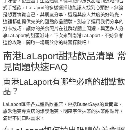
了味蕾，更豐富了生活體驗。從精緻的法式甜點到道地的台
式手搖飲，LaLaport的多樣選擇總能讓人找到心頭好。無論
是想要犒賞自己、與朋友分享，還是與家人共度美好時光，
這裡都能提供完美的甜點飲品體驗。別忘了運用我們分享的
打卡技巧，讓你的美食照片在社群媒體上閃耀，與更多人分
享LaLaport的甜蜜滋味。下次來到南港LaLaport，不妨參考
這份攻略，開啟一場屬於你的味蕾探險吧！
南港LaLaport甜點飲品清單 常
見問題快速FAQ
南港LaLaport有哪些必嚐的甜點飲
品？
LaLaport匯集各式甜點飲品店，包括ButterSays的費南雪、
旅禾泡芙專賣店的爆漿泡芙、明森宇治抹茶的抹茶甜點等，
滿足不同口味需求。