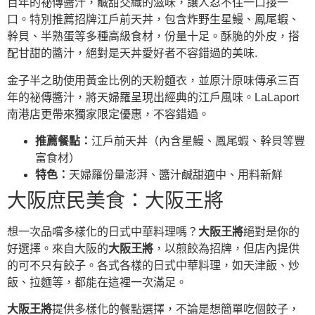
百年的祕傳醬汁，鹹甜交織的滋味，讓人忍不住一口接一
口。特別推薦招牌江戶前天丼，包含炸野生星鰻、鳳尾蝦、
幹貝、半熟蛋等多種高級食材，份量十足。酥脆的外皮，搭
配甘甜的醬汁，絕對是天丼愛好者不容錯過的美味.
金子半之助使用黃金比例的天粉麵衣，並原汁原味傳承三百
年的祕傳醬汁，將天婦羅呈現出經典的江戶風味。LaLaport
南港店更帶來獨家限定優惠，不容錯過。
推薦餐點：
江戶前天丼（內含星鰻、鳳尾蝦、幹貝等豐
富食材）
特色：
天婦羅份量澎湃、醬汁鹹甜適中、用料新鮮
大阪庶民美食：大阪王將
想一次品嚐多樣化的日式中華料理嗎？
大阪王將
絕對是你的
好選擇。來自大阪的
大阪王將
，以煎餃為招牌，但店內提供
的可不只有餃子。各式各樣的日式中華料理，如天津飯、炒
飯、拉麵等，都能在這裡一次滿足。
大阪王將
提供多樣化的餐點選擇，不論是想簡單吃個餃子，