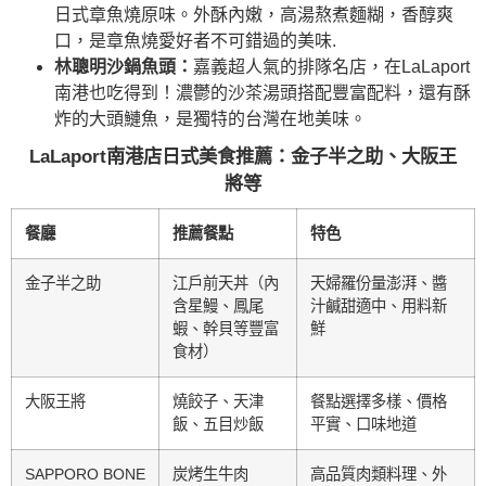
日式章魚燒原味。外酥內嫩，高湯熬煮麵糊，香醇爽
口，是章魚燒愛好者不可錯過的美味.
林聰明沙鍋魚頭：
嘉義超人氣的排隊名店，在LaLaport
南港也吃得到！濃鬱的沙茶湯頭搭配豐富配料，還有酥
炸的大頭鰱魚，是獨特的台灣在地美味。
LaLaport南港店日式美食推薦：金子半之助、大阪王
將等
餐廳
推薦餐點
特色
金子半之助
江戶前天丼（內
天婦羅份量澎湃、醬
含星鰻、鳳尾
汁鹹甜適中、用料新
蝦、幹貝等豐富
鮮
食材）
大阪王將
燒餃子、天津
餐點選擇多樣、價格
飯、五目炒飯
平實、口味地道
SAPPORO BONE
炭烤生牛肉
高品質肉類料理、外