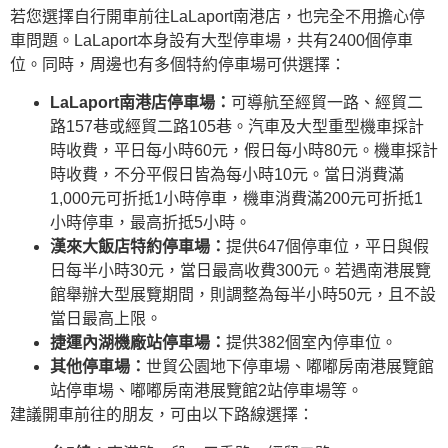
若您選擇自行開車前往LaLaport南港店，也完全不用擔心停
車問題。LaLaport本身設有大型停車場，共有2400個停車
位。同時，周邊也有多個特約停車場可供選擇：
LaLaport南港店停車場：
可導航至經貿一路、經貿二
路157巷或經貿二路105巷。汽車及大型重型機車採計
時收費，平日每小時60元，假日每小時80元。機車採計
時收費，不分平假日皆為每小時10元。當日消費滿
1,000元可折抵1小時停車，機車消費滿200元可折抵1
小時停車，最高折抵5小時。
漢來大飯店特約停車場：
提供647個停車位，平日與假
日每半小時30元，當日最高收費300元。若遇南港展覽
館舉辦大型展覽期間，則調整為每半小時50元，且不設
當日最高上限。
捷運內湖機廠站停車場：
提供382個室內停車位。
其他停車場：
世貿公園地下停車場、嘟嘟房南港展覽館
站停車場、嘟嘟房南港展覽館2站停車場等。
建議開車前往的朋友，可由以下路線選擇：