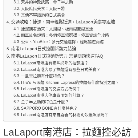
天丼的極致誘惑：金子半之助
大阪庶民美食：大阪王將
其他不容錯過的日式美食
交通攻略：捷運、開車輕鬆抵達，LaLaport美食零距離
捷運族看過來：文湖線、板南線雙線直達
開車族免煩惱：多個停車場選擇，停車資訊全攻略
公車、YouBike：多元交通選擇，輕鬆暢遊南港
南港LaLaport日式拉麵新勢力結論
南港LaLaport日式拉麵新勢力 常見問題快速FAQ
LaLaport南港店有哪些必吃的拉麵店？
LaLaport南港店除了拉麵還有哪些日式美食？
一風堂拉麵有什麼特色？
Hiro’s らぁ麵 Kitchen Express的拉麵有什麼特別之處？
LaLaport南港店的交通方式為何？
LaLaport南港店停車費用如何計算？
金子半之助的特色是什麼？
SAPPORO BONE有什麼特色？
LaLaport南港店有來自嘉義的林聰明沙鍋魚頭嗎？
LaLaport南港店：拉麵控必訪