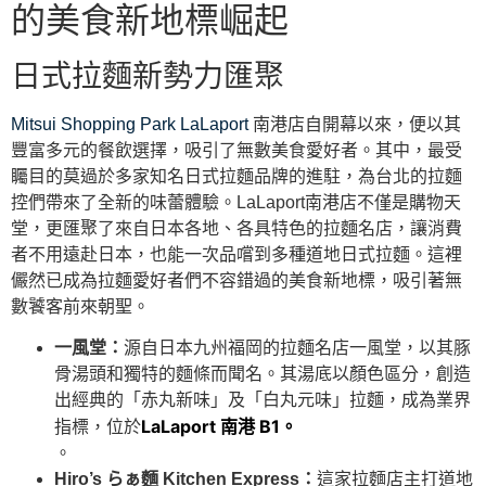
的美食新地標崛起
日式拉麵新勢力匯聚
Mitsui Shopping Park LaLaport
南港店自開幕以來，便以其
豐富多元的餐飲選擇，吸引了無數美食愛好者。其中，最受
矚目的莫過於多家知名日式拉麵品牌的進駐，為台北的拉麵
控們帶來了全新的味蕾體驗。LaLaport南港店不僅是購物天
堂，更匯聚了來自日本各地、各具特色的拉麵名店，讓消費
者不用遠赴日本，也能一次品嚐到多種道地日式拉麵。這裡
儼然已成為拉麵愛好者們不容錯過的美食新地標，吸引著無
數饕客前來朝聖。
一風堂：
源自日本九州福岡的拉麵名店一風堂，以其豚
骨湯頭和獨特的麵條而聞名。其湯底以顏色區分，創造
出經典的「赤丸新味」及「白丸元味」拉麵，成為業界
LaLaport
南港 B1。
指標，位於
。
Hiro’s らぁ麵 Kitchen Express：
這家拉麵店主打道地