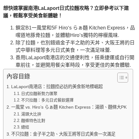
想快速掌握南港LaLaport日式拉麵攻略？立即參考以下建
議，輕鬆享受美食新體驗！
鎖定B1一風堂和5F Hiro‘s らぁ麵 Kitchen Express，品
嚐道地豚骨拉麵，並體驗Hiro’s獨特的檸檬風味.
除了拉麵，也別錯過金子半之助的天丼、大阪王將的日
式中華料理等多元日式美食，一次滿足味蕾.
善用LaLaport南港店的交通便利性，搭乘捷運或自行開
車前往，並避開用餐尖峯時段，享受更佳的美食體驗.
內容目錄
LaLaport南港店：拉麵控必訪的美食新地標崛起
日式拉麵新勢力匯聚
不只拉麵：多元日式餐飲選擇
一風堂 vs. Hiro’s らぁ麵 Kitchen Express：湯頭、麵條大PK
湯頭大比拚
麵條特色比對
總結
不只拉麵：金子半之助、大阪王將等日式美食一次滿足