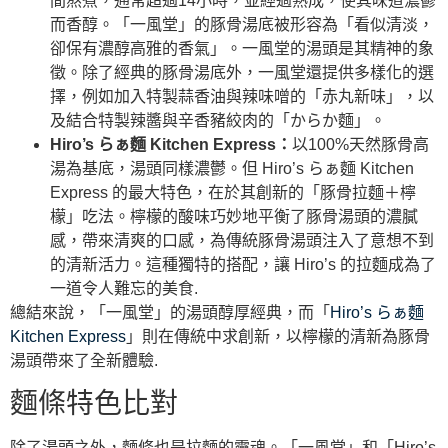
間熬煮，通常超過14小時，並經過熟成，使其味道濃鬱
而香醇。「一風堂」的豚骨湯底被形容為「看似清淡，
卻保有濃醇高雅的香氣」。一風堂的湯頭是其精神的象
徵。除了經典的豚骨湯底外，一風堂還提供多樣化的選
擇，例如加入特製蒜香油與辣味噌的「赤丸新味」，以
及結合特製辣醬與辛香豬絞肉的「からか麵」。
Hiro’s らぁ麵 Kitchen Express：
以100%天然豚骨高
湯為基底，湯頭同樣濃鬱。但 Hiro’s らぁ麵 Kitchen
Express 的最大特色，在於其創新的「豚骨拉麵＋檸
檬」吃法。檸檬的酸味巧妙地平衡了豚骨湯頭的濃膩
感，帶來清爽的口感，為傳統豚骨湯頭注入了意想不到
的清新活力。這種獨特的搭配，讓 Hiro’s 的拉麵成為了
一道令人難忘的美食.
總結來說，「一風堂」的湯頭醇厚經典，而「
Hiro’s らぁ麵
Kitchen Express
」則在傳統中求創新，以檸檬的清新為豚骨
湯頭帶來了全新體驗.
麵條特色比對
除了湯頭之外，麵條也是拉麵的靈魂。「一風堂」和「Hiro’s