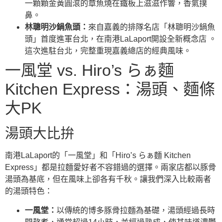
一顆顆金黃圓滾的章魚燒在鐵板上滋滋作響，香氣撲
鼻。
林聰明沙鍋魚頭：
來自嘉義的排隊名店「林聰明沙鍋魚
頭」首度進軍台北，在南港LaLaport開設全新概念店 。
這次進駐台北，完整重現嘉義總店的經典風味。
一風堂 vs. Hiro’s らぁ麵
Kitchen Express：湯頭、麵條
大PK
湯頭大比拚
南港LaLaport的「一風堂」和「Hiro’s らぁ麵 Kitchen
Express」都是拉麵愛好者不容錯過的選擇。兩家店都以豚骨
湯頭為基底，但在風味上卻各有千秋。讓我們深入比較兩者
的湯頭特色：
一風堂：
以傳統的博多豚骨拉麵為基礎，湯頭經過長時