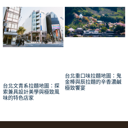
台北重口味拉麵地圖：鬼
金棒與辰拉麵的辛香濃鹹
台北文青系拉麵地圖：探
極致饗宴
索兼具設計美學與極致風
味的特色店家