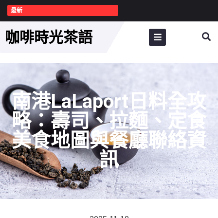
最新
咖啡時光茶語
南港LaLaport日料全攻
略：壽司、拉麵、定食
美食地圖與餐廳聯絡資
訊