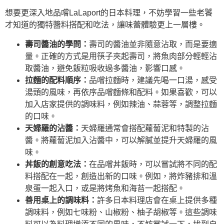
想要更深入地品嚐LaLaport的日本料理，不妨學習一些老饕
才知道的獨特醬料搭配和吃法，讓味蕾體驗更上一層樓。
壽司醬油的學問：
壽司的醬油並非隨意沾取，而是要適
量。正確的方式是用筷子夾起壽司，將魚肉部分輕輕沾
取醬油，避免飯粒吸收過多醬油，影響口感。
拉麵的配料順序：
品嚐拉麵時，建議先喝一口湯，感受
湯頭的風味，再依序品嚐麵條和配料。如果喜歡，可以
加入店家提供的調味料，例如辣油、蒜蓉等，調整拉麵
的口味。
天婦羅的沾醬：
天婦羅通常會搭配蘿蔔泥和特製的沾
醬。將蘿蔔泥加入沾醬中，可以解膩並提升天婦羅的風
味。
丼飯的創意吃法：
在品嚐丼飯時，可以嘗試將不同的配
料搭配在一起，創造出新的口味。例如，將炸豬排和溫
泉蛋一起入口，或是將烤魚和海苔一起搭配。
善用桌上的調味料：
許多日本料理店會在桌上提供多種
調味料，例如七味粉、山椒粉、柚子胡椒等。這些調味