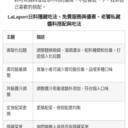
料可以為料理增添不同的風味，不妨嘗試一下，找到自
己喜歡的搭配。
LaLaport日料隱藏吃法、免費服務與優惠、老饕私藏
醬料搭配與吃法
主題
描述
客製化拉麵
調整麵條粗細、湯頭濃淡、配料種類和份量，打
造個人化拉麵
壽司飯量調
食量小者可減少壽司飯份量，品嚐多種口味
整
丼飯醬汁調
調整醬汁用量或額外添加，符合個人口味
整
定食配菜更
更換配菜，使搭配更均衡
換
隱藏菜單
詢問服務人員是否有隱藏菜單