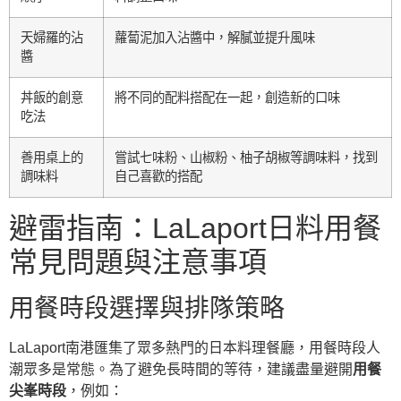
天婦羅的沾
蘿蔔泥加入沾醬中，解膩並提升風味
醬
丼飯的創意
將不同的配料搭配在一起，創造新的口味
吃法
善用桌上的
嘗試七味粉、山椒粉、柚子胡椒等調味料，找到
調味料
自己喜歡的搭配
避雷指南：LaLaport日料用餐
常見問題與注意事項
用餐時段選擇與排隊策略
LaLaport南港匯集了眾多熱門的日本料理餐廳，用餐時段人
潮眾多是常態。為了避免長時間的等待，建議盡量避開
用餐
尖峯時段
，例如：