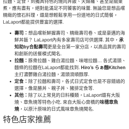
拉麵、定食，到獨具特色的燒肉丼飯、天婦羅、甚至是關東
煮，應有盡有，絕對能滿足不同饕客的味蕾. 無論您是想品嚐
精緻的懷石料理，還是想輕鬆享用一份道地的日式簡餐，
LaLaport都能提供豐富的選擇.
壽司：
想品嚐新鮮握壽司、精緻壽司卷、或是豪邁的海
鮮丼飯？ LaLaport內有多家壽司店可供選擇. 其中，
承
知助by合點壽司
更是全台第一家分店，以高品質的壽司
和創新的送餐模式聞名.
拉麵：
豚骨拉麵、雞白湯拉麵、味噌拉麵… 各式湯頭、
麵條的拉麵在LaLaport都能找到.
Hiro’s らぁ麵Kitchen
主打濃鬱雞白湯拉麵，湯頭滑順醇厚.
定食：
除了拉麵和壽司，各式日式定食也是不容錯過的
選擇，像是勝丼、親子丼、豬排定食等.
其他：
除了以上常見的日料種類，LaLaport還有大阪
燒、章魚燒等特色小吃. 來自大阪心齋橋的
味穗章魚
燒
，以原汁原味的日式風味章魚燒聞名.
特色店家推薦