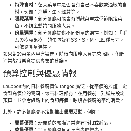
特殊食材
：留意菜單中是否含有自己不喜歡或過敏的食
材，例如：海鮮、蛋、麩質等。
隱藏菜單
：部分餐廳可能會有隱藏菜單或季節限定菜
色，不妨主動詢問服務人員。
份量選擇
：部分餐廳提供不同份量的選擇，例如：「ポ
ムの樹蘋果樹」的蛋包飯有SS、S、M、L四種尺寸，
可依據食量選擇。
如果對於菜單內容有疑問，隨時向服務人員尋求協助，他們
通常都很樂意提供專業的建議。
預算控制與優惠情報
LaLaport內的日料餐廳價位 ranges 廣泛，從平價的拉麵、定
食到高價位的壽司、懷石料理都有。在用餐前，建議先設定
預算，並參考網路上的
食記評價
，瞭解各餐廳的平均消費。
此外，許多餐廳會不定期推出
優惠活動
，例如：
開幕優惠
：新開幕的餐廳通常會有折扣或贈品。
會員優惠
：加入餐廳會員可享有專屬優惠。