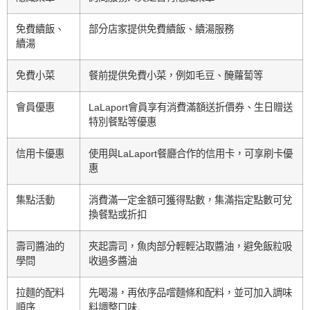
免費續飯、
部分店家提供免費續飯、續湯服務
續湯
免費小菜
餐前提供免費小菜，例如毛豆、醃蘿蔔等
會員優惠
LaLaport會員享有消費滿額送折價券、生日贈送
特別餐點等優惠
信用卡優惠
使用與LaLaport餐廳合作的信用卡，可享刷卡優
惠
集點活動
消費滿一定金額可獲得點數，集滿指定點數可兌
換餐點或折扣
壽司醬油的
夾起壽司，魚肉部分輕輕沾取醬油，避免飯粒吸
學問
收過多醬油
拉麵的配料
先喝湯，再依序品嚐麵條和配料，並可加入調味
順序
料調整口味