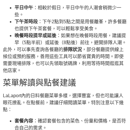
平日中午
：相較於假日，平日中午的人潮會稍微少一
些。
下午茶時段
：下午2點到5點之間是用餐離峯，許多餐廳
也提供下午茶套餐，可以輕鬆享受美食。
晚餐時段提早或延後
：如果想在晚餐時段用餐，建議提
早（5點半前）或延後（8點後）前往，避開排隊人潮。
此外，可以事先查詢各餐廳的
排隊狀況
，部分餐廳提供線上
候位或預約服務，善用這些工具可以節省寶貴的時間。即使
需要現場排隊，也可以先領取號碼牌，利用等待時間逛逛其
他店家。
菜單解讀與點餐建議
LaLaport內的日料餐廳菜單多樣，選擇豐富，但也可能讓人
眼花撩亂。在點餐前，建議仔細閱讀菜單，特別注意以下幾
點：
套餐內容
：確認套餐包含的菜色、份量和價格，是否符
合自己的需求。