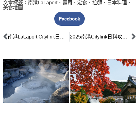
文章標籤：
南港LaLaport
、
壽司
、
定食
、
拉麵
、
日本料理
、
美食地圖
Facebook
南港LaLaport Citylink日式料理全攻略：餐廳類型、電話、地址懶人包
2025南港Citylink日料攻略：饕客必收！最新情報、獨家菜色一次掌握