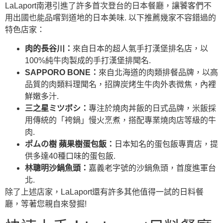
LaLaport南港引進了許多首次登台的日本餐廳，讓饕客們不
用出國也能品嚐到道地的日本美味. 以下推薦幾家不容錯過的
特色店家：
肉的長谷川：
來自日本的超人氣手打漢堡排名店，以
100%純牛肉製成的手打漢堡排聞名.
SAPPORO BONE：
來自北海道的肉類排餐品牌，以高
品質的肉類料理聞名，招牌炭烤生牛肉外表微焦，內裡
鮮嫩多汁.
三之星ミツボシ：
專注於燒肉丼飯的日式品牌，米飯採
用傳統的「袴鍋」慢火烹煮，搭配專業燒肉店等級的牛
肉.
ポムの樹 蘋果樹蛋包飯：
日本知名的蛋包飯專賣店，提
供多達40種口味的蛋包飯.
林聰明沙鍋魚頭：
嘉義老字號的沙鍋魚頭，首度進軍台
北.
除了上述店家，LaLaport還有許多其他值得一試的日料餐
廳，等著您親自來發掘!