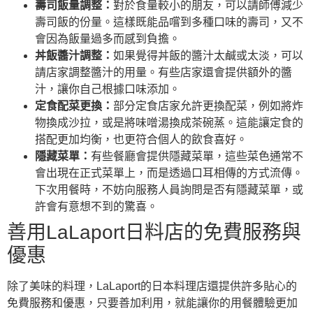
壽司飯量調整：
對於食量較小的朋友，可以請師傅減少
壽司飯的份量。這樣既能品嚐到多種口味的壽司，又不
會因為飯量過多而感到負擔。
丼飯醬汁調整：
如果覺得丼飯的醬汁太鹹或太淡，可以
請店家調整醬汁的用量。有些店家還會提供額外的醬
汁，讓你自己根據口味添加。
定食配菜更換：
部分定食店家允許更換配菜，例如將炸
物換成沙拉，或是將味噌湯換成茶碗蒸。這能讓定食的
搭配更加均衡，也更符合個人的飲食喜好。
隱藏菜單：
有些餐廳會提供隱藏菜單，這些菜色通常不
會出現在正式菜單上，而是透過口耳相傳的方式流傳。
下次用餐時，不妨向服務人員詢問是否有隱藏菜單，或
許會有意想不到的驚喜。
善用LaLaport日料店的免費服務與
優惠
除了美味的料理，LaLaport的日本料理店還提供許多貼心的
免費服務和優惠，只要善加利用，就能讓你的用餐體驗更加