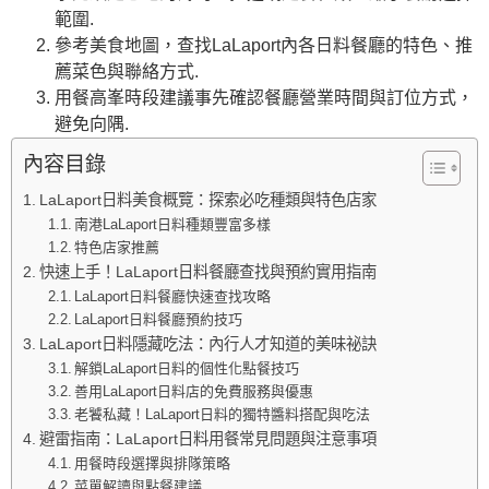
範圍.
參考美食地圖，查找LaLaport內各日料餐廳的特色、推
薦菜色與聯絡方式.
用餐高峯時段建議事先確認餐廳營業時間與訂位方式，
避免向隅.
內容目錄
LaLaport日料美食概覽：探索必吃種類與特色店家
南港LaLaport日料種類豐富多樣
特色店家推薦
快速上手！LaLaport日料餐廳查找與預約實用指南
LaLaport日料餐廳快速查找攻略
LaLaport日料餐廳預約技巧
LaLaport日料隱藏吃法：內行人才知道的美味祕訣
解鎖LaLaport日料的個性化點餐技巧
善用LaLaport日料店的免費服務與優惠
老饕私藏！LaLaport日料的獨特醬料搭配與吃法
避雷指南：LaLaport日料用餐常見問題與注意事項
用餐時段選擇與排隊策略
菜單解讀與點餐建議