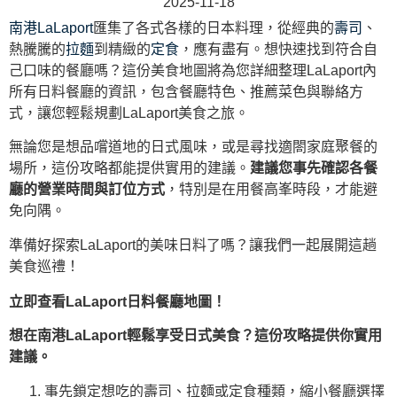
2025-11-18
南港LaLaport
匯集了各式各樣的日本料理，從經典的
壽司
、
熱騰騰的
拉麵
到精緻的
定食
，應有盡有。想快速找到符合自
己口味的餐廳嗎？這份美食地圖將為您詳細整理LaLaport內
所有日料餐廳的資訊，包含餐廳特色、推薦菜色與聯絡方
式，讓您輕鬆規劃LaLaport美食之旅。
無論您是想品嚐道地的日式風味，或是尋找適閤家庭聚餐的
場所，這份攻略都能提供實用的建議。
建議您事先確認各餐
廳的營業時間與訂位方式
，特別是在用餐高峯時段，才能避
免向隅。
準備好探索LaLaport的美味日料了嗎？讓我們一起展開這趟
美食巡禮！
立即查看LaLaport日料餐廳地圖！
想在南港LaLaport輕鬆享受日式美食？這份攻略提供你實用
建議。
事先鎖定想吃的壽司、拉麵或定食種類，縮小餐廳選擇