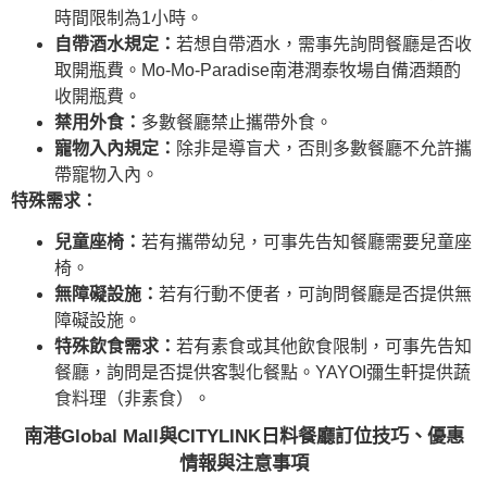
時間限制為1小時。
自帶酒水規定：
若想自帶酒水，需事先詢問餐廳是否收
取開瓶費。Mo-Mo-Paradise南港潤泰牧場自備酒類酌
收開瓶費。
禁用外食：
多數餐廳禁止攜帶外食。
寵物入內規定：
除非是導盲犬，否則多數餐廳不允許攜
帶寵物入內。
特殊需求：
兒童座椅：
若有攜帶幼兒，可事先告知餐廳需要兒童座
椅。
無障礙設施：
若有行動不便者，可詢問餐廳是否提供無
障礙設施。
特殊飲食需求：
若有素食或其他飲食限制，可事先告知
餐廳，詢問是否提供客製化餐點。YAYOI彌生軒提供蔬
食料理（非素食）。
南港Global Mall與CITYLINK日料餐廳訂位技巧、優惠
情報與注意事項