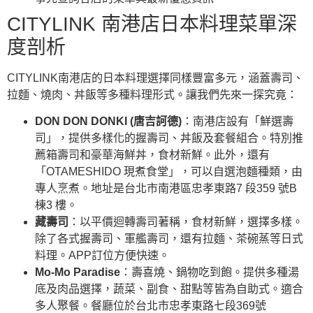
CITYLINK 南港店日本料理菜單深
度剖析
CITYLINK南港店的日本料理選擇同樣豐富多元，涵蓋壽司、
拉麵、燒肉、丼飯等多種料理形式。讓我們先來一探究竟：
DON DON DONKI (唐吉訶德)
：南港店設有「鮮選壽
司」，提供多樣化的握壽司、丼飯及套餐組合。特別推
薦箱壽司和豪華海鮮丼，食材新鮮。此外，還有
「OTAMESHIDO 現煮食堂」，可以自選泡麵種類，由
專人烹煮。地址是台北市南港區忠孝東路7 段359 號B
棟3 樓。
藏壽司
：以平價迴轉壽司著稱，食材新鮮，選擇多樣。
除了各式握壽司、軍艦壽司，還有拉麵、茶碗蒸等日式
料理。APP訂位方便快速。
Mo-Mo Paradise
：壽喜燒、鍋物吃到飽。提供多種湯
底及肉品選擇，蔬菜、副食、甜點等皆為自助式。適合
多人聚餐。餐廳位於台北市忠孝東路七段369號