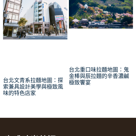
台北重口味拉麵地圖：鬼
金棒與辰拉麵的辛香濃鹹
台北文青系拉麵地圖：探
極致饗宴
索兼具設計美學與極致風
味的特色店家