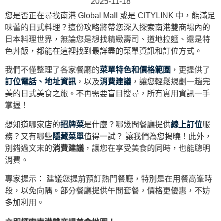
2025-11-18
您是否正在尋找南港 Global Mall 或是 CITYLINK 中，能滿足
味蕾的日式料理？這份攻略將帶您深入探索南港雙商場內的
日本料理世界，無論您是想找精緻壽司、道地拉麵、還是特
色丼飯，都能在這裡找到最詳盡的菜單資訊和訂位方式。
我們不僅整理了各家餐廳的
菜單特色和價格範圍
，更提供了
訂位電話、地址資訊
，以及
消費建議
，讓您輕鬆規劃一趟完
美的日式美食之旅。不再需要盲目搜尋，所有實用資訊一手
掌握！
想知道哪家店的
招牌菜
是什麼？哪幾間餐廳提供
線上訂位
服
務？又有哪些
隱藏菜單
值得一試？ 讓我們為您揭曉！此外，
別錯過文末的
消費建議
，讓您在享受美食的同時，也能聰明
消費。
專家提示： 建議您提前預訂熱門餐廳，特別是在用餐高峯時
段，以免向隅。部分餐廳提供午間套餐，價格更優惠，不妨
多加利用。