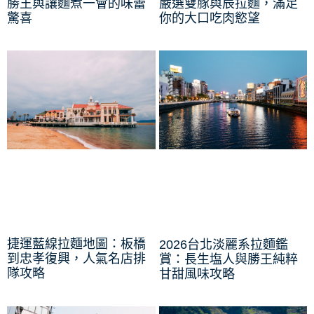
勝王與讓麵煮一會的味蕾
嚴選雙豚與辰拉麵，滿足
驚喜
你的大口吃肉慾望
捷運藍線拉麵地圖：板橋
2026台北淡麗系拉麵鑑
到忠孝復興，人氣名店排
賞：長生塩人與勝王純粹
隊攻略
甘甜風味攻略