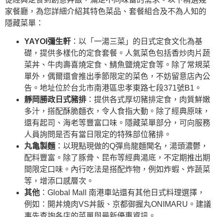
家餐廳，為您詳細介紹其特色菜品、套餐組合及不為人知的
隱藏菜單：
YAYOI彌生軒
：以「一湯三菜」的日式定食文化為基
礎，提供多樣化的定食套餐。人氣菜色包括香炒肉片蔬
菜丼、牛肉壽喜燒定食、鯖魚鹽燒定食等。除了常規菜
單外，偶爾還會推出季節限定的菜色，不妨留意店內公
告。地址位於台北市南港區忠孝東路七段371號B1。
靜岡勝政日式豬排
：提供各式厚切豬排定食，肉質鮮嫩
多汁，搭配酥脆麵衣，令人食指大動。除了經典原味，
還有起司、海老等豐富口味。隱藏菜單部分，可向服務
人員詢問是否有當日限定的特殊部位豬排。
丸亀製麵
：以現點現做的Q彈烏龍麵聞名，湯頭濃鬱，
配料豐富。除了豚骨、昆布等經典湯底，不定期推出期
間限定口味。內行吃法是搭配炸物，例如炸蝦、炸蔬菜
等，增添口感層次。
其他
：Global Mall 南港車站還有其他日式料理選擇，
例如：開丼燒肉VS丼飯、京都御握丸ONIMARU。建議
事先查詢各店的菜單與最新優惠資訊。