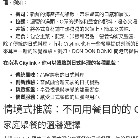
理，例如：
壽司：
新鮮的海產搭配醋飯，帶來豐富的口感和層次.
拉麵：
濃鬱的湯頭、Q彈的麵條和豐富的配料，暖心又暖
丼飯：
將各式食材鋪在熱騰騰的米飯上，簡單又美味.
定食：
包含主菜、配菜、米飯和湯品，營養均衡又豐富.
除了傳統的日式料理，南港 Citylink 也有一些餐廳提
來耳目一新的味覺體驗。例如，DON DON DONKI 南港
在南港 Citylink，你可以體驗到日式料理的各種風貌：
傳統風味：
品嚐經典的日式料理.
創新體驗：
嘗試融合新元素的日式餐點.
精緻擺盤：
享受視覺與味覺的雙重饗宴.
優質服務：
感受日式餐飲的細膩與用心.
情境式推薦：不同用餐目的的 Cit
家庭聚餐的溫馨選擇