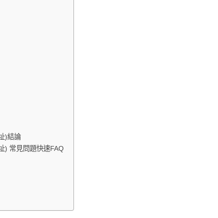
址)結論
址) 常見問題快速FAQ