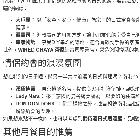
南港 Citylink 匯集了多間適閤家庭聚餐的日式餐廳，
臨的餐廳：
大戶屋：
以「安全、安心、健康」為宗旨的日式定食餐廳
健康。
藏壽司：
迴轉壽司的用餐方式，讓小朋友也能享受自己選
串家物語：
享受DIY串炸的樂趣，適合喜歡動手做的家
此外，
WIRED CHAYA 茶屋
結合蔦屋書店，營造悠閒慢活的氛
情侶約會的浪漫氛圍
想在特別的日子裡，與另一半共享浪漫的日式料理嗎？南港 Ci
漢堡排嘉：
東京排隊名店，提供炭火手打漢堡排，讓您們
Lady Nara：
來自泰國的曼谷網美餐廳，以夢幻的裝潢和
DON DON DONKI：
除了購物之外，唐吉軻德南港店也
增添約會的樂趣。
如果想來點不一樣的，也可以考慮到
武侍酒日式居酒屋
，品嚐
其他用餐目的推薦