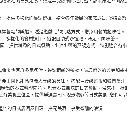
無論是想品嚐道地的日式定食，或是享受熱鬧的吃到飽，都能滿足不同
，提供多樣化的餐點選擇，適合各年齡層的家庭成員. 堅持嚴
擇餐點的樂趣。 透過遊戲化的集點方式，增添用餐的趣味性。
庭。 多樣化的食材選擇，搭配自助式沙拉吧，滿足不同味蕾。
圍，提供精緻的日式餐點，少油少鹽的烹調方式，特別適合有小
tylink 也有許多氣氛佳、餐點精緻的餐廳，讓您們的約會更加
免出國也能品嚐職人等級的美味。 搭配生食級雞蛋和獨門醬汁
精緻的泰式料理聞名。 融合泰式風味的日式餐點，帶來不一樣
設有美食座位區，提供鮮選壽司、現煮泡麵等日式美食. 您們可
道地的日式居酒屋料理，搭配美酒，享受微醺的浪漫.