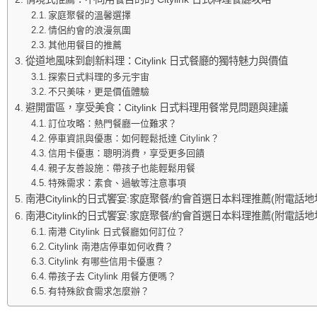
家庭聚餐的溫馨選擇
情侶約會的浪漫氛圍
其他用餐目的推薦
從道地風味到創新料理：Citylink 日式餐廳的獨特魅力與價值
探索日式料理的多元宇宙
不只美味，更是價值體驗
避開雷區，享受美食：Citylink 日式料理用餐常見問題與建議
訂位攻略：熱門餐廳一位難求？
停車資訊與優惠：如何輕鬆抵達 Citylink？
信用卡優惠：聰明消費，享受更多回饋
親子友善設施：帶孩子也能輕鬆用餐
特殊需求：素食、過敏等注意事項
南港Citylink的日式饗宴:家庭聚餐/約會首選日本料理推薦(附電話地
南港Citylink的日式饗宴:家庭聚餐/約會首選日本料理推薦(附電話地
南港 Citylink 日式餐廳如何訂位？
Citylink 南港店停車如何收費？
Citylink 有哪些信用卡優惠？
帶孩子去 Citylink 用餐方便嗎？
有特殊飲食需求怎麼辦？