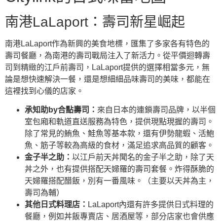
南港LaLaport：壽司新星崛起
南港LaLaport作為新興的美食地標，匯集了多家各有特色的
壽司餐廳，為南港的壽司戰局注入了新活力。從平價迴轉壽
司到精緻的江戶前壽司，LaLaport提供的選擇相當多元，無
論是想快速解決一餐，還是想細細品味壽司的美味，都能在
這裡找到心儀的店家。
承知助by合點壽司：
來自日本的連鎖壽司品牌，以半個
室包廂和軌道直送服務為特色，提供現點現握的壽司。
除了常見的鮪魚、鮭魚等基本款，還有伊勢龍蝦、活鮑
魚、筋子等較為高級的食材，滿足追求高品質的顧客。
金子半之助：
以江戶前天丼聞名的金子半之助，除了天
丼之外，也有提供搭配天婦羅的壽司套餐。炸得酥脆的
天婦羅搭配醋飯，別有一番風味。（主要以天丼為主，
壽司為輔）
其他日式料理店：
LaLaport內還有許多提供日式料理的
餐廳，例如丼飯專賣店、居酒屋等，部分店家也會供應