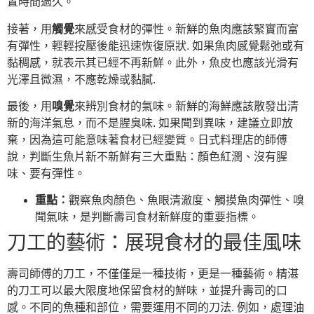
置時間過久。
接著，用
觸覺
來感受食材的彈性。新鮮的魚肉應該緊實而富
有彈性，輕輕按壓後能迅速恢復原狀. 如果魚肉感覺鬆弛或有
黏稠感，就表示其已經不再新鮮。此外，魚皮也應該光滑有
光澤且微濕，不應乾燥或黏膩.
最後，用
嗅覺
來辨別食材的氣味。新鮮的海鮮應該散發出清
新的海洋氣息，而不是腥臭味. 如果聞到異味，建議立即放
棄，因為這可能意味著食材已經變質。日式料理店的師傅
說，判斷生魚片新不新鮮有三大重點：顏色紅潤、沒有腥
味、要有彈性。
重點：
觀察魚肉顏色、魚眼清澈度、觸摸魚肉彈性、嗅
聞氣味，是判斷壽司食材新鮮度的重要指標。
刀工的藝術：展現食材的最佳風味
壽司師傅的刀工，不僅僅是一種技術，更是一種藝術。精湛
的刀工可以最大限度地保留食材的鮮味，並提升壽司的口
感。不同的魚種和部位，需要運用不同的刀法. 例如，處理油