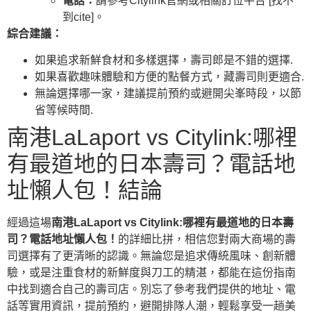
電話：
請參考Citylink官網或相關訂位平台 [找不
到cite]。
綜合建議：
如果追求新鮮食材和多樣選擇，壽司郎是不錯的選擇.
如果喜歡趣味體驗和方便的點餐方式，藏壽司則更適合.
無論選擇哪一家，建議提前預約或避開尖峯時段，以節
省等候時間.
南港LaLaport vs Citylink:哪裡
有最道地的日本壽司？電話地
址懶人包！結論
經過這場
南港LaLaport vs Citylink:哪裡有最道地的日本壽
司？電話地址懶人包！
的詳細比拼，相信您對兩大商場的壽
司選擇有了更清晰的認識。無論您是追求傳統風味、創新體
驗，或是注重食材的新鮮度與刀工的精湛，都能在這份指南
中找到適合自己的壽司店。別忘了參考我們提供的地址、電
話等實用資訊，提前預約，避開排隊人潮，輕鬆享受一趟美