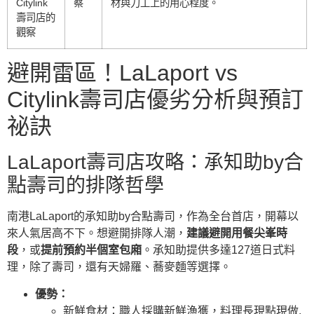
Citylink
察
材與刀工上的用心程度。
壽司店的
觀察
避開雷區！LaLaport vs
Citylink壽司店優劣分析與預訂
祕訣
LaLaport壽司店攻略：承知助by合
點壽司的排隊哲學
南港LaLaport的承知助by合點壽司，作為全台首店，開幕以
來人氣居高不下。想避開排隊人潮，
建議避開用餐尖峯時
段
，或
提前預約半個室包廂
。承知助提供多達127道日式料
理，除了壽司，還有天婦羅、蕎麥麵等選擇。
優勢：
新鮮食材：職人採購新鮮漁獲，料理長現點現做.