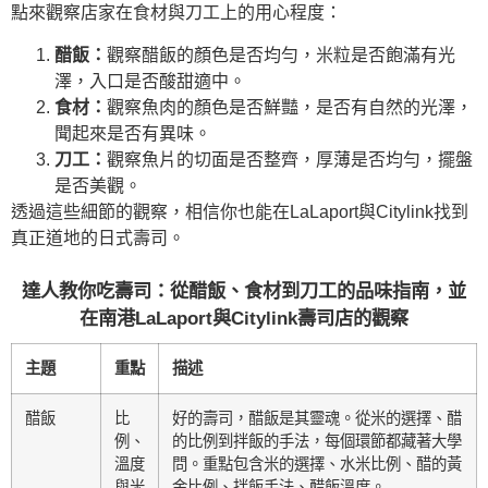
點來觀察店家在食材與刀工上的用心程度：
醋飯：
觀察醋飯的顏色是否均勻，米粒是否飽滿有光
澤，入口是否酸甜適中。
食材：
觀察魚肉的顏色是否鮮豔，是否有自然的光澤，
聞起來是否有異味。
刀工：
觀察魚片的切面是否整齊，厚薄是否均勻，擺盤
是否美觀。
透過這些細節的觀察，相信你也能在LaLaport與Citylink找到
真正道地的日式壽司。
達人教你吃壽司：從醋飯、食材到刀工的品味指南，並
在南港LaLaport與Citylink壽司店的觀察
主題
重點
描述
醋飯
比
好的壽司，醋飯是其靈魂。從米的選擇、醋
例、
的比例到拌飯的手法，每個環節都藏著大學
溫度
問。重點包含米的選擇、水米比例、醋的黃
與米
金比例、拌飯手法、醋飯溫度。