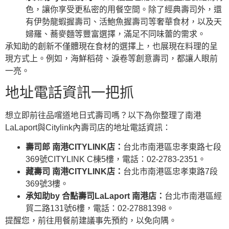
色，讓你享受更私密的用餐空間。除了經典壽司外，還
有伊勢龍蝦握壽司、活鮑魚握壽司等奢華食材，以及天
婦羅、蕎麥麵等豐富選擇，滿足不同味蕾的需求。
承知助的創新不僅體現在食材的選擇上，也展現在料理的呈
現方式上。例如，海鮮稻荷、淚卷等創意壽司，都讓人眼前
一亮。
地址電話資訊一把抓
想立即前往品嚐道地日式壽司嗎？以下為你整理了南港
LaLaport與Citylink內壽司店的地址電話資訊：
壽司郎 南港CITYLINK店：
台北市南港區忠孝東路七段
369號CITYLINK C棟5樓，電話：02-2783-2351。
藏壽司 南港CITYLINK店：
台北市南港區忠孝東路7段
369號3樓。
承知助by 合點壽司LaLaport 南港店：
台北巿南港區經
貿二路131號6樓，電話：02-27881398。
提醒您，前往用餐前建議事先預約，以免向隅。