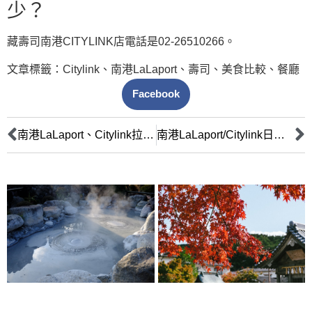
少？
藏壽司南港CITYLINK店電話是02-26510266。
文章標籤：
Citylink
、
南港LaLaport
、
壽司
、
美食比較
、
餐廳
Facebook
南港LaLaport、Citylink拉麵攻略：排隊名店、湯頭特色、必吃推薦全掌握
南港LaLaport/Citylink日料推薦：長輩友善餐廳完整攻略