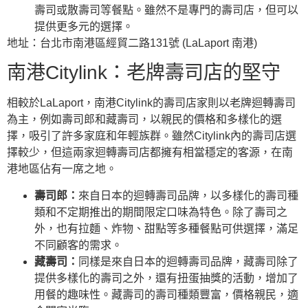
壽司或散壽司等餐點。雖然不是專門的壽司店，但可以
提供更多元的選擇。
地址：台北市南港區經貿二路131號 (LaLaport 南港)
南港Citylink：老牌壽司店的堅守
相較於LaLaport，南港Citylink的壽司店家則以老牌迴轉壽司
為主，例如壽司郎和藏壽司，以親民的價格和多樣化的選
擇，吸引了許多家庭和年輕族群。雖然Citylink內的壽司店選
擇較少，但這兩家迴轉壽司店都擁有相當穩定的客源，在南
港地區佔有一席之地。
壽司郎：
來自日本的迴轉壽司品牌，以多樣化的壽司種
類和不定期推出的期間限定口味為特色。除了壽司之
外，也有拉麵、炸物、甜點等多種餐點可供選擇，滿足
不同顧客的需求。
藏壽司：
同樣是來自日本的迴轉壽司品牌，藏壽司除了
提供多樣化的壽司之外，還有扭蛋抽獎的活動，增加了
用餐的趣味性。藏壽司的壽司種類豐富，價格親民，適