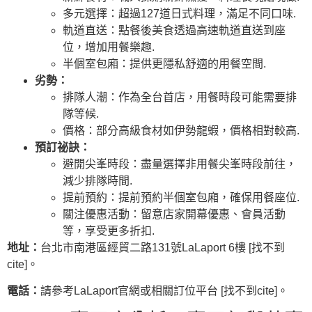
多元選擇：超過127道日式料理，滿足不同口味.
軌道直送：點餐後美食透過高速軌道直送到座
位，增加用餐樂趣.
半個室包廂：提供更隱私舒適的用餐空間.
劣勢：
排隊人潮：作為全台首店，用餐時段可能需要排
隊等候.
價格：部分高級食材如伊勢龍蝦，價格相對較高.
預訂祕訣：
避開尖峯時段：盡量選擇非用餐尖峯時段前往，
減少排隊時間.
提前預約：提前預約半個室包廂，確保用餐座位.
關注優惠活動：留意店家開幕優惠、會員活動
等，享受更多折扣.
地址：
台北市南港區經貿二路131號LaLaport 6樓 [找不到
cite]。
電話：
請參考LaLaport官網或相關訂位平台 [找不到cite]。