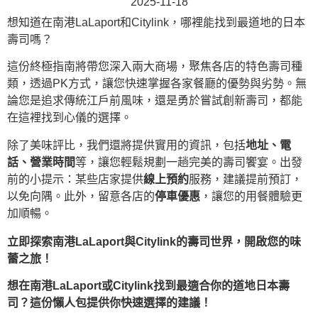
2025-11-18
想知道在南港LaLaport和Citylink，哪裡能找到最道地的日本
壽司嗎？
這份終極指南將帶您深入兩大商場，聚焦各店的特色壽司種
類，透過PK方式，讓您快速掌握各家餐廳的優勢與劣勢。無
論您是追求傳統江戶前風味，還是勇於嘗試創新壽司，都能
在這裡找到心儀的選擇。
除了美味評比，我們還將提供實用的資訊，包括
地址、電
話、營業時間
等，讓您輕鬆規劃一趟完美的壽司饗宴。出發
前的小提示：某些店家提供
線上預約
服務，建議提前預訂，
以免向隅。此外，留意各店的
停車優惠
，讓您的用餐體驗更
加順暢。
立即探索南港LaLaport與Citylink的壽司世界，開啟您的味
蕾之旅！
想在南港LaLaport或Citylink找到最適合你的道地日本壽
司？這份懶人包提供你快速選擇的建議！