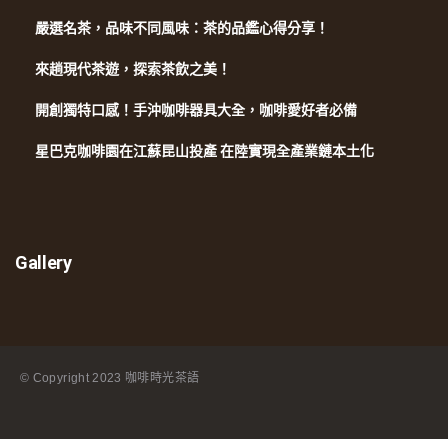
嚴選名茶，品味不同風味：茶的品鑑心得分享！
來趟現代茶遊，探索茶飲之美！
開創獨特口感！手沖咖啡器具大全，咖啡愛好者必備
星巴克咖啡園在江蘇昆山投產 在陸實現全產業鏈本土化
Gallery
© Copyright
2023 咖啡時光茶語