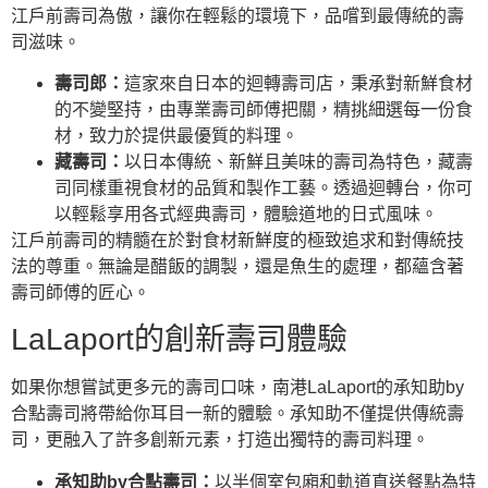
江戶前壽司為傲，讓你在輕鬆的環境下，品嚐到最傳統的壽
司滋味。
壽司郎：
這家來自日本的迴轉壽司店，秉承對新鮮食材
的不變堅持，由專業壽司師傅把關，精挑細選每一份食
材，致力於提供最優質的料理。
藏壽司：
以日本傳統、新鮮且美味的壽司為特色，藏壽
司同樣重視食材的品質和製作工藝。透過迴轉台，你可
以輕鬆享用各式經典壽司，體驗道地的日式風味。
江戶前壽司的精髓在於對食材新鮮度的極致追求和對傳統技
法的尊重。無論是醋飯的調製，還是魚生的處理，都蘊含著
壽司師傅的匠心。
LaLaport的創新壽司體驗
如果你想嘗試更多元的壽司口味，南港LaLaport的承知助by
合點壽司將帶給你耳目一新的體驗。承知助不僅提供傳統壽
司，更融入了許多創新元素，打造出獨特的壽司料理。
承知助by合點壽司：
以半個室包廂和軌道直送餐點為特