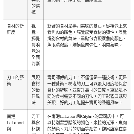
的選
擇
食材的新
視
新鮮的食材是壽司美味的基石。從視覺上來
鮮度
覺、
看魚肉的顏色，觸覺感受食材的彈性，嗅覺
觸覺
辨別食材的氣味。重點包含觀察魚肉顏色、
到嗅
魚眼清澈度、觸摸魚肉彈性、嗅聞氣味。
覺的
全面
判斷
刀工的藝
展現
壽司師傅的刀工，不僅僅是一種技術，更是
術
食材
一種藝術。精湛的刀工可以最大限度地保留
的最
食材的鮮味，並提升壽司的口感。重點是不
佳風
同的食材需要不同的刀法，刀工影響口感與
味
美觀，好的刀工能提升壽司的整體風味。
南港
刀工
在南港LaLaport和Citylink的壽司店中，可
LaLaport
與食
以特別留意醋飯的顏色、米粒的光澤、魚肉
與
材觀
的顏色、刀片的切面等細節，觀察店家在食