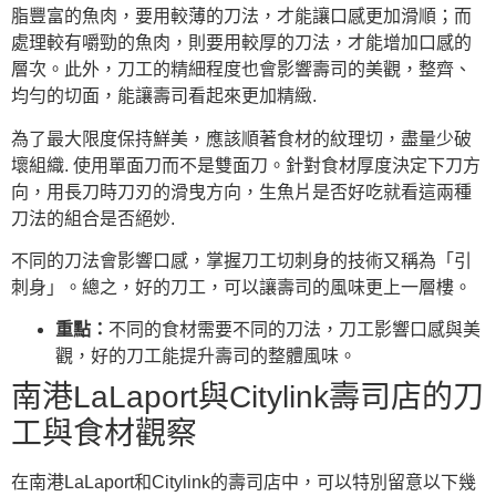
脂豐富的魚肉，要用較薄的刀法，才能讓口感更加滑順；而
處理較有嚼勁的魚肉，則要用較厚的刀法，才能增加口感的
層次。此外，刀工的精細程度也會影響壽司的美觀，整齊、
均勻的切面，能讓壽司看起來更加精緻.
為了最大限度保持鮮美，應該順著食材的紋理切，盡量少破
壞組織. 使用單面刀而不是雙面刀。針對食材厚度決定下刀方
向，用長刀時刀刃的滑曳方向，生魚片是否好吃就看這兩種
刀法的組合是否絕妙.
不同的刀法會影響口感，掌握刀工切刺身的技術又稱為「引
刺身」。總之，好的刀工，可以讓壽司的風味更上一層樓。
重點：
不同的食材需要不同的刀法，刀工影響口感與美
觀，好的刀工能提升壽司的整體風味。
南港LaLaport與Citylink壽司店的刀
工與食材觀察
在南港LaLaport和Citylink的壽司店中，可以特別留意以下幾