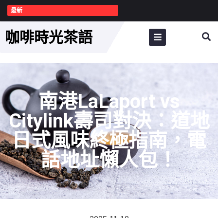
最新
咖啡時光茶語
南港LaLaport vs
Citylink壽司對決：道地
日式風味終極指南，電
話地址懶人包！