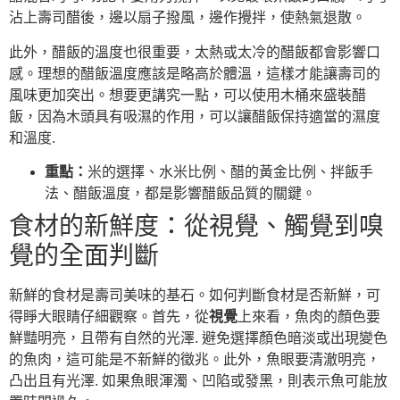
沾上壽司醋後，邊以扇子撥風，邊作攪拌，使熱氣退散。
此外，醋飯的溫度也很重要，太熱或太冷的醋飯都會影響口
感。理想的醋飯溫度應該是略高於體溫，這樣才能讓壽司的
風味更加突出。想要更講究一點，可以使用木桶來盛裝醋
飯，因為木頭具有吸濕的作用，可以讓醋飯保持適當的濕度
和溫度.
重點：
米的選擇、水米比例、醋的黃金比例、拌飯手
法、醋飯溫度，都是影響醋飯品質的關鍵。
食材的新鮮度：從視覺、觸覺到嗅
覺的全面判斷
新鮮的食材是壽司美味的基石。如何判斷食材是否新鮮，可
得睜大眼睛仔細觀察。首先，從
視覺
上來看，魚肉的顏色要
鮮豔明亮，且帶有自然的光澤. 避免選擇顏色暗淡或出現變色
的魚肉，這可能是不新鮮的徵兆。此外，魚眼要清澈明亮，
凸出且有光澤. 如果魚眼渾濁、凹陷或發黑，則表示魚可能放