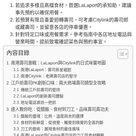
若追求多樣且高檔食材，首選LaLaport的承知助，建議
事先預約以確保用餐。
若預算有限且喜愛迴轉壽司，可考慮Citylink的壽司郎
或藏壽司，並留意各店的停車優惠。
針對特定口味或用餐需求，參考指南中各店地址電話與
營業時間，提前致電確認菜色與預約事宜。
內容目錄
南港壽司激戰：LaLaport與Citylink的日式味蕾地圖
南港LaLaport：壽司新星崛起
南港Citylink：老牌壽司店的堅守
江戶前壽司PK創新口味：兩大商場壽司類型全攻略
傳統江戶前壽司的堅持
LaLaport的創新壽司體驗
地址電話資訊一把抓
達人教你吃：從醋飯、食材到刀工，品味壽司真功夫
醋飯的靈魂：比例、溫度與米的選擇
食材的新鮮度：從視覺、觸覺到嗅覺的全面判斷
刀工的藝術：展現食材的最佳風味
南港LaLaport與Citylink壽司店的刀工與食材觀察