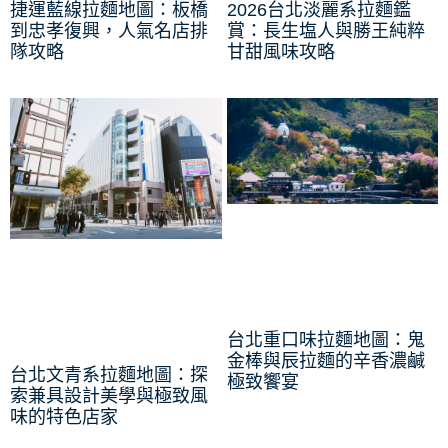
捷運藍線拉麵地圖：板橋
2026台北淡麗系拉麵鑑
到忠孝復興，人氣名店排
賞：長生塩人與勝王純粹
隊攻略
甘甜風味攻略
台北重口味拉麵地圖：鬼
金棒與辰拉麵的辛香濃鹹
台北文青系拉麵地圖：探
極致饗宴
索兼具設計美學與極致風
味的特色店家