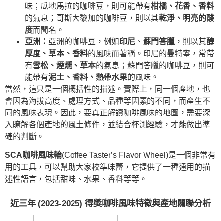
味；瓜地馬拉的咖啡豆，則可能帶有
柑橘、花香、香料
的氣息；哥斯大黎加的咖啡豆，則以其
乾淨、明亮的酸
度
而聞名。
亞洲：
亞洲的咖啡豆，例如
印尼
、
蘇門答臘
，則以其
醇
厚度、草本、香料
的風味而著稱。印尼的曼特寧，常帶
有
雪松、煙燻、草本
的氣息；蘇門答臘的咖啡豆，則可
能帶有
泥土、香料、熱帶水果
的風味。
當然，這只是一個概括性的描述。實際上，同一個產地，也
會因為海拔高度、處理方式、品種等因素的不同，而產生不
同的風味表現。因此，要真正解讀咖啡風味的地圖，需要深
入瞭解各個產地的風土條件，並結合杯測經驗，才能做出準
確的判斷。
SCA咖啡風味輪
(Coffee Taster’s Flavor Wheel)是一個非常有
用的工具，可以幫助大家校準味蕾，它提供了一種通用的描
述性語言，包括甜味、水果、香料等等。
近三年 (2023-2025) 得獎咖啡風味特徵與產地關聯分析