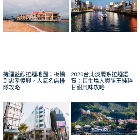
捷運藍線拉麵地圖：板橋
2026台北淡麗系拉麵鑑
到忠孝復興，人氣名店排
賞：長生塩人與勝王純粹
隊攻略
甘甜風味攻略