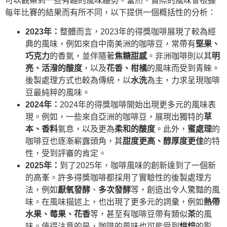
可以觀察到一些有趣的風味趨勢。當然，實際的風味會根據
每年比賽的結果而有所不同，以下提供一個概括性的分析：
2023年：
整體而言，2023年的得獎咖啡展現了較為經
典的風味，例如來自中南美洲的咖啡豆，常帶有
堅果、
巧克力
的香氣，並伴隨著
焦糖甜感
。非洲咖啡則以其
明
亮、活潑的酸度
，以及
花香、柑橘
的風味而受到青睞。
後製處理方式也較為傳統，以
水洗
為主，力求呈現咖啡
豆最純粹的風味。
2024年：
2024年的得獎咖啡開始出現更多元的風味表
現。例如，一些來自亞洲的咖啡豆，展現出獨特的
草
本、香料
氣息，以及更為
柔和的酸度
。此外，
蜜處理
的
咖啡豆也逐漸嶄露頭角，其
甜度更高、醇厚度更佳
的特
性，受到評審的肯定。
2025年：
到了2025年，咖啡風味的創新達到了一個新
的高峯。許多得獎咖啡都採用了實驗性的後製處理方
法，例如
厭氧發酵
、
多次發酵
等，創造出令人驚豔的風
味。在風味描述上，也出現了更多元的詞彙，例如
熱帶
水果、莓果、花香
等，甚至有咖啡豆帶有類似
茶
的風
味。值得注意的是，咖啡的風味也可能受到
烘焙
的影