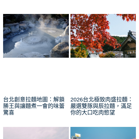
台北創意拉麵地圖：解鎖
2026台北極致肉盛拉麵：
勝王與讓麵煮一會的味蕾
嚴選雙豚與辰拉麵，滿足
驚喜
你的大口吃肉慾望