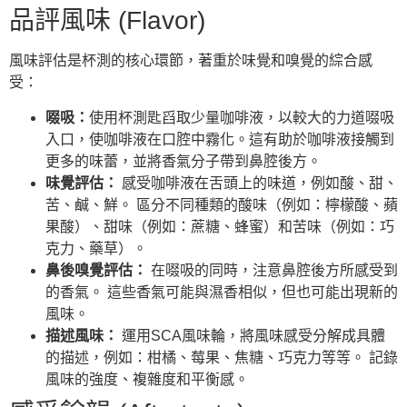
品評風味 (Flavor)
風味評估是杯測的核心環節，著重於味覺和嗅覺的綜合感
受：
啜吸：
使用杯測匙舀取少量咖啡液，以較大的力道啜吸
入口，使咖啡液在口腔中霧化。這有助於咖啡液接觸到
更多的味蕾，並將香氣分子帶到鼻腔後方。
味覺評估：
感受咖啡液在舌頭上的味道，例如酸、甜、
苦、鹹、鮮。 區分不同種類的酸味（例如：檸檬酸、蘋
果酸）、甜味（例如：蔗糖、蜂蜜）和苦味（例如：巧
克力、藥草）。
鼻後嗅覺評估：
在啜吸的同時，注意鼻腔後方所感受到
的香氣。 這些香氣可能與濕香相似，但也可能出現新的
風味。
描述風味：
運用SCA風味輪，將風味感受分解成具體
的描述，例如：柑橘、莓果、焦糖、巧克力等等。 記錄
風味的強度、複雜度和平衡感。