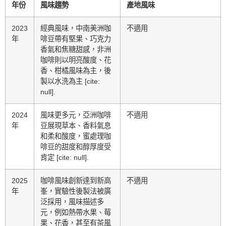
年份
風味趨勢
產地風味
2023
經典風味，中南美洲咖
不適用
年
啡豆帶有堅果、巧克力
香氣和焦糖甜感，非洲
咖啡則以明亮酸度、花
香、柑橘風味為主，後
製以水洗為主 [cite:
null].
2024
風味更多元，亞洲咖啡
不適用
年
豆展現草本、香料氣息
和柔和酸度，蜜處理咖
啡豆的甜度和醇厚度受
肯定 [cite: null].
2025
咖啡風味創新達到新高
不適用
年
峯，實驗性後製法被廣
泛採用，風味描述多
元，例如熱帶水果、莓
果、花香，甚至有茶風