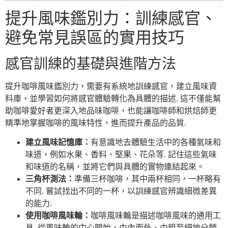
提升風味鑑別力：訓練感官、
避免常見誤區的實用技巧
感官訓練的基礎與進階方法
提升咖啡風味鑑別力，需要有系統地訓練感官，建立風味資
料庫，並學習如何將感官體驗轉化為具體的描述. 這不僅能幫
助咖啡愛好者更深入地品味咖啡，也能讓咖啡師和烘焙師更
精準地掌握咖啡的風味特性，進而提升產品的品質.
建立風味記憶庫：
有意識地去體驗生活中的各種氣味和
味道，例如水果、香料、堅果、花朵等. 記住這些氣味
和味道的名稱，並將它們與具體的實物連結起來。
三角杯測法：
準備三杯咖啡，其中兩杯相同，一杯略有
不同. 嘗試找出不同的一杯，以訓練感官辨識細微差異
的能力.
使用咖啡風味輪：
咖啡風味輪是描述咖啡風味的通用工
具. 從風味輪的中心開始，由內而外、由粗至細地分類.