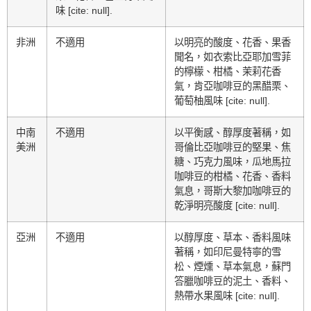
味 [cite: null].
非洲
不適用
以明亮的酸度、花香、果香
聞名，如衣索比亞耶加雪菲
的檸檬、柑橘、茉莉花香
氣，肯亞咖啡豆的黑醋栗、
葡萄柚風味 [cite: null].
中南
不適用
以平衡感、醇厚度著稱，如
美洲
哥倫比亞咖啡豆的堅果、焦
糖、巧克力風味，瓜地馬拉
咖啡豆的柑橘、花香、香料
氣息，哥斯大黎加咖啡豆的
乾淨明亮酸度 [cite: null].
亞洲
不適用
以醇厚度、草本、香料風味
著稱，如印尼曼特寧的雪
松、煙燻、草本氣息，蘇門
答臘咖啡豆的泥土、香料、
熱帶水果風味 [cite: null].