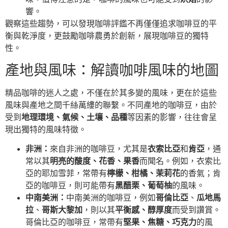
響。
觀察這些趨勢，可以發現咖啡評鑑不再僅僅追求咖啡豆的平
衡與乾淨度，更鼓勵咖啡農勇於創新，展現咖啡豆的獨特
性。
產地與風味：解讀咖啡風味的地圖
精品咖啡的迷人之處，不僅在於其多變的風味，更在於這些
風味與產地之間千絲萬縷的聯繫。不同產地的咖啡豆，由於
受到
地理環境、氣候、土壤、品種
等因素的影響，往往會呈
現出獨特的風味特徵。
非洲：
來自非洲的咖啡豆，尤其是
衣索比亞
和
肯亞
，通
常以其
明亮的酸度、花香、果香
而聞名。例如，衣索比
亞的耶加雪菲，常帶有
檸檬、柑橘、茉莉花
的香氣；肯
亞的咖啡豆，則可能帶有
黑醋栗、葡萄柚
的風味。
中南美洲：
中南美洲的咖啡豆，例如
哥倫比亞
、
瓜地馬
拉
、
哥斯大黎加
，則以其
平衡感、醇厚度
而受到讚賞。
哥倫比亞的咖啡豆，常帶有
堅果、焦糖、巧克力
的風