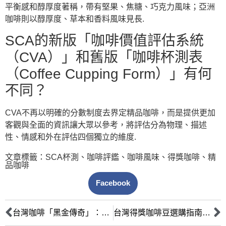
平衡感和醇厚度著稱，帶有堅果、焦糖、巧克力風味；亞洲
咖啡則以醇厚度、草本和香料風味見長.
SCA的新版「咖啡價值評估系統
（CVA）」和舊版「咖啡杯測表
（Coffee Cupping Form）」有何
不同？
CVA不再以明確的分數制度去界定精品咖啡，而是提供更加
客觀與全面的資訊讓大眾以參考，將評估分為物理、描述
性、情感和外在評估四個獨立的維度.
文章標籤：
SCA杯測
、
咖啡評鑑
、
咖啡風味
、
得獎咖啡
、
精
品咖啡
Facebook
台灣咖啡「黑金傳奇」：藝伎、鐵比卡等本土品種競賽崛起之路
台灣得獎咖啡豆選購指南：行家教你品味台灣精品咖啡