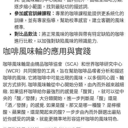
逐步縮小範圍，找到最貼切的描述詞.
參加感官訓練課程：
專業的咖啡課程能提供更系統化的
訓練，並有專家指導，幫助校準感官，建立客觀的風味
標準.
對比品飲法：
將正常風味的咖啡與帶有特定缺陷的咖啡
進行比較，以加強對缺陷風味的辨識能力.
咖啡風味輪的應用與實踐
咖啡風味輪是由精品咖啡協會（SCA）和世界咖啡研究中心
（WCR）共同開發的工具，旨在幫助咖啡品嚐者分析和描述
咖啡的風味. 它將咖啡中可能出現的風味，以多個同心圓、輪
狀方式排列. 咖啡風味輪從中心開始分類，由內而外越來越細
緻. 如果這杯咖啡給你最強烈的感覺是「酸質」，就可以從中
央的「酸／發酵」大分類開始，進一步判斷是「酸」還是
「酒／發酵」的感覺. 如果是酸，那又是哪一種酸？ 是檸檬
酸、蘋果酸，還是聞起來的酸? 一步步由內而外篩選出最貼
近你感受的詞彙，就能更精準地形容這杯咖啡的風味特色.