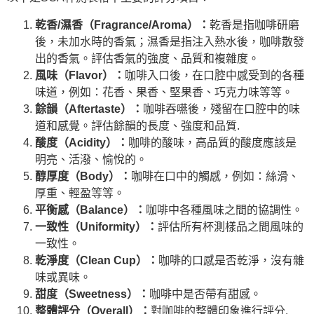
乾香/濕香（Fragrance/Aroma）：
乾香是指咖啡研磨
後，未加水時的香氣；濕香是指注入熱水後，咖啡散發
出的香氣。評估香氣的強度、品質和複雜度。
風味（Flavor）：
咖啡入口後，在口腔中感受到的各種
味道，例如：花香、果香、堅果香、巧克力味等等。
餘韻（Aftertaste）：
咖啡吞嚥後，殘留在口腔中的味
道和感覺。評估餘韻的長度、強度和品質.
酸度（Acidity）：
咖啡的酸味，高品質的酸度應該是
明亮、活潑、愉悅的。
醇厚度（Body）：
咖啡在口中的觸感，例如：絲滑、
厚重、輕盈等等。
平衡感（Balance）：
咖啡中各種風味之間的協調性。
一致性（Uniformity）：
評估所有杯測樣品之間風味的
一致性。
乾淨度（Clean Cup）：
咖啡的口感是否乾淨，沒有雜
味或異味。
甜度（Sweetness）：
咖啡中是否帶有甜感。
整體評分（Overall）：
對咖啡的整體印象進行評分.