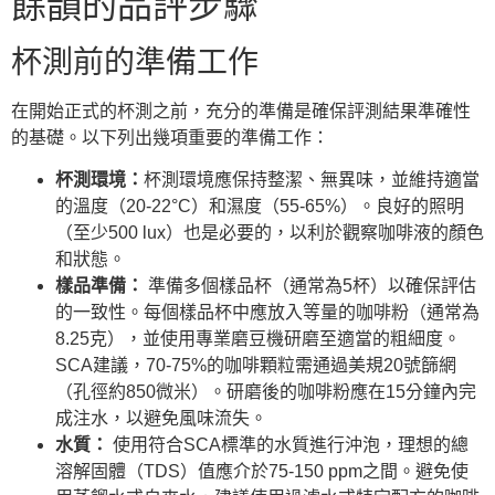
餘韻的品評步驟
杯測前的準備工作
在開始正式的杯測之前，充分的準備是確保評測結果準確性
的基礎。以下列出幾項重要的準備工作：
杯測環境：
杯測環境應保持整潔、無異味，並維持適當
的溫度（20-22°C）和濕度（55-65%）。良好的照明
（至少500 lux）也是必要的，以利於觀察咖啡液的顏色
和狀態。
樣品準備：
準備多個樣品杯（通常為5杯）以確保評估
的一致性。每個樣品杯中應放入等量的咖啡粉（通常為
8.25克），並使用專業磨豆機研磨至適當的粗細度。
SCA建議，70-75%的咖啡顆粒需通過美規20號篩網
（孔徑約850微米）。研磨後的咖啡粉應在15分鐘內完
成注水，以避免風味流失。
水質：
使用符合SCA標準的水質進行沖泡，理想的總
溶解固體（TDS）值應介於75-150 ppm之間。避免使