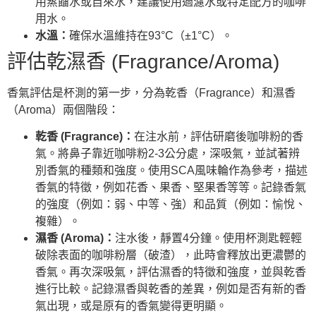
用蒸餾水或自來水，建議使用過濾水或特定配方的咖啡
用水。
水溫：
確保水溫維持在93°C（±1°C）。
評估乾濕香 (Fragrance/Aroma)
香氣評估是杯測的第一步，分為乾香（Fragrance）和濕香
（Aroma）兩個階段：
乾香 (Fragrance)：
在注水前，評估研磨後咖啡粉的香
氣。將鼻子靠近咖啡粉2-3公分處，深吸氣，並試著辨
別香氣的種類和強度。使用SCA風味輪作為參考，描述
香氣的特徵，例如花香、果香、堅果香等等。記錄香氣
的強度（例如：弱、中等、強）和品質（例如：愉悅、
複雜）。
濕香 (Aroma)：
注水後，靜置4分鐘。使用杯測匙輕輕
破除表面的咖啡粉層（破渣），此時會釋放出更濃鬱的
香氣。再次深吸氣，評估濕香的特徵和強度，並與乾香
進行比較。記錄濕香與乾香的差異，例如是否有新的香
氣出現，或是原有的香氣變得更明顯。