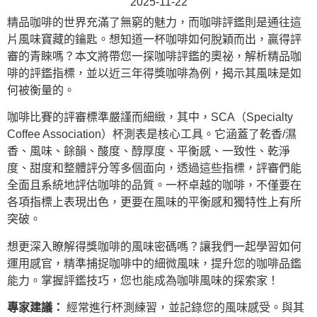
2025-11-22
精品咖啡的世界充滿了無窮的魅力，而咖啡評鑑則是通往這
片風味寶藏的鑰匙。想知道一杯咖啡如何脫穎而出，贏得評
審的青睞嗎？本文將帶您一探咖啡評鑑的奧祕，解析精品咖
啡的評鑑指標，並以近三年得獎咖啡為例，揭示其風味是如
何被衡量的。
咖啡比賽的評審標準嚴謹而細緻，其中，SCA（Specialty
Coffee Association）杯測表是核心工具。它涵蓋了乾香/濕
香、風味、餘韻、酸度、醇厚度、平衡感、一致性、乾淨
度、甜度和整體評分等多個面向，透過這些指標，評審們能
全面且系統地評估咖啡的品質。一杯卓越的咖啡，不僅要在
各項指標上表現出色，更要在風味的平衡感和獨特性上有所
突破。
想更深入瞭解得獎咖啡的風味密碼嗎？讓我們一起學習如何
運用感官，精準捕捉咖啡中的細微風味，提升您的咖啡品鑑
能力。掌握評鑑技巧，您也能成為咖啡風味的探索家！
專家建議：
經常進行杯測練習，並記錄您的風味感受。與其