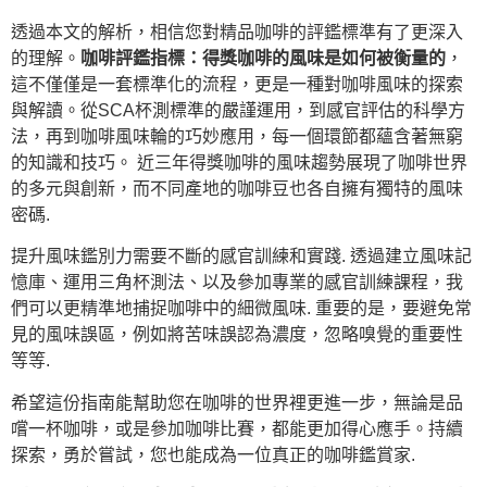
透過本文的解析，相信您對精品咖啡的評鑑標準有了更深入
的理解。
咖啡評鑑指標：得獎咖啡的風味是如何被衡量的
，
這不僅僅是一套標準化的流程，更是一種對咖啡風味的探索
與解讀。從SCA杯測標準的嚴謹運用，到感官評估的科學方
法，再到咖啡風味輪的巧妙應用，每一個環節都蘊含著無窮
的知識和技巧。 近三年得獎咖啡的風味趨勢展現了咖啡世界
的多元與創新，而不同產地的咖啡豆也各自擁有獨特的風味
密碼.
提升風味鑑別力需要不斷的感官訓練和實踐. 透過建立風味記
憶庫、運用三角杯測法、以及參加專業的感官訓練課程，我
們可以更精準地捕捉咖啡中的細微風味. 重要的是，要避免常
見的風味誤區，例如將苦味誤認為濃度，忽略嗅覺的重要性
等等.
希望這份指南能幫助您在咖啡的世界裡更進一步，無論是品
嚐一杯咖啡，或是參加咖啡比賽，都能更加得心應手。持續
探索，勇於嘗試，您也能成為一位真正的咖啡鑑賞家.