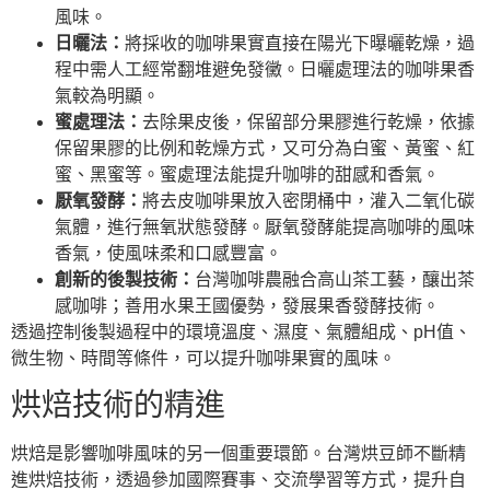
風味。
日曬法：
將採收的咖啡果實直接在陽光下曝曬乾燥，過
程中需人工經常翻堆避免發黴。日曬處理法的咖啡果香
氣較為明顯。
蜜處理法：
去除果皮後，保留部分果膠進行乾燥，依據
保留果膠的比例和乾燥方式，又可分為白蜜、黃蜜、紅
蜜、黑蜜等。蜜處理法能提升咖啡的甜感和香氣。
厭氧發酵：
將去皮咖啡果放入密閉桶中，灌入二氧化碳
氣體，進行無氧狀態發酵。厭氧發酵能提高咖啡的風味
香氣，使風味柔和口感豐富。
創新的後製技術：
台灣咖啡農融合高山茶工藝，釀出茶
感咖啡；善用水果王國優勢，發展果香發酵技術。
透過控制後製過程中的環境溫度、濕度、氣體組成、pH值、
微生物、時間等條件，可以提升咖啡果實的風味。
烘焙技術的精進
烘焙是影響咖啡風味的另一個重要環節。台灣烘豆師不斷精
進烘焙技術，透過參加國際賽事、交流學習等方式，提升自