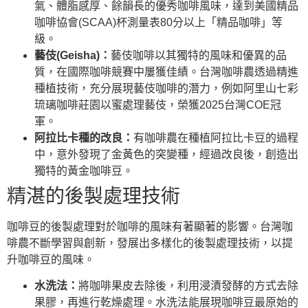
氣、體脂感厚、餘韻長的優秀咖啡風味，達到美國精品
咖啡協會(SCAA)杯測量表80分以上「精品咖啡」等
級。
藝伎(Geisha)：
藝伎咖啡以其獨特的風味和優異的品
質，在國際咖啡競賽中屢獲佳績。台灣咖啡農透過精進
種植技術，充分展現藝伎咖啡的潛力，例如阿里山七彩
琉璃咖啡莊園以蜜處理藝伎，榮獲2025台灣COE冠
軍。
阿拉比卡種的改良：
有咖啡農在種植阿拉比卡豆的過程
中，意外發現了金黃色的突變種，經過改良後，創造出
獨特的黃金咖啡豆。
精湛的後製處理技術
咖啡豆的後製處理對於咖啡的風味有著顯著的影響。台灣咖
啡農不斷學習與創新，發展出多樣化的後製處理技術，以提
升咖啡豆的風味。
水洗法：
將咖啡果皮去除後，利用浸漬發酵的方式去除
果膠，再進行乾燥處理。水洗法能展現咖啡豆最原始的