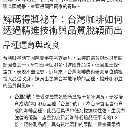
啡產國競爭，並獲得國際買家的青睞。
解碼得獎祕辛：台灣咖啡如何
透過精進技術與品質脫穎而出
品種選育與改良
台灣咖啡能在國際賽事中嶄露頭角，品種的選育與改良是關
鍵因素之一。早期台灣咖啡多引進國外品種，但因風土條件
差異，表現不盡理想。近年來，台灣咖啡農與研究單位積極
投入品種改良，選育出更適合本地環境的品種，提升咖啡豆
的品質與風味。
台農1號：
農委會農業試驗所歷經十多年選育，研發培
育成功的咖啡新品種「台農1號」，為台灣首度自行育
成的咖啡品種。此品種具備中低海拔適應性強、生長力
強健的優勢，產量約為目前咖啡栽培品種平均的1.2
倍。經杯測品評，具有質地溫和的果酸、豐富堅果香