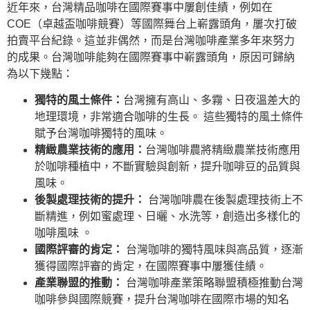
近年來，台灣精品咖啡在國際賽事中屢創佳績，例如在
COE（卓越盃咖啡競賽）等國際舞台上嶄露頭角，屢次打破
拍賣平台紀錄。這並非偶然，而是台灣咖啡產業多年來努力
的成果。台灣咖啡能夠在國際賽事中嶄露頭角，原因可歸納
為以下幾點：
獨特的風土條件：
台灣擁有高山、多霧、日夜溫差大的
地理環境，非常適合咖啡的生長。 這些獨特的風土條件
賦予台灣咖啡獨特的風味。
精緻農業技術的應用：
台灣咖啡農將精緻農業技術應用
於咖啡種植中，不斷實驗與創新，提升咖啡豆的品質與
風味。
後製處理技術的提升：
台灣咖啡農在後製處理技術上不
斷精進，例如蜜處理、日曬、水洗等，創造出多樣化的
咖啡風味 。
國際評審的肯定：
台灣咖啡的獨特風味與高品質，逐漸
獲得國際評審的肯定，在國際賽事中屢獲佳績。
產業聯盟的推動：
台灣咖啡產業策略聯盟積極推動台灣
咖啡參與國際競賽，提升台灣咖啡在國際市場的知名