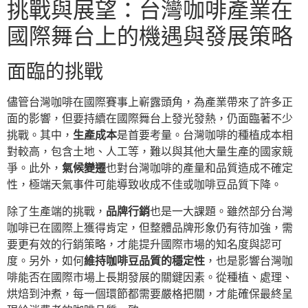
挑戰與展望：台灣咖啡產業在
國際舞台上的機遇與發展策略
面臨的挑戰
儘管台灣咖啡在國際賽事上嶄露頭角，為產業帶來了許多正
面的影響，但要持續在國際舞台上發光發熱，仍面臨著不少
挑戰。其中，
生產成本
是首要考量。台灣咖啡的種植成本相
對較高，包含土地、人工等，難以與其他大量生產的國家競
爭。此外，
氣候變遷
也對台灣咖啡的產量和品質造成不確定
性，極端天氣事件可能導致收成不佳或咖啡豆品質下降。
除了生產端的挑戰，
品牌行銷
也是一大課題。雖然部分台灣
咖啡已在國際上獲得肯定，但整體品牌形象仍有待加強，需
要更有效的行銷策略，才能提升國際市場的知名度與認可
度。另外，如何
維持咖啡豆品質的穩定性
，也是影響台灣咖
啡能否在國際市場上長期發展的關鍵因素。從種植、處理、
烘焙到沖煮，每一個環節都需要嚴格把關，才能確保最終呈