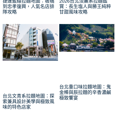
捷運藍線拉麵地圖：板橋
2026台北淡麗系拉麵鑑
到忠孝復興，人氣名店排
賞：長生塩人與勝王純粹
隊攻略
甘甜風味攻略
台北重口味拉麵地圖：鬼
金棒與辰拉麵的辛香濃鹹
台北文青系拉麵地圖：探
極致饗宴
索兼具設計美學與極致風
味的特色店家