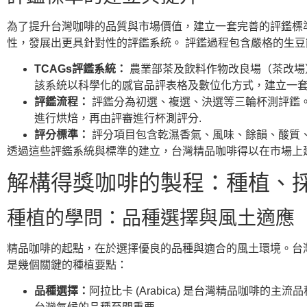
為了提升台灣咖啡的品質與市場價值，建立一套完善的評鑑標準
性，發展出更具針對性的評鑑系統。 評鑑過程包含嚴格的生豆
TCAGs評鑑系統：
農業部茶及飲料作物改良場（茶改場
該系統以科學化的感官品評表格及數位化方式，建立一
評鑑流程：
評鑑分為初選、複選、決選等三輪杯測評鑑。
進行烘焙，再由評審進行杯測評分.
評分標準：
評分項目包含乾濕香氣、風味、餘韻、酸質、
透過這些評鑑系統與標準的建立，台灣精品咖啡得以在市場上
解構得獎咖啡的製程：種植、
種植的學問：品種選擇與風土適應
精品咖啡的起點，在於選擇優良的品種與適合的風土環境。台
是幾個關鍵的種植要點：
品種選擇：
阿拉比卡 (Arabica) 是台灣精品咖