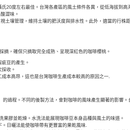
氏20度左右最佳。台灣各產區的風土條件各異，從低海拔到高
與酸澀味。
重視土壤管理，維持土壤的肥沃度與排水性。此外，適當的行株
工採摘，確保只摘取完全成熟、呈現深紅色的咖啡櫻桃。
瑕疵豆的產生。
次採收。
成本高昂，這也是台灣咖啡生產成本較高的原因之一.
）的過程。不同的後製方法，會對咖啡的風味產生顯著的影響。
洗果膠並乾燥。水洗法能展現咖啡豆本身品種與風土的味道。
下。日曬法能使咖啡帶有更豐富的果乾風味.