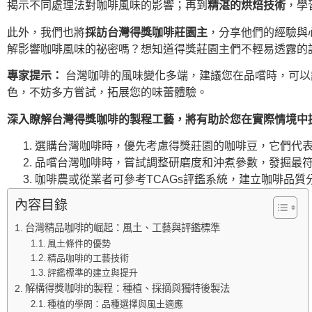
揭示不同處理法對咖啡風味的影響；再到
精湛的烘焙技術
，學
此外，我們也將
採訪台灣得獎咖啡莊園主
，分享他們的經驗與
解影響咖啡風味的祕密嗎？想知道得獎莊園主們不輕易透露的
專家提示：
台灣咖啡的風味變化多端，建議您在品嚐時，可以
色，不妨多方嘗試，拓展您的味蕾體驗。
深入瞭解台灣得獎咖啡的製程工藝，將有助於您在實際情境中
選購台灣咖啡時，優先考慮得獎莊園的咖啡豆，它們代表
品嚐台灣咖啡時，嘗試調整研磨度和沖煮參數，發掘最符
咖啡農或從業者可參考TCAGs評鑑系統，建立咖啡品
內容目錄
台灣精品咖啡的崛起：風土、工藝與評鑑標準
風土條件的優勢
精品咖啡的工藝技術
評鑑標準的建立與提升
解構得獎咖啡的製程：種植、採摘與獨特後製法
種植的學問：品種選擇與風土適應