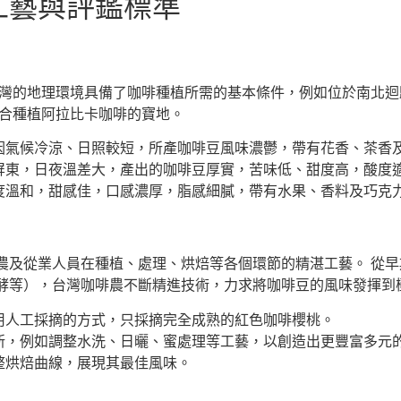
工藝與評鑑標準
台灣的地理環境具備了咖啡種植所需的基本條件，例如位於南北
適合種植阿拉比卡咖啡的寶地。
因氣候冷涼、日照較短，所產咖啡豆風味濃鬱，帶有花香、茶香
屏東，日夜溫差大，產出的咖啡豆厚實，苦味低、甜度高，酸度
度溫和，甜感佳，口感濃厚，脂感細膩，帶有水果、香料及巧克
農及從業人員在種植、處理、烘焙等各個環節的精湛工藝。 從
酵等），台灣咖啡農不斷精進技術，力求將咖啡豆的風味發揮到
用人工採摘的方式，只採摘完全成熟的紅色咖啡櫻桃。
新，例如調整水洗、日曬、蜜處理等工藝，以創造出更豐富多元
整烘焙曲線，展現其最佳風味。