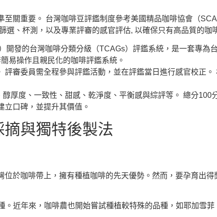
至關重要。 台灣咖啡豆評鑑制度參考美國精品咖啡協會（SC
篩選、杯測，以及專業評審的感官評估, 以確保只有高品質的咖
）開發的台灣咖啡分類分級（TCAGs）評鑑系統，是一套專為
套簡易操作且親民化的咖啡評鑑系統。
 評審委員需全程參與評鑑活動，並在評鑑當日進行感官校正。
醇厚度、一致性、甜感、乾淨度、平衡感與綜評等。 總分100分
建立口碑，並提升其價值。
採摘與獨特後製法
灣位於咖啡帶上，擁有種植咖啡的先天優勢。然而，要孕育出得
啡的主流品種。近年來，咖啡農也開始嘗試種植較特殊的品種，如耶加