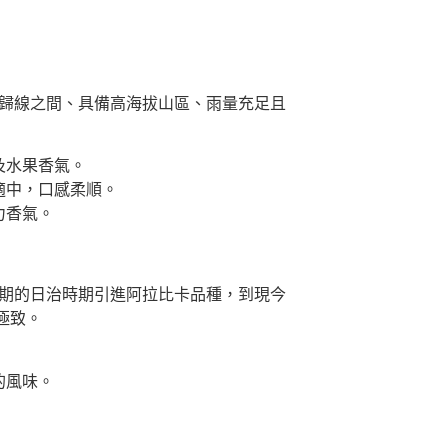
迴歸線之間、具備高海拔山區、雨量充足且
及水果香氣。
適中，口感柔順。
力香氣。
早期的日治時期引進阿拉比卡品種，到現今
極致。
的風味。