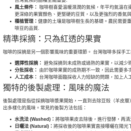
台灣氣候的品種至關重要.
風土條件：
咖啡樹喜愛溫暖濕潤的氣候，年平均氣溫在攝
更深綠的果實顏色、更堅硬的豆質，以及更強烈的香氣
種植管理：
健康的土壤是咖啡樹生長的基礎。農民需要
啡豆的品質.
精準採摘：只為紅透的果實
咖啡的採摘是另一個影響風味的重要環節。 台灣咖啡多採手
選擇性採摘：
避免採摘到未成熟或過熟的果實，以減少
分批採收：
由於咖啡果實的成熟期不一致，因此需要多
人工成本：
台灣咖啡面臨採收人力短缺的問題，加上人工
獨特的後製處理：風味的魔法
後製處理是指從採摘咖啡漿果開始，一直到去除豆殼（羊皮層
出多樣化的風味。常見的後製方法包括：
水洗法 (Washed)：
將咖啡果皮去除後，進行發酵，再清
日曬法 (Natural)：
將採收後的咖啡果實直接曝曬在陽光