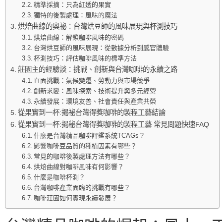
精準採摘：只為紅透的果實
獨特的後製處理：風味的魔法
烘焙曲線的奧祕：台灣烘豆師的風味展現與杯測技巧
烘焙曲線：解鎖咖啡風味的密碼
台灣烘豆師的風味展現：從數據分析到感官體驗
杯測技巧：評估咖啡風味的標準方法
莊園主的經驗談：挑戰、創新與台灣咖啡的永續之路
直面挑戰：氣候變遷、勞動力與市場競爭
創新求變：風味探索、技術提升與多元經營
永續發展：環境友善、社會責任與產業共榮
從果實到一杯:揭祕台灣得獎咖啡的製程工藝結論
從果實到一杯:揭秘台灣得獎咖啡的製程工藝 常見問題快速FAQ
什麼是台灣精品咖啡評鑑系統TCAGs？
影響咖啡豆品質的種植因素有哪些？
常見的咖啡後製處理方法有哪些？
烘焙曲線對咖啡風味有何影響？
什麼是咖啡杯測？
台灣咖啡產業面臨的挑戰有哪些？
咖啡莊園如何實現永續發展？