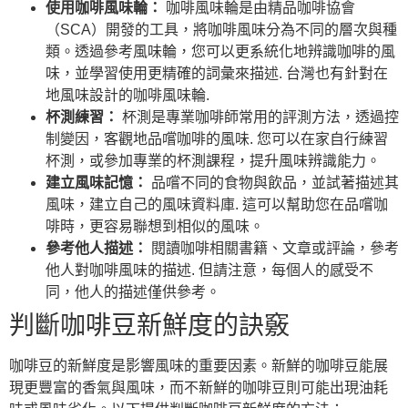
使用咖啡風味輪：
咖啡風味輪是由精品咖啡協會
（SCA）開發的工具，將咖啡風味分為不同的層次與種
類。透過參考風味輪，您可以更系統化地辨識咖啡的風
味，並學習使用更精確的詞彙來描述. 台灣也有針對在
地風味設計的咖啡風味輪.
杯測練習：
杯測是專業咖啡師常用的評測方法，透過控
制變因，客觀地品嚐咖啡的風味. 您可以在家自行練習
杯測，或參加專業的杯測課程，提升風味辨識能力。
建立風味記憶：
品嚐不同的食物與飲品，並試著描述其
風味，建立自己的風味資料庫. 這可以幫助您在品嚐咖
啡時，更容易聯想到相似的風味。
參考他人描述：
閱讀咖啡相關書籍、文章或評論，參考
他人對咖啡風味的描述. 但請注意，每個人的感受不
同，他人的描述僅供參考。
判斷咖啡豆新鮮度的訣竅
咖啡豆的新鮮度是影響風味的重要因素。新鮮的咖啡豆能展
現更豐富的香氣與風味，而不新鮮的咖啡豆則可能出現油耗