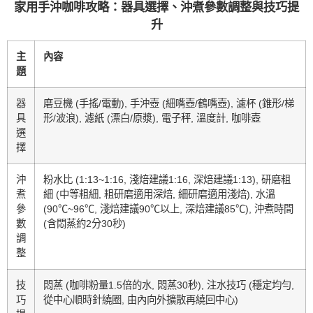
家用手沖咖啡攻略：器具選擇、沖煮參數調整與技巧提
升
主
內容
題
器
磨豆機 (手搖/電動), 手沖壺 (細嘴壺/鶴嘴壺), 濾杯 (錐形/梯
具
形/波浪), 濾紙 (漂白/原漿), 電子秤, 溫度計, 咖啡壺
選
擇
沖
粉水比 (1:13~1:16, 淺焙建議1:16, 深焙建議1:13), 研磨粗
煮
細 (中等粗細, 粗研磨適用深焙, 細研磨適用淺焙), 水溫
參
(90℃~96℃, 淺焙建議90℃以上, 深焙建議85℃), 沖煮時間
數
(含悶蒸約2分30秒)
調
整
技
悶蒸 (咖啡粉量1.5倍的水, 悶蒸30秒), 注水技巧 (穩定均勻,
巧
從中心順時針繞圈, 由內向外擴散再繞回中心)