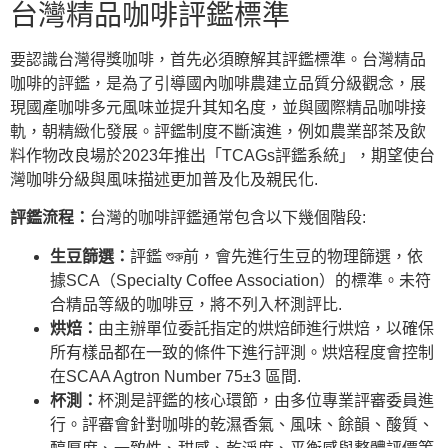
台灣精品咖啡評鑑標準
要認識台灣得獎咖啡，首先必須瞭解其評鑑標準。台灣精品
咖啡的評鑑，是為了引導國內咖啡農建立品質分級觀念，展
現國產咖啡多元風味並提升其知名度，並與國際精品咖啡接
軌，朝精緻化發展。評鑑制度不斷演進，例如農業部茶及飲
料作物改良場於2023年推出「TCAGs評鑑系統」，期望使台
灣咖啡分級與風味描述更加普及化及親民化.
評鑑流程：
台灣的咖啡評鑑通常包含以下幾個階段:
生豆篩選：
評鑑 শুরু前，會先進行生豆的物理篩選，依
據SCA（Specialty Coffee Association）的標準。未符
合精品等級的咖啡豆，將不列入杯測評比.
烘焙：
由主辦單位委託指定的烘焙師進行烘焙，以確保
所有樣品都在一致的條件下進行評測。烘焙程度會控制
在SCAA Agtron Number 75±3 區間.
杯測：
杯測是評鑑的核心環節，由多位專業評審委員進
行。評審會針對咖啡的乾濕香氣、風味、餘韻、酸質、