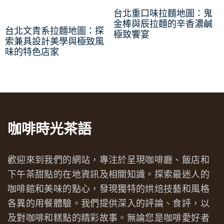
台北重口味拉麵地圖：鬼
金棒與辰拉麵的辛香濃鹹
台北文青系拉麵地圖：探
極致饗宴
索兼具設計美學與極致風
味的特色店家
咖啡時光茶語
歡迎來到我們的網站，專注於呈現咖啡廳、飯店和
下午茶甜點的在地資訊及相關知識。探索最迷人的
咖啡館和美味的點心，發現獨特的烘焙技藝和風格
各異的用餐體驗。我們提供深入的評論、食評，以
及對咖啡和糕點的精彩故事。無論您是咖啡愛好者