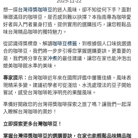
2025-11-22
想一探
台灣得獎咖啡豆
的迷人風味，卻不知從何下手？面對
琳瑯滿目的咖啡豆，是否感到難以抉擇？本指南專為咖啡愛
好者與入門者量身打造，提供實用的選購技巧，讓您輕鬆品
味台灣精品咖啡的獨特魅力。
從認識得獎標章、解讀
咖啡豆標籤
，到根據個人口味挑選適
合的咖啡豆，我們將一步步引導您掌握選購要訣。更重要的
是，我們將分享在家
沖煮
的最佳建議，讓您在家也能沖泡出
媲美咖啡館水準的美味。
專家提示：
台灣咖啡近年來在國際評鑑中屢獲佳績，風味表
現精采多變。建議初學者可從淺焙、水洗處理法的豆子開始
嘗試，感受台灣咖啡乾淨明亮的果酸風味。
準備好開啟您的台灣得獎咖啡探索之旅了嗎？讓我們一起深
入瞭解台灣咖啡的奧妙！
立即探索更多台灣咖啡豆！
掌握台灣得獎咖啡豆的選購要訣，在家也能輕鬆品味精品咖