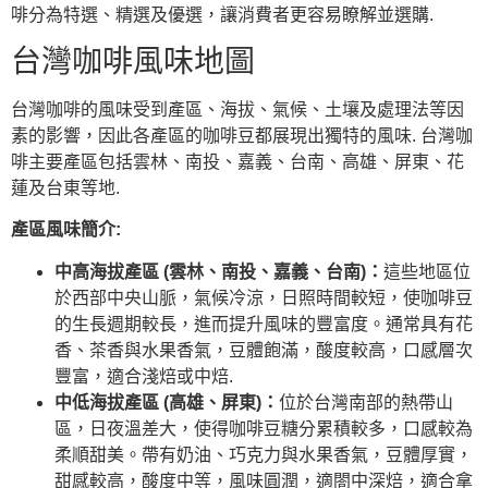
啡分為特選、精選及優選，讓消費者更容易瞭解並選購.
台灣咖啡風味地圖
台灣咖啡的風味受到產區、海拔、氣候、土壤及處理法等因
素的影響，因此各產區的咖啡豆都展現出獨特的風味. 台灣咖
啡主要產區包括雲林、南投、嘉義、台南、高雄、屏東、花
蓮及台東等地.
產區風味簡介:
中高海拔產區 (雲林、南投、嘉義、台南)：
這些地區位
於西部中央山脈，氣候冷涼，日照時間較短，使咖啡豆
的生長週期較長，進而提升風味的豐富度。通常具有花
香、茶香與水果香氣，豆體飽滿，酸度較高，口感層次
豐富，適合淺焙或中焙.
中低海拔產區 (高雄、屏東)：
位於台灣南部的熱帶山
區，日夜溫差大，使得咖啡豆糖分累積較多，口感較為
柔順甜美。帶有奶油、巧克力與水果香氣，豆體厚實，
甜感較高，酸度中等，風味圓潤，適閤中深焙，適合拿