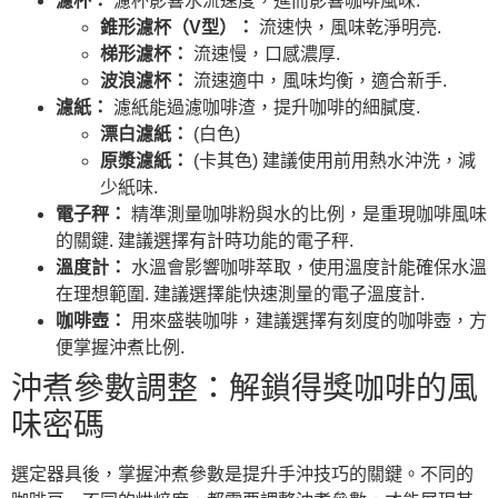
濾杯：
濾杯影響水流速度，進而影響咖啡風味.
錐形濾杯（V型）：
流速快，風味乾淨明亮.
梯形濾杯：
流速慢，口感濃厚.
波浪濾杯：
流速適中，風味均衡，適合新手.
濾紙：
濾紙能過濾咖啡渣，提升咖啡的細膩度.
漂白濾紙：
(白色)
原漿濾紙：
(卡其色) 建議使用前用熱水沖洗，減
少紙味.
電子秤：
精準測量咖啡粉與水的比例，是重現咖啡風味
的關鍵. 建議選擇有計時功能的電子秤.
溫度計：
水溫會影響咖啡萃取，使用溫度計能確保水溫
在理想範圍. 建議選擇能快速測量的電子溫度計.
咖啡壺：
用來盛裝咖啡，建議選擇有刻度的咖啡壺，方
便掌握沖煮比例.
沖煮參數調整：解鎖得獎咖啡的風
味密碼
選定器具後，掌握沖煮參數是提升手沖技巧的關鍵。不同的