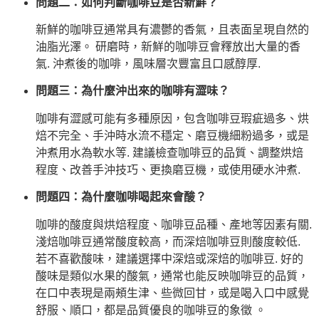
問題二：如何判斷咖啡豆是否新鮮？
新鮮的咖啡豆通常具有濃鬱的香氣，且表面呈現自然的
油脂光澤。 研磨時，新鮮的咖啡豆會釋放出大量的香
氣. 沖煮後的咖啡，風味層次豐富且口感醇厚.
問題三：為什麼沖出來的咖啡有澀味？
咖啡有澀感可能有多種原因，包含咖啡豆瑕疵過多、烘
焙不完全、手沖時水流不穩定、磨豆機細粉過多，或是
沖煮用水為軟水等. 建議檢查咖啡豆的品質、調整烘焙
程度、改善手沖技巧、更換磨豆機，或使用硬水沖煮.
問題四：為什麼咖啡喝起來會酸？
咖啡的酸度與烘焙程度、咖啡豆品種、產地等因素有關.
淺焙咖啡豆通常酸度較高，而深焙咖啡豆則酸度較低.
若不喜歡酸味，建議選擇中深焙或深焙的咖啡豆. 好的
酸味是類似水果的酸氣，通常也能反映咖啡豆的品質，
在口中表現是兩頰生津、些微回甘，或是喝入口中感覺
舒服、順口，都是品質優良的咖啡豆的象徵 。