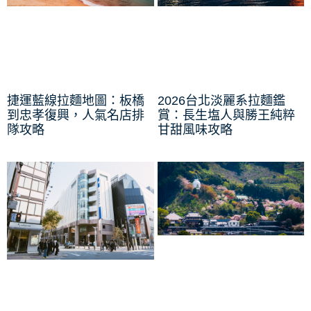
捷運藍線拉麵地圖：板橋
2026台北淡麗系拉麵鑑
到忠孝復興，人氣名店排
賞：長生塩人與勝王純粹
隊攻略
甘甜風味攻略