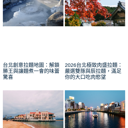
台北創意拉麵地圖：解鎖
2026台北極致肉盛拉麵：
勝王與讓麵煮一會的味蕾
嚴選雙豚與辰拉麵，滿足
驚喜
你的大口吃肉慾望