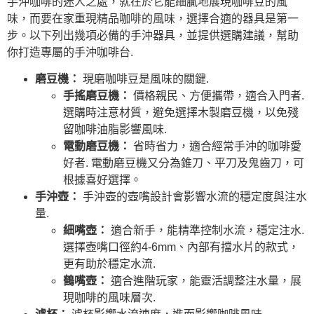
手沖咖啡的迷人之處，就在於它能細膩地展現咖啡豆的風
味，而要在家重現精品咖啡的風味，選擇合適的器具是第一
步。以下列出幾項必備的手沖器具，並提供選購建議，幫助
你打造專屬的手沖咖啡台.
磨豆機：
現磨咖啡豆是風味的關鍵.
手搖磨豆機：
價格親民、方便攜帶，適合入門者.
選購時注意材質，避免選擇木製磨豆機，以免殘
留咖啡油脂影響風味.
電動磨豆機：
省時省力，適合經常手沖的咖啡愛
好者. 電動磨豆機又分為錐刀、平刀及鬼齒刀，可
根據喜好選擇。
手沖壺：
手沖壺的壺嘴設計會影響水流的穩定度與注水
量.
細嘴壺：
適合新手，能精準控制水流，穩定注水.
選擇壺嘴口徑約4-6mm、內部有擋水片的款式，
更有助於穩定水流.
鶴嘴壺：
適合進階玩家，能靈活調整注水量，展
現咖啡的風味層次.