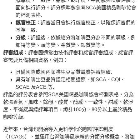
醇厚度、一致性、甜感、乾淨度、平衡感與整體評價等
面向進行評分。評分標準多參考SCA美國精品咖啡協會
的杯測表格.
感官校正：
評審當日會進行感官校正，以確保評審們的
基準一致.
分級：
評鑑後，依據總分將咖啡豆分為不同的等級，例
如特等獎、頭等獎、金質獎、銀質獎等。
評審組成：
評審團通常由技術評審和感官評審組成。感官評
審需要具備相關資格，例如：
具備國際或國內咖啡生豆品質競賽評審經驗.
具有咖啡生豆品質鑑定相關證照，如SCA、CQI、
SCAE 及ACE 等.
評鑑的評分表會參照SCA美國精品咖啡協會杯測表格，分為
乾濕香氣、風味、餘韻、酸質、醇感、一致性、甜感、乾淨
度、平衡感與綜評等項目，總計100分，80分以上屬於精品
咖啡等級.
近年來，台灣也開始導入更科學化的咖啡評鑑制度
（TCAGs），並運用台灣咖啡風味輪的分類分級概念，將咖