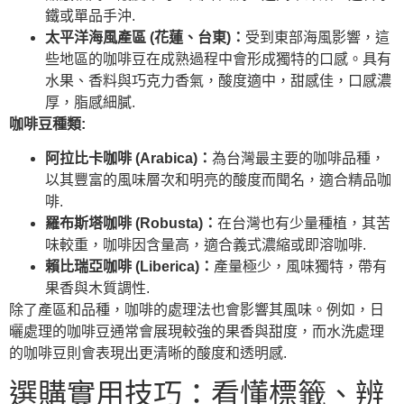
鐵或單品手沖.
太平洋海風產區 (花蓮、台東)：
受到東部海風影響，這
些地區的咖啡豆在成熟過程中會形成獨特的口感。具有
水果、香料與巧克力香氣，酸度適中，甜感佳，口感濃
厚，脂感細膩.
咖啡豆種類:
阿拉比卡咖啡 (Arabica)：
為台灣最主要的咖啡品種，
以其豐富的風味層次和明亮的酸度而聞名，適合精品咖
啡.
羅布斯塔咖啡 (Robusta)：
在台灣也有少量種植，其苦
味較重，咖啡因含量高，適合義式濃縮或即溶咖啡.
賴比瑞亞咖啡 (Liberica)：
產量極少，風味獨特，帶有
果香與木質調性.
除了產區和品種，咖啡的處理法也會影響其風味。例如，日
曬處理的咖啡豆通常會展現較強的果香與甜度，而水洗處理
的咖啡豆則會表現出更清晰的酸度和透明感.
選購實用技巧：看懂標籤、辨