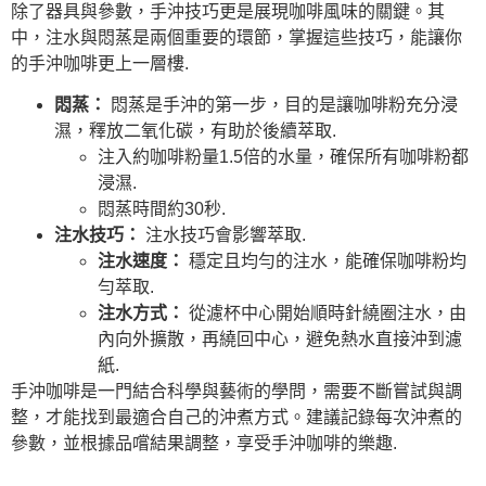
除了器具與參數，手沖技巧更是展現咖啡風味的關鍵。其
中，注水與悶蒸是兩個重要的環節，掌握這些技巧，能讓你
的手沖咖啡更上一層樓.
悶蒸：
悶蒸是手沖的第一步，目的是讓咖啡粉充分浸
濕，釋放二氧化碳，有助於後續萃取.
注入約咖啡粉量1.5倍的水量，確保所有咖啡粉都
浸濕.
悶蒸時間約30秒.
注水技巧：
注水技巧會影響萃取.
注水速度：
穩定且均勻的注水，能確保咖啡粉均
勻萃取.
注水方式：
從濾杯中心開始順時針繞圈注水，由
內向外擴散，再繞回中心，避免熱水直接沖到濾
紙.
手沖咖啡是一門結合科學與藝術的學問，需要不斷嘗試與調
整，才能找到最適合自己的沖煮方式。建議記錄每次沖煮的
參數，並根據品嚐結果調整，享受手沖咖啡的樂趣.