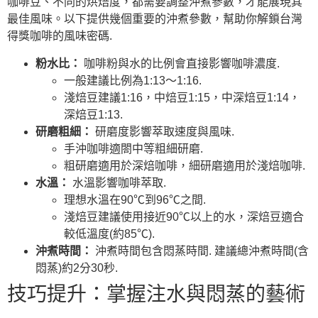
咖啡豆、不同的烘焙度，都需要調整沖煮參數，才能展現其
最佳風味。以下提供幾個重要的沖煮參數，幫助你解鎖台灣
得獎咖啡的風味密碼.
粉水比：
咖啡粉與水的比例會直接影響咖啡濃度.
一般建議比例為1:13～1:16.
淺焙豆建議1:16，中焙豆1:15，中深焙豆1:14，
深焙豆1:13.
研磨粗細：
研磨度影響萃取速度與風味.
手沖咖啡適閤中等粗細研磨.
粗研磨適用於深焙咖啡，細研磨適用於淺焙咖啡.
水溫：
水溫影響咖啡萃取.
理想水溫在90℃到96℃之間.
淺焙豆建議使用接近90℃以上的水，深焙豆適合
較低溫度(約85℃).
沖煮時間：
沖煮時間包含悶蒸時間. 建議總沖煮時間(含
悶蒸)約2分30秒.
技巧提升：掌握注水與悶蒸的藝術