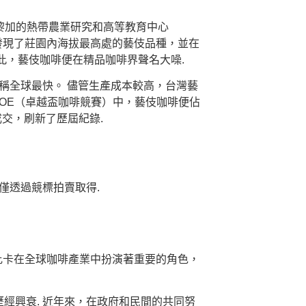
斯大黎加的熱帶農業研究和高等教育中心
son發現了莊園內海拔最高處的藝伎品種，並在
此，藝伎咖啡便在精品咖啡界聲名大噪.
稱全球最快。 儘管生產成本較高，台灣藝
OE（卓越盃咖啡競賽）中，藝伎咖啡便佔
成交，刷新了歷屆紀錄.
僅透過競標拍賣取得.
比卡在全球咖啡產業中扮演著重要的角色，
經興衰. 近年來，在政府和民間的共同努