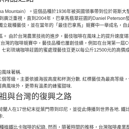
a Mountain）。這個品種於1936年被英國領事帶到位於哥
廣泛重視，直到2004年，巴拿馬翡翠莊園的Daniel Peter
獨立栽種藝伎，並在當年的「最佳巴拿馬」競賽中一舉成名，自
區。 由於台灣農業技術的進步，藝伎咖啡在風味上的提升速度堪
在台灣的咖啡競賽中，藝伎品種也屢創佳績，例如在台灣第一屆C
中，七彩琉璃咖啡莊園的蜜處理藝伎豆更以每公斤12500元的高價
風味著稱.
個等級，主要依據海拔高度和杯測分數. 紅標藝伎為最高等級，
典風味外，更帶有溫柔的蜂蜜甜味.
的始祖與台灣的復興之路
蘭人在17世紀末從葉門帶到印尼，並從此傳播到世界各地. 鐵
.
植鐵比卡咖啡的紀錄. 然而，隨著時間的推移，台灣咖啡產業歷