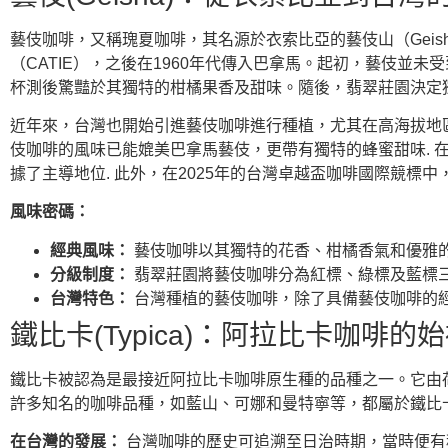
藝伎咖啡，又稱瑰夏咖啡，其名源於衣索比亞的藝伎山（Geish
（CATIE），之後在1960年代傳入巴拿馬。起初，藝伎並未受到
杯測後驚豔於其獨特的柑橘果香及甜味。隨後，翡翠莊園決定
近年來，台灣也開始引進藝伎咖啡進行種植，尤其在高海拔地
伎咖啡的風味已能媲美巴拿馬藝伎，更帶有獨特的蜂蜜甜味. 
據了主導地位. 此外，在2025年的台灣卓越盃咖啡國際競標
風味密碼：
經典風味：
藝伎咖啡以其獨特的花香、柑橘香氣和優雅的
分級制度：
翡翠莊園將藝伎咖啡分為紅標、綠標及藍標三
台灣特色：
台灣種植的藝伎咖啡，除了具備藝伎咖啡的經
鐵比卡(Typica)：阿拉比卡咖啡
鐵比卡被認為是最接近阿拉比卡咖啡原生種的品種之一。它由荷
許多知名的咖啡品種，如藍山、可娜和曼特寧等，都屬於鐵比卡
在台灣的發展：
台灣咖啡的歷史可追溯至日治時期，當時便有種