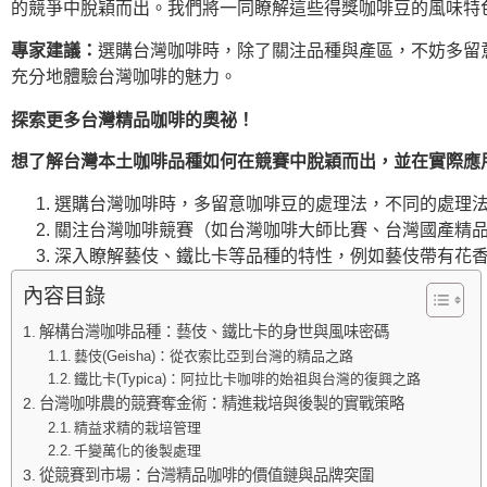
的競爭中脫穎而出。我們將一同瞭解這些得獎咖啡豆的風味特
專家建議：
選購台灣咖啡時，除了關注品種與產區，不妨多留
充分地體驗台灣咖啡的魅力。
探索更多台灣精品咖啡的奧祕！
想了解台灣本土咖啡品種如何在競賽中脫穎而出，並在實際應
選購台灣咖啡時，多留意咖啡豆的處理法，不同的處理
關注台灣咖啡競賽（如台灣咖啡大師比賽、台灣國產精
深入瞭解藝伎、鐵比卡等品種的特性，例如藝伎帶有花
內容目錄
解構台灣咖啡品種：藝伎、鐵比卡的身世與風味密碼
藝伎(Geisha)：從衣索比亞到台灣的精品之路
鐵比卡(Typica)：阿拉比卡咖啡的始祖與台灣的復興之路
台灣咖啡農的競賽奪金術：精進栽培與後製的實戰策略
精益求精的栽培管理
千變萬化的後製處理
從競賽到市場：台灣精品咖啡的價值鏈與品牌突圍