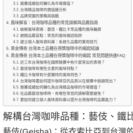
競賽成績如何轉化為市場價值？
台灣精品咖啡的價值鏈分析
品牌突圍的策略與挑戰
風味解盲：台灣咖啡品種的常見誤解與品鑑指南
破解風味密碼：藝伎、鐵比卡等品種的風味輪廓
避開品鑑盲點：常見的風味描述陷阱
建立個人風味資料庫：系統化品鑑的實用技巧
黑金傳奇:台灣本土品種在得獎咖啡中的崛起結論
黑金傳奇:台灣本土品種在得獎咖啡中的崛起 常見問題快速FAQ
近三年台灣咖啡在國際競賽中有什麼突出的表現？
藝伎咖啡有哪些主要的風味特點？
鐵比卡咖啡有什麼獨特的風味特色？
台灣咖啡農如何提升咖啡豆的品質以在競賽中脫穎而出？
競賽成績如何轉化為台灣精品咖啡的市場價值？
在品鑑藝伎咖啡時，有哪些常見的誤解需要避免？
要如何建立個人風味資料庫以提升台灣咖啡的品鑑能力？
解構台灣咖啡品種：藝伎、鐵
藝伎(Geisha)：從衣索比亞到台