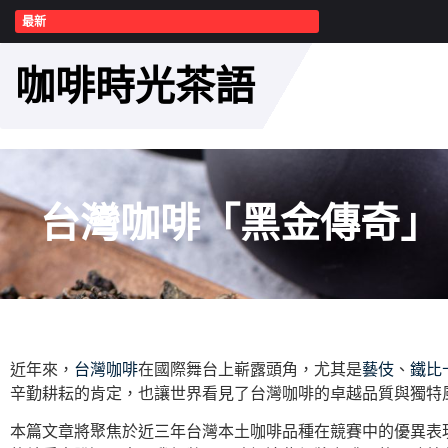
最新
咖啡時光茶語
台灣咖啡「黑金傳奇」
近年來，
台灣咖啡
在國際舞台上嶄露頭角，尤其是
藝伎
、
鐵比
辛勤耕耘的肯定，也讓世界看見了台灣咖啡的卓越品質與獨特
本篇文章將聚焦於近三年台灣本土咖啡品種在競賽中的優異表