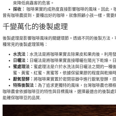
來降低病蟲害的危害。
採收：
咖啡果實的成熟度直接影響咖啡的風味，因此，
曾有咖啡農提到，要種出好的咖啡，就像照顧小孩一樣，需要
千變萬化的後製處理
後製處理是影響咖啡風味的關鍵環節。透過不同的後製方法，
種常見的後製處理策略：
水洗法：
水洗法是將咖啡果實去除果皮和果肉後，利用
日曬法：
日曬法是將咖啡果實直接曝曬在陽光下乾燥。
蜜處理法：
蜜處理法是介於水洗法與日曬法之間的一種
蜜、黃蜜、紅蜜、黑蜜等，依據保留果膠的程度與乾燥時
厭氧發酵：
將咖啡果實置於密閉容器中進行厭氧發酵，
特殊後製法：
為了追求更獨特的風味，台灣咖啡農也積
咖啡農會依據咖啡豆的特性與目標風味，選擇最適合的後製處
能確保咖啡豆的品質.