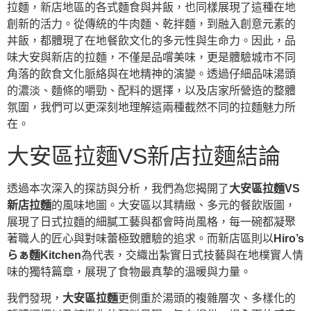
拉麵，新店地區的各式麵食與丼飯，也同樣展現了這種在地
創新的活力。從傳統的牛肉麵、乾拌麵，到融入創意元素的
丼飯，都體現了在地餐飲文化的多元性與生命力。因此，品
味大安與新店的拉麵，不僅是品嚐美味，更是體驗城市不同
角落的飲食文化脈絡與在地精神的演變。透過仔細品味湯頭
的濃淡、麵條的嚼勁、配料的選擇，以及店家所營造的整體
氛圍，我們可以更深刻地理解這兩種截然不同的拉麵魅力所
在。
大安區拉麵VS新店拉麵結論
透過本次深入的探訪與分析，我們為您揭開了
大安區拉麵VS
新店拉麵
的風味地圖。大安區以其精緻、多元的餐飲版圖，
展現了日式拉麵的細膩工藝與都會時尚風格，每一碗都凝聚
著職人的匠心與對味蕾極致體驗的追求。而新店區則以
Hiro’s
らぁ麵Kitchen
為代表，交織出紮實日式技藝與在地樸實人情
味的獨特篇章，展現了食物最真摯的溫暖與力量。
我們發現，
大安區拉麵
更側重於湯頭的複雜層次、多樣化的