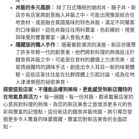
味。
丼飯的多元風貌：
除了日式傳統的燒肉丼、親子丼，新
店亦有店家將創意融入丼飯之中。可能出現像是結合在
地食材、或是融合異國風味的特色丼飯，滿足不同饕客
的口味偏好。這些丼飯往往用料豐富，色彩繽紛，視覺
與味覺的雙重饗宴，讓人食指大動。
隱藏版的職人手作：
隨著餐飲潮流的演進，新店亦匯聚
了許多年輕一代的創業者，他們將對料理的熱情投注於
麵食與丼飯之中。可能是在食材的嚴選上力求完美，或
是透過獨特的調味手法，創造出令人耳目一新的味覺體
驗。這些店家往往能在社群媒體上引起討論，成為在地
人津津樂道的祕密美食。
探索這些店家，不僅能品嚐到美味，更能感受到新店獨特的
在地氣息與活力。
每一碗麵、每一份丼飯，都承載著店家的
心意與對料理的熱情，為您的新店美食之旅增添更多元的色
彩與豐富的記憶點。這份新店的麵食丼飯地圖，將引導您發
掘更多令人驚喜的味蕾寶藏，豐富您對新店美食的全面認
知。