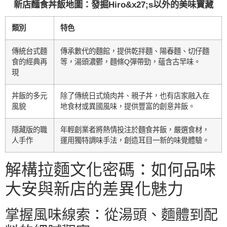
新店麵食丼飯地圖：發掘Hiro&x27;s以外的美味寶藏
類別
特色
傳統台式麵
傳承數代的麵館，提供乾拌麵、陽春麵、切仔麵
食的經典再
等，湯頭濃鬱，麵條Q彈帶勁，蘊含古早味。
現
丼飯的多元
除了傳統日式燒肉丼、親子丼，也有店家融入在
風貌
地食材或異國風味，提供豐富的創意丼飯。
隱藏版的職
年輕創業者將熱情投注於麵食丼飯，嚴選食材，
人手作
運用獨特調味手法，創造耳目一新的味覺體驗。
解構拉麵文化密碼：如何品味
大安與新店的差異化魅力
掌握風味線索：從湯頭、麵體到配