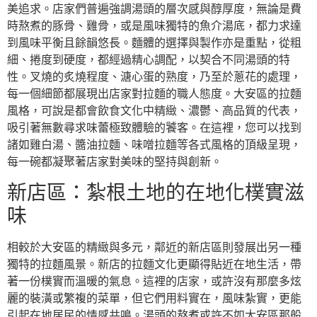
美追求。店家們普遍強調湯頭的層次感與醇厚度，無論是費
時熬煮的豚骨、雞骨，或是風味獨特的魚介湯底，都力求達
到風味平衡且餘韻悠長。麵體的選擇與製作亦是重點，從粗
細、捲度到硬度，都經過精心調配，以契合不同湯頭的特
性。叉燒的炙燒程度、溏心蛋的熟度，乃至於蔥花的處理，
每一個細節都展現出店家對拉麵的職人態度。大安區的拉麵
風格，可說是都會飲食文化中精緻、濃鬱、高品質的代表，
吸引著無數尋求味蕾極致體驗的饕客。在這裡，您可以找到
諸如雞白湯、醬油拉麵、味噌拉麵等各式風格的頂級呈現，
每一碗都凝聚著店家對美味的堅持與創新。
新店區：紮根土地的在地化樸實滋
味
相較於大安區的精緻與多元，鄰近的新店區則發展出另一種
獨特的拉麵風景。新店的拉麵文化更顯得貼近在地生活，帶
著一份樸實而溫暖的氣息。這裡的店家，或許沒有那麼多炫
麗的裝潢或繁複的菜單，但它們用料實在，風味紮實，更能
引起在地居民的情感共鳴。湯頭的熬煮或許不如大安區那般