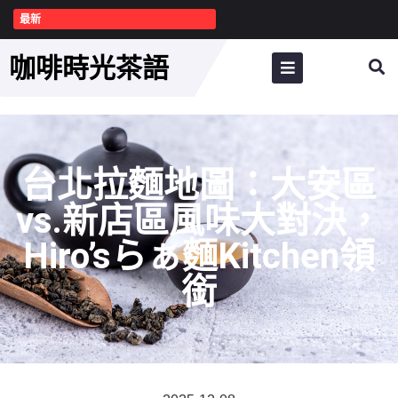
最新
咖啡時光茶語
台北拉麵地圖：大安區
vs.新店區風味大對決，
Hiro’sらぁ麵Kitchen領
銜