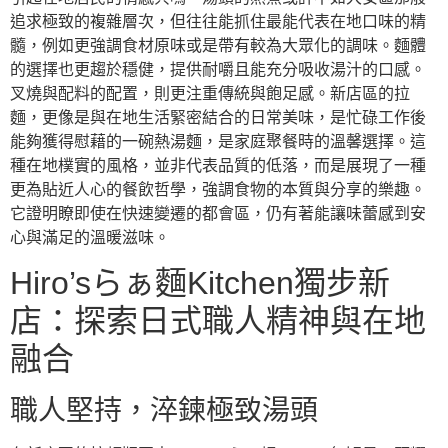
追求極致的複雜層次，但往往能抓住最能代表在地口味的精
髓，例如更強調食材原味或是帶有較為大眾化的調味。麵體
的選擇也更趨於穩健，提供耐嚼且能充分吸收湯汁的口感。
叉燒與配料的配置，則更注重傳統與飽足感。新店區的拉
麵，更像是與在地生活緊密結合的日常美味，是忙碌工作後
能夠獲得慰藉的一碗熱湯麵，是家庭聚餐時的溫馨選擇。這
種在地樸實的風格，並非代表品質的低落，而是展現了一種
更為貼近人心的餐飲哲學，強調食物的本質與分享的樂趣。
它證明瞭即使在快速變遷的都會區，仍有著能讓味蕾感到安
心與滿足的溫暖滋味。
Hiro’sらぁ麵Kitchen獨步新
店：探索日式職人精神與在地
融合
職人堅持，淬鍊極致湯頭