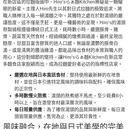
在新店區的拉麵版圖中，Hiro’sらぁ麵Kitchen無疑是一顆耀
眼的新星。主理人Hiro先生以其對日式拉麵的極致追求，將
職人精神注入每一碗湯麵之中。其獨特之處在於對湯頭的嚴
謹態度，這不僅是烹飪，更是一種藝術的呈現。Hiro’s的湯頭
熬製過程遵循傳統日式工法，耗時數小時，嚴選豚骨、雞
骨、蔬菜等天然食材，經過細膩的燉煮與過濾，最終呈現出
醇厚、甘甜且富含膠質的迷人口感。無論是濃鬱的豚骨白
湯，或是清爽的醬油雞湯，都能品味出食材的本質與職人的
用心。這份對細節的堅持，讓Hiro’sらぁ麵Kitchen在新店眾
多麵食店家脫穎而出，成為拉麵愛好者必訪的指標性店家。
嚴選在地與日本直送食材
：堅持使用最新鮮的在地食
材，並從日本引進特定風味的調味料與配料，確保風味
的正宗性。
多時數慢火熬煮
：湯頭的熬煮絕不馬虎，至少耗費8小
時以上，旨在激發食材最深層次的風味。
每日限量供應
：為了確保湯頭的品質與新鮮度，每日湯
頭皆限量供應，售完為止，更添其珍貴性。
風味融合，在地與日式美學的完美