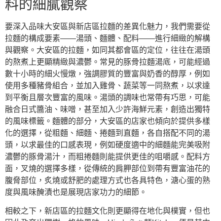
料的細膩觀察
要深入品味大安區與新店區拉麵的差異化魅力，我們需要從
拉麵的構成要素——湯頭、麵體、配料——進行細緻的解構
與觀察。大安區的拉麵，如同其都會區的定位，往往在湯頭
的熬煮上更顯精緻與濃鬱。常見的豚骨拉麵湯底，可能經過
數十小時的細火慢燉，強調膠質的豐富與奶香的醇厚，例如
使用多種豬骨組合，並加入雞骨、蔬菜等一同熬煮，以求達
到平衡且層次豐富的風味。湯頭的調味也常帶有巧思，可能
融合日式醬油、味噌，甚至加入少許海鮮元素，創造出獨特
的風味標籤。麵體的部分，大安區的店家也傾向於提供多樣
化的選擇，從粗麵、細麵、捲麵到直麵，各自搭配不同的湯
頭，以求最佳的口感表現，例如硬度適中的細麵能完美吸附
濃鬱的豚骨湯汁，而粗捲麵則能提供更佳的咀嚼感。配料方
面，叉燒的選擇多樣，從傳統的肩胛部位到帶有豐富油花的
腹脅部位，炙燒或舒肥的處理方式也各具特色，溏心蛋的熟
度與風味醃漬也是展現店家功力的細節。
相較之下，新店區的拉麵文化則更顯得在地化與樸實，但也