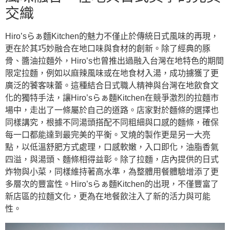
交織
Hiro’sらぁ麵Kitchen的魅力不僅止於傳統日式風味的再現，
更在於其巧妙融合在地口味與食材的創新。除了經典的豚
骨、醬油拉麵外，Hiro’s也曾推出過融入台灣在地特色的期間
限定拉麵，例如以麻辣風味或在地食材入湯，成功擄獲了更
廣泛的饕客味蕾。這種結合日式職人精神與台灣在地飲食文
化的獨特手法，讓Hiro’sらぁ麵Kitchen在競爭激烈的拉麵市
場中，走出了一條屬於自己的道路。店家對於麵條的選擇也
同樣講究，根據不同湯頭搭配不同粗細與口感的麵條，確保
每一口都能達到最完美的平衡。叉燒的製作更是另一大亮
點，以低溫舒肥方式處理，口感軟嫩，入口即化，油脂香氣
四溢，與湯頭、麵條相得益彰。除了拉麵，店內提供的日式
炸物與小菜，同樣維持著高水準，為整體用餐體驗增添了更
多層次的豐富性。Hiro’sらぁ麵Kitchen的出現，不僅豐富了
新店區的拉麵文化，更為在地餐飲注入了新的活力與可能
性。