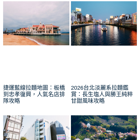
捷運藍線拉麵地圖：板橋
2026台北淡麗系拉麵鑑
到忠孝復興，人氣名店排
賞：長生塩人與勝王純粹
隊攻略
甘甜風味攻略