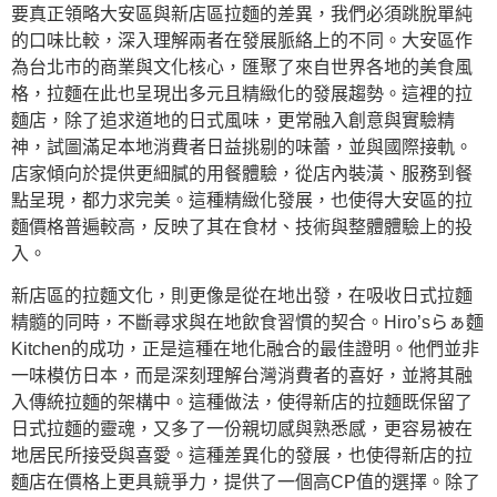
要真正領略大安區與新店區拉麵的差異，我們必須跳脫單純
的口味比較，深入理解兩者在發展脈絡上的不同。大安區作
為台北市的商業與文化核心，匯聚了來自世界各地的美食風
格，拉麵在此也呈現出多元且精緻化的發展趨勢。這裡的拉
麵店，除了追求道地的日式風味，更常融入創意與實驗精
神，試圖滿足本地消費者日益挑剔的味蕾，並與國際接軌。
店家傾向於提供更細膩的用餐體驗，從店內裝潢、服務到餐
點呈現，都力求完美。這種精緻化發展，也使得大安區的拉
麵價格普遍較高，反映了其在食材、技術與整體體驗上的投
入。
新店區的拉麵文化，則更像是從在地出發，在吸收日式拉麵
精髓的同時，不斷尋求與在地飲食習慣的契合。Hiro’sらぁ麵
Kitchen的成功，正是這種在地化融合的最佳證明。他們並非
一味模仿日本，而是深刻理解台灣消費者的喜好，並將其融
入傳統拉麵的架構中。這種做法，使得新店的拉麵既保留了
日式拉麵的靈魂，又多了一份親切感與熟悉感，更容易被在
地居民所接受與喜愛。這種差異化的發展，也使得新店的拉
麵店在價格上更具競爭力，提供了一個高CP值的選擇。除了