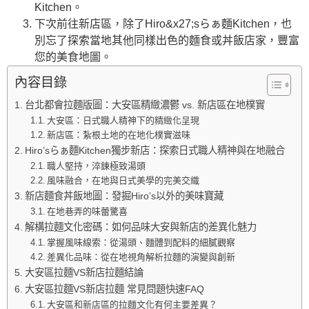
Kitchen。
下次前往新店區，除了Hiro&x27;sらぁ麵Kitchen，也
別忘了探索當地其他同樣出色的麵食或丼飯店家，豐富
您的美食地圖。
內容目錄
台北都會拉麵版圖：大安區精緻濃鬱 vs. 新店區在地樸實
大安區：日式職人精神下的精緻化呈現
新店區：紮根土地的在地化樸實滋味
Hiro’sらぁ麵Kitchen獨步新店：探索日式職人精神與在地融合
職人堅持，淬鍊極致湯頭
風味融合，在地與日式美學的完美交織
新店麵食丼飯地圖：發掘Hiro’s以外的美味寶藏
在地巷弄的味蕾驚喜
解構拉麵文化密碼：如何品味大安與新店的差異化魅力
掌握風味線索：從湯頭、麵體到配料的細膩觀察
差異化品味：從在地視角解析拉麵的演變與創新
大安區拉麵VS新店拉麵結論
大安區拉麵VS新店拉麵 常見問題快速FAQ
大安區和新店區的拉麵文化有何主要差異？