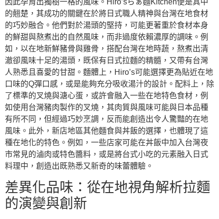
因此孕育出獨樹一格的風味。Hiro’sらぁ麵Kitchen便是其中
的翹楚，其成功的關鍵在於將日式職人精神與台灣在地食材
的巧妙融合。他們對於湯頭的堅持，可能更著重於食材本身
的鮮甜與熬煮出的自然風味，而非過度依賴濃厚的調味。例
如，以在地新鮮豬骨與雞骨，搭配台灣在地時蔬，熬煮出清
澈卻風味十足的湯頭，既保有日式拉麵的精髓，又帶有台灣
人熟悉且喜愛的甘甜。麵體上，Hiro’s可能選擇更為貼近在地
口味的Q彈口感，或是能夠充分吸收湯汁的設計。配料上，除
了標準的叉燒與溏心蛋，或許會融入一些在地特色食材，例
如使用台灣豬肉製作的叉燒，其肉質與風味可能與日本品種
有所不同，但經過巧妙烹調，反而能創造出令人驚豔的在地
風味。此外，新店地區其他麵食與丼飯的選擇，也體現了這
種在地化的特色。例如，一些店家可能在丼飯中加入台灣夜
市常見的滷肉或特色醬料，或是將台式小吃的元素融入日式
料理中，創造出既熟悉又新奇的味蕾體驗。
差異化品味：從在地視角解析拉麵
的演變與創新