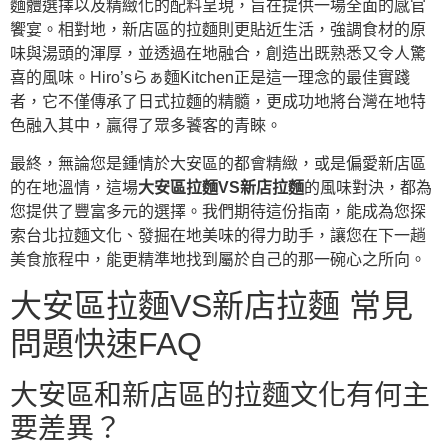
麵體選擇以及精緻化的配料呈現，旨在提供一場全面的感官
饗宴。相對地，新店區的拉麵則更貼近生活，強調食材的原
味與湯頭的渾厚，並透過在地融合，創造出既熟悉又令人驚
喜的風味。Hiro’sらぁ麵Kitchen正是這一理念的最佳實踐
者，它不僅傳承了日式拉麵的精髓，更成功地將台灣在地特
色融入其中，贏得了眾多饕客的青睞。
最終，無論您是鍾情於大安區的都會精緻，或是偏愛新店區
的在地溫情，這場
大安區拉麵VS新店拉麵
的風味對決，都為
您提供了豐富多元的選擇。我們期待這份指南，能成為您探
索台北拉麵文化、發掘在地美味的得力助手，讓您在下一趟
美食旅程中，能更精準地找到屬於自己的那一碗心之所向。
大安區拉麵VS新店拉麵 常見
問題快速FAQ
大安區和新店區的拉麵文化有何主
要差異？