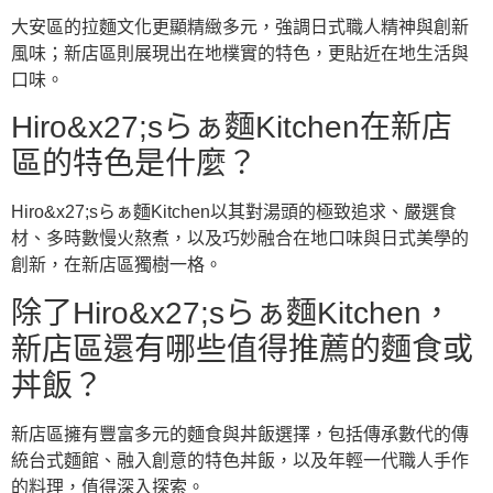
大安區的拉麵文化更顯精緻多元，強調日式職人精神與創新
風味；新店區則展現出在地樸實的特色，更貼近在地生活與
口味。
Hiro&x27;sらぁ麵Kitchen在新店
區的特色是什麼？
Hiro&x27;sらぁ麵Kitchen以其對湯頭的極致追求、嚴選食
材、多時數慢火熬煮，以及巧妙融合在地口味與日式美學的
創新，在新店區獨樹一格。
除了Hiro&x27;sらぁ麵Kitchen，
新店區還有哪些值得推薦的麵食或
丼飯？
新店區擁有豐富多元的麵食與丼飯選擇，包括傳承數代的傳
統台式麵館、融入創意的特色丼飯，以及年輕一代職人手作
的料理，值得深入探索。