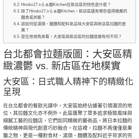
Hiro&x27;sらぁ麵Kitchen在新店區的特色是什麼？
除了Hiro&x27;sらぁ麵Kitchen，新店區還有哪些值得推薦的
麵食或丼飯？
該如何從湯頭、麵體和配料來品味大安區與新店區拉麵的差
異？
從在地視角來看，大安區與新店區的拉麵發展有何不同？
台北都會拉麵版圖：大安區精
緻濃鬱 vs. 新店區在地樸實
大安區：日式職人精神下的精緻化
呈現
在台北都會的餐飲光譜中，大安區始終佔據著引領潮流的地
位，其拉麵文化亦不例外。此區匯聚了眾多追求極致風味與
細膩工藝的拉麵店，它們如同精緻的藝術品，將日本拉麵的
傳統精神與現代創意巧妙融合。在這裡，拉麵不再僅僅是果
腹之物，更是一種對食材、湯頭、麵體及配料近乎苛求的完