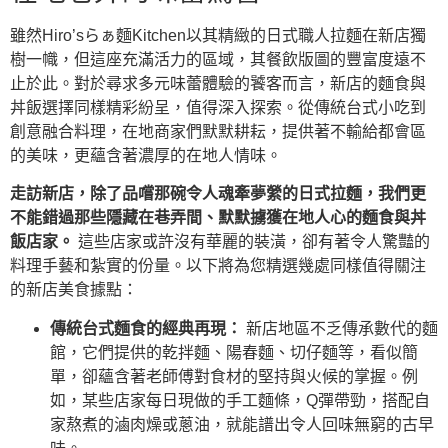
雖然Hiro’sらぁ麵Kitchen以其精緻的日式職人拉麵在新店獨
樹一幟，但這座充滿活力的區域，其餐飲版圖的豐富度遠不
止於此。對於尋求多元味蕾體驗的饕客而言，新店的麵食與
丼飯選擇同樣精彩紛呈，值得深入探索。從傳統台式小吃到
創意融合料理，在地商家們默默耕耘，提供著不輸給都會區
的美味，更蘊含著濃厚的在地人情味。
走訪新店，除了品嚐那碗令人魂牽夢縈的日式拉麵，我們更
不能錯過那些隱藏在巷弄間、默默擄獲在地人心的麵食與丼
飯店家。
這些店家或許沒有華麗的裝潢，卻有著令人驚豔的
料理手藝和紮實的份量。以下將為您精選幾處同樣值得關注
的新店美食據點：
傳統台式麵食的經典再現：
新店地區不乏傳承數代的麵
館，它們提供的乾拌麵、陽春麵、切仔麵等，看似簡
單，卻蘊含著老師傅對食材的堅持與火候的掌握。例
如，某些店家每日現做的手工麵條，Q彈帶勁，搭配自
家熬煮的滷肉燥或蔥油，就能譜出令人回味無窮的古早