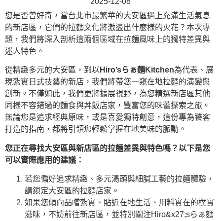
2025-12-08
您是否曾好奇，當台北市最繁華的大安區遇上充滿生活氣息
的新店區，它們的拉麵文化將激盪出什麼樣的火花？本次專
題，我們將深入剖析這兩個區域在拉麵風味上的獨特差異與
迷人特色。
從精緻多元的大安區，到以
Hiro’sらぁ麵Kitchen
為代表、展
現紮實日式技藝的新店，我們將帶您一窺在地拉麵的演變與
創新。不僅如此，我們更將擴展視野，為您精選新店區其他
同樣不容錯過的麵食與丼飯店家，豐富您的味蕾探索之旅。
無論您是追求經典原味，或是喜愛獨特創意，這份專為饕客
打造的指南，都將引領您輕鬆掌握在地美味的脈動。
您正在尋找大安區與新店區的拉麵差異與特色嗎？以下是您
可以實際應用的建議：
若您偏好追求精緻、多元湯頭與細膩工藝的拉麵體驗，
請鎖定大安區的拉麵店家。
如果您傾向品嚐紮實、貼近在地生活、用料實在的樸實
滋味，不妨前往新店區，並特別關注Hiro&x27;sらぁ麵