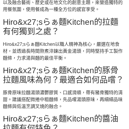
以及融合藝術、歷史或在地文化的創意主題，來營造獨特的
用餐氛圍，使用餐成為一種全方位的感官享受。
Hiro&x27;sらぁ麵Kitchen的拉麵
有何獨到之處？
Hiro&x27;sらぁ麵Kitchen以職人精神為核心，嚴選在地食
材，並透過長時間熬煮淬鍊出黃金湯頭，同時堅持手工製作
麵條，力求湯與麵的最佳平衡。
Hiro&x27;sらぁ麵Kitchen的豚骨
拉麵風味為何？最適合如何品嚐？
豚骨原味拉麵湯頭濃鬱膠質、口感滑順，帶有豬骨獨特的清
甜。建議搭配微捲中粗麵條，先品嚐湯頭原味，再細細品味
麵條與低溫烹調叉燒的融合。
Hiro&x27;sらぁ麵Kitchen的醬油
拉麵有何特色？