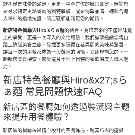
飲不僅是味蕾的滿足，更是一場全方位的感官盛宴。無論您
是尋求特定主題餐廳的獨特體驗，或是渴望品嚐一碗蘊含職
人精神的道地拉麵，新店區都能滿足您的期待。
新店特色餐廳與Hiro’sらぁ麵
的結合，為您帶來的不僅是味覺
上的享受，更是一次深入的文化體驗。我們誠摯邀請您親自
踏上這趟美食之旅，發掘更多隱藏在巷弄間的美味與驚喜，
讓每一次的用餐都成為一段難忘的回憶。立即規劃您的下一
趟新店美食探索，感受這片土地上獨特的餐飲溫度與職人魅
力。
新店特色餐廳與Hiro&x27;sら
ぁ麵 常見問題快速FAQ
新店區的餐廳如何透過裝潢與主題
來提升用餐體驗？
新店區的餐廳透過精心設計的空間佈局、饒富巧思的擺設，