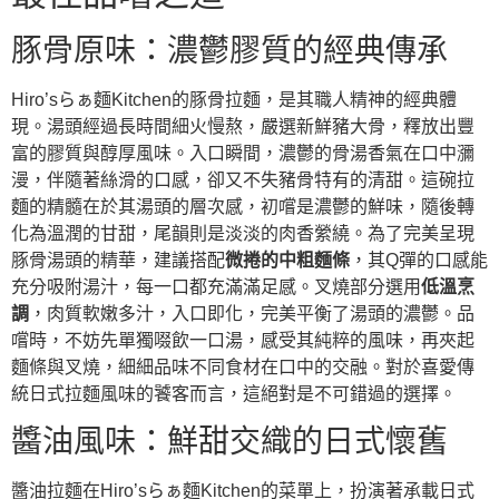
豚骨原味：濃鬱膠質的經典傳承
Hiro’sらぁ麵Kitchen的豚骨拉麵，是其職人精神的經典體
現。湯頭經過長時間細火慢熬，嚴選新鮮豬大骨，釋放出豐
富的膠質與醇厚風味。入口瞬間，濃鬱的骨湯香氣在口中瀰
漫，伴隨著絲滑的口感，卻又不失豬骨特有的清甜。這碗拉
麵的精髓在於其湯頭的層次感，初嚐是濃鬱的鮮味，隨後轉
化為溫潤的甘甜，尾韻則是淡淡的肉香縈繞。為了完美呈現
豚骨湯頭的精華，建議搭配
微捲的中粗麵條
，其Q彈的口感能
充分吸附湯汁，每一口都充滿滿足感。叉燒部分選用
低溫烹
調
，肉質軟嫩多汁，入口即化，完美平衡了湯頭的濃鬱。品
嚐時，不妨先單獨啜飲一口湯，感受其純粹的風味，再夾起
麵條與叉燒，細細品味不同食材在口中的交融。對於喜愛傳
統日式拉麵風味的饕客而言，這絕對是不可錯過的選擇。
醬油風味：鮮甜交織的日式懷舊
醬油拉麵在Hiro’sらぁ麵Kitchen的菜單上，扮演著承載日式