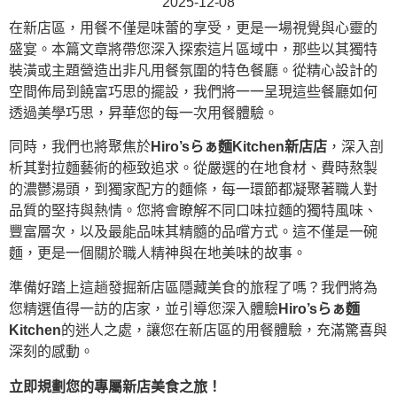
2025-12-08
在新店區，用餐不僅是味蕾的享受，更是一場視覺與心靈的
盛宴。本篇文章將帶您深入探索這片區域中，那些以其獨特
裝潢或主題營造出非凡用餐氛圍的特色餐廳。從精心設計的
空間佈局到饒富巧思的擺設，我們將一一呈現這些餐廳如何
透過美學巧思，昇華您的每一次用餐體驗。
同時，我們也將聚焦於
Hiro’sらぁ麵Kitchen新店店
，深入剖
析其對拉麵藝術的極致追求。從嚴選的在地食材、費時熬製
的濃鬱湯頭，到獨家配方的麵條，每一環節都凝聚著職人對
品質的堅持與熱情。您將會瞭解不同口味拉麵的獨特風味、
豐富層次，以及最能品味其精髓的品嚐方式。這不僅是一碗
麵，更是一個關於職人精神與在地美味的故事。
準備好踏上這趟發掘新店區隱藏美食的旅程了嗎？我們將為
您精選值得一訪的店家，並引導您深入體驗
Hiro’sらぁ麵
Kitchen
的迷人之處，讓您在新店區的用餐體驗，充滿驚喜與
深刻的感動。
立即規劃您的專屬新店美食之旅！