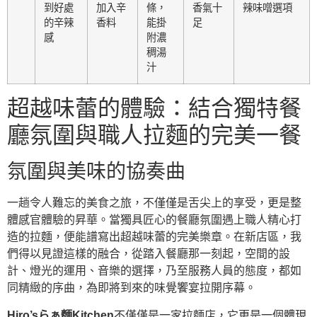
到好處
加入辛
條，
香氣十
辣味噌選項
的辛辣
香料
能掛
足
感
附濃
稠湯
汁
超越味蕾的體驗：結合獨特餐
廳氛圍與職人拉麵的完美一餐
氛圍與美味的協奏曲
一趟令人難忘的美食之旅，不僅僅是舌尖上的享受，更是整
體感官體驗的昇華。當獨具匠心的餐廳氛圍遇上職人精心打
造的拉麵，便能譜寫出超越味蕾的完美樂章。在新店區，我
們得以見證這樣的融合，從踏入餐廳那一刻起，空間的設
計、燈光的運用、音樂的選擇，乃至服務人員的態度，都如
同精緻的序曲，為即將到來的味覺饗宴拉開序幕。
Hiro’sらぁ麵Kitchen
不僅僅是一家拉麵店，它更是一個體現