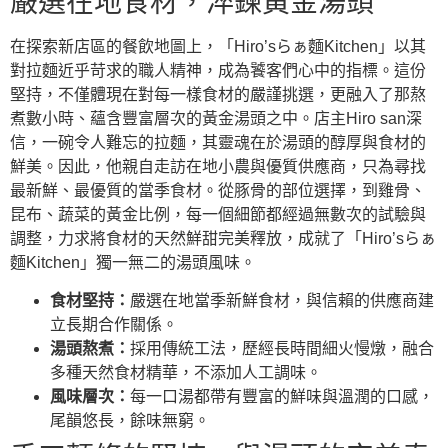
嚴選在地食材，淬鍊黃金湯頭
在探索新店區的餐飲地圖上，「Hiro’sらぁ麵Kitchen」以其
對拉麵近乎苛求的職人精神，成為饕客們心中的指標。這份
堅持，不僅體現在對每一樣食材的嚴謹挑選，更融入了那熬
煮數小時、蘊含豐富層次的黃金湯頭之中。店主Hiro san深
信，一碗令人難忘的拉麵，其靈魂在於湯頭的醇厚與食材的
鮮美。因此，他親自走訪在地小農與優質供應商，只為尋找
最新鮮、最優質的當季食材。從豚骨的部位選擇，到雞骨、
昆布、蔬菜的黃金比例，每一個細節都經過無數次的試驗與
調整，力求將食材的天然鮮甜完美釋放，成就了「Hiro’sらぁ
麵Kitchen」獨一無二的湯頭風味。
食材堅持：
嚴選在地當季新鮮食材，與信賴的供應商建
立長期合作關係。
湯頭熬煮：
採用傳統工法，歷經長時間細火慢燉，融合
多種天然食材精華，不添加人工調味。
風味層次：
每一口湯都帶有豐富的鮮味與溫潤的口感，
尾韻悠長，餘味無窮。