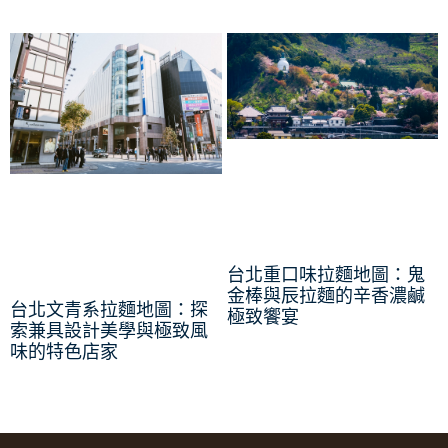
台北重口味拉麵地圖：鬼
金棒與辰拉麵的辛香濃鹹
台北文青系拉麵地圖：探
極致饗宴
索兼具設計美學與極致風
味的特色店家