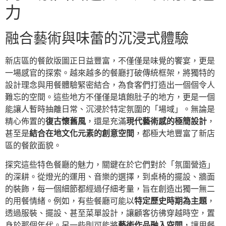
力
融合藝術與味蕾的沉浸式體驗
新店區的餐飲版圖正日益豐富，不僅僅是味覺的饗宴，更是
一場感官的探索。越來越多的餐廳打破傳統框架，將獨特的
設計理念與用餐體驗緊密結合，為食客們打造出一個個令人
難忘的空間。這些地方不僅僅是填飽肚子的地方，更是一個
能讓人暫時抽離日常、沉浸於特定氛圍的「場域」。無論是
精心佈置的
復古懷舊風
，還是充滿
現代藝術感的極簡設計
，
甚至是
結合在地文化元素的創意空間
，都極大地豐富了新店
區的餐飲面貌。
探究這些特色餐廳的魅力，關鍵在於它們對於「氛圍營造」
的深耕。從燈光的運用、音樂的選擇，到桌椅的擺設、牆面
的裝飾，每一個細節都經過仔細考量，旨在創造出獨一無二
的用餐情緒。例如，有些餐廳可能以
特定歷史時期為主題
，
透過服裝、擺設、甚至菜單設計，讓顧客彷彿穿越時空，置
身於那個年代。另一些則可能將
藝術作品融入空間
，讓用餐