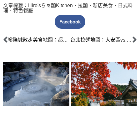
文章標籤：
Hiro'sらぁ麵Kitchen
、
拉麵
、
新店美食
、
日式料
理
、
特色餐廳
Facebook
裕隆城散步美食地圖：都市冒險家必訪的正餐與甜點全攻略
台北拉麵地圖：大安區vs.新店區風味大對決，Hiro’sらぁ麵Kitchen領銜