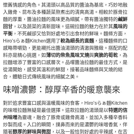
懷舊情感的角色。其湯頭以高品質的醬油為基底，巧妙地融
入雞骨、昆布及多種蔬菜熬煮出的清爽高湯。相較於豚骨拉
麵的厚重，醬油拉麵的風味更為細膩，帶有醬油獨特的
鹹鮮
回甘
，以及蔬菜的清新甜味。這碗拉麵的魅力在於其
風味的
平衡
，不死鹹卻又恰到好處地引出食材的鮮味。麵條方面，
Hiro’sらぁ麵Kitchen選用了
較為細長的直麵
，這種麵條的口
感略帶嚼勁，更能襯托出醬油湯頭的清澈與雅緻。搭配的配
料亦是精心挑選，如
薄切的柴魚風味叉燒
與
爽脆的筍乾
，為
拉麵增添了豐富的口感層次。品嚐醬油拉麵的最佳方式，是
從湯開始，感受其溫和的鮮甜，接著品味麵條與叉燒的結
合，體驗日式傳統風味的細膩之美。
味噌濃鬱：醇厚辛香的暖意襲來
對於追求豐富口感與溫暖風味的食客，Hiro’sらぁ麵Kitchen
的味噌拉麵無疑是最佳選擇。這款拉麵的湯頭是以
特選的信
州味噌
為靈魂，融合了豚骨或雞骨高湯，並加入多種辛香料
炒製而成。入口的瞬間，撲鼻而來的是濃鬱的味噌香氣，伴
隨著
醇厚的鮮味與微甜
，以及一股恰到好處的辛辣感，在舌