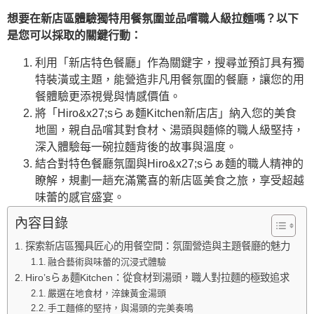
想要在新店區體驗獨特用餐氛圍並品嚐職人級拉麵嗎？以下
是您可以採取的關鍵行動：
利用「新店特色餐廳」作為關鍵字，搜尋並預訂具有獨
特裝潢或主題，能營造非凡用餐氛圍的餐廳，讓您的用
餐體驗更添視覺與情感價值。
將「Hiro&x27;sらぁ麵Kitchen新店店」納入您的美食
地圖，親自品嚐其對食材、湯頭與麵條的職人級堅持，
深入體驗每一碗拉麵背後的故事與溫度。
結合對特色餐廳氛圍與Hiro&x27;sらぁ麵的職人精神的
瞭解，規劃一趟充滿驚喜的新店區美食之旅，享受超越
味蕾的感官盛宴。
內容目錄
探索新店區獨具匠心的用餐空間：氛圍營造與主題餐廳的魅力
融合藝術與味蕾的沉浸式體驗
Hiro’sらぁ麵Kitchen：從食材到湯頭，職人對拉麵的極致追求
嚴選在地食材，淬鍊黃金湯頭
手工麵條的堅持，與湯頭的完美奏鳴