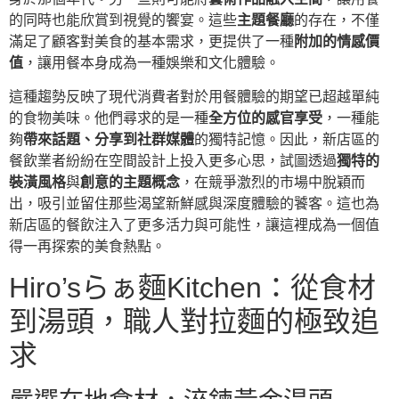
的同時也能欣賞到視覺的饗宴。這些
主題餐廳
的存在，不僅
滿足了顧客對美食的基本需求，更提供了一種
附加的情感價
值
，讓用餐本身成為一種娛樂和文化體驗。
這種趨勢反映了現代消費者對於用餐體驗的期望已超越單純
的食物美味。他們尋求的是一種
全方位的感官享受
，一種能
夠
帶來話題、分享到社群媒體
的獨特記憶。因此，新店區的
餐飲業者紛紛在空間設計上投入更多心思，試圖透過
獨特的
裝潢風格
與
創意的主題概念
，在競爭激烈的市場中脫穎而
出，吸引並留住那些渴望新鮮感與深度體驗的饕客。這也為
新店區的餐飲注入了更多活力與可能性，讓這裡成為一個值
得一再探索的美食熱點。
Hiro’sらぁ麵Kitchen：從食材
到湯頭，職人對拉麵的極致追
求