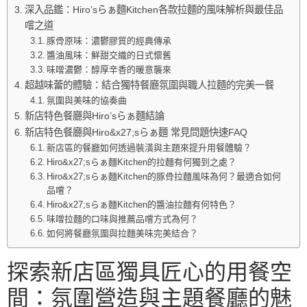
深入品鑑：Hiro’sらぁ麵Kitchen各款拉麵的風味解析與最佳品
嚐之道
豚骨原味：濃鬱膠質的經典傳承
醬油風味：鮮甜交織的日式懷舊
味噌濃鬱：醇厚辛香的暖意襲來
超越味蕾的體驗：結合獨特餐廳氛圍與職人拉麵的完美一餐
氛圍與美味的協奏曲
新店特色餐廳與Hiro’sらぁ麵結論
新店特色餐廳與Hiro&x27;sらぁ麵 常見問題快速FAQ
新店區的餐廳如何透過裝潢與主題來提升用餐體驗？
Hiro&x27;sらぁ麵Kitchen的拉麵有何獨到之處？
Hiro&x27;sらぁ麵Kitchen的豚骨拉麵風味為何？最適合如何
品嚐？
Hiro&x27;sらぁ麵Kitchen的醬油拉麵有何特色？
味噌拉麵的口味與推薦品嚐方式為何？
如何將餐廳氛圍與拉麵美味完美結合？
探索新店區獨具匠心的用餐空
間：氛圍營造與主題餐廳的魅