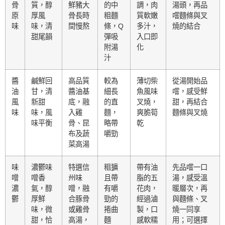
骨
質，醇
鮮豬大
的中
調，肉
湯頭，再品
原
厚風
骨長時
粗麵
質軟嫩
嚐麵條與叉
味
味，清
間慢熬
條，Q
多汁，
燒的結合
甜尾韻
彈吸
入口即
附湯
化
汁
醬
鹹鮮回
高品質
較為
薄切柴
從湯開始品
油
甘，清
醬油基
細長
魚風味
嚐，感受鮮
風
新甜
底，融
的直
叉燒，
甜，再結合
味
味，風
入雞
麵，
爽脆筍
麵條與叉燒
味平衡
骨、昆
略帶
乾
布及蔬
嚼勁
菜高湯
味
濃鬱味
特選信
粗獷
帶有油
先品嚐一口
噌
噌香
州味
且帶
脂的五
湯，感受溫
濃
氣，醇
噌，融
有嚼
花肉，
暖層次，再
鬱
厚鮮
合豚骨
勁的
經過滷
與麵條、叉
味，微
或雞骨
捲曲
製，口
燒一同享
甜，恰
高湯，
麵
感軟糯
用；可選擇