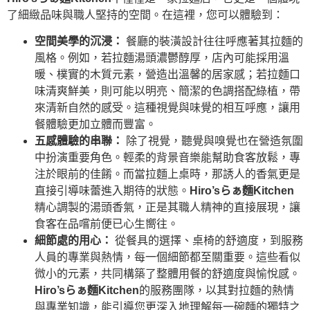
了細緻品味與職人堅持的空間。在這裡，您可以體驗到：
空間美學的沉浸：
餐廳的裝潢設計往往呼應著其拉麵的
風格。例如，若拉麵湯頭濃鬱醇厚，店內可能採用溫
暖、樸實的木質元素，營造出溫馨的居家感；若拉麵口
味清爽鮮美，則可能以明亮、簡潔的色調搭配綠植，帶
來清新自然的感受。這種視覺與味覺的相互呼應，讓用
餐體驗更加立體而豐富。
五感體驗的串聯：
除了視覺，聽覺與嗅覺也在營造氛圍
中扮演重要角色。輕柔的背景音樂能幫助食客放鬆，專
注於眼前的佳餚。而當拉麵上桌時，那誘人的香氣更是
直接引導味蕾進入期待的狀態。
Hiro’sらぁ麵Kitchen
精心調製的湯頭香氣，正是其職人精神的直接展現，讓
食客在品嚐前便已心生嚮往。
細節處的用心：
從餐具的選擇、桌椅的舒適度，到服務
人員的專業與熱情，每一個細節都至關重要。這些看似
微小的元素，共同構築了整體用餐的舒適度與愉悅感。
Hiro’sらぁ麵Kitchen
的服務團隊，以其對拉麵的熱情
與專業知識，能引導您更深入地理解每一碗麵的獨特之