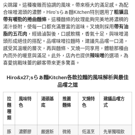
尖跳躍。這種複雜而協調的風味，帶來極大的滿足感。為配
合味噌湯頭的濃鬱，Hiro’sらぁ麵Kitchen特別選用了
粗獷且
帶有嚼勁的捲曲麵條
，這種麵條的紋理能夠完美地將濃稠的
湯汁掛附，使每一口都充滿豐富的滋味。叉燒則採用
帶有油
脂的五花肉
，經過滷製後，口感軟糯，香氣十足，與味噌湯
頭形成絕佳的搭配。品嚐味噌拉麵時，建議先品嚐一口湯，
感受其溫暖的層次，再與麵條、叉燒一同享用，體驗那種由
內而外的暖意與滿足。此外，店內也提供
辣味噌
的選項，為
喜愛挑戰味蕾的顧客帶來更多驚喜。
Hiro&x27;sらぁ麵Kitchen各款拉麵的風味解析與最佳
品嚐之道
拉
風味特
湯頭基
推薦
叉燒特
建議品嚐方
麵
色
底
麵條
色
式
種
類
豚
濃鬱膠
嚴選新
微捲
低溫烹
先單獨啜飲