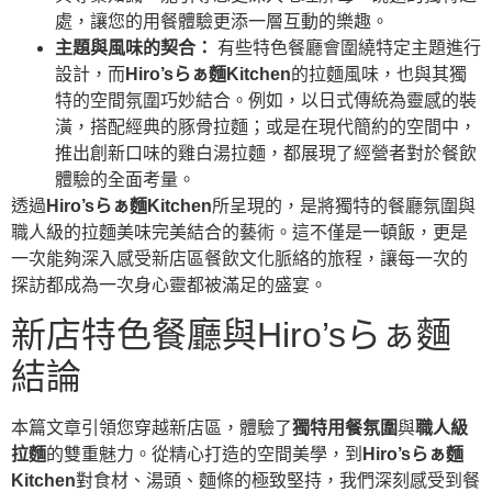
處，讓您的用餐體驗更添一層互動的樂趣。
主題與風味的契合：
有些特色餐廳會圍繞特定主題進行
設計，而
Hiro’sらぁ麵Kitchen
的拉麵風味，也與其獨
特的空間氛圍巧妙結合。例如，以日式傳統為靈感的裝
潢，搭配經典的豚骨拉麵；或是在現代簡約的空間中，
推出創新口味的雞白湯拉麵，都展現了經營者對於餐飲
體驗的全面考量。
透過
Hiro’sらぁ麵Kitchen
所呈現的，是將獨特的餐廳氛圍與
職人級的拉麵美味完美結合的藝術。這不僅是一頓飯，更是
一次能夠深入感受新店區餐飲文化脈絡的旅程，讓每一次的
探訪都成為一次身心靈都被滿足的盛宴。
新店特色餐廳與Hiro’sらぁ麵
結論
本篇文章引領您穿越新店區，體驗了
獨特用餐氛圍
與
職人級
拉麵
的雙重魅力。從精心打造的空間美學，到
Hiro’sらぁ麵
Kitchen
對食材、湯頭、麵條的極致堅持，我們深刻感受到餐