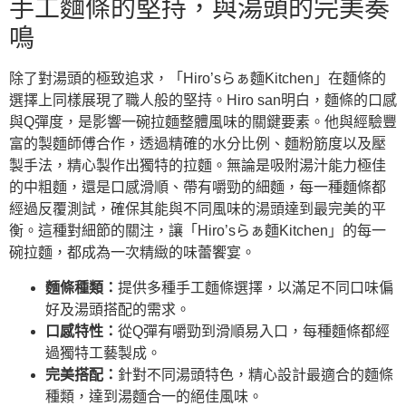
手工麵條的堅持，與湯頭的完美奏
鳴
除了對湯頭的極致追求，「Hiro’sらぁ麵Kitchen」在麵條的
選擇上同樣展現了職人般的堅持。Hiro san明白，麵條的口感
與Q彈度，是影響一碗拉麵整體風味的關鍵要素。他與經驗豐
富的製麵師傅合作，透過精確的水分比例、麵粉筋度以及壓
製手法，精心製作出獨特的拉麵。無論是吸附湯汁能力極佳
的中粗麵，還是口感滑順、帶有嚼勁的細麵，每一種麵條都
經過反覆測試，確保其能與不同風味的湯頭達到最完美的平
衡。這種對細節的關注，讓「Hiro’sらぁ麵Kitchen」的每一
碗拉麵，都成為一次精緻的味蕾饗宴。
麵條種類：
提供多種手工麵條選擇，以滿足不同口味偏
好及湯頭搭配的需求。
口感特性：
從Q彈有嚼勁到滑順易入口，每種麵條都經
過獨特工藝製成。
完美搭配：
針對不同湯頭特色，精心設計最適合的麵條
種類，達到湯麵合一的絕佳風味。