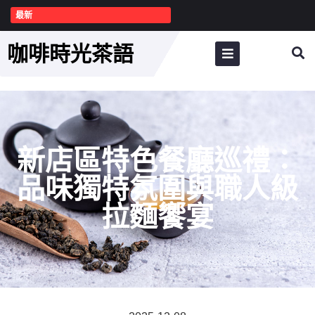
最新
咖啡時光茶語
新店區特色餐廳巡禮：
品味獨特氛圍與職人級
拉麵饗宴