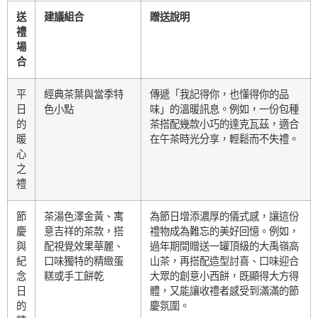
送
建議組合
贈送說明
禮
場
合
平
經典茶葉與當季特
傳遞「我記得你，也懂得你的品
日
色小點
味」的溫暖訊息。例如，一份包種
的
茶搭配幾款小巧的達克瓦茲，適合
暖
在午茶時光分享，輕鬆而不失禮。
心
之
禮
節
茶湯色澤金黃、寓
為節日增添濃厚的儀式感，讓這份
慶
意吉祥的茶款，搭
禮物成為難忘的美好回憶。例如，
與
配視覺效果華麗、
過年期間贈送一罐頂級的大禹嶺高
紀
口味獨特的精緻蛋
山茶，再搭配造型討喜、口味迎合
念
糕或手工餅乾
大眾的創意小西餅，既顯得大方得
日
體，又能讓收禮者感受到滿滿的節
的
慶氛圍。