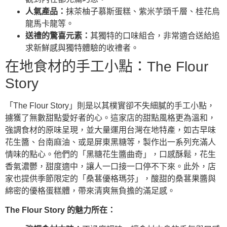
人氣產品：
抹茶柚子慕斯蛋糕、紫米芋頭千層、桂花烏
龍馬卡龍等。
送禮的驚喜元素：
其獨特的口味組合，非常適合送給追
求新鮮感與獨特體驗的收禮者。
在地食材的手工小點：The Flour
Story
「The Flour Story」則是以其樸實卻不失細膩的手工小點，
擄獲了無數甜點愛好者的心。這家店的甜點風格更為溫和，
強調食材的原味呈現，並大量運用台灣在地特產，如古早味
花生醬、台南麻油、或是屏東黑糖等，製作出一系列充滿人
情味的點心。他們的「黑糖花生醬曲奇」，口感酥鬆，花生
香氣濃鬱，甜度適中，讓人一口接一口停不下來。此外，店
家也提供季節限定的「桑葚優格瑪芬」，酸甜的桑葚果醬與
綿密的優格蛋糕體，帶來清爽無負擔的滿足感。
The Flour Story 的魅力所在：