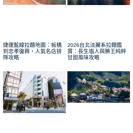
捷運藍線拉麵地圖：板橋
2026台北淡麗系拉麵鑑
到忠孝復興，人氣名店排
賞：長生塩人與勝王純粹
隊攻略
甘甜風味攻略