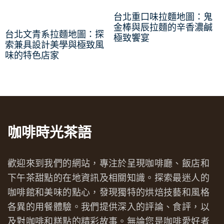
台北重口味拉麵地圖：鬼
金棒與辰拉麵的辛香濃鹹
台北文青系拉麵地圖：探
極致饗宴
索兼具設計美學與極致風
味的特色店家
咖啡時光茶語
歡迎來到我們的網站，專注於呈現咖啡廳、飯店和
下午茶甜點的在地資訊及相關知識。探索最迷人的
咖啡館和美味的點心，發現獨特的烘焙技藝和風格
各異的用餐體驗。我們提供深入的評論、食評，以
及對咖啡和糕點的精彩故事。無論您是咖啡愛好者