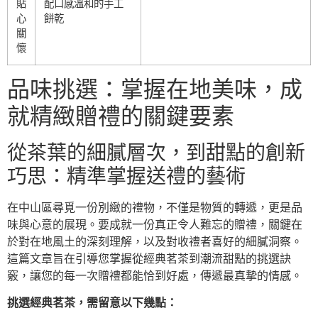
貼
配口感溫和的手工
心
餅乾
關
懷
品味挑選：掌握在地美味，成
就精緻贈禮的關鍵要素
從茶葉的細膩層次，到甜點的創新
巧思：精準掌握送禮的藝術
在中山區尋覓一份別緻的禮物，不僅是物質的轉遞，更是品
味與心意的展現。要成就一份真正令人難忘的贈禮，關鍵在
於對在地風土的深刻理解，以及對收禮者喜好的細膩洞察。
這篇文章旨在引導您掌握從經典茗茶到潮流甜點的挑選訣
竅，讓您的每一次贈禮都能恰到好處，傳遞最真摯的情感。
挑選經典茗茶，需留意以下幾點：