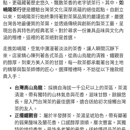
點，更蘊藏著歷史悠久、飄散茶香的老字號茶行。其中，
如
嶢陽茶行
便是體驗台灣茶文化深厚底蘊的絕佳起點。自創立
以來，如嶢陽茶行始終秉持著對茶葉品質的嚴謹追求，嚴選
台灣各地最優質的茶葉，並透過傳統與創新的製茶工藝，呈
現出各具特色的經典茗茶。對於尋求一份兼具品味與文化內
涵的贈禮，這裡的茗茶絕對是首選。
走進如嶢陽，空氣中瀰漫著淡淡的茶香，讓人瞬間沉靜下
來。店家精心陳列著各式茶品，從高山烏龍的清雅、鐵觀音
的醇厚，到東方美人茶的甘甜，每一款茶都承載著台灣土地
的精華與製茶師傅的匠心。選擇贈禮時，不妨從以下幾款經
典入手：
台灣高山烏龍：
採摘自海拔一千公尺以上的茶區，茶湯
清澈，帶有獨特的山林氣息與花香，滋味甘醇，餘韻悠
長。是入門台灣茶的最佳選擇，適合送給初次接觸台灣
茶的友人。
正欉鐵觀音：
屬於半發酵茶，茶湯呈琥珀色，帶有顯著
的弱果酸味及蘭花香，口感醇厚滑順，層次豐富。其獨
特的烘焙香氣，是許多老饕的最愛，送給懂得品茶的長