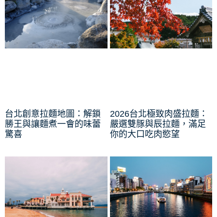
台北創意拉麵地圖：解鎖
2026台北極致肉盛拉麵：
勝王與讓麵煮一會的味蕾
嚴選雙豚與辰拉麵，滿足
驚喜
你的大口吃肉慾望