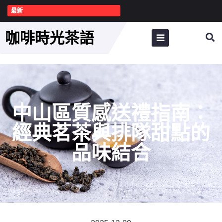
最新
咖啡時光茶語
中山區質感送禮指南：
經典茗茶與排隊甜點的
品味結合