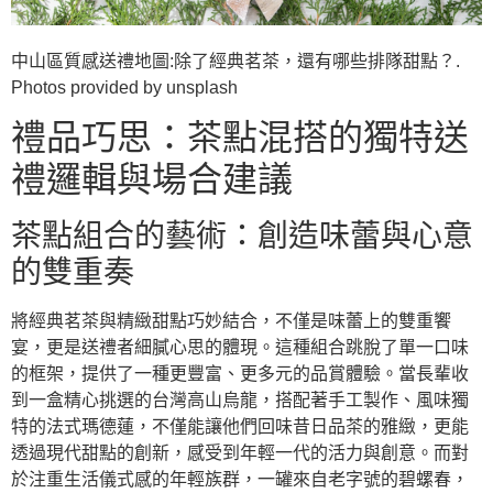
中山區質感送禮地圖:除了經典茗茶，還有哪些排隊甜點？.
Photos provided by unsplash
禮品巧思：茶點混搭的獨特送
禮邏輯與場合建議
茶點組合的藝術：創造味蕾與心意
的雙重奏
將經典茗茶與精緻甜點巧妙結合，不僅是味蕾上的雙重饗
宴，更是送禮者細膩心思的體現。這種組合跳脫了單一口味
的框架，提供了一種更豐富、更多元的品賞體驗。當長輩收
到一盒精心挑選的台灣高山烏龍，搭配著手工製作、風味獨
特的法式瑪德蓮，不僅能讓他們回味昔日品茶的雅緻，更能
透過現代甜點的創新，感受到年輕一代的活力與創意。而對
於注重生活儀式感的年輕族群，一罐來自老字號的碧螺春，