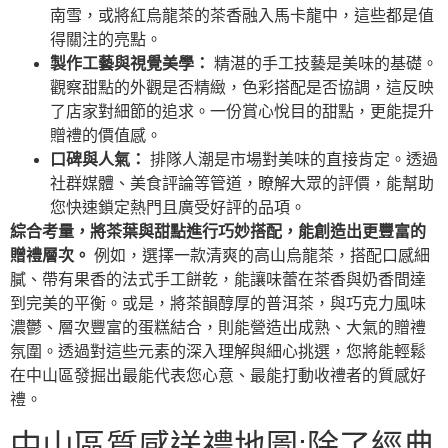
南雪，或將紅烏龍茶的茶香融入馬卡龍中，這些都是值
得關注的亮點。
製作工藝與視覺美學：
精湛的手工技藝是美味的基礎。
觀察甜點的外觀是否精緻，色彩搭配是否協調，這反映
了店家對細節的追求。一份賞心悅目的甜點，更能提升
贈禮的價值感。
口碑與人氣：
排隊人潮是市場對美味的直接肯定。透過
社群媒體、美食評論等管道，瞭解大眾的評價，能幫助
您快速鎖定熱門且廣受好評的品項。
綜合考量，將茶葉與甜點進行巧妙搭配，能創造出更豐富的
贈禮層次。
例如，選擇一款清爽的高山烏龍茶，搭配口感細
膩、帶有果香的法式手工餅乾，能讓味蕾在茶香與奶香間達
到完美的平衡。或是，將茶韻醇厚的普洱茶，與巧克力風味
濃鬱、層次豐富的蛋糕結合，則能營造出成熟、大氣的贈禮
氛圍。透過對這些元素的深入理解與細心挑選，您將能輕鬆
在中山區發掘出最能代表您心意、最能打動收禮者的質感好
禮。
中山區質感送禮地圖:除了經典