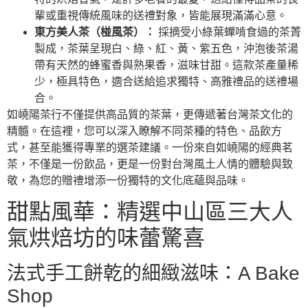
輩或重視傳統風味的送禮對象，皆能展現滿滿心意。
東方美人茶（椪風茶）：
採摘受小綠葉蟬啃食過的茶菁
製成，茶葉呈現白、綠、紅、黃、紫五色，沖泡後茶湯
帶有天然的蜂蜜香與熟果香，滋味甘甜。這款茶產量稀
少，極具特色，適合送給追求獨特、高雅禮品的送禮場
合。
如嶢陽茶行不僅提供高品質的茶葉，更傳遞著台灣茶文化的
精髓。在這裡，您可以深入瞭解不同茶種的特色、品飲方
式，甚至能獲得專業的選茶建議。一份來自如嶢陽的經典茗
茶，不僅是一份飲品，更是一份對台灣風土人情的體驗與致
敬，為您的贈禮增添一份獨特的文化底蘊與品味。
甜點風華：精選中山區三大人
氣烘焙坊的味蕾驚喜
法式手工餅乾的細緻滋味：A Bake
Shop