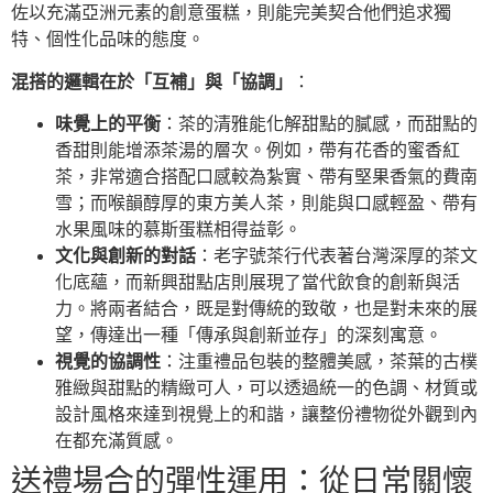
佐以充滿亞洲元素的創意蛋糕，則能完美契合他們追求獨
特、個性化品味的態度。
混搭的邏輯在於「互補」與「協調」
：
味覺上的平衡
：茶的清雅能化解甜點的膩感，而甜點的
香甜則能增添茶湯的層次。例如，帶有花香的蜜香紅
茶，非常適合搭配口感較為紮實、帶有堅果香氣的費南
雪；而喉韻醇厚的東方美人茶，則能與口感輕盈、帶有
水果風味的慕斯蛋糕相得益彰。
文化與創新的對話
：老字號茶行代表著台灣深厚的茶文
化底蘊，而新興甜點店則展現了當代飲食的創新與活
力。將兩者結合，既是對傳統的致敬，也是對未來的展
望，傳達出一種「傳承與創新並存」的深刻寓意。
視覺的協調性
：注重禮品包裝的整體美感，茶葉的古樸
雅緻與甜點的精緻可人，可以透過統一的色調、材質或
設計風格來達到視覺上的和諧，讓整份禮物從外觀到內
在都充滿質感。
送禮場合的彈性運用：從日常關懷