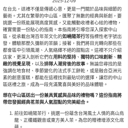
2025-12-09
在台北，送禮不僅是傳遞心意，更是一門關於品味與細節的
藝術。尤其在繁華的中山區，匯聚了無數的經典與新創，要
挑選一份既能展現高度質感，又能觸動收禮者心絃的禮物，
確實需要一份貼心的指南。本指南將引導您深入探索中山
區，從承載台灣百年茶文化的
如嶢陽茶行
等指標性老字號出
發，體驗那歷久彌新的茶韻；接著，我們將目光轉向那些在
都會區中引領風潮、人氣絡繹不絕的甜點店。這裡不只介紹
店家，更深入剖析它們在
用料的堅持
、
獨特的口味創新
、
精
緻的視覺呈現
，以及
排隊人潮背後的故事
。無論您尋找的是
強調在地食材、季節變化的法式手工餅乾，或是融合亞洲元
素的創意蛋糕，都能在這裡找到最貼切的選擇，讓您的中山
區送禮之旅，成為一段充滿驚喜與美好的品味體驗。
想在中山區送出一份兼具質感與品味的禮物嗎？這份指南將
帶您發掘經典茗茶與人氣甜點的完美組合。
前往如嶢陽茶行，挑選一份蘊含台灣風土人情的高山烏
龍、正欉鐵觀音或東方美人茶，為您的贈禮增添文化底
蘊。