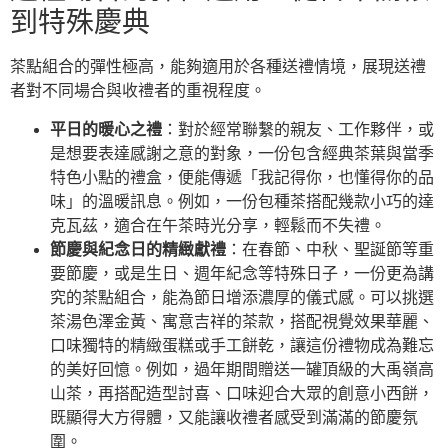
到特殊慶典
茶點組合的彈性極高，能夠適用於各種送禮情境，展現送禮
者對不同場合與收禮者的重視程度。
平日的暖心之禮
：對於經常聯繫的親友、工作夥伴，或
是想要表達感謝之意的對象，一份包含經典茶葉與當季
特色小點的禮盒，便能傳遞「我記得你，也懂得你的品
味」的溫暖訊息。例如，一份包種茶搭配幾款小巧的達
克瓦茲，適合在午茶時光分享，輕鬆而不失禮。
節慶與紀念日的精緻獻禮
：在春節、中秋、聖誕節等重
要節慶，或是生日、週年紀念等特殊日子，一份更為講
究的茶點組合，能為節日增添濃厚的儀式感。可以挑選
茶湯色澤金黃、寓意吉祥的茶款，搭配視覺效果華麗、
口味獨特的精緻蛋糕或手工餅乾，讓這份禮物成為難忘
的美好回憶。例如，過年期間贈送一罐頂級的大禹嶺高
山茶，再搭配造型討喜、口味迎合大眾的創意小西餅，
既顯得大方得體，又能讓收禮者感受到滿滿的節慶氛
圍。