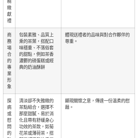
精
緻
獻
禮
商
包裝素雅、品質上
體現送禮者的品味與對合作夥伴的
務
乘的茶葉，搭配口
尊重。
場
味穩重、不落俗套
合
的甜點，例如茶香
的
濃鬱的磅蛋糕或經
專
典的奶油酥餅
業
形
象
探
清淡卻不失雅緻的
顯現關懷之意，傳達一份溫柔的慰
病
茶點組合，選擇不
藉。
或
那麼甜膩、易於消
慰
化且帶有舒緩身心
問
功效的茶款，如菊
的
花茶或薄荷茶，搭