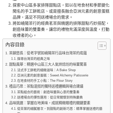
探索中山區多家排隊甜點店，如以在地食材和季節變化
聞名的手工餅乾店、或是擅長融合亞洲元素的創意蛋糕
品牌，滿足不同送禮場合的需求。
將如嶢陽茶行的經典茗茶與精選的排隊甜點巧妙搭配，
創造味蕾的雙重奏，讓您的禮物充滿深度與溫度，打動
收禮者的心。
內容目錄
茶韻悠長：從老字號如嶢陽茶行品味台灣茶的底蘊
探尋台灣茶的經典之味
甜點風華：精選中山區三大人氣烘焙坊的味蕾驚喜
法式手工餅乾的細緻滋味：A Bake Shop
亞洲元素的創意蛋糕：Sweet Alchemy Patisserie
在地食材的手工小點：The Flour Story
禮品巧思：茶點混搭的獨特送禮邏輯與場合建議
茶點組合的藝術：創造味蕾與心意的雙重奏
送禮場合的彈性運用：從日常關懷到特殊慶典
品味挑選：掌握在地美味，成就精緻贈禮的關鍵要素
從茶葉的細膩層次，到甜點的創新巧思：精準掌握送禮的藝