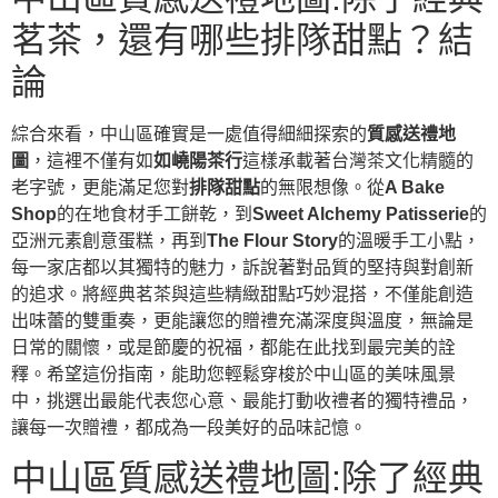
茗茶，還有哪些排隊甜點？結
論
綜合來看，中山區確實是一處值得細細探索的
質感送禮地
圖
，這裡不僅有如
如嶢陽茶行
這樣承載著台灣茶文化精髓的
老字號，更能滿足您對
排隊甜點
的無限想像。從
A Bake
Shop
的在地食材手工餅乾，到
Sweet Alchemy Patisserie
的
亞洲元素創意蛋糕，再到
The Flour Story
的溫暖手工小點，
每一家店都以其獨特的魅力，訴說著對品質的堅持與對創新
的追求。將經典茗茶與這些精緻甜點巧妙混搭，不僅能創造
出味蕾的雙重奏，更能讓您的贈禮充滿深度與溫度，無論是
日常的關懷，或是節慶的祝福，都能在此找到最完美的詮
釋。希望這份指南，能助您輕鬆穿梭於中山區的美味風景
中，挑選出最能代表您心意、最能打動收禮者的獨特禮品，
讓每一次贈禮，都成為一段美好的品味記憶。
中山區質感送禮地圖:除了經典