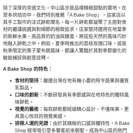
除了深厚的茶道文化，中山區亦是品嚐精緻甜點的寶地。在
眾多烘焙坊中，我們特別推薦「A Bake Shop」，這家店以
其手工製作的法式餅乾聞名，每一片餅乾都凝聚了主廚對食
材的嚴謹挑選與對細節的極致追求。店家堅持選用在地當季
的新鮮水果、高品質的奶油與雞蛋，將這些天然的風味巧妙
地融入餅乾之中。例如，夏季時推出的荔枝玫瑰口味，或是
秋季限定的栗子蒙布朗風味，都讓人驚豔於其對季節變化的
敏銳捕捉與創意詮釋。
A Bake Shop 的特色：
食材的堅持：
嚴選台灣在地有機小農的時令蔬果與優質
乳製品。
口味的創新：
不斷研發具有季節感與在地特色的獨特風
味餅乾。
視覺的藝術：
每款餅乾都經過精心設計，不僅味美，更
具賞心悅目的視覺美感。
排隊人潮的見證：
由於其精緻的口感與獨特性，A Bake
Shop 經常吸引眾多饕客前來朝聖，成為中山區的熱門