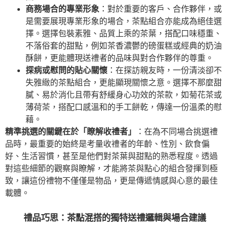
商務場合的專業形象
：對於重要的客戶、合作夥伴，或
是需要展現專業形象的場合，茶點組合亦能成為絕佳選
擇。選擇包裝素雅、品質上乘的茶葉，搭配口味穩重、
不落俗套的甜點，例如茶香濃鬱的磅蛋糕或經典的奶油
酥餅，更能體現送禮者的品味與對合作夥伴的尊重。
探病或慰問的貼心關懷
：在探訪親友時，一份清淡卻不
失雅緻的茶點組合，更能顯現關懷之意。選擇不那麼甜
膩、易於消化且帶有舒緩身心功效的茶款，如菊花茶或
薄荷茶，搭配口感溫和的手工餅乾，傳達一份溫柔的慰
藉。
精準挑選的關鍵在於「瞭解收禮者」
：在為不同場合挑選禮
品時，最重要的始終是考量收禮者的年齡、性別、飲食偏
好、生活習慣，甚至是他們對茶葉與甜點的熟悉程度。透過
對這些細節的觀察與瞭解，才能將茶與點心的組合發揮到極
致，讓這份禮物不僅僅是物品，更是傳遞情感與心意的最佳
載體。
禮品巧思：茶點混搭的獨特送禮邏輯與場合建議