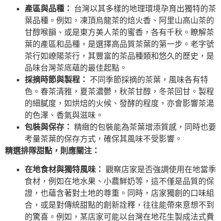
產區與品種：
台灣以其多樣的地理環境孕育出獨特的茶
葉品種。例如，凍頂烏龍茶的焙火香、阿里山高山茶的
甘醇喉韻、或是東方美人茶的蜜香，各有千秋。瞭解茶
葉的產區和品種，是選擇高品質茶葉的第一步。老字號
茶行如嶛陽茶行，其豐富的茶品種類和悠久的歷史，是
品味台灣茶底蘊的最佳起點。
採摘時節與製程：
不同季節採摘的茶葉，風味各有特
色。春茶清雅，夏茶濃鬱，秋茶甘醇，冬茶回甘。製程
的細膩度，如烘焙的火候、發酵的程度，亦會影響茶湯
的色澤、香氣與滋味。
包裝與保存：
精緻的包裝能為茶葉增添質感，同時也要
考量茶葉的保存方式，確保其風味不受影響。
精選排隊甜點，則應關注：
在地食材與獨特風味：
觀察店家是否強調使用在地當季
食材，例如在地水果、小農鮮奶等，這不僅是品質的保
證，也蘊含著對土地的尊重。同時，店家獨創的口味組
合，或是對傳統甜點的創新詮釋，往往能帶來意想不到
的驚喜。例如，某店家可能以台灣在地花生製成法式費