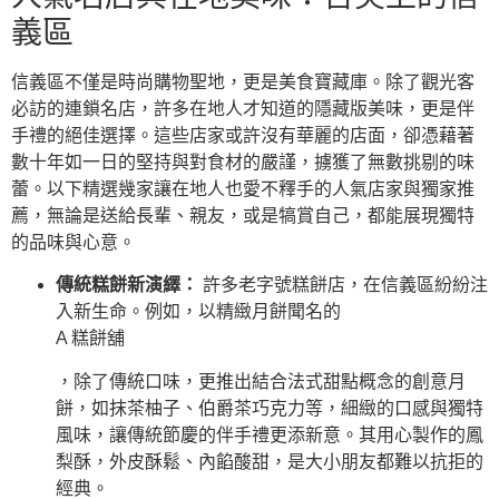
義區
信義區不僅是時尚購物聖地，更是美食寶藏庫。除了觀光客
必訪的連鎖名店，許多在地人才知道的隱藏版美味，更是伴
手禮的絕佳選擇。這些店家或許沒有華麗的店面，卻憑藉著
數十年如一日的堅持與對食材的嚴謹，擄獲了無數挑剔的味
蕾。以下精選幾家讓在地人也愛不釋手的人氣店家與獨家推
薦，無論是送給長輩、親友，或是犒賞自己，都能展現獨特
的品味與心意。
傳統糕餅新演繹：
許多老字號糕餅店，在信義區紛紛注
入新生命。例如，以精緻月餅聞名的
A 糕餅舖
，除了傳統口味，更推出結合法式甜點概念的創意月
餅，如抹茶柚子、伯爵茶巧克力等，細緻的口感與獨特
風味，讓傳統節慶的伴手禮更添新意。其用心製作的鳳
梨酥，外皮酥鬆、內餡酸甜，是大小朋友都難以抗拒的
經典。