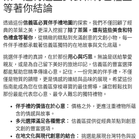
等著你結論
透過這份
信義區必買伴手禮地圖
的探索，我們不僅回顧了經
典的茶葉之美，更深入挖掘了
除了茶葉，還有這些美食和特
色禮盒等著你
，從精緻的糕點到充滿創意的文創小物，每一
件伴手禮都承載著信義區獨特的在地故事與文化底蘊。
挑選伴手禮的真諦，在於那份
用心與巧思
。無論是送給摯愛
親友，或是為自己留下美好的旅途印記，信義區的豐富選擇
都能幫助您精準傳達心意。記住，一份完美的伴手禮，不僅
僅是物質的饋贈，更是情感的連結與品味的展現。希望這份
指南能成為您在信義區穿梭尋寶的最佳嚮導，讓您輕鬆找到
那份最能代表您心意、最令人難忘的獨特禮物。
伴手禮的價值在於心意：
價格之外，更應注重禮物所蘊
含的情感與故事。
多元選擇滿足各種需求：
信義區提供從經典茶點到創意
文創的豐富選項。
在地文化與現代創意的結合：
挑選能展現台灣特色與設