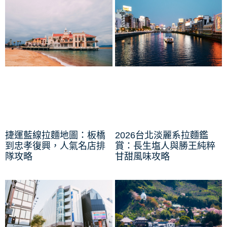
捷運藍線拉麵地圖：板橋
2026台北淡麗系拉麵鑑
到忠孝復興，人氣名店排
賞：長生塩人與勝王純粹
隊攻略
甘甜風味攻略