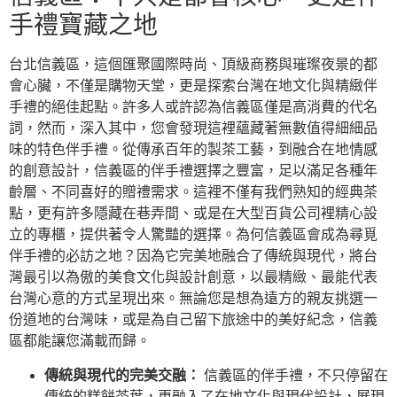
手禮寶藏之地
台北信義區，這個匯聚國際時尚、頂級商務與璀璨夜景的都
會心臟，不僅是購物天堂，更是探索台灣在地文化與精緻伴
手禮的絕佳起點。許多人或許認為信義區僅是高消費的代名
詞，然而，深入其中，您會發現這裡蘊藏著無數值得細細品
味的特色伴手禮。從傳承百年的製茶工藝，到融合在地情感
的創意設計，信義區的伴手禮選擇之豐富，足以滿足各種年
齡層、不同喜好的贈禮需求。這裡不僅有我們熟知的經典茶
點，更有許多隱藏在巷弄間、或是在大型百貨公司裡精心設
立的專櫃，提供著令人驚豔的選擇。為何信義區會成為尋覓
伴手禮的必訪之地？因為它完美地融合了傳統與現代，將台
灣最引以為傲的美食文化與設計創意，以最精緻、最能代表
台灣心意的方式呈現出來。無論您是想為遠方的親友挑選一
份道地的台灣味，或是為自己留下旅途中的美好紀念，信義
區都能讓您滿載而歸。
傳統與現代的完美交融：
信義區的伴手禮，不只停留在
傳統的糕餅茶葉，更融入了在地文化與現代設計，展現