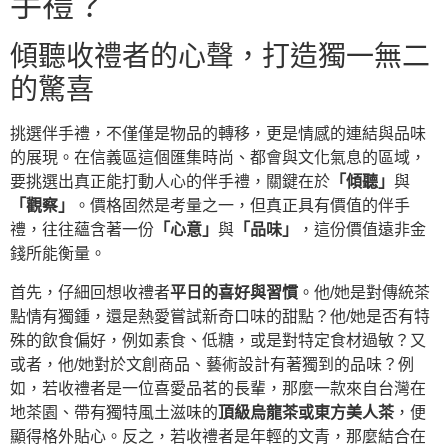
手禮？
傾聽收禮者的心聲，打造獨一無二
的驚喜
挑選伴手禮，不僅僅是物品的轉移，更是情感的連結與品味
的展現。在信義區這個匯集時尚、都會與文化氣息的區域，
要挑選出真正能打動人心的伴手禮，關鍵在於
「傾聽」
與
「觀察」
。價格固然是考量之一，但真正具有價值的伴手
禮，往往蘊含著一份
「心意」
與
「品味」
，這份價值遠非金
錢所能衡量。
首先，仔細回想收禮者
平日的喜好與習慣
。他/她是對傳統茶
點情有獨鍾，還是熱愛嘗試新奇口味的甜點？他/她是否有特
殊的飲食偏好，例如素食、低糖，或是對特定食材過敏？又
或者，他/她對於文創商品、藝術設計有著獨到的品味？例
如，若收禮者是一位喜愛品茗的長輩，那麼一款來自台灣在
地茶園、帶有獨特風土滋味的
頂級烏龍茶或東方美人茶
，便
顯得格外貼心。反之，若收禮者是年輕的文青，那麼結合在