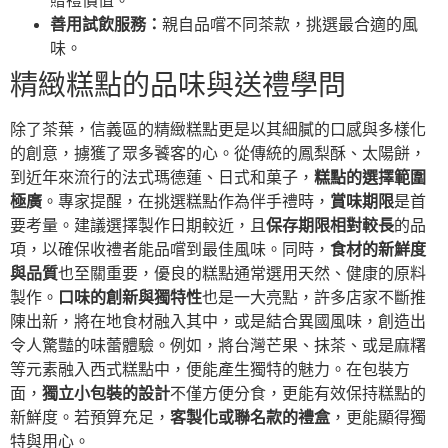
贈禮價值。
善用試飲服務：
親自品嚐不同茶款，挑選最合適的風
味。
精緻糕點的品味與送禮學問
除了茶葉，信義區的精緻糕點更是以其細膩的口感與多樣化
的創意，擄獲了眾多饕客的心。從傳統的鳳梨酥、太陽餅，
到近年來流行的法式瑪德蓮、日式和菓子，
糕點的選擇範圍
極廣
。專家提醒，在挑選糕點作為伴手禮時，
賞味期限
是首
要考量。建議選擇製作日期較近，且
保存期限相對較長
的品
項，以確保收禮者能品嚐到最佳風味。同時，
食材的新鮮度
與品質
也至關重要，優良的糕點通常選用天然、健康的原料
製作。
口味的創新與獨特性
也是一大亮點，許多店家不斷推
陳出新，將在地食材融入其中，或是結合異國風味，創造出
令人驚豔的味蕾體驗。例如，將台灣芒果、抹茶、或是麻糬
等元素融入西式糕點中，便能產生獨特的魅力。在包裝方
面，
獨立小包裝的設計
不僅方便分食，更能有效保持糕點的
新鮮度。若預算充足，
客製化或聯名款的禮盒
，更能顯得獨
特與用心。