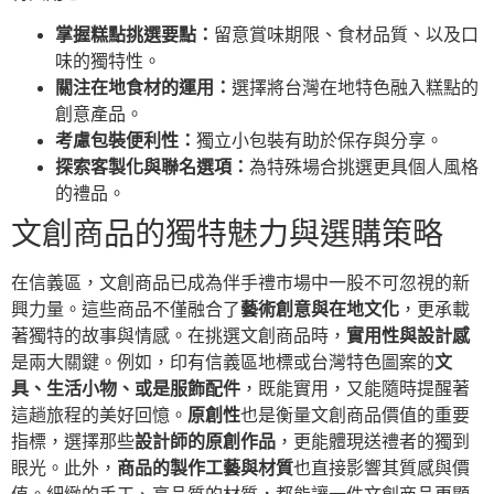
掌握糕點挑選要點：
留意賞味期限、食材品質、以及口
味的獨特性。
關注在地食材的運用：
選擇將台灣在地特色融入糕點的
創意產品。
考慮包裝便利性：
獨立小包裝有助於保存與分享。
探索客製化與聯名選項：
為特殊場合挑選更具個人風格
的禮品。
文創商品的獨特魅力與選購策略
在信義區，文創商品已成為伴手禮市場中一股不可忽視的新
興力量。這些商品不僅融合了
藝術創意與在地文化
，更承載
著獨特的故事與情感。在挑選文創商品時，
實用性與設計感
是兩大關鍵。例如，印有信義區地標或台灣特色圖案的
文
具、生活小物、或是服飾配件
，既能實用，又能隨時提醒著
這趟旅程的美好回憶。
原創性
也是衡量文創商品價值的重要
指標，選擇那些
設計師的原創作品
，更能體現送禮者的獨到
眼光。此外，
商品的製作工藝與材質
也直接影響其質感與價