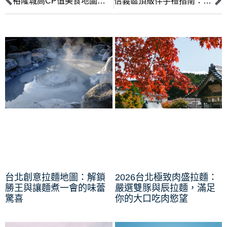
裕隆城高CP值美食地圖：上班族與家庭的省錢美味全攻略
信義區頂級伴手禮指南：為都會專業人士精選的品味之選
台北創意拉麵地圖：解鎖
2026台北極致肉盛拉麵：
勝王與讓麵煮一會的味蕾
嚴選雙豚與辰拉麵，滿足
驚喜
你的大口吃肉慾望