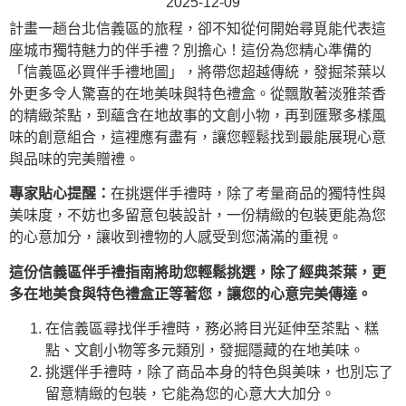
2025-12-09
計畫一趟台北信義區的旅程，卻不知從何開始尋覓能代表這
座城市獨特魅力的伴手禮？別擔心！這份為您精心準備的
「信義區必買伴手禮地圖」，將帶您超越傳統，發掘茶葉以
外更多令人驚喜的在地美味與特色禮盒。從飄散著淡雅茶香
的精緻茶點，到蘊含在地故事的文創小物，再到匯聚多樣風
味的創意組合，這裡應有盡有，讓您輕鬆找到最能展現心意
與品味的完美贈禮。
專家貼心提醒：
在挑選伴手禮時，除了考量商品的獨特性與
美味度，不妨也多留意包裝設計，一份精緻的包裝更能為您
的心意加分，讓收到禮物的人感受到您滿滿的重視。
這份信義區伴手禮指南將助您輕鬆挑選，除了經典茶葉，更
多在地美食與特色禮盒正等著您，讓您的心意完美傳達。
在信義區尋找伴手禮時，務必將目光延伸至茶點、糕
點、文創小物等多元類別，發掘隱藏的在地美味。
挑選伴手禮時，除了商品本身的特色與美味，也別忘了
留意精緻的包裝，它能為您的心意大大加分。