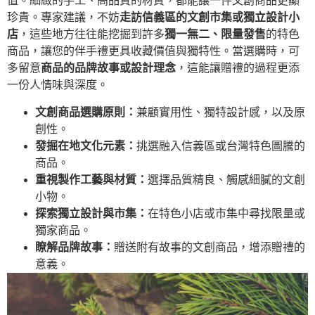
值。細緻的手工、高品質的材質，都能讓一件文創商品更顯
珍貴。專家建議，不妨
走訪信義區的文創市集或獨立設計小
店
，這些地方往往能挖掘到許多
獨一無二、限量發售
的特色
商品，讓您的伴手禮更具收藏價值與獨特性。當選購時，可
多留意
商品的品牌故事或設計理念
，這能讓贈禮的過程更添
一份人情味與深度。
文創商品選購原則：
兼顧實用性、獨特設計感，以及原
創性。
發掘在地文化元素：
挑選融入信義區或台灣特色圖騰的
商品。
重視製作工藝與材質：
選擇品質精良、觸感細膩的文創
小物。
探索獨立設計與市集：
在特色小店或市集中尋找限量或
獨家商品。
瞭解品牌故事：
贈送附有故事的文創商品，增添贈禮的
意義。