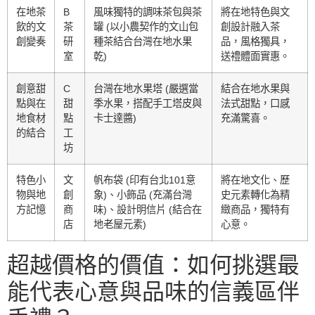
在地茶
B
風味獨特的調味茶包與茶
將在地特色與文
飲的文
茶
罐 (以小農契作的文山包
創設計融入茶
創變奏
研
種茶結合台灣在地水果
品，風格獨具，
室
乾)
送禮體面實惠。
創意甜
C
台灣在地水果塔 (嚴選當
結合在地水果與
點與在
甜
季水果，搭配手工塔皮與
法式甜點，口感
地食材
點
卡士達醬)
充滿驚喜。
的結合
工
坊
特色小
文
帆布袋 (印有台北101意
將在地文化、歷
物與地
創
象)、小飾品 (充滿台灣
史元素轉化為精
方記憶
商
味)、設計明信片 (結合在
緻商品，獨特有
店
地老屋元素)
心意。
超越價格的價值：如何挑選最
能代表心意與品味的信義區伴