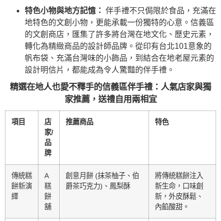
特色小物與地方記憶：
伴手禮不只侷限於食品，充滿在
地特色的文創小物，更能承載一份獨特的心意。信義區
的文創商店，匯集了許多將台灣在地文化、歷史元素，
轉化為精緻商品的設計師品牌。從印有台北101意象的
帆布袋、充滿台灣味的小飾品，到結合在地老屋元素的
設計明信片，都能成為令人驚豔的伴手禮。
精選在地人也愛不釋手的信義區伴手禮：人氣店家與獨
家推薦，送禮自用兩相宜
項目
店
推薦商品
特色
家/
品
牌
傳統糕
A
創意月餅 (抹茶柚子、伯
將傳統糕餅注入
餅新演
糕
爵茶巧克力)、鳳梨酥
新生命，口味創
繹
餅
新，外皮酥鬆、
舖
內餡酸甜。