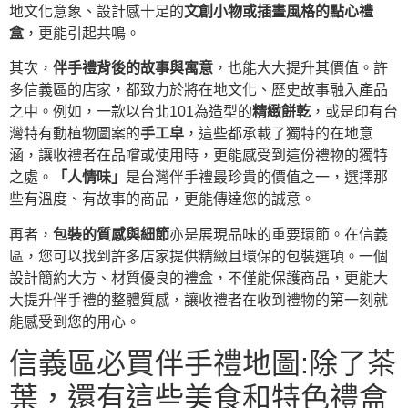
地文化意象、設計感十足的
文創小物或插畫風格的點心禮
盒
，更能引起共鳴。
其次，
伴手禮背後的故事與寓意
，也能大大提升其價值。許
多信義區的店家，都致力於將在地文化、歷史故事融入產品
之中。例如，一款以台北101為造型的
精緻餅乾
，或是印有台
灣特有動植物圖案的
手工皁
，這些都承載了獨特的在地意
涵，讓收禮者在品嚐或使用時，更能感受到這份禮物的獨特
之處。
「人情味」
是台灣伴手禮最珍貴的價值之一，選擇那
些有溫度、有故事的商品，更能傳達您的誠意。
再者，
包裝的質感與細節
亦是展現品味的重要環節。在信義
區，您可以找到許多店家提供精緻且環保的包裝選項。一個
設計簡約大方、材質優良的禮盒，不僅能保護商品，更能大
大提升伴手禮的整體質感，讓收禮者在收到禮物的第一刻就
能感受到您的用心。
信義區必買伴手禮地圖:除了茶
葉，還有這些美食和特色禮盒