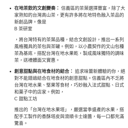
在地茶飲的文創變奏：
信義區的茶葉選擇豐富，除了大
家熟知的台灣高山茶，更有許多將在地特色融入茶品的
新創品牌。像是
B 茶研室
，將台灣特有的茶葉品種，結合文創設計，推出一系列
風格獨具的茶包與茶罐。例如，以小農契作的文山包種
茶為基底，搭配台灣在地水果乾，製成風味獨特的調味
茶，送禮體面又實惠。
創意甜點與在地食材的結合：
追求味蕾新體驗的你，絕
對不能錯過結合在地食材的創意甜點。信義區內不乏將
台灣在地水果、堅果等食材，巧妙融入法式甜點、日式
和菓子中的店家。例如，
C 甜點工坊
推出的「台灣在地水果塔」，嚴選當季盛產的水果，搭
配手工製作的香酥塔皮與滑順卡士達醬，每一口都充滿
驚喜。