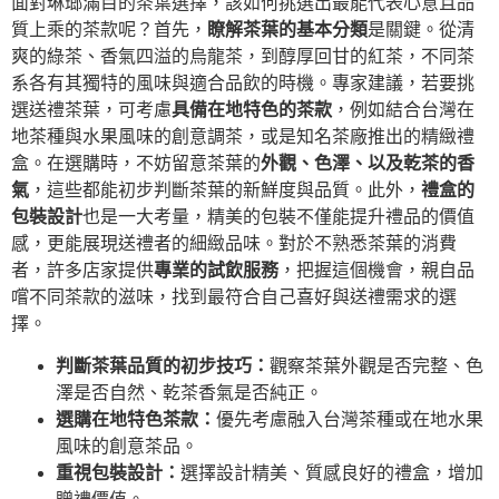
面對琳瑯滿目的茶葉選擇，該如何挑選出最能代表心意且品
質上乘的茶款呢？首先，
瞭解茶葉的基本分類
是關鍵。從清
爽的綠茶、香氣四溢的烏龍茶，到醇厚回甘的紅茶，不同茶
系各有其獨特的風味與適合品飲的時機。專家建議，若要挑
選送禮茶葉，可考慮
具備在地特色的茶款
，例如結合台灣在
地茶種與水果風味的創意調茶，或是知名茶廠推出的精緻禮
盒。在選購時，不妨留意茶葉的
外觀、色澤、以及乾茶的香
氣
，這些都能初步判斷茶葉的新鮮度與品質。此外，
禮盒的
包裝設計
也是一大考量，精美的包裝不僅能提升禮品的價值
感，更能展現送禮者的細緻品味。對於不熟悉茶葉的消費
者，許多店家提供
專業的試飲服務
，把握這個機會，親自品
嚐不同茶款的滋味，找到最符合自己喜好與送禮需求的選
擇。
判斷茶葉品質的初步技巧：
觀察茶葉外觀是否完整、色
澤是否自然、乾茶香氣是否純正。
選購在地特色茶款：
優先考慮融入台灣茶種或在地水果
風味的創意茶品。
重視包裝設計：
選擇設計精美、質感良好的禮盒，增加