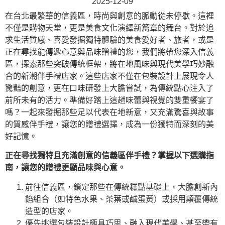
2025-12-09
在台北最繁華的信義區，時尚與創意的脈動從未停歇。這裡
不僅是購物天堂，更是美食文化演繹新篇章的舞台。對於追
求生活質感、喜愛發掘獨特體驗的美食愛好者、旅者，或是
正在尋找能傳遞心意與品味贈禮的您，我們將帶您深入信義
區，探索那些突破傳統框架，將在地風味與現代美學巧妙融
合的新潮伴手禮店家。這些店家不僅在包裝設計上展現令人
驚豔的創意，更在口味研發上大膽嘗試，為傳統點心注入了
前所未有的活力。準備好踏上這趟味蕾與視覺的雙重饗宴了
嗎？一起來發掘那些足以代表在地新意，又充滿驚喜與故事
的質感伴手禮，讓您的贈禮選擇，成為一份獨特而深刻的美
好記憶。
正在尋找獨特且充滿創意的信義區伴手禮？掌握以下選購指
南，讓您的贈禮更顯品味與心意。
前往信義區，鎖定那些在傳統糕點基礎上，大膽創新內
餡組合（如特色水果、茶葉或鹹蛋黃）或採用顛覆傳統
造型的店家。
優先挑選包裝設計極具巧思、融入現代美學、甚至帶有