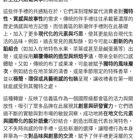
這些伴手禮的共通點在於，它們深刻理解當代消費者對
獨特
性、質感與故事性
的需求。傳統的伴手禮往往承載著濃厚的
歷史情感與地方記憶，而信義區的新潮伴手禮則在此基礎
上，加入了更多
現代化的元素與巧思
，使其更能貼合現代生
活的品味。例如，過去常見的鳳梨酥，如今可能以
創新的內
餡組合
（如加入在地特色水果、茶葉或甚至是鹹蛋黃等）出
現，或是採用
顛覆傳統的造型與烘焙手法
，帶來全新的口感
體驗。又如，傳統的布丁或果凍，可能被賦予
獨特的風味層
次
，例如結合在地茶葉的清香、或是季節限定的特殊香草，
並以
極簡、環保或具藝術感的包裝
呈現，讓收禮者在第一眼
就能感受到其獨特之處。
這種轉變，反映了信義區作為一個國際級都會區的活力與開
放性，吸引了眾多品牌在此展現其
創意與研發實力
。它們透
過不斷的實驗與對市場的敏銳洞察，成功地將
在地文化元素
與國際化的設計語彙
巧妙結合，創造出既能代表台灣特色，
又不失時尚感的伴手禮。這些新潮的選擇，讓贈禮行為本身
昇華為一次
對品味與創意的交流
，賦予了伴手禮更深層的文