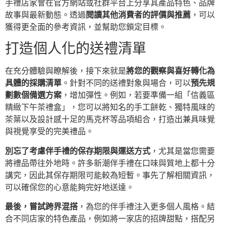
手禮店家會在官方網站或社群平台上分享其產品特色、品牌
故事與最新動態。透過
閱讀其他消費者的評價與推薦
，可以
獲得更全面的參考資訊，並幫助您鎖定目標。
打造個人化的送禮清單
在充分體驗與瞭解後，接下來就是
將您的觀察與喜好轉化為
具體的採購清單
。針對不同的送禮對象與場合，可以
預先規
劃數個備選方案
，增加彈性。例如，若要準備一組「信義區
精緻下午茶禮盒」，您可以將知名的手工餅乾、獨特風味的
茶葉以及設計感十足的馬克杯等品項組合，打造出兼具味覺
與視覺享受的完美禮品。
別忘了考慮伴手禮的保存期限與運送方式
，尤其是當您需要
將禮品帶往外地時。許多新潮伴手禮在口味與質地上都十分
講究，因此其保存期限可能較為短暫。事先了解相關資訊，
可以確保您的心意能夠完好地送達。
最後，嘗試跨界混搭
，為您的伴手禮注入更多個人風格。結
合不同店家的特色產品，例如將一家店的招牌甜點，搭配另