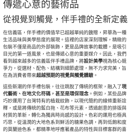
傳遞心意的藝術品
從視覺到觸覺，伴手禮的全新定義
在信義區，伴手禮的價值早已超越單純的餽贈，昇華為一種
生活品味與美學態度的展現。這裡的店家深刻理解，精緻的
包裝不僅是商品的外部裝飾，更是品牌故事的載體，是吸引
目光的第一道風景，也是傳遞心意的重要媒介。因此，我們
看到越來越多的信義區伴手禮品牌，將
設計美學
視為核心競
爭力，從選材、配色、結構到細節處理，無不力求完美，旨
在為消費者帶來
超越預期的視覺與觸覺體驗
。
這些新潮的伴手禮包裝，往往跳脫了傳統的框架，融入了
現
代藝術、在地文化符碼，甚至是環保理念
。例如，某些品牌
巧妙運用了台灣特有的植栽紋飾，以現代簡約的線條重新詮
釋，或是將傳統的藍白拖、花布等元素，透過創意的排版與
材質的革新，轉化為獨具時尚感的設計。色彩的運用也極具
巧思，從溫潤的大地色系到鮮活的糖果色調，再到低飽和度
的莫蘭迪色系，都精準地呼應著產品的特性與目標客群的喜