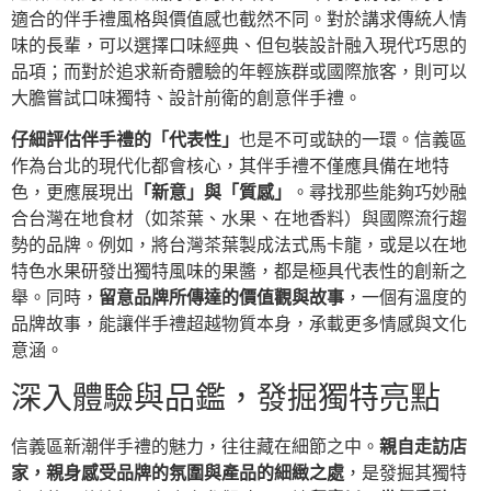
適合的伴手禮風格與價值感也截然不同。對於講求傳統人情
味的長輩，可以選擇口味經典、但包裝設計融入現代巧思的
品項；而對於追求新奇體驗的年輕族群或國際旅客，則可以
大膽嘗試口味獨特、設計前衛的創意伴手禮。
仔細評估伴手禮的「代表性」
也是不可或缺的一環。信義區
作為台北的現代化都會核心，其伴手禮不僅應具備在地特
色，更應展現出
「新意」與「質感」
。尋找那些能夠巧妙融
合台灣在地食材（如茶葉、水果、在地香料）與國際流行趨
勢的品牌。例如，將台灣茶葉製成法式馬卡龍，或是以在地
特色水果研發出獨特風味的果醬，都是極具代表性的創新之
舉。同時，
留意品牌所傳達的價值觀與故事
，一個有溫度的
品牌故事，能讓伴手禮超越物質本身，承載更多情感與文化
意涵。
深入體驗與品鑑，發掘獨特亮點
信義區新潮伴手禮的魅力，往往藏在細節之中。
親自走訪店
家，親身感受品牌的氛圍與產品的細緻之處
，是發掘其獨特