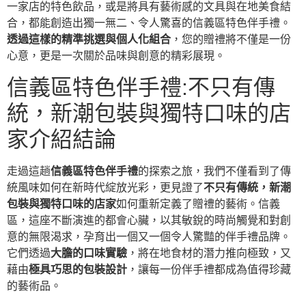
一家店的特色飲品，或是將具有藝術感的文具與在地美食結
合，都能創造出獨一無二、令人驚喜的信義區特色伴手禮。
透過這樣的精準挑選與個人化組合
，您的贈禮將不僅是一份
心意，更是一次關於品味與創意的精彩展現。
信義區特色伴手禮:不只有傳
統，新潮包裝與獨特口味的店
家介紹結論
走過這趟
信義區特色伴手禮
的探索之旅，我們不僅看到了傳
統風味如何在新時代綻放光彩，更見證了
不只有傳統，新潮
包裝與獨特口味的店家
如何重新定義了贈禮的藝術。信義
區，這座不斷演進的都會心臟，以其敏銳的時尚觸覺和對創
意的無限渴求，孕育出一個又一個令人驚豔的伴手禮品牌。
它們透過
大膽的口味實驗
，將在地食材的潛力推向極致，又
藉由
極具巧思的包裝設計
，讓每一份伴手禮都成為值得珍藏
的藝術品。