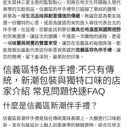
從米其林三星主廚的監製點心，到將在地文化符碼融入現代
美學的文創商品，信義區的伴手禮早已超越了單純的餽贈，
昇華為一種
生活品味與創意價值的傳遞
。無論您是為摯友挑
選一份獨特的心意，或是為遠道而來的旅人尋找代表台北的
伴手禮，在這裡，您都能找到那份
兼具在地溫度與國際視野
的完美選擇。讓這次的選購，不僅是一次購物的過程，更是
一場
味蕾與視覺的雙重享受
，讓您在信義區的每個角落，都
能發掘出最能代表這份新意與質感的
信義區特色伴手禮
，讓
您的贈禮，留下最深刻、最美好的印象。
信義區特色伴手禮:不只有傳
統，新潮包裝與獨特口味的店
家介紹 常見問題快速FAQ
什麼是信義區新潮伴手禮？
信義區新潮伴手禮是指在傳統風味基礎上，大膽進行口味創
新，並在包裝設計上融入前衛美學的精緻選物，結合在地文