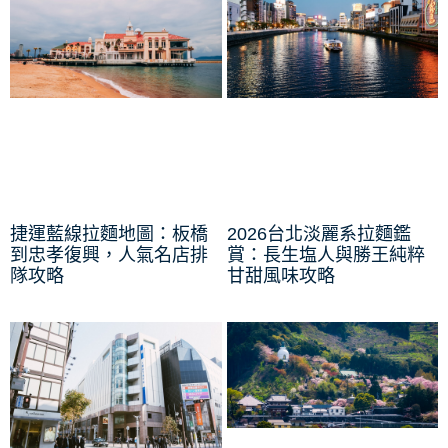
捷運藍線拉麵地圖：板橋
2026台北淡麗系拉麵鑑
到忠孝復興，人氣名店排
賞：長生塩人與勝王純粹
隊攻略
甘甜風味攻略