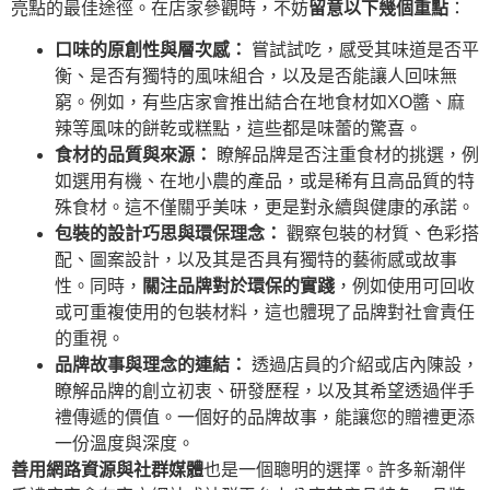
亮點的最佳途徑。在店家參觀時，不妨
留意以下幾個重點
：
口味的原創性與層次感：
嘗試試吃，感受其味道是否平
衡、是否有獨特的風味組合，以及是否能讓人回味無
窮。例如，有些店家會推出結合在地食材如XO醬、麻
辣等風味的餅乾或糕點，這些都是味蕾的驚喜。
食材的品質與來源：
瞭解品牌是否注重食材的挑選，例
如選用有機、在地小農的產品，或是稀有且高品質的特
殊食材。這不僅關乎美味，更是對永續與健康的承諾。
包裝的設計巧思與環保理念：
觀察包裝的材質、色彩搭
配、圖案設計，以及其是否具有獨特的藝術感或故事
性。同時，
關注品牌對於環保的實踐
，例如使用可回收
或可重複使用的包裝材料，這也體現了品牌對社會責任
的重視。
品牌故事與理念的連結：
透過店員的介紹或店內陳設，
瞭解品牌的創立初衷、研發歷程，以及其希望透過伴手
禮傳遞的價值。一個好的品牌故事，能讓您的贈禮更添
一份溫度與深度。
善用網路資源與社群媒體
也是一個聰明的選擇。許多新潮伴