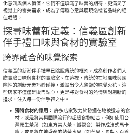
化意涵與個人價值。它們不僅填滿了味蕾的期待，更滿足了
視覺上的審美需求，成為了傳遞心意與展現送禮者品味的絕
佳載體。
探尋味蕾新定義：信義區創新
伴手禮口味與食材的實驗室
跨界融合的味覺探索
信義區的新潮伴手禮早已跳脫傳統的框架，成為創作者們大
膽實驗口味與食材的實驗室。在這裡，傳統的在地風味與國
際性的創新元素巧妙碰撞，激盪出令人驚豔的味覺火花。這
些店家不僅僅是販售點心，更是將對食材的熱情與對創新的
追求，注入每一份伴手禮之中。
獨特食材的應用：
許多店家致力於發掘在地被遺忘的食
材，或是將其與國際流行的超級食物結合，例如使用台
灣原生茶葉（如東方美人茶、鐵觀音）製作成法式馬卡
龍，或是將在地盛產的熱帶水果（如芒果、鳳梨、百香