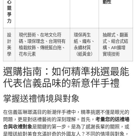
心
動性
競
爭
力
設
現代藝術、在地文化符
環保再生
抽屜式、翻蓋
計
碼、環保理念、台灣特有
紙、織布、
式、組合式結
美
植栽紋飾、傳統藍白拖、
永續材質
構、AR擴增
學
花布元素
（紙黃金）
實境技術
選購指南：如何精準挑選最能
代表信義品味的新意伴手禮
掌握送禮情境與對象
在信義區琳瑯滿目的新潮伴手禮中，精準挑選不僅是眼光的
問題，更是對送禮藝術的深刻理解。首先，
考量您的送禮場
合與收禮對象
是關鍵的第一步。是為了感謝長輩的關照，或
是贈送給對美食充滿好奇的外國友人？不同的情境與對象，