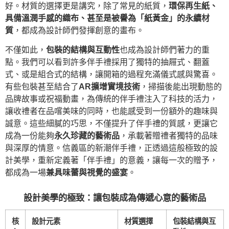
好。材質的選擇更是講究，除了常見的紙質，
環保再生紙、
具備溫潤手感的織布、甚至是被譽為「紙黃金」的永續材
質
，都成為設計師們發揮創意的畫布。
不僅如此，
包裝的結構與互動性
也成為設計師們著力的重
點。我們可以看到許多伴手禮採用了獨特的抽屜式、翻蓋
式、或是組合式的結構，讓開箱的過程充滿儀式感與驚喜。
有些包裝甚至結合了
AR擴增實境技術
，掃描後能出現動態的
品牌故事或祝福動畫，為傳統的伴手禮注入了科技的活力，
讓收禮者在品嚐美味的同時，也能感受到一份額外的趣味與
誠意。這些細膩的巧思，不僅提升了伴手禮的質感，更讓它
成為一份能夠
永久珍藏的藝術品
，承載著贈禮者獨特的品味
與深厚的情意。信義區的新潮伴手禮，正透過這般極致的設
計美學，重新定義著「伴手禮」的意義，讓每一次的贈予，
都成為一場
兼具味蕾與視覺的盛宴
。
設計美學的極致：讓包裝成為傳遞心意的藝術品
核
設計元素
材質選擇
包裝結構與互