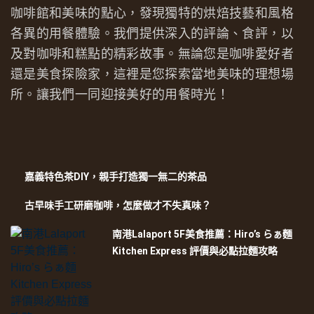
咖啡館和美味的點心，發現獨特的烘焙技藝和風格
各異的用餐體驗。我們提供深入的評論、食評，以
及對咖啡和糕點的精彩故事。無論您是咖啡愛好者
還是美食探險家，這裡是您探索當地美味的理想場
所。讓我們一同迎接美好的用餐時光！
嘉義特色茶DIY，親手打造獨一無二的茶品
古早味手工研磨咖啡，怎麼做才不失真味？
南港Lalaport 5F美食推薦：Hiro’s らぁ麵
Kitchen Express 評價與必點拉麵攻略