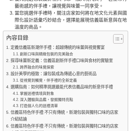
藝術感的伴手禮，讓視覺與味蕾一同享受。
當您挑選伴手禮時，關注店家如何將在地文化元素與國
際化設計語彙巧妙結合，選擇能展現信義區新意與在地
溫度的商品。
內容目錄
定義信義區新潮伴手禮：超越傳統的味蕾與視覺饗宴
創新口味與精緻包裝的完美融合
探尋味蕾新定義：信義區創新伴手禮口味與食材的實驗室
跨界融合的味覺探索
設計美學的極致：讓包裝成為傳遞心意的藝術品
從視覺到觸覺，伴手禮的全新定義
選購指南：如何精準挑選最能代表信義品味的新意伴手禮
掌握送禮情境與對象
深入體驗與品鑑，發掘獨特亮點
打造個人化的送禮清單
信義區特色伴手禮:不只有傳統，新潮包裝與獨特口味的店家
介紹結論
信義區特色伴手禮:不只有傳統，新潮包裝與獨特口味的店家