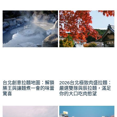
台北創意拉麵地圖：解鎖
2026台北極致肉盛拉麵：
勝王與讓麵煮一會的味蕾
嚴選雙豚與辰拉麵，滿足
驚喜
你的大口吃肉慾望