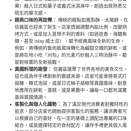
果）融入日式和菓子或義式冰淇淋中，創造出既熟悉又
陌生的層次感。
經典口味的再詮釋：
傳統的糕點如鳳梨酥、太陽餅，在
信義區也迎來了新生。店家透過調整內餡比例、改變烘
烤方式，或是加入意想不到的香料（如迷迭香、海鹽焦
糖、甚至 islay 威士忌），賦予經典風味全新的生命。
例如，將傳統的魯肉飯風味轉化為鹹甜交織的餅乾，或
是將在地小吃「刈包」的元素巧妙融入三明治酥中，都
是對味蕾的全新挑戰。
異國料理的啟發：
信義區匯聚了世界各地的美食文化，
這也成為伴手禮創新的靈感來源。店家可能會將泰式打
拋豬、韓式泡菜、或是日式柚子胡椒等異國風味，創意
地應用在餅乾、蛋糕、或是果醬中，讓每一口都充滿驚
喜與異國情調。
客製化與個人化趨勢：
為了滿足現代消費者對獨特性的
追求，部分店家也開始提供客製化的服務，讓消費者可
以根據自己的喜好，在一定的基礎上調配出專屬的口味
組合，或是選擇特定的食材配方，讓伴手禮更具個人風