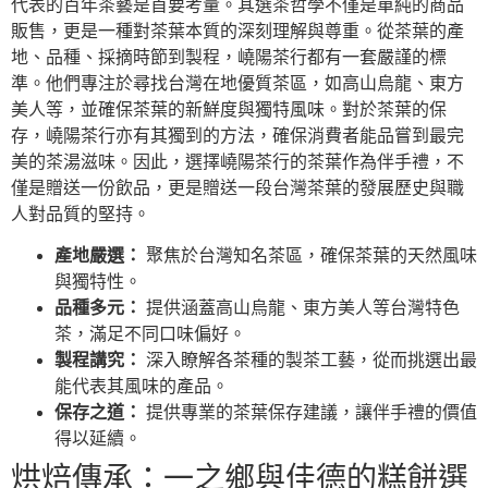
代表的百年茶藝是首要考量。其選茶哲學不僅是單純的商品
販售，更是一種對茶葉本質的深刻理解與尊重。從茶葉的產
地、品種、採摘時節到製程，嶢陽茶行都有一套嚴謹的標
準。他們專注於尋找台灣在地優質茶區，如高山烏龍、東方
美人等，並確保茶葉的新鮮度與獨特風味。對於茶葉的保
存，嶢陽茶行亦有其獨到的方法，確保消費者能品嘗到最完
美的茶湯滋味。因此，選擇嶢陽茶行的茶葉作為伴手禮，不
僅是贈送一份飲品，更是贈送一段台灣茶葉的發展歷史與職
人對品質的堅持。
產地嚴選：
聚焦於台灣知名茶區，確保茶葉的天然風味
與獨特性。
品種多元：
提供涵蓋高山烏龍、東方美人等台灣特色
茶，滿足不同口味偏好。
製程講究：
深入瞭解各茶種的製茶工藝，從而挑選出最
能代表其風味的產品。
保存之道：
提供專業的茶葉保存建議，讓伴手禮的價值
得以延續。
烘焙傳承：一之鄉與佳德的糕餅選