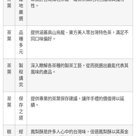
葉
地
性。
嚴
選
茶
品
提供涵蓋高山烏龍、東方美人等台灣特色茶，滿足不
葉
種
同口味偏好。
多
元
茶
製
深入瞭解各茶種的製茶工藝，從而挑選出最能代表其
葉
程
風味的產品。
講
究
茶
保
提供專業的茶葉保存建議，讓伴手禮的價值得以延
葉
存
續。
之
道
糕
經
鳳梨酥是許多人心中的台灣味，佳德鳳梨酥以其黃金