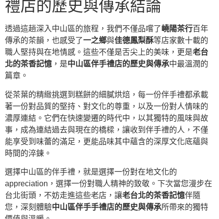
禮店的歷史與傳承結論
透過這趟深入中山區的旅程，我們不僅品嚐了
嶢陽茶行
百年
傳承的茶韻，也感受了
一之鄉
與
佳德鳳梨酥
等店家數十載的
職人堅持與在地情感。這些不僅是舌尖上的美味，更是
老台
北的茶香記憶
，是
中山區伴手禮店的歷史與傳承
中最溫潤的
篇章。
從茶葉的精緻挑選到糕餅的細膩烘焙，每一份伴手禮都承載
著一份對品質的堅持、對文化的尊重，以及一份對人情味的
濃厚連結。它們在快速變遷的時代中，以其獨特的風味與故
事，成為連結過去與現在的橋樑，讓收到伴手禮的人，不僅
能享受到味蕾的滿足，更能品味其中蘊含的深厚文化底蘊與
時間的淬鍊。
選擇中山區的伴手禮，就是選擇一份對在地文化的
appreciation，選擇一份對職人精神的致敬。下次當您漫步在
台北街頭，不妨走進這些老店，讓
老台北的茶香記憶
伴隨
您，深刻體驗
中山區伴手手禮店的歷史與傳承
所帶來的獨特
價值與溫暖。