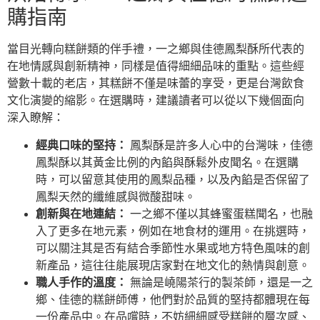
購指南
當目光轉向糕餅類的伴手禮，一之鄉與佳德鳳梨酥所代表的
在地情感與創新精神，同樣是值得細細品味的重點。這些經
營數十載的老店，其糕餅不僅是味蕾的享受，更是台灣飲食
文化演變的縮影。在選購時，建議讀者可以從以下幾個面向
深入瞭解：
經典口味的堅持：
鳳梨酥是許多人心中的台灣味，佳德
鳳梨酥以其黃金比例的內餡與酥鬆外皮聞名。在選購
時，可以留意其使用的鳳梨品種，以及內餡是否保留了
鳳梨天然的纖維感與微酸甜味。
創新與在地連結：
一之鄉不僅以其蜂蜜蛋糕聞名，也融
入了更多在地元素，例如在地食材的運用。在挑選時，
可以關注其是否有結合季節性水果或地方特色風味的創
新產品，這往往能展現店家對在地文化的熱情與創意。
職人手作的溫度：
無論是嶢陽茶行的製茶師，還是一之
鄉、佳德的糕餅師傅，他們對於品質的堅持都體現在每
一份產品中。在品嚐時，不妨細細感受糕餅的層次感、