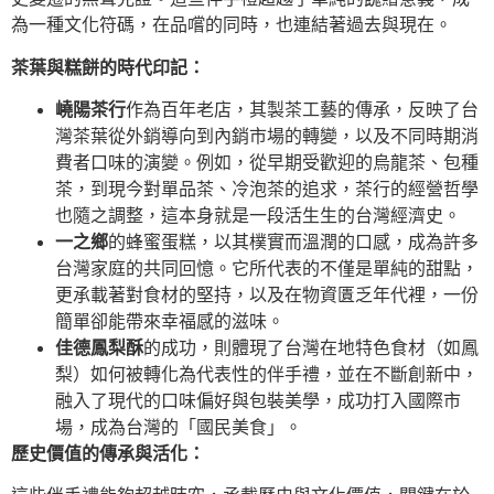
為一種文化符碼，在品嚐的同時，也連結著過去與現在。
茶葉與糕餅的時代印記：
嶢陽茶行
作為百年老店，其製茶工藝的傳承，反映了台
灣茶葉從外銷導向到內銷市場的轉變，以及不同時期消
費者口味的演變。例如，從早期受歡迎的烏龍茶、包種
茶，到現今對單品茶、冷泡茶的追求，茶行的經營哲學
也隨之調整，這本身就是一段活生生的台灣經濟史。
一之鄉
的蜂蜜蛋糕，以其樸實而溫潤的口感，成為許多
台灣家庭的共同回憶。它所代表的不僅是單純的甜點，
更承載著對食材的堅持，以及在物資匱乏年代裡，一份
簡單卻能帶來幸福感的滋味。
佳德鳳梨酥
的成功，則體現了台灣在地特色食材（如鳳
梨）如何被轉化為代表性的伴手禮，並在不斷創新中，
融入了現代的口味偏好與包裝美學，成功打入國際市
場，成為台灣的「國民美食」。
歷史價值的傳承與活化：