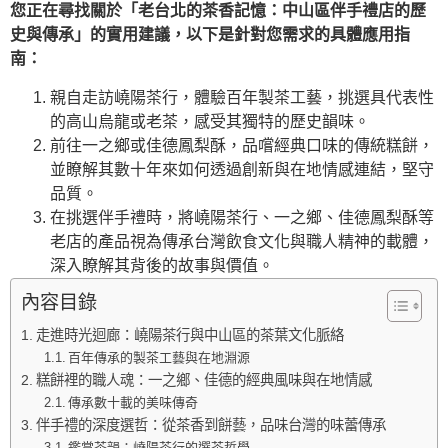
您正在尋找關於「老台北的茶香記憶：中山區伴手禮店的歷
史與傳承」的實用建議，以下是針對您需求的具體應用指
南：
親自走訪嶢陽茶行，體驗百年製茶工藝，挑選具代表性
的高山烏龍或老茶，感受其獨特的歷史韻味。
前往一之鄉或佳德鳳梨酥，品嚐經典口味的傳統糕餅，
並瞭解其數十年來如何透過創新與在地情感連結，堅守
品質。
在挑選伴手禮時，將嶢陽茶行、一之鄉、佳德鳳梨酥等
老店的產品視為傳承台灣飲食文化與職人精神的載體，
深入瞭解其背後的故事與價值。
內容目錄
走進時光迴廊：嶢陽茶行與中山區的茶葉文化脈絡
百年傳承的製茶工藝與在地淵源
糕餅裡的職人魂：一之鄉、佳德的經典風味與在地情感
傳承數十載的美味傳奇
伴手禮的深度選哲：從茶香到餅藝，品味台灣的味蕾傳承
鑑賞茶韻：嶢陽茶行的選茶哲學