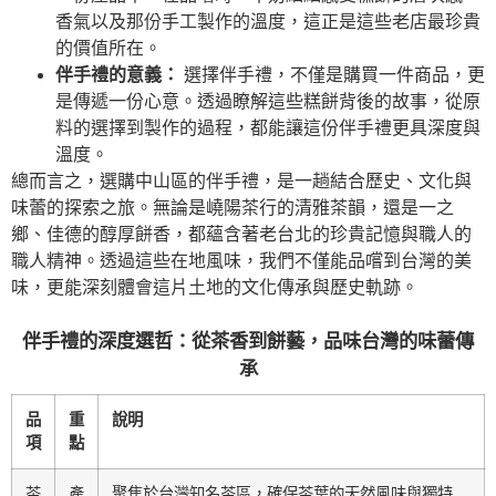
香氣以及那份手工製作的溫度，這正是這些老店最珍貴
的價值所在。
伴手禮的意義：
選擇伴手禮，不僅是購買一件商品，更
是傳遞一份心意。透過瞭解這些糕餅背後的故事，從原
料的選擇到製作的過程，都能讓這份伴手禮更具深度與
溫度。
總而言之，選購中山區的伴手禮，是一趟結合歷史、文化與
味蕾的探索之旅。無論是嶢陽茶行的清雅茶韻，還是一之
鄉、佳德的醇厚餅香，都蘊含著老台北的珍貴記憶與職人的
職人精神。透過這些在地風味，我們不僅能品嚐到台灣的美
味，更能深刻體會這片土地的文化傳承與歷史軌跡。
伴手禮的深度選哲：從茶香到餅藝，品味台灣的味蕾傳
承
品
重
說明
項
點
茶
產
聚焦於台灣知名茶區，確保茶葉的天然風味與獨特