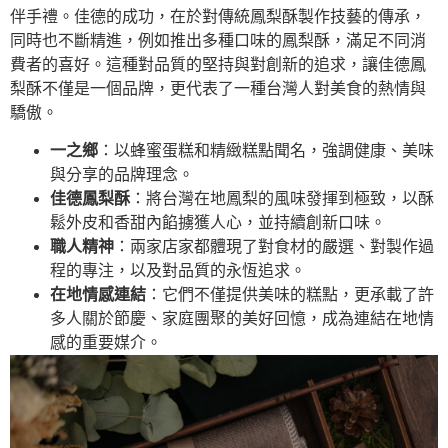
伴手禮。佳德的成功，在於對傳統鳳梨酥製作技藝的傳承，
同時也不斷精進，例如推出多種口味的鳳梨酥，滿足不同消
費者的喜好。這種對品質的堅持與對創新的追求，讓佳德鳳
梨酥不僅是一個品牌，更代表了一種台灣人對美食的熱情與
驕傲。
一之鄉
：以蜂蜜蛋糕和精緻糕點聞名，強調健康、美味
與分享的品牌理念。
佳德鳳梨酥
：將台灣在地鳳梨的風味發揮到極致，以酥
鬆外皮和香甜內餡擄獲人心，並持續創新口味。
職人精神
：兩家店家都體現了對食材的嚴選、對製作過
程的專注，以及對品質的永恆追求。
在地情感連結
：它們不僅提供美味的糕點，更承載了許
多人關於節慶、家庭團聚的美好回憶，成為連結在地情
感的重要媒介。