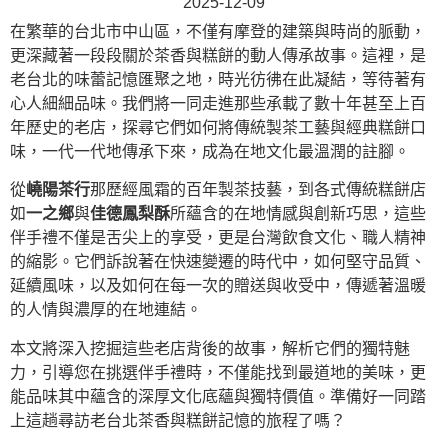
2025-12-09
在繁華的台北市中山區，不僅有摩登的建築與時尚的脈動，
更深藏著一段段關於茶香與糕餅的動人傳承故事。這裡，是
老台北的味蕾記憶匯聚之地，時光彷彿在此凝結，等待著有
心人細細品味。我們將一同走進那些承載了數十年甚至上百
年歷史的老店，探尋它們如何將傳統製茶工藝與經典糕餅口
味，一代一代地傳承下來，成為在地文化最溫潤的註腳。
從
嶢陽茶行
那歷經風霜的百年製茶技藝，到各式傳統糕餅店
如
一之鄉
與
佳德鳳梨酥
所蘊含的在地情感與創新巧思，這些
伴手禮不僅是舌尖上的享受，更是台灣飲食文化、職人精神
的縮影。它們訴說著在快速變遷的時代中，如何堅守品質、
延續風味，以及如何在每一次的贈送與收受中，傳遞著溫暖
的人情與濃厚的在地連結。
本文將深入挖掘這些老店背後的故事，解析它們的獨特魅
力，引導您在挑選伴手禮時，不僅能找到最道地的美味，更
能品味其中蘊含的深厚文化底蘊與獨特價值。準備好一同踏
上這趟尋訪老台北茶香與糕餅記憶的旅程了嗎？