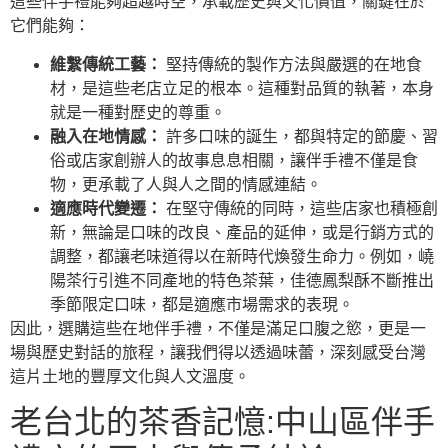
這些伴手禮能夠超越時空，承載歷史與文化價值，關鍵在於
它們能夠：
維繫傳統工藝：
堅持傳統的製作方法與嚴選的在地食
材，是這些老店立足的根本。這種對品質的執著，本身
就是一種對歷史的尊重。
融入在地情感：
許多口味的誕生，都與特定的節慶、習
俗或店家創辦人的故事息息相關，讓伴手禮不僅是食
物，更承載了人與人之間的情感連結。
適應時代變遷：
在堅守傳統的同時，這些店家也積極創
新，無論是口味的改良、產品的延伸，或是行銷方式的
調整，都讓老味道得以在新時代煥發生命力。例如，嶢
陽茶行引進不同產地的特色茶葉，佳德鳳梨酥不斷推出
季節限定口味，都是適應市場需求的表現。
因此，選購這些在地伴手禮，不僅是滿足口腹之慾，更是一
場與歷史對話的旅程，讓我們得以透過味蕾，深刻感受台灣
這片土地的豐厚文化與人文溫度。
老台北的茶香記憶:中山區伴手