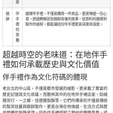
度
糕
伴
選擇伴手禮，不僅是購買一件商品，更是傳遞一份心
餅
手
意。透過瞭解這些糕餅背後的故事，從原料的選擇到
禮
製作的過程，都能讓這份伴手禮更具深度與溫度。
的
意
義
超越時空的老味道：在地伴手
禮如何承載歷史與文化價值
伴手禮作為文化符碼的體現
老台北的中山區，不僅是都市發展的縮影，更承載了豐富的
歷史記憶與文化底蘊。而散佈其中的在地伴手禮店家，如嶢
陽茶行、一之鄉、佳德鳳梨酥等，它們所傳承的不僅是傳統
的製茶技藝與糕餅製作，更是台灣在地情感、生活方式與歷
史變遷的無聲見證。這些伴手禮超越了單純的餽贈意義，成