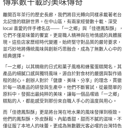
傳承數十載的美味傳奇
離開百年茶行的歷史長廊，我們將目光轉向同樣承載著老台
北記憶的糕餅世界。在中山區，有兩家經營數十載、深受
local 喜愛的伴手禮名店——「一之鄉」與「佳德鳳梨酥」，
它們不僅是味蕾的饗宴，更是職人精神與在地情感的具體展
現。這些店家歷經時代變遷，始終堅守對品質的嚴苛要求，
並巧妙地將傳統風味與創新巧思融合，成為了無數人心中的
經典選擇。
「一之鄉」以其精緻的日式和菓子風格和蜂蜜蛋糕聞名，其
產品的細膩口感與獨特風味，源自於對食材的嚴選與製作過
程的耐心。創辦人對於「健康、美味、分享」的理念，貫徹
於每一項產品的研發與生產中。他們不斷嘗試，從最簡單的
原料中，發掘出最純粹的美味，讓每一個品嚐過「一之鄉」
糕點的人，都能感受到那份來自職人手心的溫度與用心。
而「佳德鳳梨酥」更是將台灣在地水果的風味發揮到極致。
他們的鳳梨酥，外皮酥鬆、內餡香甜，甜而不膩的滋味，不
僅征服了本地人的味蕾，更成為無數觀光客必嚐的台灣特色