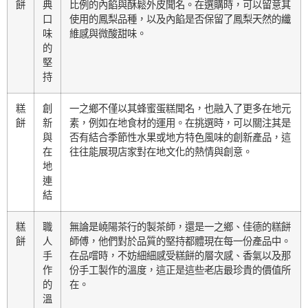
餅
典
比例的內餡與酥鬆外皮聞名。在選購時，可以留意其
口
使用的鳳梨品種，以及內餡是否保留了鳳梨天然的纖
味
維感與微酸甜味。
的
堅
持
糕
創
一之鄉不僅以其蜂蜜蛋糕聞名，也融入了更多在地元
餅
新
素，例如在地食材的運用。在挑選時，可以關注其是
與
否有結合季節性水果或地方特色風味的創新產品，這
在
往往能展現店家對在地文化的熱情與創意。
地
連
結
糕
職
無論是嶢陽茶行的製茶師，還是一之鄉、佳德的糕餅
餅
人
師傅，他們對於品質的堅持都體現在每一份產品中。
手
在品嚐時，不妨細細感受糕餅的層次感、香氣以及那
作
份手工製作的溫度，這正是這些老店最珍貴的價值所
的
在。
溫