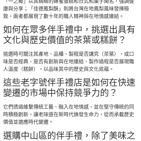
「一之鄉」以其精緻的蜂蜜蛋糕和日式和菓子聞名，強調健
康與分享；「佳德鳳梨酥」則將台灣在地鳳梨風味發揮極
致，兩者都展現了數十年的職人精神與在地情感連結。
如何在眾多伴手禮中，挑選出具有
文化與歷史價值的茶葉或糕餅？
挑選時可關注其產地、品種、製程是否講究（茶葉），或口
味是否經典、是否有創新與在地連結、製作過程是否展現職
人溫度（糕餅），以品味其中的歷史與文化底蘊。
這些老字號伴手禮店是如何在快速
變遷的市場中保持競爭力的？
它們透過維繫傳統工藝、融入在地情感、並在堅守傳統的同
時積極創新，讓老味道在新時代煥發生命力，從而承載歷史
價值並適應時代變遷。
選購中山區的伴手禮，除了美味之