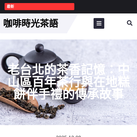
最新
咖啡時光茶語
老台北的茶香記憶：中
山區百年茶行與在地糕
餅伴手禮的傳承故事