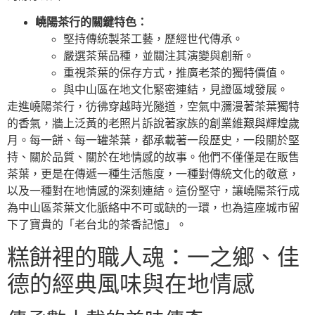
嶢陽茶行的關鍵特色：
堅持傳統製茶工藝，歷經世代傳承。
嚴選茶葉品種，並關注其演變與創新。
重視茶葉的保存方式，推廣老茶的獨特價值。
與中山區在地文化緊密連結，見證區域發展。
走進嶢陽茶行，彷彿穿越時光隧道，空氣中瀰漫著茶葉獨特
的香氣，牆上泛黃的老照片訴說著家族的創業維艱與輝煌歲
月。每一餅、每一罐茶葉，都承載著一段歷史，一段關於堅
持、關於品質、關於在地情感的故事。他們不僅僅是在販售
茶葉，更是在傳遞一種生活態度，一種對傳統文化的敬意，
以及一種對在地情感的深刻連結。這份堅守，讓嶢陽茶行成
為中山區茶葉文化脈絡中不可或缺的一環，也為這座城市留
下了寶貴的「老台北的茶香記憶」。
糕餅裡的職人魂：一之鄉、佳
德的經典風味與在地情感